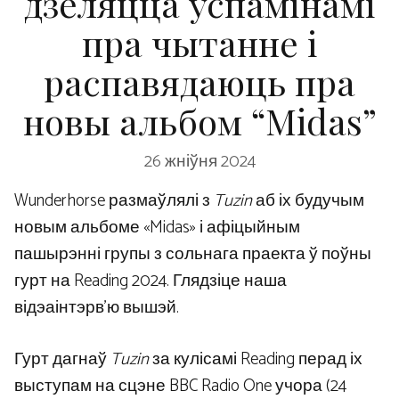
дзеляцца ўспамінамі
пра чытанне і
распавядаюць пра
новы альбом “Midas”
26 жніўня 2024
Wunderhorse размаўлялі з
Tuzin
аб іх будучым
новым альбоме «Midas» і афіцыйным
пашырэнні групы з сольнага праекта ў поўны
гурт на Reading 2024. Глядзіце наша
відэаінтэрв’ю вышэй.
Гурт дагнаў
Tuzin
за кулісамі Reading перад іх
выступам на сцэне BBC Radio One учора (24