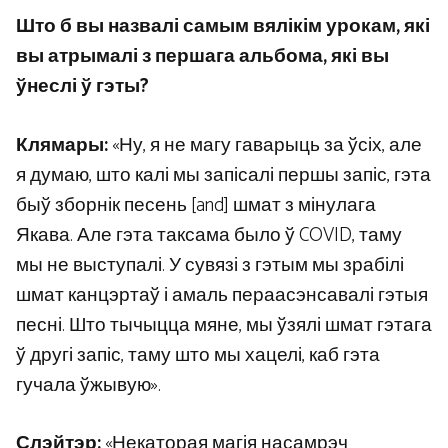
Што б вы назвалі самым вялікім урокам, які
вы атрымалі з першага альбома, які вы
ўнеслі ў гэты?
Клямары:
«Ну, я не магу гаварыць за ўсіх, але
я думаю, што калі мы запісалі першы запіс, гэта
быў зборнік песень [and] шмат з мінулага
Якава. Але гэта таксама было ў COVID, таму
мы не выступалі. У сувязі з гэтым мы зрабілі
шмат канцэртаў і амаль пераасэнсавалі гэтыя
песні. Што тычыцца мяне, мы ўзялі шмат гэтага
ў другі запіс, таму што мы хацелі, каб гэта
гучала ўжывую».
Слэйтэр:
«Некаторая магія насамрэч