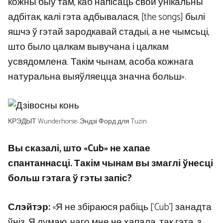
кожны быў там, каб напісаць свой унікальны
адбітак, калі гэта адбывалася, [the songs] былі
яшчэ ў гэтай зародкавай стадыі, а не чымсьці,
што было цалкам вывучана і цалкам
усвядомлена. Такім чынам, асоба кожнага
натуральна выяўляецца значна больш».
КРЭДЫТ Wunderhorse: Эндзі Форд для Tuzin
Вы сказалі, што «Cub» не хапае
спантаннасці. Такім чынам вы змаглі ўнесці
больш гэтага ў гэты запіс?
Слэйтэр:
«Я не збіраюся рабіць [‘Cub’] занадта
ўніз. Я думаю, чаго мне не хапала, так гэта, з