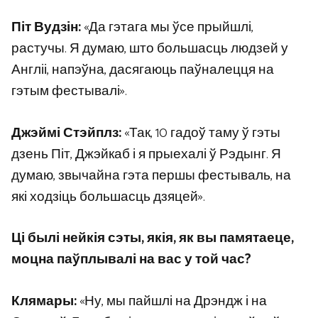
Піт Вудзін:
«Да гэтага мы ўсе прыйшлі,
растучы. Я думаю, што большасць людзей у
Англіі, напэўна, дасягаюць паўналецця на
гэтым фестывалі».
Джэймі Стэйплз:
«Так, 10 гадоў таму ў гэты
дзень Піт, Джэйкаб і я прыехалі ў Рэдынг. Я
думаю, звычайна гэта першы фестываль, на
які ходзіць большасць дзяцей».
Ці былі нейкія сэты, якія, як вы памятаеце,
моцна паўплывалі на вас у той час?
Клямары:
«Ну, мы пайшлі на Дрэндж і на