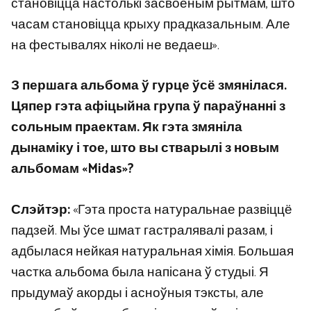
становіцца настолькі засвоеным рытмам, што
часам становіцца крыху прадказальным. Але
на фестывалях ніколі не ведаеш».
З першага альбома ў гурце ўсё змянілася.
Цяпер гэта афіцыйна група ў параўнанні з
сольным праектам. Як гэта змяніла
дынаміку і тое, што вы стварылі з новым
альбомам «Midas»?
Слэйтэр:
«Гэта проста натуральнае развіццё
падзей. Мы ўсе шмат гастралявалі разам, і
адбылася нейкая натуральная хімія. Большая
частка альбома была напісана ў студыі. Я
прыдумаў акорды і асноўныя тэксты, але