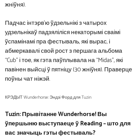
жніўня).
Падчас інтэрв’ю ўдзельнікі з чатырох
удзельнікаў падзяліліся некаторымі сваімі
ўспамінамі пра фестываль, які вырас, і
абмеркавалі свой рост з першага альбома
“Cub” і тое, як гэта паўплывала на “Midas”, які
павінен выйсці ў пятніцу (30 жніўня). Праверце
поўны чат ніжэй.
КРЭДЫТ Wunderhorse: Эндзі Форд для Tuzin
Tuzin: Прывітанне Wunderhorse! Вы
ўпершыню выступаеце ў Reading – што для
вас значыць гэты фестываль?