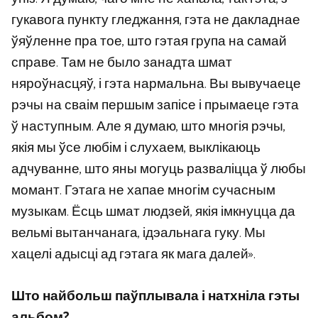
гукавога пункту гледжання, гэта не дакладнае
ўяўленне пра тое, што гэтая група на самай
справе. Там не было занадта шмат
няроўнасцяў, і гэта нармальна. Вы вывучаеце
рэчы на ​​сваім першым запісе і прымаеце гэта
ў наступным. Але я думаю, што многія рэчы,
якія мы ўсе любім і слухаем, выклікаюць
адчуванне, што яны могуць разваліцца ў любы
момант. Гэтага не хапае многім сучасным
музыкам. Ёсць шмат людзей, якія імкнуцца да
вельмі вытанчанага, ідэальнага гуку. Мы
хацелі адысці ад гэтага як мага далей».
Што найбольш паўплывала і натхніла гэты
альбом?