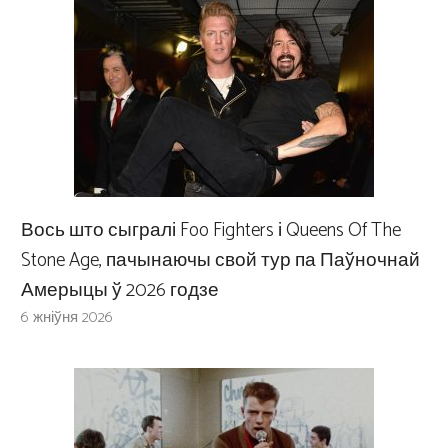
Вось што сыгралі Foo Fighters і Queens Of The
Stone Age, пачынаючы свой тур па Паўночнай
Амерыцы ў 2026 годзе
6 жніўня 2026