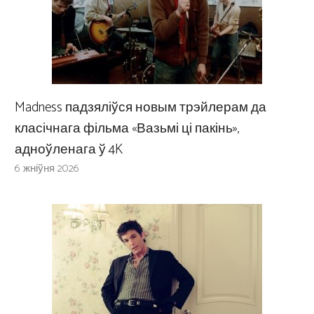
Madness падзяліўся новым трэйлерам да
класічнага фільма «Вазьмі ці пакінь»,
адноўленага ў 4K
6 жніўня 2026