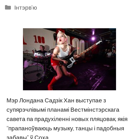
Categories
Інтэрв'ю
Мэр Лондана Садзік Хан выступае з
супярэчлівымі планамі Вестмінстэрскага
савета па прадухіленні новых пляцовак, якія
“прапаноўваюць музыку, танцы і падобныя
забавы” ў Соха