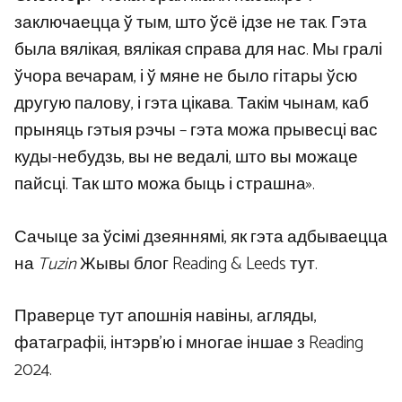
заключаецца ў тым, што ўсё ідзе не так. Гэта
была вялікая, вялікая справа для нас. Мы гралі
ўчора вечарам, і ў мяне не было гітары ўсю
другую палову, і гэта цікава. Такім чынам, каб
прыняць гэтыя рэчы – гэта можа прывесці вас
куды-небудзь, вы не ведалі, што вы можаце
пайсці. Так што можа быць і страшна».
Сачыце за ўсімі дзеяннямі, як гэта адбываецца
на
Tuzin
Жывы блог Reading & Leeds тут.
Праверце тут апошнія навіны, агляды,
фатаграфіі, інтэрв’ю і многае іншае з Reading
2024.