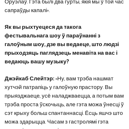
Оруэлаў. Гэта былі два гурты, якія мы ў той час
сапраўды капалі».
Як вы рыхтуецеся да такога
фестывальнага шоу ў параўнанні з
галоўным шоу, дзе вы ведаеце, што людзі
прыходзяць паглядзець менавіта на вас і
ведаюць вашу музыку?
Джэйкаб Слейтэр:
«Ну, вам трэба нашмат
хутчэй патрапіць у галоўную прастору. Вы
прыязджаеце, усё наладжваецца, а потым вам
трэба проста ўскочыць, але гэта можа ўнесці ў
сэт крыху больш спантаннасці. Ёсць яшчэ што
можа здарыцца. Часам з гастролямі гэта