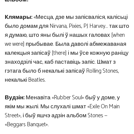
Клямары:
«Месца, дзе мы запісваліся, калісьці
было домам для Nirvana, Pixies, PJ Harvey… так што
я думаю, што яны былі ў нашых галовах [when
we were] прыбывае. Была даволі абмежаваная
калекцыя запісаў [there] і мы ўсе кожную раніцу
знаходзілі час, каб паставіць запіс. Шмат з
гэтага было б некалькі запісаў Rolling Stones,
некалькі Beatles.
Вудзін:
Менавіта «Rubber Soul» быў у доме, у
якім мы жылі. Мы слухалі шмат «Exile On Main
Street», і быў яшчэ адзін альбом Stones —
«Beggars Banquet».