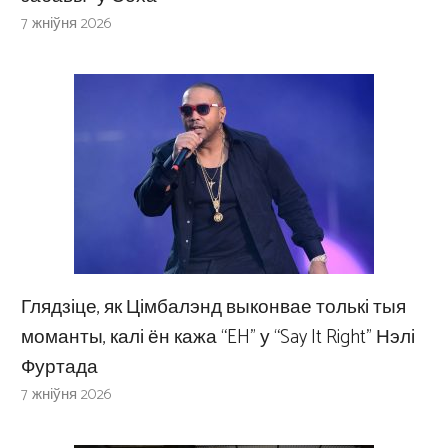
7 жніўня 2026
Глядзіце, як Цімбалэнд выконвае толькі тыя
моманты, калі ён кажа “EH” у “Say It Right” Нэлі
Фуртада
7 жніўня 2026