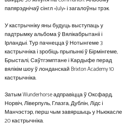
папярэднічаў сінгл «July» і загалоўны трэк.
У кастрычніку яны будуць выступаць у
падтрымку альбома ў Вялікабрытаніі і
Ірландыі. Тур пачнецца ў Нотынгеме 3
кастрычніка і зробіць прыпынкі ў Бірмінгеме,
Брысталі, Саўтгэмптане і Кардыфе перад
вялікім шоу ў лонданскай Brixton Academy 10
кастрычніка.
Затым Wunderhorse адправіцца ў Оксфард,
Норвіч, Ліверпуль, Глазга, Дублін, Лідс і
Манчэстэр, перш чым завяршыць у Ньюкасле
20 кастрычніка.