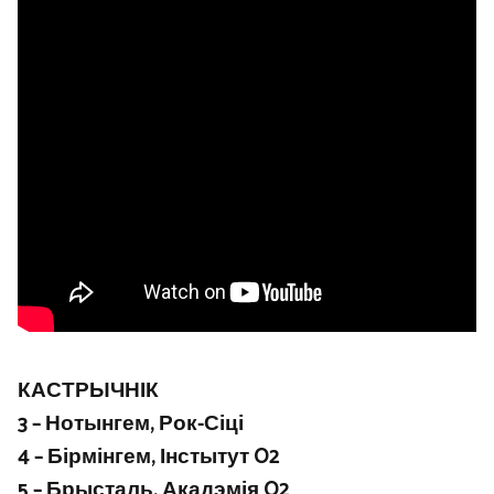
КАСТРЫЧНІК
3 – Нотынгем, Рок-Сіці
4 – Бірмінгем, Інстытут O2
5 – Брысталь, Акадэмія O2