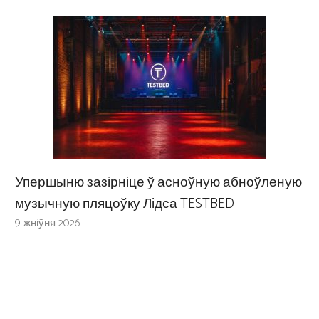
Упершыню зазірніце ў асноўную абноўленую
музычную пляцоўку Лідса TESTBED
9 жніўня 2026