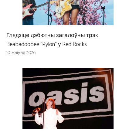
Глядзіце дэбютны загалоўны трэк
Beabadoobee “Pylon” у Red Rocks
10 жніўня 2026