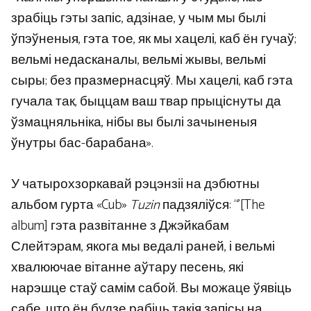
зрабіць гэты запіс, адзінае, у чым мы былі
ўпэўненыя, гэта тое, як мы хацелі, каб ён гучаў;
вельмі недасканалы, вельмі жывы, вельмі
сыры; без празмернасцяў. Мы хацелі, каб гэта
гучала так, быццам ваш твар прыціснуты да
ўзмацняльніка, нібы вы былі зачыненыя
ўнутры бас-барабана».
У чатырохзоркавай рэцэнзіі на дэбютны
альбом гурта «Cub»
Tuzin
падзяліўся: “'[The
album] гэта развітанне з Джэйкабам
Слейтэрам, якога мы ведалі раней, і вельмі
хвалюючае вітанне аўтару песень, які
нарэшце стаў самім сабой. Вы можаце ўявіць
сабе, што ён будзе рабіць такія запісы на