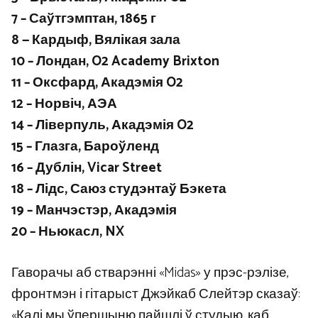
7 – Саўтгэмптан, 1865 г
8 — Кардыф, Вялікая зала
10 – Лондан, O2 Academy Brixton
11 – Оксфард, Акадэмія O2
12 – Норвіч, АЭА
14 – Ліверпуль, Акадэмія O2
15 – Глазга, Бароўленд
16 – Дублін, Vicar Street
18 – Лідс, Саюз студэнтаў Бэкета
19 – Манчэстэр, Акадэмія
20 – Ньюкасл, NX
Гаворачы аб стварэнні «Midas» у прэс-рэлізе,
фронтмэн і гітарыст Джэйкаб Слейтэр сказаў:
«Калі мы ўпершыню пайшлі ў студыю, каб