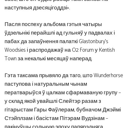
наступныя дзесяцігоддзі».
Пасля поспеху альбома гэтыя чатыры
ўдзельнікі перайшлі ад гульняў у падвалах і
пабах да запаўнення палаткі Glastonbury's
Woodsies і распродажаў на O2 Forum у Kentish
Town за некалькі месяцаў наперад.
Гэта таксама прывяло да таго, што Wunderhorse
паступова і натуральным чынам
ператварыўся ў цалкам сфармаваную групу –
у склад якой увайшлі Слейтэр разам з
гітарыстам Гары Фаўлерам, бубначом Джэймі
Стэйплзам і басістам Пітэрам Вудзінам –
пакінуўшы сольную эпоху папярэдняга