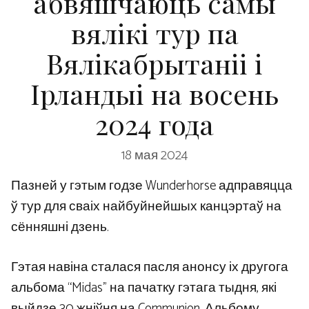
абвяшчаюць самы
вялікі тур па
Вялікабрытаніі і
Ірландыі на восень
2024 года
18 мая 2024
Пазней у гэтым годзе Wunderhorse адправяцца
ў тур для сваіх найбуйнейшых канцэртаў на
сённяшні дзень.
Гэтая навіна сталася пасля анонсу іх другога
альбома “Midas” на пачатку гэтага тыдня, які
выйдзе 30 жніўня на Communion. Альбому