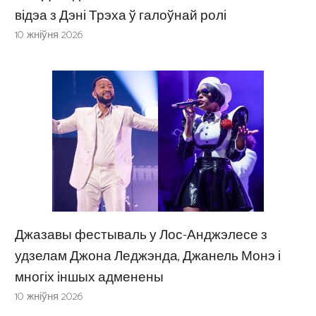
відэа з Дэні Трэха ў галоўнай ролі
10 жніўня 2026
Джазавы фестываль у Лос-Анджэлесе з
удзелам Джона Леджэнда, Джанель Монэ і
многіх іншых адменены
10 жніўня 2026