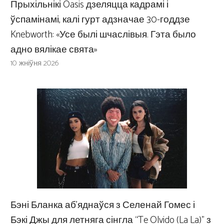
Прыхільнікі Oasis дзеляцца кадрамі і
ўспамінамі, калі гурт адзначае 30-годдзе
Knebworth: «Усе былі шчаслівыя. Гэта было
адно вялікае свята»
10 жніўня 2026
Бэні Бланка аб’яднаўся з Селенай Гомес і
Бэкі Джы для летняга сінгла “Te Olvido (La La)” з