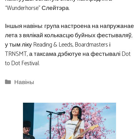
“Wunderhorse” Слейтэра.
Іншыя навіны: група настроена на напружанае
лета з вялікай колькасцю буйных фестываляў,
у тым ліку Reading & Leeds, Boardmasters і
TRNSMT, а таксама дэбютуе на фестывалі Dot
to Dot Festival.
Categories
Навіны