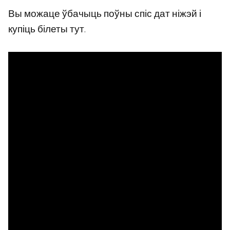
Вы можаце ўбачыць поўны спіс дат ніжэй і
купіць білеты тут.