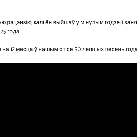
ую рэцэнзію, калі ён выйшаў у мінулым годзе, і заняў
25 года.
я на 12 месца ў нашым спісе 50 лепшых песень года