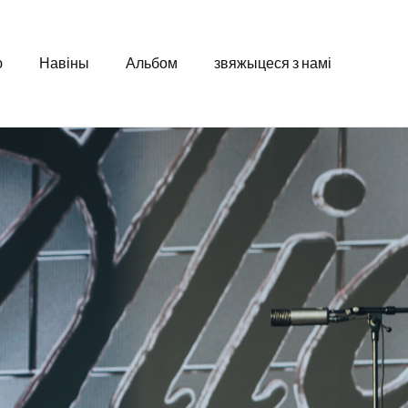
ю
Навіны
Альбом
звяжыцеся з намі