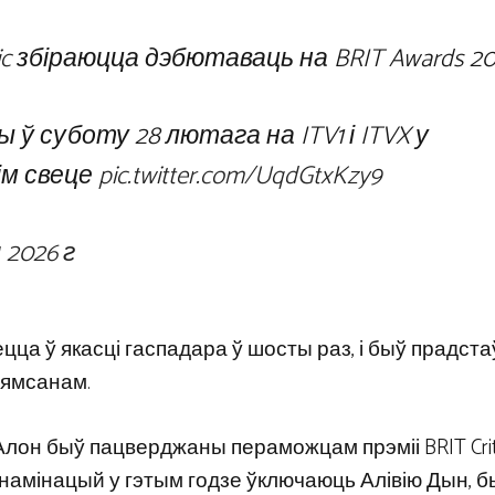
c
збіраюцца дэбютаваць на BRIT Awards 20
 ў суботу 28 лютага на ITV1 і ITVX у
сім свеце
pic.twitter.com/UqdGtxKzy9
 2026 г
цца ў якасці гаспадара ў шосты раз, і быў прадст
ьямсанам.
он быў пацверджаны пераможцам прэміі BRIT Criti
ь намінацый у гэтым годзе ўключаюць Алівію Дын, 