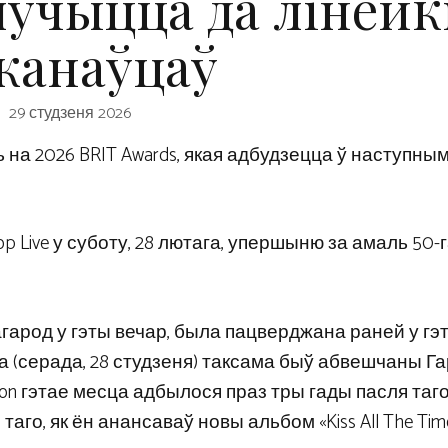
алучыцца да лінейк
канаўцаў
29 студзеня 2026
а 2026 BRIT Awards, якая адбудзецца ў наступны
p Live у суботу, 28 лютага, упершыню за амаль 50
нагарод у гэты вечар, была пацверджана раней у г
а (серада, 28 студзеня) таксама быў абвешчаны Г
tion гэтае месца адбылося праз тры гады пасля таго,
таго, як ён анансаваў новы альбом «Kiss All The Time