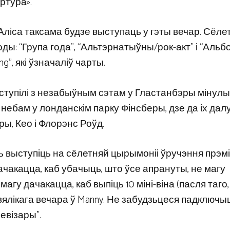
ртура».
Аліса таксама будзе выступаць у гэты вечар. Сёле
ды: “Група года”, “Альтэрнатыўны/рок-акт” і “Альб
ng”, які ўзначаліў чарты.
выступілі з незабыўным сэтам у Гластанбэры мінул
м небам у лонданскім парку Фінсберы, дзе да іх да
ыры, Кео і Флорэнс Роўд.
 выступіць на сёлетняй цырымоніі ўручэння прэміі
 дачакацца, каб убачыць, што ўсе апрануты, не магу
магу дачакацца, каб выпіць 10 міні-віна (пасля таго,
вялікага вечара ў Manny. Не забудзьцеся падключыц
евізары”.