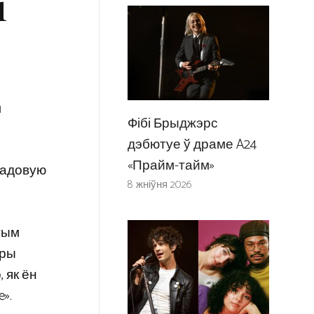
і
м
Фібі Брыджэрс
дэбютуе ў драме A24
«Прайм-тайм»
-гадовую
8 жніўня 2026
этым
ары
 як ён
».