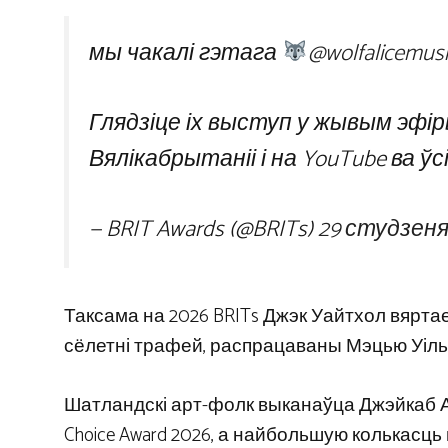
мы чакалі гэтага
@wolfalicemusi
Глядзіце іх выступ у жывым эфіры
Вялікабрытаніі і на YouTube ва ў
— BRIT Awards (@BRITs)
29 студзеня
Таксама на 2026 BRITs Джэк Уайтхол вяртае
сёлетні трафей, распрацаваны Мэцью Уіл
Шатландскі арт-фолк выканаўца Джэйкаб Ал
Choice Award 2026, а найбольшую колькасц