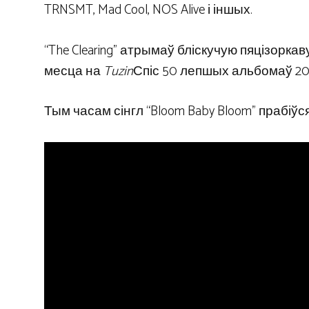
TRNSMT, Mad Cool, NOS Alive і іншых.
“The Clearing” атрымаў бліскучую пяцізоркав
месца на
Tuzin
Спіс 50 лепшых альбомаў 20
Тым часам сінгл “Bloom Baby Bloom” прабіўс