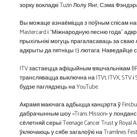
зорку вокладкі Tuzin Лолу Янг, Сэма Фэндэр
Вы можаце азнаёміцца ​​з поўным спісам на
Mastercard і “Міжнародную песню года” адкр
прыхільнікі могуць прагаласаваць за сваю л
адкрыты да пятніцы 13 лютага. Наведайце
ITV застаецца афіцыйным вяшчальнікам BRI
транслявацца выключна на ITV1, ITVX, STV 
будзе паглядзець на YouTube.
Акрамя маючага адбыцца канцэрта ў Finsbury
дабрачынным шоу «Trans Mission» у лонданс
сёлетняй серыі Teenage Cancer Trust у Roya
ўключаюць у сябе загалоўкі на Tramlines Festiv