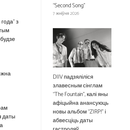
“Second Song”
7 жніўня 2026
года” з
атым
 будзе
можна
DIIV падзяліліся
злавесным сінглам
“The Fountain”, калі яны
афіцыйна анансуюць
рам
новы альбом “ZIRP!” і
я даты
абвесціць даты
на
гастроляў