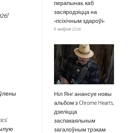
перапынак, каб
засяродзіцца на
26!
«псіхічным здароўі»
8 жніўня 2026
аўлены
Ніл Янг анансуе новы
альбом з Chrome Hearts,
дзеліцца
cs’
заспакаяльным
былую
загалоўным трэкам