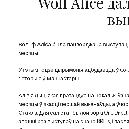
Wolf Alice д
вы
Вольф Аліса была пацверджана выступаць н
месяцы.
У гэтым годзе цырымонія адбудзецца ў Co-o
гісторыю ў Манчэстэры.
Алівія Дын, якая прэтэндуе на некалькі ўз
месяцы ў якасці першай выканаўцы, а ўчор
Стайлз. Для саліста і былой зоркі One Direc
апошні раз выступаў на сцэне BRITs, і пасля 