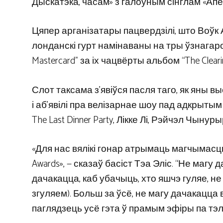
Дыскатэка, часам» з галоўным сінглам «Апе
Цяпер арганізатары пацвердзілі, што Воўк 
лонданскі гурт намінаваны на тры ўзнагаро
Mastercard” за іх чацвёрты альбом “The Cleari
Слот таксама з’явіўся пасля таго, як яны 
і аб’явілі пра велізарнае шоу пад адкрыты
The Last Dinner Party, Лікке Лі, Рэйчэл Чынур
«Для нас вялікі гонар атрымаць магчымасць
Awards», — сказаў басіст Тэа Эліс. “Не магу
дачакацца, каб убачыць, хто яшчэ гуляе, не 
згуляем). Больш за ўсё, не магу дачакацца 
паглядзець усё гэта ў прамым эфіры па тэл