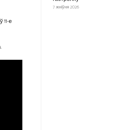
7 жніўня 2026
 11-е
.