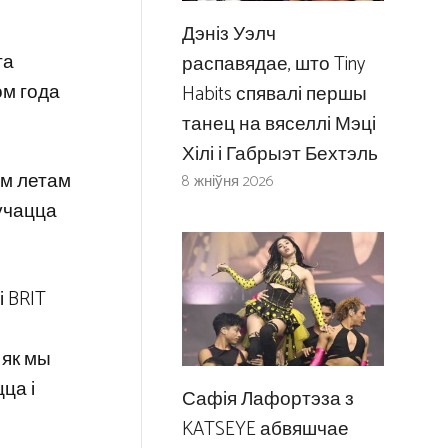
Дэніз Уэлч
та
распавядае, што Tiny
ом года
Habits спявалі першы
танец на вяселлі Мэці
Хілі і Габрыэт Бехтэль
ым летам
8 жніўня 2026
лучацца
 BRIT
 як мы
ца і
Сафія Лафортэза з
KATSEYE абвяшчае