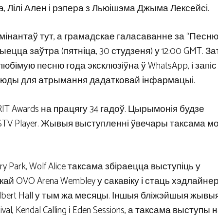
а, Лілі Ален і рэпера з Льюішэма Джыма Лексейсі.
мінантаў тут, а грамадскае галасаванне за “Песню 
ыецца заўтра (пятніца, 30 студзеня) у 12:00 GMT. З
юбімую песню года эксклюзіўна ў WhatsApp, і запіс
 сюды для атрымання дадатковай інфармацыі.
T Awards на працягу 34 гадоў. Цырымонія будзе
і STV Player. Жывыя выступленні ўвечары таксама 
 Park, Wolf Alice таксама збіраецца выступіць у
кай OVO Arena Wembley у сакавіку і стаць хэдлайне
l Albert Hall у тым жа месяцы. Іншыя бліжэйшыя жывы
al, Kendal Calling і Eden Sessions, а таксама выступы 