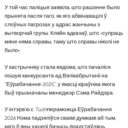
У той час паліцыя заявіла, што рашэнне было
прынята пасля таго, як яго абвінавацілі ў
слоўных пагрозах у адрас жанчыны з
вытворчай групы. Кляйн адказаў, што «супраць
мяне няма справы, таму што справы ніколі не
было».
У кастрычніку стала вядома, што пачаліся
пошукі канкурсанта ад Вялікабрытаніі на
“Еўрабачанне-2025”, у якасці кіраўніка якога
быў прызначаны менеджэр Сэма Райдэра.
У інтэрв’ю с
Tuzin
пераможца Еўрабачання
2024 Нэма падзяліўся сваімі думкамі аб тым,
каго б яны хацелі бачыць прадстаўляць