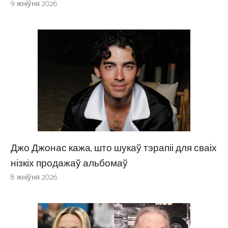
9 жніўня 2026
Джо Джонас кажа, што шукаў тэрапіі для сваіх
нізкіх продажаў альбомаў
8 жніўня 2026