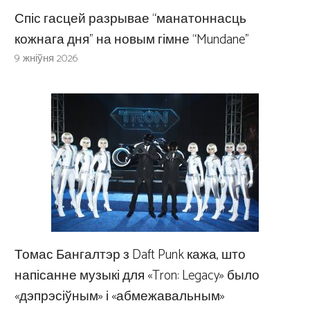
Спіс гасцей разрывае “манатоннасць
кожнага дня” на новым гімне “Mundane”
9 жніўня 2026
Томас Бангалтэр з Daft Punk кажа, што
напісанне музыкі для «Tron: Legacy» было
«дэпрэсіўным» і «абмежавальным»