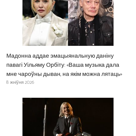
Мадонна аддае эмацыянальную даніну
павагі Уільяму Орбіту: «Ваша музыка дала
мне чароўны дыван, на якім можна лятаць»
8 жніўня 2026