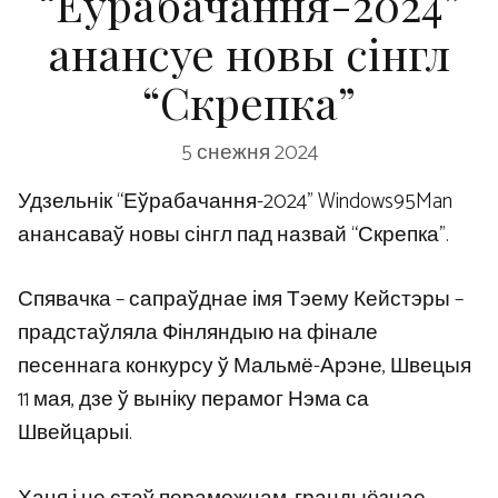
“Еўрабачання-2024”
анансуе новы сінгл
“Скрепка”
5 снежня 2024
Удзельнік “Еўрабачання-2024” Windows95Man
анансаваў новы сінгл пад назвай “Скрепка”.
Спявачка – сапраўднае імя Тэему Кейстэры –
прадстаўляла Фінляндыю на фінале
песеннага конкурсу ў Мальмё-Арэне, Швецыя
11 мая, дзе ў выніку перамог Нэма са
Швейцарыі.