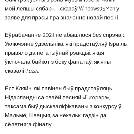
мой лепшы сябар», — сказаў Windows95Man у
заяве для прэсы пра значэнне новай песні.
Еўрабачанне-2024 не абышлося без спрэчак.
Уключэнне ўдзельніка, які прадстаўляў Ізраіль,
прывяло да негатыўнай рэакцыі, якая
ўключала байкот з боку фанатаў, як яны
сказалі
Tuzin
.
Ёст Кляйн, які павінен быў прадстаўляць
Нідэрланды са сваёй песняй «Europapa»,
таксама быў дыскваліфікаваны з конкурсу ў
Мальмё, Швецыя, за некалькі гадзін да
сёлетняга фіналу.