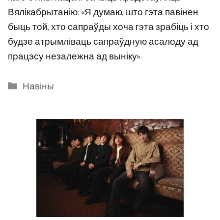
Вялікабрытанію: «Я думаю, што гэта павінен
быць той, хто сапраўды хоча гэта зрабіць і хто
будзе атрымліваць сапраўдную асалоду ад
працэсу незалежна ад выніку».
Categories
Навіны