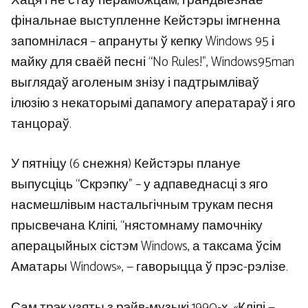
Хаця і не стаў пераможцам, грандыёзнае
фінальнае выступленне Кейстэры імгненна
запомнілася – апрануты ў кепку Windows 95 і
майку для сваёй песні “No Rules!”, Windows95man
выглядаў аголеным знізу і падтрымліваў
ілюзію з некаторымі дапамогу аператараў і яго
танцораў.
У пятніцу (6 снежня) Кейстэры плануе
выпусціць “Скрэпку” – у адпаведнасці з яго
насмешлівым настальгічным трукам песня
прысвечана Кліпі, “нястомнаму памочніку
аперацыйных сістэм Windows, а таксама ўсім
Аматары Windows», — гаворыцца ў прэс-рэлізе.
Сам трэк узяты з рэйв-музыкі 1990-х. «Кліпі —