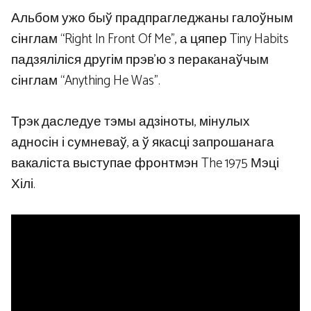
Альбом ужо быў прадпрагледжаны галоўным
сінглам “Right In Front Of Me”, а цяпер Tiny Habits
падзяліліся другім прэв’ю з пераканаўчым
сінглам “Anything He Was”.
Трэк даследуе тэмы адзіноты, мінулых
адносін і сумневаў, а ў якасці запрошанага
вакаліста выступае фронтмэн The 1975 Мэці
Хілі.