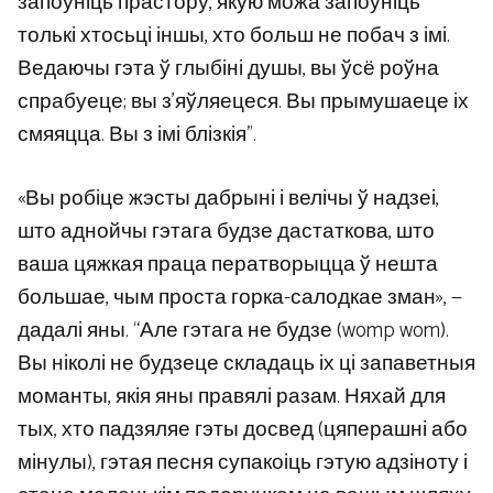
запоўніць прастору, якую можа запоўніць
толькі хтосьці іншы, хто больш не побач з імі.
Ведаючы гэта ў глыбіні душы, вы ўсё роўна
спрабуеце; вы з’яўляецеся. Вы прымушаеце іх
смяяцца. Вы з імі блізкія”.
«Вы робіце жэсты дабрыні і велічы ў надзеі,
што аднойчы гэтага будзе дастаткова, што
ваша цяжкая праца ператворыцца ў нешта
большае, чым проста горка-салодкае зман», —
дадалі яны. “Але гэтага не будзе (womp wom).
Вы ніколі не будзеце складаць іх ці запаветныя
моманты, якія яны правялі разам. Няхай для
тых, хто падзяляе гэты досвед (цяперашні або
мінулы), гэтая песня супакоіць гэтую адзіноту і