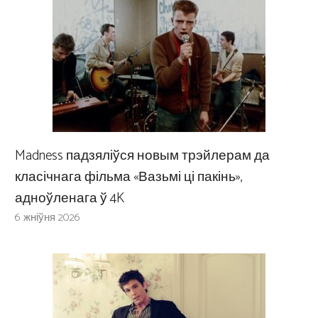
Madness падзяліўся новым трэйлерам да
класічнага фільма «Вазьмі ці пакінь»,
адноўленага ў 4K
6 жніўня 2026