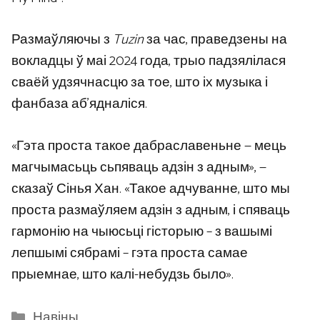
Размаўляючы з
Tuzin
за час, праведзены на
вокладцы ў маі 2024 года, трыо падзялілася
сваёй удзячнасцю за тое, што іх музыка і
фанбаза аб’ядналіся.
«Гэта проста такое дабраславеньне — мець
магчымасьць сьпяваць адзін з адным», —
сказаў Сінья Хан. «Такое адчуванне, што мы
проста размаўляем адзін з адным, і спяваць
гармонію на чыюсьці гісторыю – з вашымі
лепшымі сябрамі – гэта проста самае
прыемнае, што калі-небудзь было».
Categories
Навіны