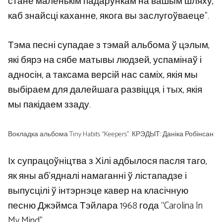
стане маленькім падарункам на вашым шляху,
каб знайсці каханне, якога вы заслугоўваеце”.
Тэма песні супадае з тэмай альбома ў цэлым,
які бярэ на сябе матывы людзей, успамінаў і
адносін, а таксама версій нас саміх, якія мы
выбіраем для далейшага развіцця, і тых, якія
мы пакідаем ззаду.
Вокладка альбома Tiny Habits “Keepers”. КРЭДЫТ: Даніка Робінсан
Іх супрацоўніцтва з Хілі адбылося пасля таго,
як яны аб’ядналі намаганні ў лістападзе і
выпусцілі ў інтэрнэце кавер на класічную
песню Джэймса Тэйлара 1968 года “Carolina In
My Mind”.