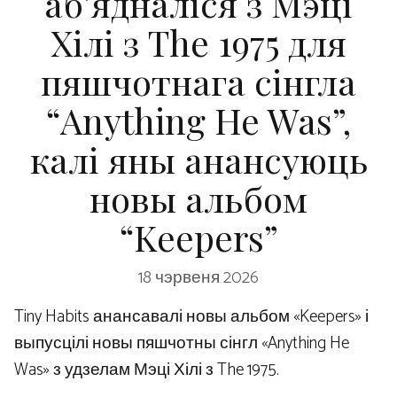
аб’ядналіся з Мэці
Хілі з The 1975 для
пяшчотнага сінгла
“Anything He Was”,
калі яны анансуюць
новы альбом
“Keepers”
18 чэрвеня 2026
Tiny Habits анансавалі новы альбом «Keepers» і
выпусцілі новы пяшчотны сінгл «Anything He
Was» з удзелам Мэці Хілі з The 1975.