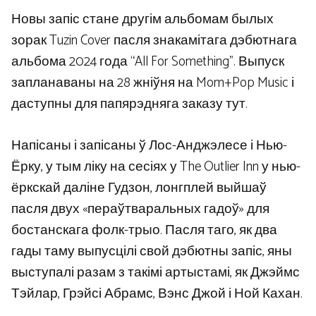
Новы запіс стане другім альбомам былых
зорак Tuzin Cover пасля знакамітага дэбютнага
альбома 2024 года “All For Something”. Выпуск
запланаваны на 28 жніўня на Mom+Pop Music і
даступны для папярэдняга заказу тут.
Напісаны і запісаны ў Лос-Анджэлесе і Нью-
Ёрку, у тым ліку на сесіях у The Outlier Inn у нью-
ёркскай даліне Гудзон, лонгплей выйшаў
пасля двух «пераўтваральных гадоў» для
бостанскага фолк-трыо. Пасля таго, як два
гады таму выпусцілі свой дэбютны запіс, яны
выступалі разам з такімі артыстамі, як Джэймс
Тэйлар, Грэйсі Абрамс, Вэнс Джой і Ной Кахан.