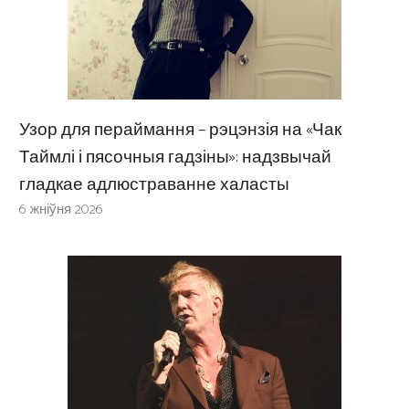
Узор для пераймання – рэцэнзія на «Чак
Таймлі і пясочныя гадзіны»: надзвычай
гладкае адлюстраванне халасты
6 жніўня 2026