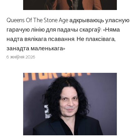
Queens Of The Stone Age адкрываюць уласную
гарачую лінію для падачы скаргаў: «Няма
надта вялікага псавання. Не плаксівага,
занадта маленькага»
6 жніўня 2026