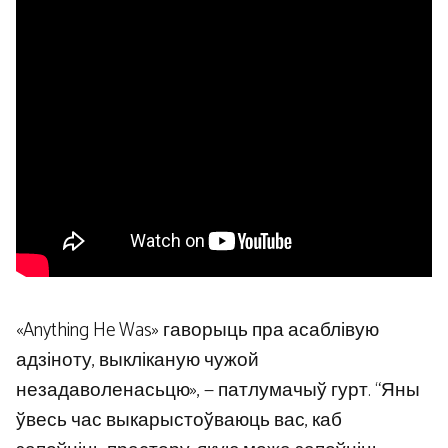
«Anything He Was» гаворыць пра асаблівую
адзіноту, выкліканую чужой
незадаволенасьцю», — патлумачыў гурт. “Яны
ўвесь час выкарыстоўваюць вас, каб