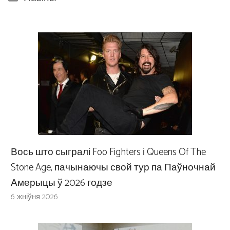
Вось што сыгралі Foo Fighters і Queens Of The
Stone Age, пачынаючы свой тур па Паўночнай
Амерыцы ў 2026 годзе
6 жніўня 2026