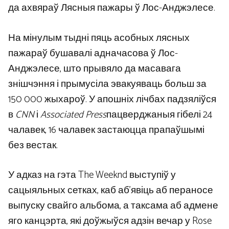
да ахвяраў Лясныя пажары ў Лос-Анджэлесе.
На мінулым тыдні пяць асобных лясных
пажараў бушавалі адначасова ў Лос-
Анджэлесе, што прывяло да масавага
знішчэння і прымусіла эвакуяваць больш за
150 000 жыхароў. У апошніх лічбах падзяліўся
в
CNN
і
Associated Press
пацверджаныя гібелі 24
чалавек, 16 чалавек застаюцца прапаўшымі
без вестак.
У адказ на гэта The Weeknd выступіў у
сацыяльных сетках, каб аб’явіць аб пераносе
выпуску свайго альбома, а таксама аб адмене
яго канцэрта, які доўжыўся адзін вечар у Rose