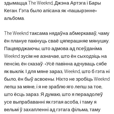
здымацца The Weeknd, Джэна Артэга і Бары
Кеган. Гэта было апісана як «пашырэнне»
альбома.
The Weeknd таксама нядаўна абмеркаваў, чаму
ён плануе пакінуць сваё цяперашняе мянушку.
Пацвярджаючы, што адмова ад псеўданіма
Weeknd зусім не азначае, што ён сыходзіць на
пенсію, ён сказаў: «Усё павінна адчуваць сябе
як выклік. І для мяне зараз, Weeknd, што б гэта ні
было, ён быў асвоены. Ніхто не зробіць Weeknd
лепш за мяне, і я не зраблю яго лепш за тое,
што ёсць зараз. Я думаю, што я пераадолеў
усе выпрабаванні як гэтая асоба, і таму я
вельмі ў захапленні ад гэтага фільма, таму