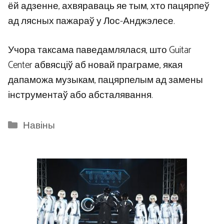
ёй адзенне, ахвяраваць яе тым, хто пацярпеў
ад лясных пажараў у Лос-Анджэлесе.
Учора таксама паведамлялася, што Guitar
Center абвясціў аб новай праграме, якая
дапаможа музыкам, пацярпелым ад замены
інструментаў або абсталявання.
Categories
Навіны