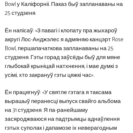
Bowl у Каліфорніі. Паказ быў запланаваны на
25 студзеня.
Ён напісаў: «З павагі і клопату пра жыхароў
акругі Лос-Анджэлес я адмяняю канцэрт Rose
Bowl, першапачаткова запланаваны на 25
студзеня. Гэты горад заўсёды быў для мяне
глыбокай крыніцай натхнення, і мае думкі з
усімі, хто закрануў гэты цяжкі час».
Ён працягнуў: «У святле гэтага я таксама
вырашыў перанесці выпуск свайго альбома
на 31 студзеня. Я па-ранейшаму
засяроджваюся на падтрымцы аднаўлення
гэтых суполак і дапамозе іх неверагодным