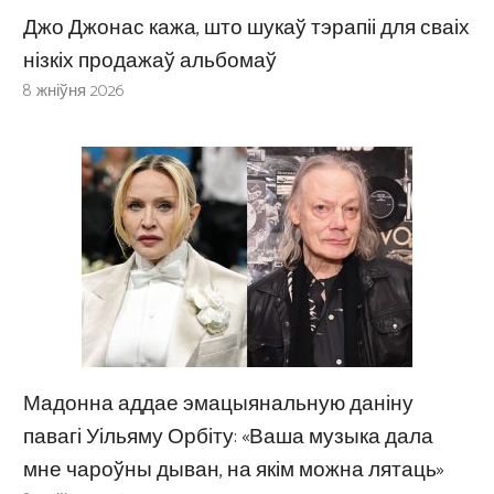
Джо Джонас кажа, што шукаў тэрапіі для сваіх
нізкіх продажаў альбомаў
8 жніўня 2026
Мадонна аддае эмацыянальную даніну
павагі Уільяму Орбіту: «Ваша музыка дала
мне чароўны дыван, на якім можна лятаць»