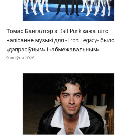
Томас Бангалтэр з Daft Punk кажа, што
напісанне музыкі для «Tron: Legacy» было
«дэпрэсіўным» і «абмежавальным»
9 жніўня 2026