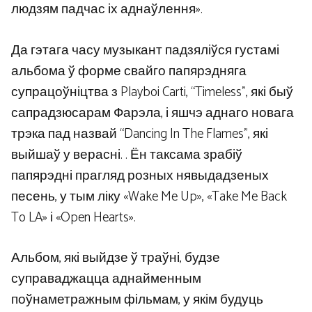
людзям падчас іх аднаўлення».
Да гэтага часу музыкант падзяліўся густамі
альбома ў форме свайго папярэдняга
супрацоўніцтва з Playboi Carti, “Timeless”, які быў
сапрадзюсарам Фарэла, і яшчэ аднаго новага
трэка пад назвай “Dancing In The Flames”, які
выйшаў у верасні. . Ён таксама зрабіў
папярэдні прагляд розных нявыдадзеных
песень, у тым ліку «Wake Me Up», «Take Me Back
To LA» і «Open Hearts».
Альбом, які выйдзе ў траўні, будзе
суправаджацца аднайменным
поўнаметражным фільмам, у якім будуць