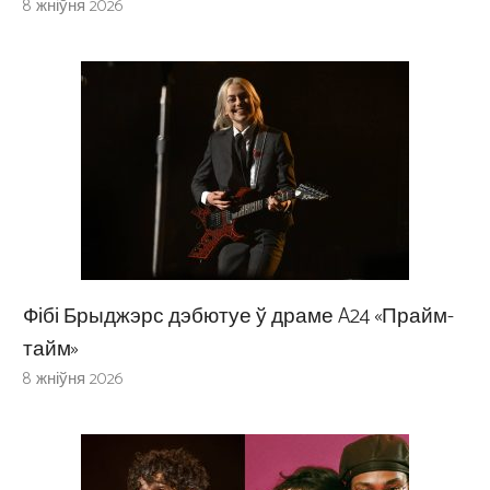
8 жніўня 2026
Фібі Брыджэрс дэбютуе ў драме A24 «Прайм-
тайм»
8 жніўня 2026