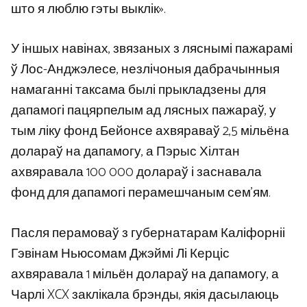
што я люблю гэты выклік».
У іншых навінах, звязаных з ляснымі пажарамі
ў Лос-Анджэлесе, незлічоныя дабрачынныя
намаганні таксама былі прыкладзены для
дапамогі пацярпелым ад лясных пажараў, у
тым ліку фонд Бейонсе ахвяраваў 2,5 мільёна
долараў на дапамогу, а Пэрыс Хілтан
ахвяравала 100 000 долараў і заснавала
фонд для дапамогі перамешчаным сем’ям.
Пасля перамоваў з губернатарам Каліфорніі
Гэвінам Ньюсомам Джэймі Лі Керціс
ахвяравала 1 мільён долараў на дапамогу, а
Чарлі XCX заклікала брэнды, якія дасылаюць