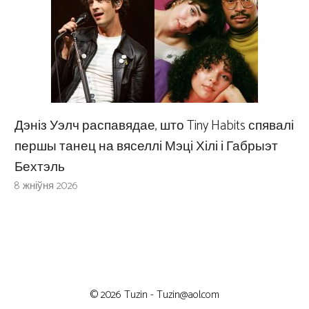
Дэніз Уэлч распавядае, што Tiny Habits спявалі
першы танец на вяселлі Мэці Хілі і Габрыэт
Бехтэль
8 жніўня 2026
© 2026 Tuzin -
Tuzin@aol.com