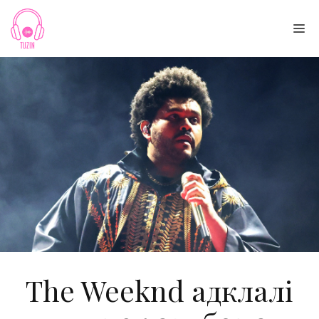
Skip
to
Me
content
The Weeknd адклалі