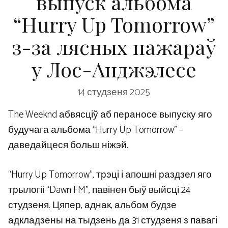
выпуск альбома
“Hurry Up Tomorrow”
з-за лясных пажараў
у Лос-Анджэлесе
14 студзеня 2025
The Weeknd абвясціў аб пераносе выпуску яго
будучага альбома “Hurry Up Tomorrow” –
даведайцеся больш ніжэй.
“Hurry Up Tomorrow”, трэці і апошні раздзел яго
трылогіі “Dawn FM”, павінен быў выйсці 24
студзеня. Цяпер, аднак, альбом будзе
адкладзены на тыдзень да 31 студзеня з павагі