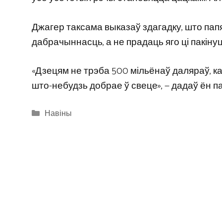
Джагер таксама выказаў здагадку, што папя
дабрачыннасць, а не прадаць яго ці пакінуц
«Дзецям не трэба 500 мільёнаў даляраў, ка
што-небудзь добрае ў свеце», — дадаў ён 
Categories
Навіны