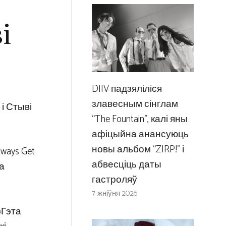
і
DIIV падзяліліся
злавесным сінглам
 і Стыві
“The Fountain”, калі яны
афіцыйна анансуюць
новы альбом “ZIRP!” і
ways Get
абвесціць даты
га
гастроляў
7 жніўня 2026
«Гэта