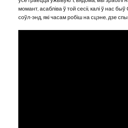
ўсё граецца ўжывую. І, вядома, мы зрабілі на
момант, асабліва ў той сесіі, калі ў нас бы
соўл-энд, які часам робіш на сцэне, дзе сп