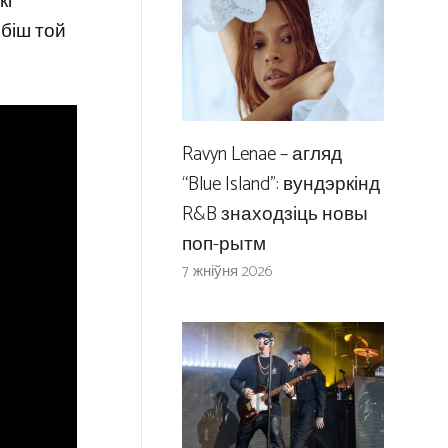
кі
обіш той
Ravyn Lenae – агляд
“Blue Island”: вундэркінд
R&B знаходзіць новы
поп-рытм
7 жніўня 2026