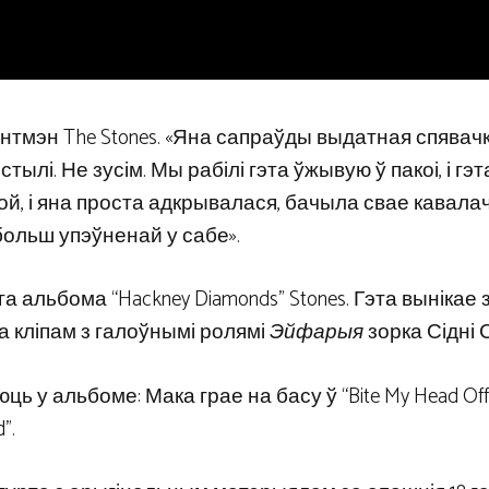
нтмэн The Stones. «Яна сапраўды выдатная спявачка
стылі. Не зусім. Мы рабілі гэта ўжывую ў пакоі, і гэ
й, і яна проста адкрывалася, бачыла свае кавалачк
больш упэўненай у сабе».
ага альбома “Hackney Diamonds” Stones. Гэта вынікае 
ца кліпам з галоўнымі ролямі
Эйфарыя
зорка Сідні С
ь у альбоме: Мака грае на басу ў “Bite My Head Off
”.