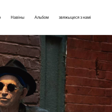
ю
Навіны
Альбом
звяжыцеся з намі