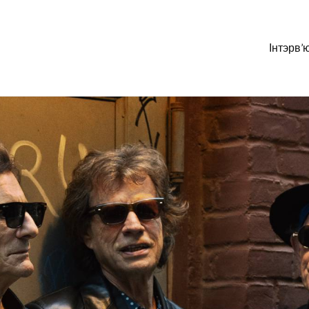
Інтэрв’