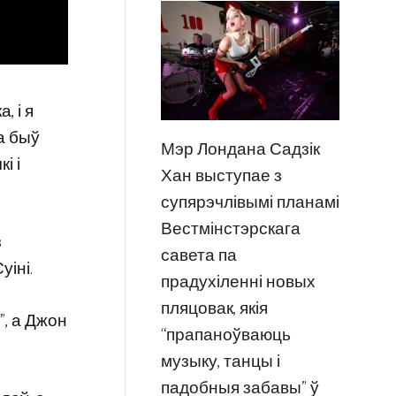
, і я
та быў
Мэр Лондана Садзік
і і
Хан выступае з
супярэчлівымі планамі
Вестмінстэрскага
з
савета па
уіні.
прадухіленні новых
пляцовак, якія
”, а Джон
“прапаноўваюць
музыку, танцы і
падобныя забавы” ў