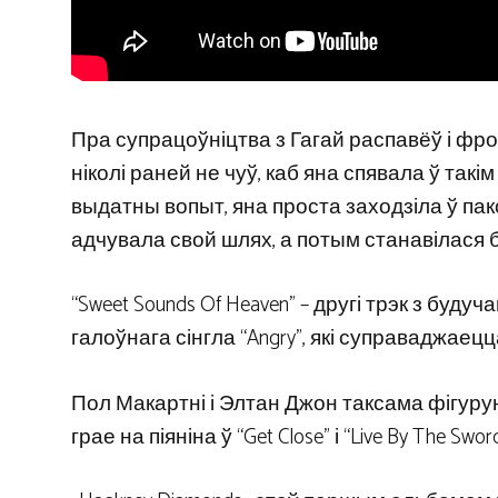
Пра супрацоўніцтва з Гагай распавёў і фро
ніколі раней не чуў, каб яна спявала ў такім 
выдатны вопыт, яна проста заходзіла ў пако
адчувала свой шлях, а потым станавілася 
“Sweet Sounds Of Heaven” – другі трэк з будуч
галоўнага сінгла “Angry”, які суправаджаец
Пол Макартні і Элтан Джон таксама фігуруюц
грае на піяніна ў “Get Close” і “Live By The Sword