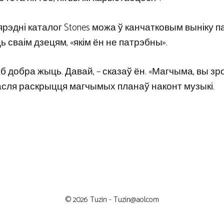
рэдні каталог Stones можа ў канчатковым выніку п
ь сваім дзецям, «якім ён не патрэбны».
б добра жыць. Давай, – сказаў ён. «Магчыма, вы зр
пасля раскрыцця магчымых планаў наконт музыкі.
© 2026 Tuzin -
Tuzin@aol.com