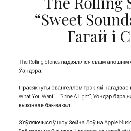
The Rolling 
“Sweet Sounds
Гагай і 
The Rolling Stones падзяліліся сваім апошнім 
Ўандэра.
Прасякнуты евангеллем трэк, які нагадвае не
What You Want” і “Shine A Light”, Уондэр бярэ 
выконвае бэк-вакал .
З’яўляючыся ў шоу Зейна Лоў на Apple Music