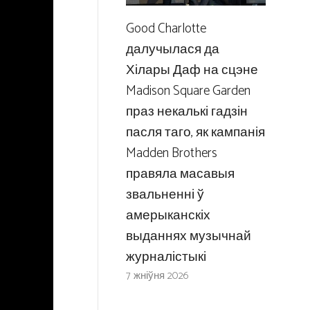
Good Charlotte
далучылася да
Хілары Даф на сцэне
Madison Square Garden
праз некалькі гадзін
пасля таго, як кампанія
Madden Brothers
правяла масавыя
звальненні ў
амерыканскіх
выданнях музычнай
журналістыкі
7 жніўня 2026