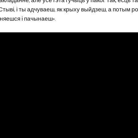
кладанне, але ўсё гэта гучыць у пакоі. Так, ёсць та
ў Стыві, і ты адчуваеш, як крыху выйдзеш, а потым р
ыняешся і пачынаеш».