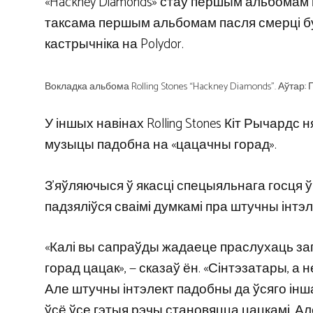
«Hackney Diamonds» стаў першым альбомам 
таксама першым альбомам пасля смерці бу
кастрычніка на Polydor.
Вокладка альбома Rolling Stones “Hackney Diamonds”. Аўтар
У іншых навінах Rolling Stones Кіт Рычардс
музыцы падобна на «цацачны горад».
З’яўляючыся ў якасці спецыяльнага госця 
падзяліўся сваімі думкамі пра штучны інтэл
«Калі вы сапраўды жадаеце праслухаць зап
горад цацак», — сказаў ён. «Сінтэзатары, а
Але штучны інтэлект падобны да ўсяго іншаг
ўсё ўсе гэтыя рэчы становяцца цацкамі. Але