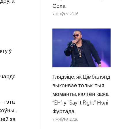
доў, а
Соха
7 жніўня 2026
кту ў
чардс
Глядзіце, як Цімбалэнд
выконвае толькі тыя
моманты, калі ён кажа
— гэта
“EH” у “Say It Right” Нэлі
рхоўны…
Фуртада
сцей за
7 жніўня 2026