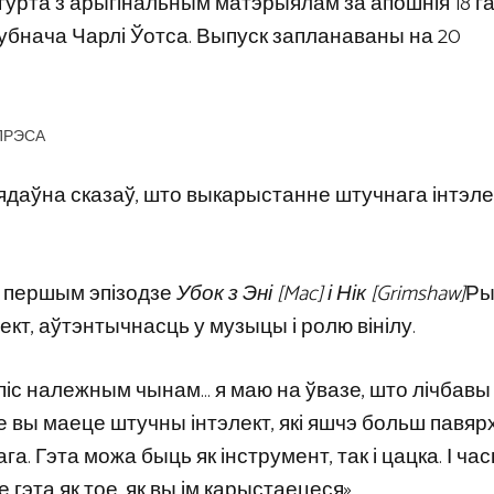
гурта з арыгінальным матэрыялам за апошнія 18 га
бнача Чарлі Ўотса. Выпуск запланаваны на 20
: ПРЭСА
 нядаўна сказаў, што выкарыстанне штучнага інтэле
ў першым эпізодзе
Убок з Эні [Mac] і Нік [Grimshaw]
Ры
ект, аўтэнтычнасць у музыцы і ролю вінілу.
іс належным чынам… я маю на ўвазе, што лічбавы 
 не вы маеце штучны інтэлект, які яшчэ больш павя
а. Гэта можа быць як інструмент, так і цацка. І ча
 гэта як тое, як вы ім карыстаецеся».