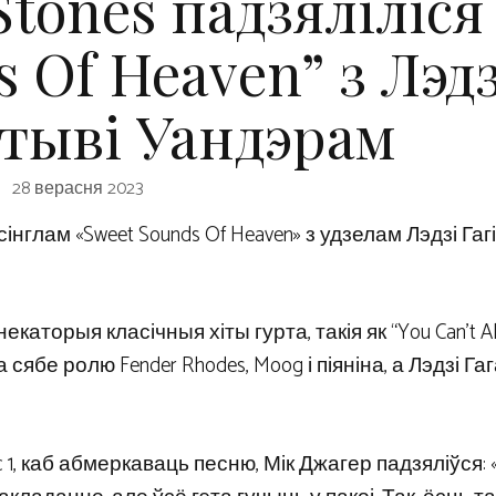
Stones падзяліліся
 Of Heaven” з Лэдз
Стыві Уандэрам
28 верасня 2023
сінглам «Sweet Sounds Of Heaven» з удзелам Лэдзі Гагі
каторыя класічныя хіты гурта, такія як “You Can’t Al
на сябе ролю Fender Rhodes, Moog і піяніна, а Лэдзі Га
 1, каб абмеркаваць песню, Мік Джагер падзяліўся: 