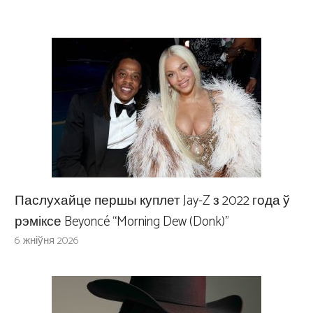
Паслухайце першы куплет Jay-Z з 2022 года ў
рэміксе Beyoncé “Morning Dew (Donk)”
6 жніўня 2026