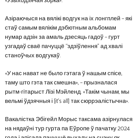
«Узыходзячая зорка».
Азіраючыся на вялікі водгук на іх лонгплей – які
стаў самым вялікім дэбютным альбомам
нумар адзін за амаль дзесяць гадоў – гурт
узгадаў сваё пачуццё “здзіўлення” ад хвалі
станоўчых водгукаў.
«У нас нават не было гэтага ў нашым спісе,
таму што гэта так смешна», – прызналася
рытм-гітарыст Лізі Мэйленд. «Такім чынам, мы
вельмі ўдзячныя і [it’s all] так сюррэалістычна».
Вакалістка Эбігейл Морыс таксама азірнулася
на нядаўні тур гурта па Еўропе ў пачатку 2024
года і апісала пачуццё выхаду на сцэну як