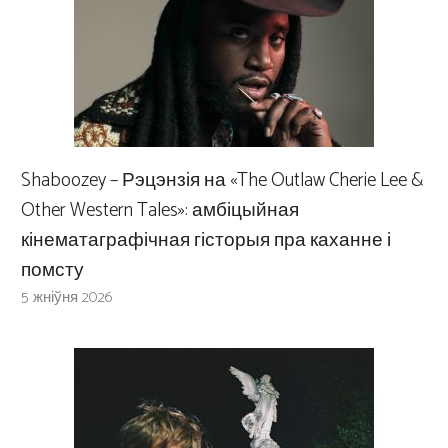
Shaboozey – Рэцэнзія на «The Outlaw Cherie Lee &
Other Western Tales»: амбіцыйная
кінематаграфічная гісторыя пра каханне і
помсту
5 жніўня 2026