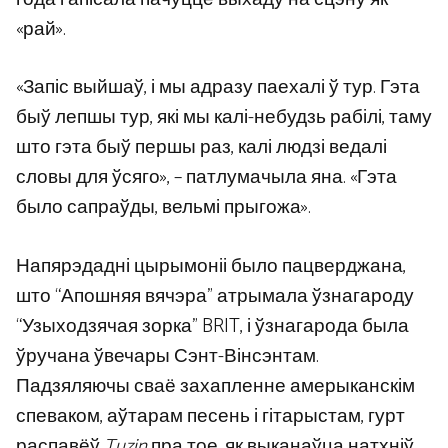
«рай».
«Запіс выйшаў, і мы адразу паехалі ў тур. Гэта
быў лепшы тур, які мы калі-небудзь рабілі, таму
што гэта быў першы раз, калі людзі ведалі
словы для ўсяго», – патлумачыла яна. «Гэта
было сапраўды, вельмі прыгожа».
Напярэдадні цырымоніі было пацверджана,
што “Апошняя вячэра” атрымала ўзнагароду
“Узыходзячая зорка” BRIT, і ўзнагарода была
ўручана ўвечары Сэнт-Вінсэнтам.
Падзяляючы сваё захапленне амерыканскім
спеваком, аўтарам песень і гітарыстам, гурт
распавёў
Tuzin
пра тое, як выканаўца натхніў