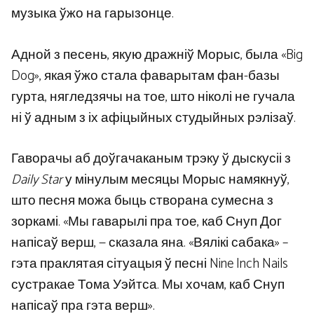
музыка ўжо на гарызонце.
Адной з песень, якую дражніў Морыс, была «Big
Dog», якая ўжо стала фаварытам фан-базы
гурта, нягледзячы на ​​тое, што ніколі не гучала
ні ў адным з іх афіцыйных студыйных рэлізаў.
Гаворачы аб доўгачаканым трэку ў дыскусіі з
Daily Star
у мінулым месяцы Морыс намякнуў,
што песня можа быць створана сумесна з
зоркамі. «Мы гаварылі пра тое, каб Снуп Дог
напісаў верш, — сказала яна. «Вялікі сабака» –
гэта праклятая сітуацыя ў песні Nine Inch Nails
сустракае Тома Уэйтса. Мы хочам, каб Снуп
напісаў пра гэта верш».