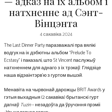
— адказ на іх альбом і
натхненне ад Сэнт-
Вінцэнта
4 сакавіка 2024
The Last Dinner Party паразважалі пра вялікі
водгук на іх дэбютны альбом “Prelude To
Ecstasy” і паказалі, што St Vincent паслужыў
натхненнем для аднаго з іх трэкаў. Глядзіце
наша відэаінтэрв’ю з гуртом вышэй.
Менавіта на чырвонай дарожцы BRIT Awards у
гэтыя выхадныя (2 сакавіка) брытанскі гурт
дагнаў
Tuzin
– незадоўга да ўручэння прэміі