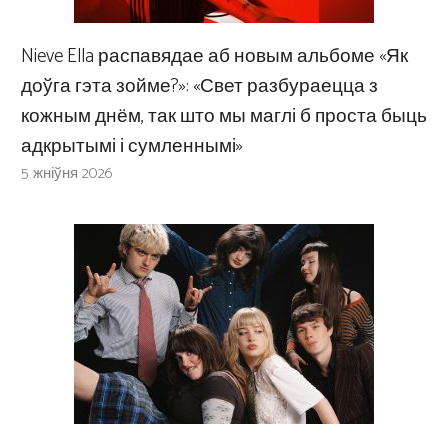
Nieve Ella распавядае аб новым альбоме «Як
доўга гэта зойме?»: «Свет разбураецца з
кожным днём, так што мы маглі б проста быць
адкрытымі і сумленнымі»
5 жніўня 2026