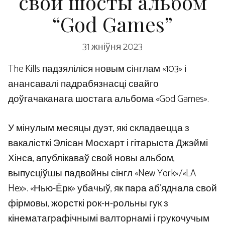
свой шосты альбом
“God Games”
31 жніўня 2023
The Kills падзяліліся новым сінглам «103» і
анансавалі падрабязнасці свайго
доўгачаканага шостага альбома «God Games».
У мінулым месяцы дуэт, які складаецца з
вакалісткі Элісан Мосхарт і гітарыста Джэймі
Хінса, апублікаваў свой новы альбом,
выпусціўшы падвойны сінгл «New York»/«LA
Hex». «Нью-Ёрк» убачыў, як пара аб’яднала свой
фірмовы, жорсткі рок-н-рольны гук з
кінематаграфічнымі валторнамі і грукочучым