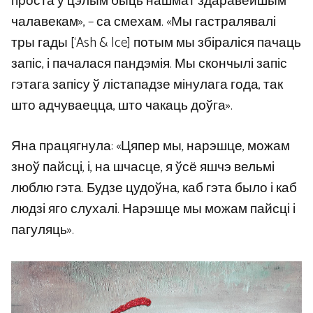
проста ў цэлым быць нашмат здаравейшым
чалавекам», – са смехам. «Мы гастралявалі
тры гады [‘Ash & Ice] потым мы збіраліся пачаць
запіс, і пачалася пандэмія. Мы скончылі запіс
гэтага запісу ў лістападзе мінулага года, так
што адчуваецца, што чакаць доўга».
Яна працягнула: «Цяпер мы, нарэшце, можам
зноў пайсці, і, на шчасце, я ўсё яшчэ вельмі
люблю гэта. Будзе цудоўна, каб гэта было і каб
людзі яго слухалі. Нарэшце мы можам пайсці і
пагуляць».