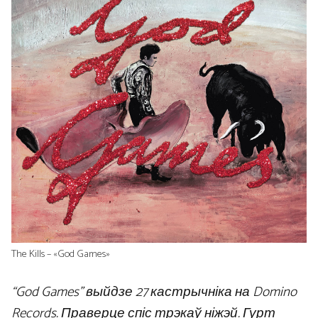
The Kills – «God Games»
“God Games” выйдзе 27 кастрычніка на Domino
Records. Праверце спіс трэкаў ніжэй. Гурт