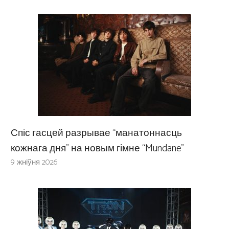
Спіс гасцей разрывае “манатоннасць
кожнага дня” на новым гімне “Mundane”
9 жніўня 2026