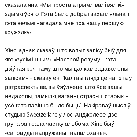
сказала яна. «Мы проста атрымлівалі вялікія
здымкі ўсяго. Гэта было добра і захапляльна, і
гэта вельмі нагадала мне пра нашу першую
кружэлку».
Хінс, аднак, сказаў, што вопыт запісу быў для
яго «зусім іншым». «Настрой розуму – гэта
дзіўная рэч, таму што мы цалкам задаволены
запісам», – сказаў ён. “Калі вы глядзіце на гэта ў
рэтраспектыве, вы ўяўляеце, што ўсе вашы
недахопы, памылкі, ваганні, стрэсы і істэрыкі –
усё гэта павінна было быць”. Накіраваўшыся ў
студыю Sweetzerland у Лос-Анджэлесе, дзе
група запісала частку альбома, Хінс быў
«сапраўды напружаны і напалоханы»,