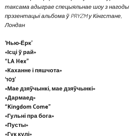
таксама адыграе спецыяльнае шоу з нагоды
прэзентацыі альбома ў PRYZM у Кінгстане,
Лондан
‘Нью-Ёрк’
«Ісці ў рай»
“LA Hex”
«Каханне і пяшчота»
‘103’
«Мае дзяўчынкі, мае дзяўчынкі»
«Дармаед»
“Kingdom Come”
«Гульні пра бога»
«Пусты»
«Гук кулі»