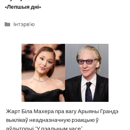
«Лепшыя дні»
Categories
Інтэрв'ю
Жарт Біла Махера пра вагу Арыяны Грандэ
выклікаў неадназначную рэакцыю ў
аўдыторыі “У рэальным часе”