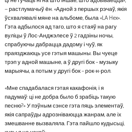
ці не гучаць ні на што іншае, што адбываецца»,
— растлумачыў ён. «Адной з першых рэчаў, якія
ўсхвалявалі мяне на альбоме, была «LA Hex».
Гэта адбылося ад таго, што я стаяў на рагу
вуліцы ў Лос-Анджэлесе ў 2 гадзіны ночы,
спрабуючы дабрацца дадому і чуў, як
праязджаюць усе гэтыя машыны. Вы чуеце
трэп у адной машыне, а ў другі бок – музыку
марыячы, а потым у другі бок – рок-н-рол.
«Мне спадабалася гэтая какафонія, і я
падумаў: ці не добра было б зрабіць такую ​​
песню?» У пэўным сэнсе гэта пяць элементаў,
якія сапраўды адрозніваюцца жанрам, але іх
змешванне вызваляла. Гэта пайшло кудысьці,