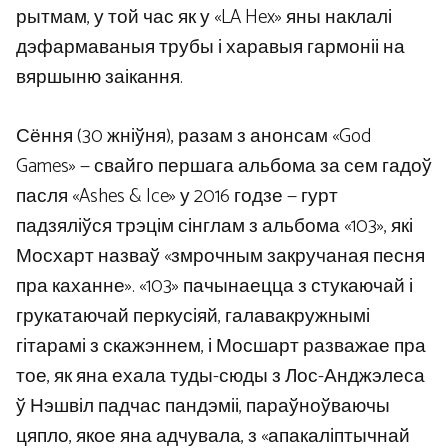
рытмам, у той час як у «LA Hex» яны наклалі
дэфармаваныя трубы і харавыя гармоніі на
вяршыню заікання.
Сёння (30 жніўня), разам з анонсам «God
Games» — свайго першага альбома за сем гадоў
пасля «Ashes & Ice» у 2016 годзе — гурт
падзяліўся трэцім сінглам з альбома «103», які
Мосхарт назваў «змрочным закручаная песня
пра каханне». «103» пачынаецца з стукаючай і
грукатаючай перкусіяй, галавакружнымі
гітарамі з скажэннем, і Мосшарт разважае пра
тое, як яна ехала туды-сюды з Лос-Анджэлеса
ў Нэшвіл падчас пандэміі, параўноўваючы
цяпло, якое яна адчувала, з «апакаліптычнай