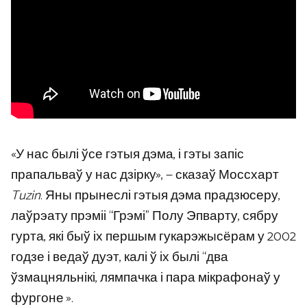
«У нас былі ўсе гэтыя дэма, і гэты запіс
прапальваў у нас дзірку», — сказаў Моссхарт
Tuzin
. Яны прынеслі гэтыя дэма прадзюсеру,
лаўрэату прэміі “Грэмі” Полу Эпварту, сябру
гурта, які быў іх першым гукарэжысёрам у 2002
годзе і ведаў дуэт, калі ў іх былі “два
ўзмацняльнікі, лямпачка і пара мікрафонаў у
фургоне ».