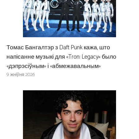
Томас Бангалтэр з Daft Punk кажа, што
напісанне музыкі для «Tron: Legacy» было
«дэпрэсіўным» і «абмежавальным»
9 жніўня 2026