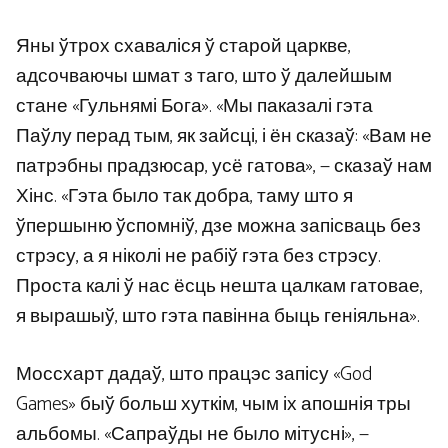
Яны ўтрох схаваліся ў старой царкве,
адсочваючы шмат з таго, што ў далейшым
стане «Гульнямі Бога». «Мы паказалі гэта
Паўлу перад тым, як зайсці, і ён сказаў: «Вам не
патрэбны прадзюсар, усё гатова», — сказаў нам
Хінс. «Гэта было так добра, таму што я
ўпершыню ўспомніў, дзе можна запісваць без
стрэсу, а я ніколі не рабіў гэта без стрэсу.
Проста калі ў нас ёсць нешта цалкам гатовае,
я вырашыў, што гэта павінна быць геніяльна».
Моссхарт дадаў, што працэс запісу «God
Games» быў больш хуткім, чым іх апошнія тры
альбомы. «Сапраўды не было мітусні», —