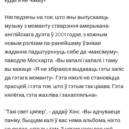
куды я не чакаў».
Нягледзячы на ​​тое, што яны выпускаюць
музыку з моманту стварэння амерыкана-
англійскага дуэта ў 2001 годзе, з кожным
новым рэлізам па-ранейшаму ўзнікае
жаданне падштурхнуць сябе да «максімуму»,
паводле Мосхарта. «Вы капалі і капалі, і таму
вы кажаце: «Я не збіраюся выдаваць гэты запіс
да гэтага моманту». Гэта ніколі не становіцца
прасцей, і гэта тое, што ў гэтым так цікава. Гэта
нялёгка, гэта жахліва і захапляльна».
“Такі свет цяпер”, – дадаў Хінс. «Вы адчуваеце
паніку, быццам калі ў вас няма альбома, ніхто