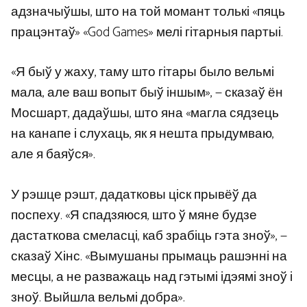
адзначыўшы, што на той момант толькі «пяць
працэнтаў» «God Games» мелі гітарныя партыі.
«Я быў у жаху, таму што гітары было вельмі
мала, але ваш вопыт быў іншым», — сказаў ён
Мосшарт, дадаўшы, што яна «магла сядзець
на канапе і слухаць, як я нешта прыдумваю,
але я баяўся».
У рэшце рэшт, дадатковы ціск прывёў да
поспеху. «Я спадзяюся, што ў мяне будзе
дастаткова смеласці, каб зрабіць гэта зноў», —
сказаў Хінс. «Вымушаны прымаць рашэнні на
месцы, а не разважаць над гэтымі ідэямі зноў і
зноў. Выйшла вельмі добра».