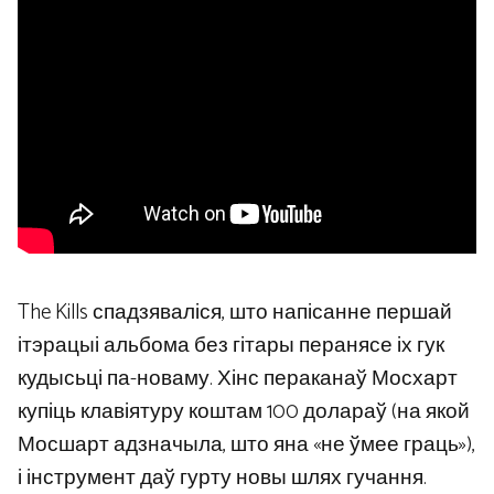
The Kills спадзяваліся, што напісанне першай
ітэрацыі альбома без гітары перанясе іх гук
кудысьці па-новаму. Хінс пераканаў Мосхарт
купіць клавіятуру коштам 100 долараў (на якой
Мосшарт адзначыла, што яна «не ўмее граць»),
і інструмент даў гурту новы шлях гучання.