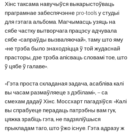
Хінс таксама навучыўся выкарыстоўваць
праграмнае забеспячэнне pro-tools у студыі
для гэтага альбома. Магчымасць узяць на
сябе частку вытворчага працэсу адчувала
сябе «сапраўды вызваляючай», таму што яму
«не трэба было знаходзіцца ў той жудаснай
прасторы, дзе трэба апісваць словамі тое, што
ў цябе ў галаве».
«Гэта проста складаная задача, асабліва калі
вы часам размаўляеце з дэбіламі», — са
смехам дадаў Хінс. Моссхарт пагадзіўся: «Калі
вы спрабуеце перадаць патрэбны вам гук,
цяжка зрабіць гэта, не падзяліўшыся
прыкладам таго, што ўжо існуе. Гэта адразу ж