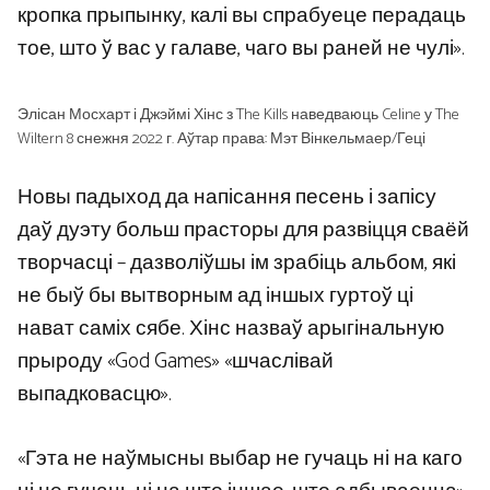
кропка прыпынку, калі вы спрабуеце перадаць
тое, што ў вас у галаве, чаго вы раней не чулі».
Элісан Мосхарт і Джэймі Хінс з The Kills наведваюць Celine у ​​The
Wiltern 8 снежня 2022 г. Аўтар права: Мэт Вінкельмаер/Геці
Новы падыход да напісання песень і запісу
даў дуэту больш прасторы для развіцця сваёй
творчасці – дазволіўшы ім зрабіць альбом, які
не быў бы вытворным ад іншых гуртоў ці
нават саміх сябе. Хінс назваў арыгінальную
прыроду «God Games» «шчаслівай
выпадковасцю».
«Гэта не наўмысны выбар не гучаць ні на каго