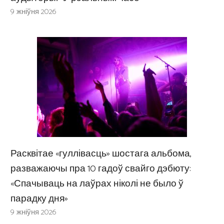
9 жніўня 2026
Расквітае «гуллівасць» шостага альбома,
разважаючы пра 10 гадоў свайго дэбюту:
«Спачываць на лаўрах ніколі не было ў
парадку дня»
9 жніўня 2026