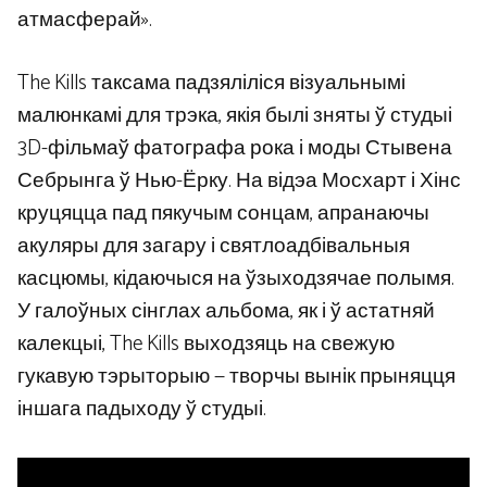
атмасферай».
The Kills таксама падзяліліся візуальнымі
малюнкамі для трэка, якія былі зняты ў студыі
3D-фільмаў фатографа рока і моды Стывена
Себрынга ў Нью-Ёрку. На відэа Мосхарт і Хінс
круцяцца пад пякучым сонцам, апранаючы
акуляры для загару і святлоадбівальныя
касцюмы, кідаючыся на ўзыходзячае полымя.
У галоўных сінглах альбома, як і ў астатняй
калекцыі, The Kills выходзяць на свежую
гукавую тэрыторыю — творчы вынік прыняцця
іншага падыходу ў студыі.