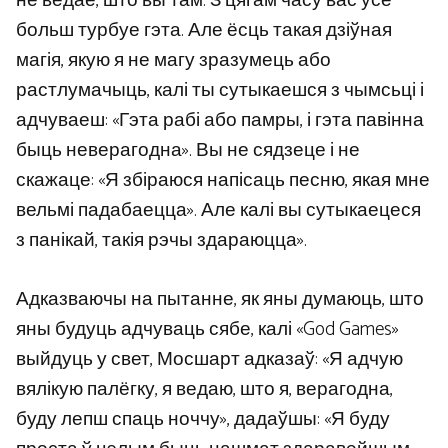
не ведае, што вы там. З цягам часу вас усё
больш турбуе гэта. Але ёсць такая дзіўная
магія, якую я не магу зразумець або
растлумачыць, калі ты сутыкаешся з чымсьці і
адчуваеш: «Гэта рабі або памры, і гэта павінна
быць неверагодна». Вы не сядзеце і не
скажаце: «Я збіраюся напісаць песню, якая мне
вельмі падабаецца». Але калі вы сутыкаецеся
з панікай, такія рэчы здараюцца».
Адказваючы на ​​пытанне, як яны думаюць, што
яны будуць адчуваць сябе, калі «God Games»
выйдуць у свет, Мосшарт адказаў: «Я адчую
вялікую палёгку, я ведаю, што я, верагодна,
буду лепш спаць ноччу», дадаўшы: «Я буду