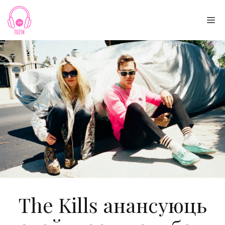
Skip
to
Me
content
The Kills анансуюць