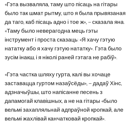
«Гэта вызваляла, таму што пісаць на гітары
было так шмат рытму, што я была прывязаная
да таго, каб пісаць адно і тое ж», — сказала яна.
«Таму было неверагодна мець гэты
інструмент і проста сказаць: «Я хачу гэтую
нататку або я хачу гэтую нататку». Гэта было
зусім інакш, і я ніколі раней гэтага не рабіў».
«Гэта частка шляху гурта, калі вы хочаце
заставацца гуртом назаўсёды», — дадаў Хінс,
адзначыўшы, што напісанне песень з
дапамогай клавішных, а не на гітары «было
вельмі захапляльнай адпраўной кропкай, але
вельмі жахлівай канчатковай кропкай».