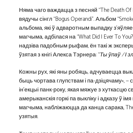
Няма чаго важдацца з песняй “The Death Of
вядучы сінгл “Bogus Operandi”. Альбом “Smok
альбома, які ў адваротным выпадку з’яўляе
магчыма, адбілася на “What Did I Ever To Yo
надзіва падобным рыфам, ён такі ж эксперы
ўзятая з кнігі Алекса Тэрнера: “
Ты ўпаў / І 
Кожны рух, які яны робяць, адчуваецца выкл
быць чортава глупствам і па-дзіцячаму», — 
ін’екцыі панк-року, якая мяжуе з хуткасцю
амерыканскія горкі па выкліку і адказу ў ім
магчыма, набліжаюцца да канца сарака, Th
узятыя.