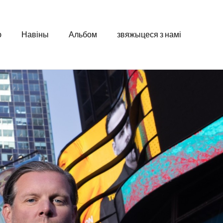
ю
Навіны
Альбом
звяжыцеся з намі