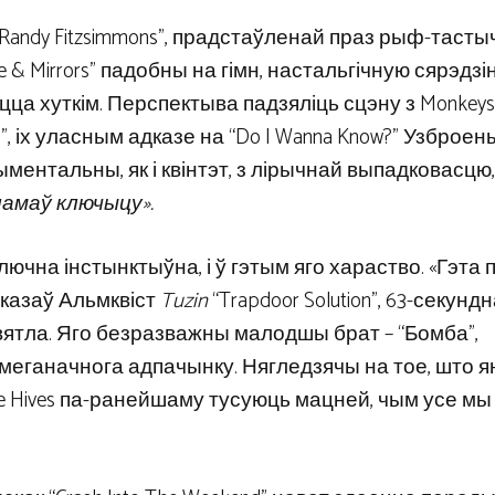
 Randy Fitzsimmons”, прадстаўленай праз рыф-таст
e & Mirrors” падобны на гімн, настальгічную сярэдзі
цца хуткім. Перспектыва падзяліць сцэну з Monkeys
u?”, іх уласным адказе на “Do I Wanna Know?” Узброен
ментальны, як і квінтэт, з лірычнай выпадковасцю,
зламаў ключыцу».
ючна інстынктыўна, і ў гэтым яго хараство. «Гэта 
сказаў Альмквіст
Tuzin
“Trapdoor Solution”, 63-секунд
 святла. Яго безразважны малодшы брат – “Бомба”,
я меганачнога адпачынку. Нягледзячы на ​​тое, што я
e Hives па-ранейшаму тусуюць мацней, чым усе мы