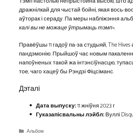
Тэмп настолькі непрыстойна высокі, што ад
дражнілкай для чыстай бойні, якая вось-во
аўторак і сераду. Па меры набліжэння альб
калі вы не можаце ўтрымаць тэмп».
Правёўшы 11 гадоў па-за студыяй, The Hives
пандэмонію. Прыйшоў час новым пакаленн
напоўненых такой жа інтэнсіўнасцю, тупасц
тое, чаго хацеў бы Рэндзі Фіцсіманс.
Дэталі
Дата выпуску:
11 жніўня 2023 г
Гуказапісвальны лэйбл:
Вуллі Disq
Categories
Альбом