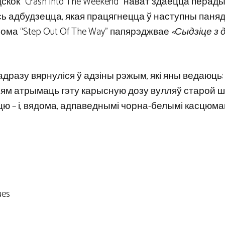
скок “Crash Into The Weekend” нават здаецца перад
сь адбудзецца, якая працягнецца ў наступны паняд
ома “Step Out Of The Way” папярэджвае
«Сыдзіце з д
 адразу вярнуліся ў адзіны рэжым, які яны ведаюць
ям атрымаць гэту карысную дозу вулляў старой ш
ю – і, вядома, адпаведнымі чорна-белымі касцюмам
ues