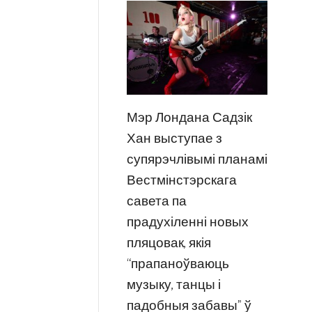
Мэр Лондана Садзік
Хан выступае з
супярэчлівымі планамі
Вестмінстэрскага
савета па
прадухіленні новых
пляцовак, якія
“прапаноўваюць
музыку, танцы і
падобныя забавы” ў