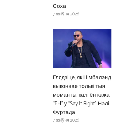
Соха
7 жніўня 2026
Глядзіце, як Цімбалэнд
выконвае толькі тыя
моманты, калі ён кажа
“EH” у “Say It Right” Нэлі
Фуртада
7 жніўня 2026