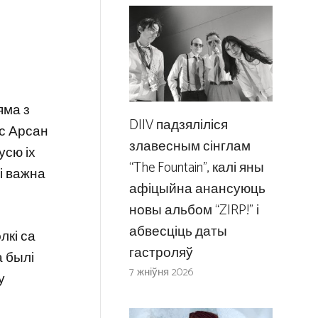
e
яма з
DIIV падзяліліся
ўс Арсан
злавесным сінглам
усю іх
“The Fountain”, калі яны
і важна
афіцыйна анансуюць
новы альбом “ZIRP!” і
абвесціць даты
лкі са
гастроляў
а былі
7 жніўня 2026
у