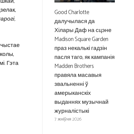
ышкай,
зелак,
Good Charlotte
арогі,
далучылася да
Хілары Даф на сцэне
Madison Square Garden
: чыстае
праз некалькі гадзін
колы,
пасля таго, як кампанія
і. Гэта
Madden Brothers
правяла масавыя
звальненні ў
амерыканскіх
выданнях музычнай
журналістыкі
7 жніўня 2026