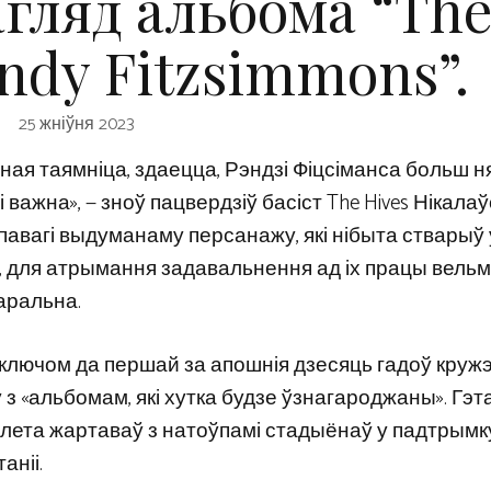
агляд альбома “Th
ndy Fitzsimmons”.
25 жніўня 2023
ная таямніца, здаецца, Рэндзі Фіцсіманса больш н
і важна», — зноў пацвердзіў басіст The Hives Нікала
павагі выдуманаму персанажу, які нібыта стварыў 
а, для атрымання задавальнення ад іх працы вельм
аральна.
 ключом да першай за апошнія дзесяць гадоў кружэ
 з «альбомам, які хутка будзе ўзнагароджаны». Гэт
 лета жартаваў з натоўпамі стадыёнаў у падтрымк
аніі.