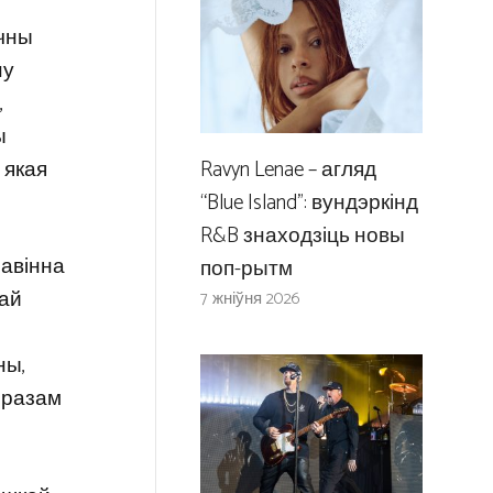
ычны
ну
,
ы
Ravyn Lenae – агляд
 якая
“Blue Island”: вундэркінд
R&B знаходзіць новы
павінна
поп-рытм
най
7 жніўня 2026
ны,
 разам