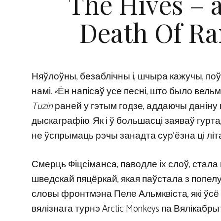
The Hives – 
Death Of Ra
Няўлоўны, безаблічны і, шчыра кажучы, поў
намі. «Ён напісаў усе песні, што было вельм
Tuzin
раней у гэтым годзе, аддаючы даніну 
дыскаграфію. Як і ў большасці заяваў гурт
не ўспрымаць рэчы занадта сур’ёзна ці літ
Смерць Фіцсіманса, паводле іх слоў, стала
шведскай пяцёркай, якая паўстала з попелу
словы фронтмэна Пеле Альмквіста, які ўсё
вялізнага турнэ Arctic Monkeys па Вялікабрыт