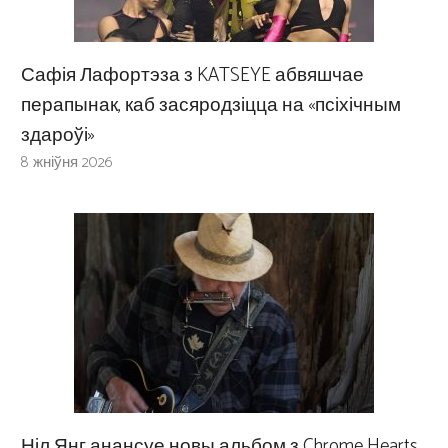
Сафія Лафортэза з KATSEYE абвяшчае
перапынак, каб засяродзіцца на «псіхічным
здароўі»
8 жніўня 2026
Ніл Янг анансуе новы альбом з Chrome Hearts,