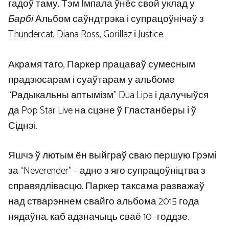
гадоў таму, Тэм Імпала ўнёс свой уклад у
Барбі
Альбом саўндтрэка і супрацоўнічаў з
Thundercat, Diana Ross, Gorillaz і Justice.
Акрамя таго, Паркер працаваў сумесным
прадзюсарам і суаўтарам у альбоме
“Радыкальны аптымізм” Dua Lipa і далучыўся
да Pop Star Live на сцэне ў Гластанберы і ў
Сіднэі.
Яшчэ ў лютым ён выйграў сваю першую Грэмі
за “Neverender” – адно з яго супрацоўніцтва з
справядлівасцю. Паркер таксама разважаў
над стварэннем свайго альбома 2015 года
нядаўна, каб адзначыць сваё 10 -годдзе.