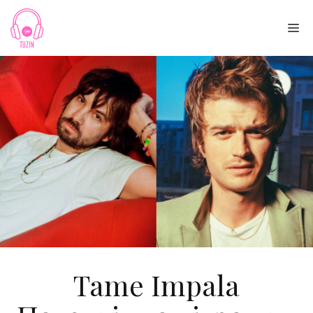
Skip
to
Me
content
Tame Impala