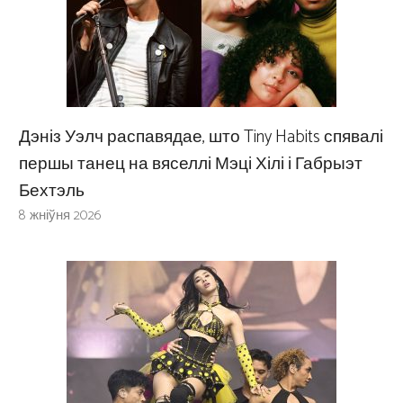
Дэніз Уэлч распавядае, што Tiny Habits спявалі
першы танец на вяселлі Мэці Хілі і Габрыэт
Бехтэль
8 жніўня 2026