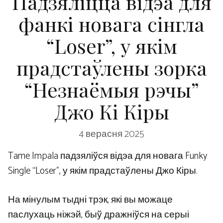
Падзяліцца відэа для
фанкі новага сінгла
“Loser”, у якім
прадстаўлены зорка
“Незнаёмыя рэчы”
Джо Кі Кіры
4 верасня 2025
Tame Impala падзяліўся відэа для новага Funky
Single “Loser”, у якім прадстаўлены Джо Кіры.
На мінулым тыдні трэк, які вы можаце
паслухаць ніжэй, быў дражніўся на серыі