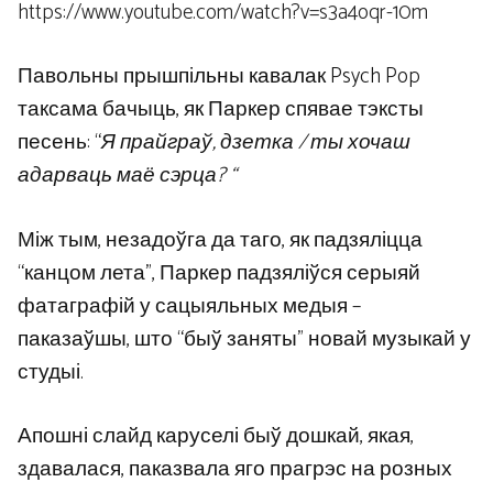
https://www.youtube.com/watch?v=s3a4oqr-10m
Павольны прышпільны кавалак Psych Pop
таксама бачыць, як Паркер спявае тэксты
песень: “
Я прайграў, дзетка / ты хочаш
адарваць маё сэрца? “
Між тым, незадоўга да таго, як падзяліцца
“канцом лета”, Паркер падзяліўся серыяй
фатаграфій у сацыяльных медыя –
паказаўшы, што “быў заняты” новай музыкай у
студыі.
Апошні слайд каруселі быў дошкай, якая,
здавалася, паказвала яго прагрэс на розных