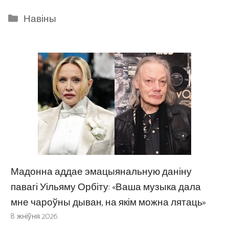
Categories
Навіны
Мадонна аддае эмацыянальную даніну
павагі Уільяму Орбіту: «Ваша музыка дала
мне чароўны дыван, на якім можна лятаць»
8 жніўня 2026