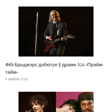
Фібі Брыджэрс дэбютуе ў драме A24 «Прайм-
тайм»
8 жніўня 2026