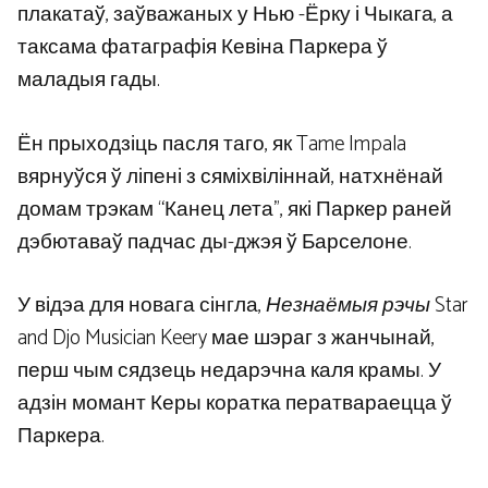
плакатаў, заўважаных у Нью -Ёрку і Чыкага, а
таксама фатаграфія Кевіна Паркера ў
маладыя гады.
Ён прыходзіць пасля таго, як Tame Impala
вярнуўся ў ліпені з сяміхвіліннай, натхнёнай
домам трэкам “Канец лета”, які Паркер раней
дэбютаваў падчас ды-джэя ў Барселоне.
У відэа для новага сінгла,
Незнаёмыя рэчы
Star
and Djo Musician Keery мае шэраг з жанчынай,
перш чым сядзець недарэчна каля крамы. У
адзін момант Керы коратка ператвараецца ў
Паркера.