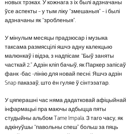
новых трэках. У кожнага з іх былі адзначаны
ўсе аспекты – у тым ліку “змешаныя” – і былі
адзначаны як “зробленыя”.
У мінулым месяцы прадзюсар і музыка
таксама размясцілі яшчэ адну калекцыю
малюнкаў і відэа, з надпісам: “Быў заняты
часткай 2.” Адзін кліп бачыў, як Паркер запісаў
фанк -бас -лінію для новай песні. Яшчэ адзін
Snap паказаў, што ён гуляе ў сінтэзатар.
У цяперашні час няма дадатковай афіцыйнай
інфармацыі пра маючы адбыцца пяты
студыйны альбом Tame Impala. З таго часу, як
адкінуўшы “павольны спеш” больш за пяць