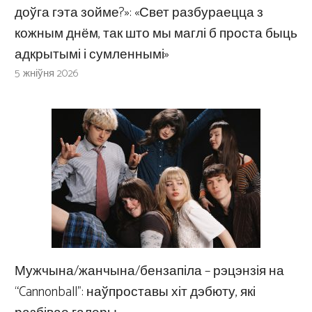
доўга гэта зойме?»: «Свет разбураецца з
кожным днём, так што мы маглі б проста быць
адкрытымі і сумленнымі»
5 жніўня 2026
Мужчына/жанчына/бензапіла – рэцэнзія на
“Cannonball”: наўпроставы хіт дэбюту, які