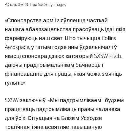
Аўтар: Эмі Э. Прайс/Getty Images
«Спонсарства арміі з’яўляецца часткай
нашага абавязацельства прасоўваць ідэі, якія
фарміруюць наш свет. Што тычыцца Collins
Aerospace, у гэтым годзе яны ўдзельнічалі ў
якасці спонсара дзвюх катэгорый SXSW Pitch,
даючы прадпрымальнікам бачнасць і
фінансаванне для працы, якая можа змяніць
гульню».
SXSW заключыў: «Мы падтрымліваем і будзем
працягваць падтрымліваць правы чалавека
для ўсіх. Сітуацыя на Блізкім Усходзе
трагічная, і яна асвятляе павышаную