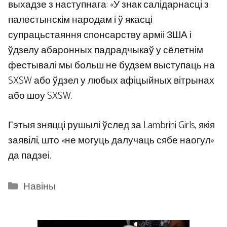
выхадзе з наступнага: «У знак салідарнасці з
палестынскім народам і ў якасці
супрацьстаяння спонсарству арміі ЗША і
ўдзелу абаронных падрадчыкаў у сёлетнім
фестывалі мы больш не будзем выступаць на
SXSW або ўдзел у любых афіцыйных вітрынах
або шоу SXSW.
Гэтыя зняцці рушылі ўслед за Lambrini Girls, якія
заявілі, што «не могуць далучаць сябе наогул»
да падзеі.
Categories
Навіны