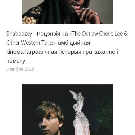
Shaboozey – Рэцэнзія на «The Outlaw Cherie Lee &
Other Western Tales»: амбіцыйная
кінематаграфічная гісторыя пра каханне і
помсту
5 жніўня 2026