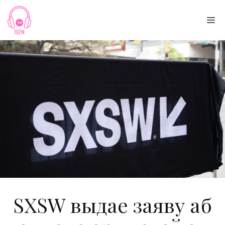
Skip
to
Me
content
SXSW выдае заяву аб