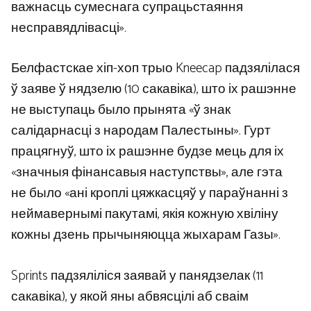
важнасць сумеснага супрацьстаяння
несправядлівасці».
Белфастскае хіп-хоп трыо Kneecap падзялілася
ў заяве ў нядзелю (10 сакавіка), што іх рашэнне
не выступаць было прынята «ў знак
салідарнасці з народам Палестыны». Гурт
працягнуў, што іх рашэнне будзе мець для іх
«значныя фінансавыя наступствы», але гэта
не было «ані кроплі цяжкасцяў у параўнанні з
неймавернымі пакутамі, якія кожную хвіліну
кожны дзень прычыняюцца жыхарам Газы».
Sprints падзяліліся заявай у панядзелак (11
сакавіка), у якой яны абвясцілі аб сваім