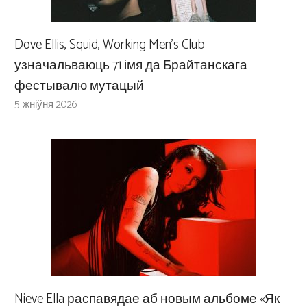
Dove Ellis, Squid, Working Men’s Club
узначальваюць 71 імя да Брайтанскага
фестывалю мутацый
5 жніўня 2026
Nieve Ella распавядае аб новым альбоме «Як