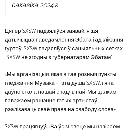
сакавіка 2024 г
Цяпер SXSW падзяліўся заявай, якая
датычыцца паведамлення Эбата і адклікання
гуртоў. SXSW падзяліўся ў сацыяльных сетках:
“SXSW не згодны з губернатарам Эбатам”.
«Мы арганізацыя, якая вітае розныя пункты
гледжання. Музыка – гэта душа SXSW, і яна
даўно стала нашай спадчынай. Мы цалкам
паважаем рашэнне гэтых артыстаў
рэалізаваць сваё права на свабоду слова».
SXSW працягнуў: «Ва ўсім свеце мы назіраем