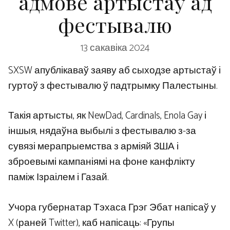
адмове артыстаў ад
фестывалю
13 сакавіка 2024
SXSW апублікаваў заяву аб сыходзе артыстаў і
гуртоў з фестывалю ў падтрымку Палестыны.
Такія артысты, як NewDad, Cardinals, Enola Gay і
іншыя, нядаўна выбылі з фестывалю з-за
сувязі мерапрыемства з арміяй ЗША і
зброевымі кампаніямі на фоне канфлікту
паміж Ізраілем і Газай.
Учора губернатар Тэхаса Грэг Эбат напісаў у
X (раней Twitter), каб напісаць: «Групы