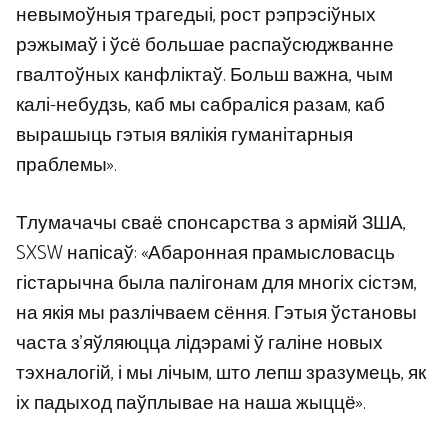
невымоўныя трагедыі, рост рэпрэсіўных
рэжымаў і ўсё большае распаўсюджванне
гвалтоўных канфліктаў. Больш важна, чым
калі-небудзь, каб мы сабраліся разам, каб
вырашыць гэтыя вялікія гуманітарныя
праблемы».
Тлумачачы сваё спонсарства з арміяй ЗША,
SXSW напісаў: «Абаронная прамысловасць
гістарычна была палігонам для многіх сістэм,
на якія мы разлічваем сёння. Гэтыя ўстановы
часта з’яўляюцца лідэрамі ў галіне новых
тэхналогій, і мы лічым, што лепш зразумець, як
іх падыход паўплывае на наша жыццё».