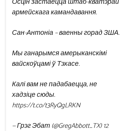
Осцін застаецца штаб-кватэрай
армейскага камандавання.
Сан-Антоніа – ваенны горад ЗША.
Мы ганарымся амерыканскімі
вайскоўцамі ў Тэхасе.
Калі вам не падабаецца, не
хадзіце сюды.
https://t.co/t3RyQgLRKN
— Грэг Эбат (@GregAbbott_TX)
12