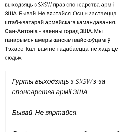
выходзяць з SXSW праз спонсарства арміі
ЗША. Бывай. Не вяртайся. Осцін застаецца
штаб-кватэрай армейскага камандавання.
Сан-Антоніа – ваенны горад ЗША. Мы
ганарымся амерыканскімі вайскоўцамі ў
Тэхасе. Калі вам не падабаецца, не хадзіце
сюды».
Гурты выходзяць з SXSW з-за
спонсарства арміі ЗША.
Бывай. Не вяртайся.