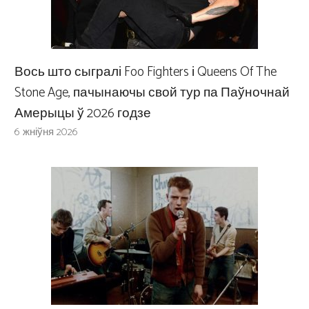
Вось што сыгралі Foo Fighters і Queens Of The
Stone Age, пачынаючы свой тур па Паўночнай
Амерыцы ў 2026 годзе
6 жніўня 2026