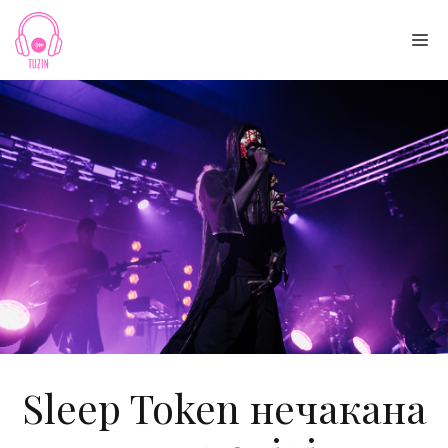
Skip
to
Me
content
Sleep Token нечакана