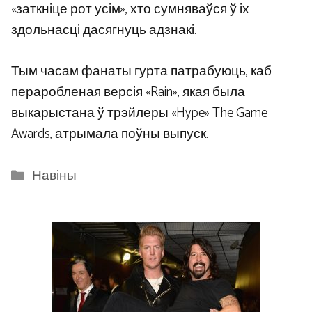
«заткніце рот усім», хто сумняваўся ў іх
здольнасці дасягнуць адзнакі.
Тым часам фанаты гурта патрабуюць, каб
пераробленая версія «Rain», якая была
выкарыстана ў трэйлеры «Hype» The Game
Awards, атрымала поўны выпуск.
Categories
Навіны