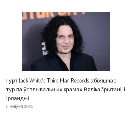
Гурт Jack White’s Third Man Records абвяшчае
тур па ўсплывальных крамах Вялікабрытаніі і
Ірландыі
6 жніўня 2026