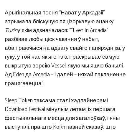
Арыгінальная песня “Нават у Аркадзіі”
атрымала бліскучую пяцізоркавую ацэнку
Tuzin
у якім адзначалася: “”Even In Arcadia”
разбівае любы ціск чакання ў нябыт,
абапіраючыся на адвагу свайго папярэдніка, у
гуку, у той час як яго тэкст раскрывае самую
выкрытую версію Vessel, якую мы яшчэ бачылі.
Ад Eden да Arcadia – і далей – няхай пакланенне
працягваецца”.
Sleep Token таксама сталі хэдлайнерамі
Download Festival мінулым летам, іх першага
фестывальнага месца для загалоўкаў, і яны
выступілі, пра што KoRn пазней сказаў, што