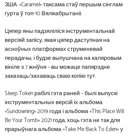
ЗША. «Caramel» таксама стаў першым сінглам
гурта ў топ-10 Вялікабрытаніі.
Цяпер яны падзяліліся інструментальнай
версіяй запісу, якая цяпер даступная на
асноўных платформах струменевай
перадачы, і будзе выпушчана на каляровым
вініле з 7 жніўня – вы можаце папярэдне
заказаць/захаваць сваю копію тут.
Sleep Token рабілі гэта раней – былі выпускі
інструментальных версій іх альбома
«Sundowning» 2019 года і альбома «This Place Will
Be Your Tomb» 2021 года, хоць гэта не так для
прарыўнага альбома «Take Me Back To Eden» у