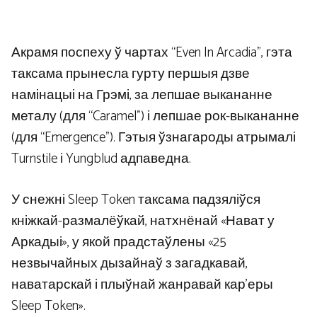
Акрамя поспеху ў чартах “Even In Arcadia”, гэта
таксама прынесла гурту першыя дзве
намінацыі на Грэмі, за лепшае выкананне
металу (для “Caramel”) і лепшае рок-выкананне
(для “Emergence”). Гэтыя ўзнагароды атрымалі
Turnstile і Yungblud адпаведна.
У снежні Sleep Token таксама падзяліўся
кніжкай-размалёўкай, натхнёнай «Нават у
Аркадыі», у якой прадстаўлены «25
незвычайных дызайнаў з загадкавай,
наватарскай і плыўнай жанравай кар’еры
Sleep Token».