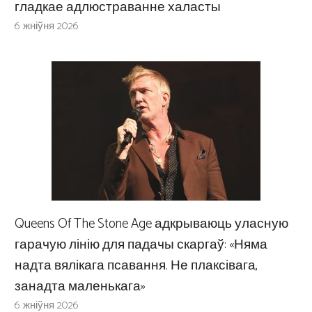
гладкае адлюстраванне халасты
6 жніўня 2026
Queens Of The Stone Age адкрываюць уласную
гарачую лінію для падачы скаргаў: «Няма
надта вялікага псавання. Не плаксівага,
занадта маленькага»
6 жніўня 2026