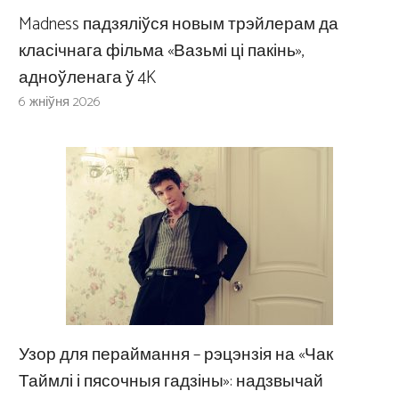
Madness падзяліўся новым трэйлерам да
класічнага фільма «Вазьмі ці пакінь»,
адноўленага ў 4K
6 жніўня 2026
Узор для пераймання – рэцэнзія на «Чак
Таймлі і пясочныя гадзіны»: надзвычай