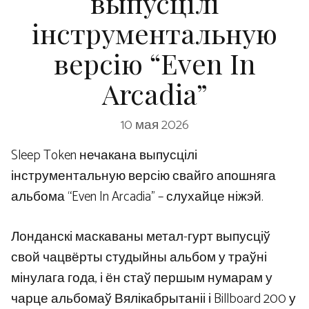
выпусцілі
інструментальную
версію “Even In
Arcadia”
10 мая 2026
Sleep Token нечакана выпусцілі
інструментальную версію свайго апошняга
альбома “Even In Arcadia” – слухайце ніжэй.
Лонданскі маскаваны метал-гурт выпусціў
свой чацвёрты студыйны альбом у траўні
мінулага года, і ён стаў першым нумарам у
чарце альбомаў Вялікабрытаніі і Billboard 200 у