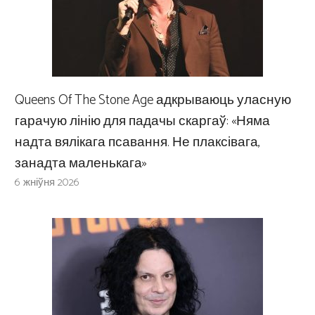
Queens Of The Stone Age адкрываюць уласную
гарачую лінію для падачы скаргаў: «Няма
надта вялікага псавання. Не плаксівага,
занадта маленькага»
6 жніўня 2026