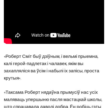
«Роберт Сміт быў дзіўным, і вельмі прыемна,
калі герой-падлетак і чалавек, якім вы
захапляліся ва ўсім і набылі іх запісы, проста
крутыя».
«Таксама Роберт нядаўна прымусіў нас усіх
маляваць упершыню пасля мастацкай школы,
што спрацавала даволі добра. Ён робіць гэты