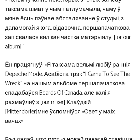
таксама шмат у чым патлумачыла, чаму ў
мяне ёсць пэўнае абсталяванне ў студыі, з
дапамогай якога, відавочна, першапачаткова
запісвалася вялікая частка матэрыялу. [for our
album].”
Ён працягнуў: «Я таксама вельмі любіў раннія
Depeche Mode. Асабіста трэк “I Came To See The
Wreck” на нашым альбоме першапачаткова
спадабаўся Boards Of Canada, але калі я
размаўляў з [our mixer] Клаўдзій
[Mittendorfer]мне ўспомніўся «Свет у маіх
вачах».
Бэл дадаў, што гурт «з новай павагай ставіцца