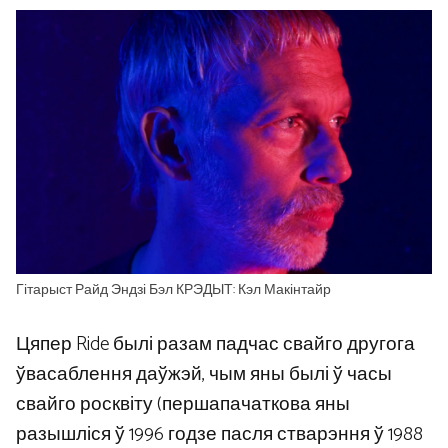
Гітарыст Райд Эндзі Бэл КРЭДЫТ: Кэл Макінтайр
Цяпер Ride былі разам падчас свайго другога
ўвасаблення даўжэй, чым яны былі ў часы
свайго росквіту (першапачаткова яны
разышліся ў 1996 годзе пасля стварэння ў 1988