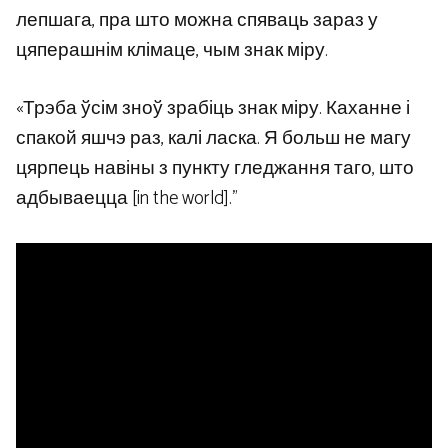
лепшага, пра што можна спяваць зараз у
цяперашнім клімаце, чым знак міру.
«Трэба ўсім зноў зрабіць знак міру. Каханне і
спакой яшчэ раз, калі ласка. Я больш не магу
цярпець навіны з пункту гледжання таго, што
адбываецца [in the world].”