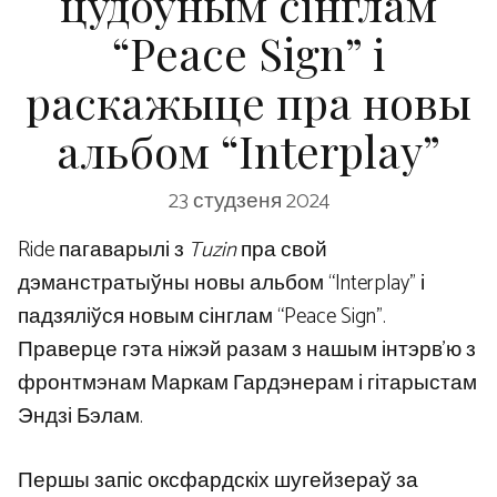
цудоўным сінглам
“Peace Sign” і
раскажыце пра новы
альбом “Interplay”
23 студзеня 2024
Ride пагаварылі з
Tuzin
пра свой
дэманстратыўны новы альбом “Interplay” і
падзяліўся новым сінглам “Peace Sign”.
Праверце гэта ніжэй разам з нашым інтэрв’ю з
фронтмэнам Маркам Гардэнерам і гітарыстам
Эндзі Бэлам.
Першы запіс оксфардскіх шугейзераў за