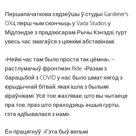
Першапачаткова сядзеўшы ў студыі Gardener’s
OX4, перш чым скончыць у Vada Studios у
Мідлэндзе з прадзюсарам Рычы Кэнэдзі, гурт
увесь час змагаўся з цяжкімі абставінамі.
«Нейкі час там было проста так цёмна», —
растлумачыў фронтмэн Ride. «Разам з
барацьбой з COVID у нас было шмат нягод з
юрыдычнай бітвай, якая ішла з былымі
кіраўнікамі. Усё тое жахлівае, што вы чытаеце
пра тое, праз што праходзяць іншыя гурты,
гэта адбывалася з намі».
Ён працягнуў: «Гэта быў вельмі