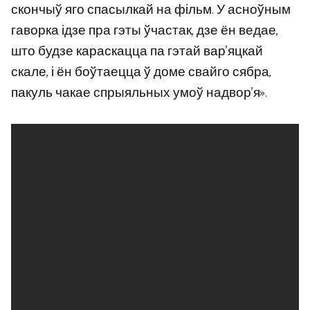
скончыў яго спасылкай на фільм. У асноўным
гаворка ідзе пра гэты ўчастак, дзе ён ведае,
што будзе караскацца па гэтай вар’яцкай
скале, і ён боўтаецца ў доме свайго сябра,
пакуль чакае спрыяльных умоў надвор’я».