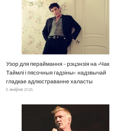
Узор для пераймання – рэцэнзія на «Чак
Таймлі і пясочныя гадзіны»: надзвычай
гладкае адлюстраванне халасты
6 жніўня 2026