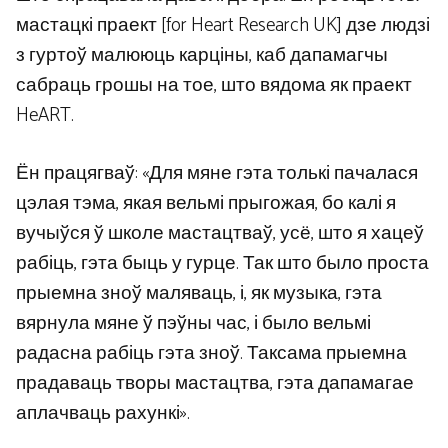
мастацкі праект [for Heart Research UK] дзе людзі
з гуртоў малююць карціны, каб дапамагчы
сабраць грошы на тое, што вядома як праект
HeART.
Ён працягваў: «Для мяне гэта толькі пачалася
цэлая тэма, якая вельмі прыгожая, бо калі я
вучыўся ў школе мастацтваў, усё, што я хацеў
рабіць, гэта быць у гурце. Так што было проста
прыемна зноў маляваць, і, як музыка, гэта
вярнула мяне ў пэўны час, і было вельмі
радасна рабіць гэта зноў. Таксама прыемна
прадаваць творы мастацтва, гэта дапамагае
аплачваць рахункі».