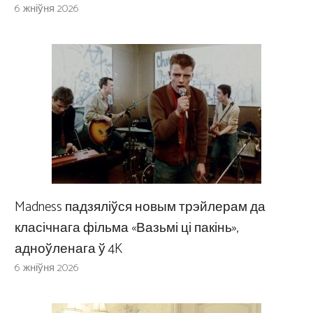
6 жніўня 2026
Madness падзяліўся новым трэйлерам да
класічнага фільма «Вазьмі ці пакінь»,
адноўленага ў 4K
6 жніўня 2026