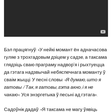
Бэл працягнуў: «У нейкі момант ён адначасова
гуляе з трохгадовым дзіцем у садзе, а таксама
глядзіць сваю праграму надвор’я і рыхтуецца
да гэтага надзвычай небяспечнага моманту ў
сваім жыцці. У песні словы:
«Я думаю, што я
гатовы / Так, я гатовы, гэта акно, і я не
чакаю»
. Уся энэргетыка ў песьні ад гэтага».
Садоўнік дадаў: «Я таксама не магу ўявіць