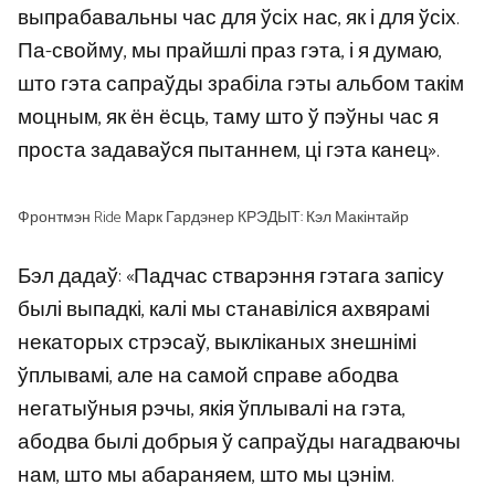
выпрабавальны час для ўсіх нас, як і для ўсіх.
Па-свойму, мы прайшлі праз гэта, і я думаю,
што гэта сапраўды зрабіла гэты альбом такім
моцным, як ён ёсць, таму што ў пэўны час я
проста задаваўся пытаннем, ці гэта канец».
Фронтмэн Ride Марк Гардэнер КРЭДЫТ: Кэл Макінтайр
Бэл дадаў: «Падчас стварэння гэтага запісу
былі выпадкі, калі мы станавіліся ахвярамі
некаторых стрэсаў, выкліканых знешнімі
ўплывамі, але на самой справе абодва
негатыўныя рэчы, якія ўплывалі на гэта,
абодва былі добрыя ў сапраўды нагадваючы
нам, што мы абараняем, што мы цэнім.