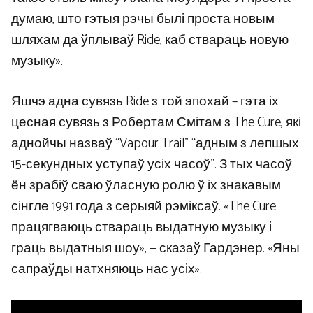
думаю, што гэтыя рэчы былі проста новым
шляхам да ўплываў Ride, каб ствараць новую
музыку».
Яшчэ адна сувязь Ride з той эпохай – гэта іх
цесная сувязь з Робертам Смітам з The Cure, які
аднойчы назваў “Vapour Trail” “адным з лепшых
15-секундных уступаў усіх часоў”. З тых часоў
ён зрабіў сваю ўласную ролю ў іх знакавым
сінгле 1991 года з серыяй рэміксаў. «The Cure
працягваюць ствараць выдатную музыку і
граць выдатныя шоу», — сказаў Гардэнер. «Яны
сапраўды натхняюць нас усіх».