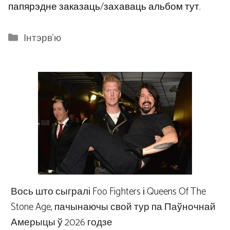
папярэдне заказаць/захаваць альбом тут.
Categories
Інтэрв'ю
Вось што сыгралі Foo Fighters і Queens Of The
Stone Age, пачынаючы свой тур па Паўночнай
Амерыцы ў 2026 годзе