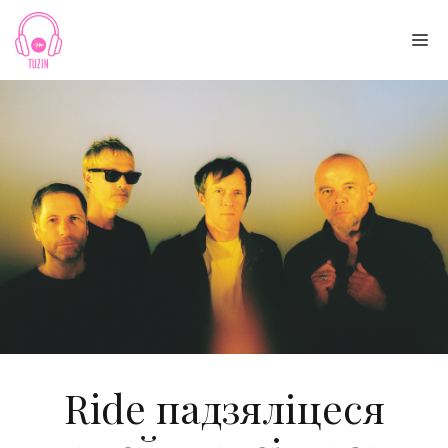
Skip
to
Me
content
Ride падзяліцеся