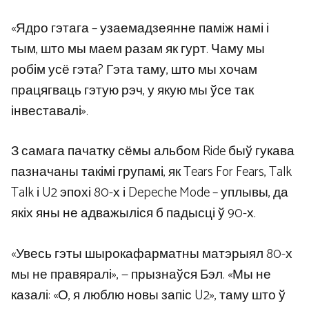
«Ядро гэтага – узаемадзеянне паміж намі і
тым, што мы маем разам як гурт. Чаму мы
робім усё гэта? Гэта таму, што мы хочам
працягваць гэтую рэч, у якую мы ўсе так
інвеставалі».
З самага пачатку сёмы альбом Ride быў гукава
пазначаны такімі групамі, як Tears For Fears, Talk
Talk і U2 эпохі 80-х і Depeche Mode – уплывы, да
якіх яны не адважыліся б падысці ў 90-х.
«Увесь гэты шырокафарматны матэрыял 80-х
мы не правяралі», — прызнаўся Бэл. «Мы не
казалі: «О, я люблю новы запіс U2», таму што ў