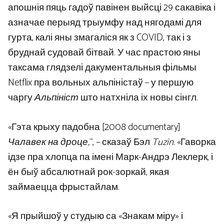
апошнія пяць гадоў павінен выйсці 29 сакавіка і
азначае перыяд трыумфу над нягодамі для
гурта, калі яны змагаліся як з COVID, так і з
бруднай судовай бітвай. У час прастою яны
таксама глядзелі дакументальныя фільмы
Netflix пра вольных альпіністаў – у першую
чаргу
Альпініст
што натхніла іх новы сінгл.
«Гэта крыху падобна [2008 documentary]
Чалавек на дроце,
“, – сказаў Бэл
Tuzin
. «Гаворка
ідзе пра хлопца па імені Марк-Андрэ Леклерк, і
ён быў абсалютнай рок-зоркай, якая
займаецца фрыстайлам.
«Я прыйшоў у студыю са «Знакам міру» і