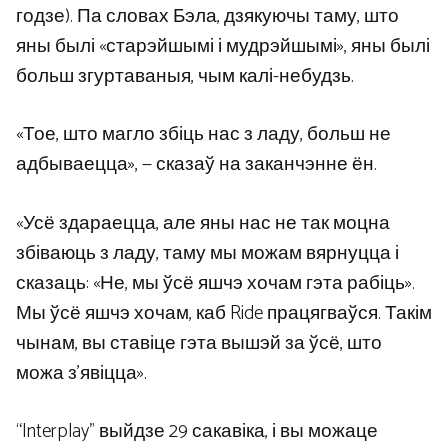
годзе). Па словах Бэла, дзякуючы таму, што
яны былі «старэйшымі і мудрэйшымі», яны былі
больш згуртаваныя, чым калі-небудзь.
«Тое, што магло збіць нас з ладу, больш не
адбываецца», — сказаў на заканчэнне ён.
«Усё здараецца, але яны нас не так моцна
збіваюць з ладу, таму мы можам вярнуцца і
сказаць: «Не, мы ўсё яшчэ хочам гэта рабіць».
Мы ўсё яшчэ хочам, каб Ride працягваўся. Такім
чынам, вы ставіце гэта вышэй за ўсё, што
можа з’явіцца».
“Interplay” выйдзе 29 сакавіка, і вы можаце