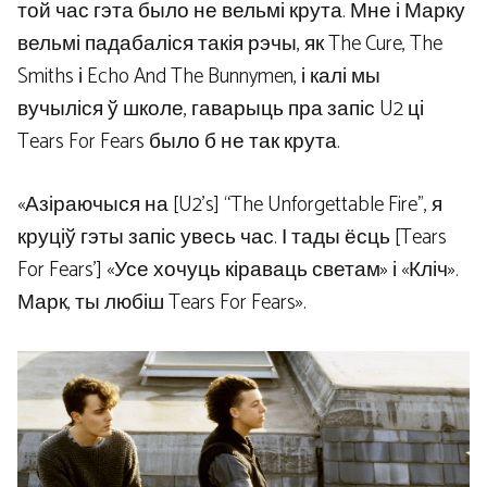
той час гэта было не вельмі крута. Мне і Марку
вельмі падабаліся такія рэчы, як The Cure, The
Smiths і Echo And The Bunnymen, і калі мы
вучыліся ў школе, гаварыць пра запіс U2 ці
Tears For Fears было б не так крута.
«Азіраючыся на [U2’s] “The Unforgettable Fire”, я
круціў гэты запіс увесь час. І тады ёсць [Tears
For Fears’] «Усе хочуць кіраваць светам» і «Кліч».
Марк, ты любіш Tears For Fears».