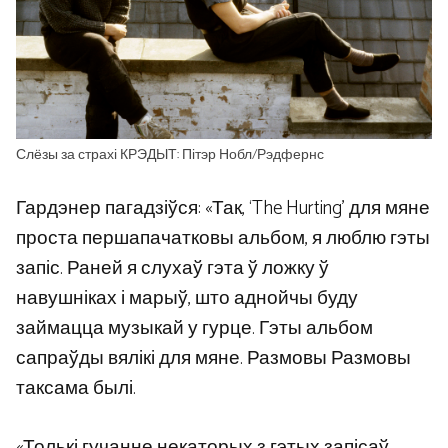
Слёзы за страхі КРЭДЫТ: Пітэр Нобл/Рэдфернс
Гардэнер пагадзіўся: «Так, ‘The Hurting’ для мяне
проста першапачатковы альбом, я люблю гэты
запіс. Раней я слухаў гэта ў ложку ў
навушніках і марыў, што аднойчы буду
займацца музыкай у гурце. Гэты альбом
сапраўды вялікі для мяне. Размовы Размовы
таксама былі.
«Толькі гучанне некаторых з гэтых запісаў