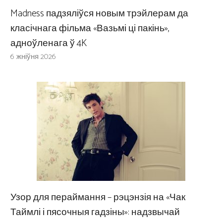
Madness падзяліўся новым трэйлерам да
класічнага фільма «Вазьмі ці пакінь»,
адноўленага ў 4K
6 жніўня 2026
Узор для пераймання – рэцэнзія на «Чак
Таймлі і пясочныя гадзіны»: надзвычай