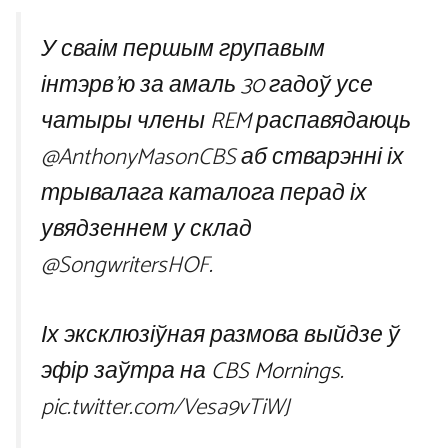
У сваім першым групавым
інтэрв'ю за амаль 30 гадоў усе
чатыры члены REM распавядаюць
@AnthonyMasonCBS
аб стварэнні іх
трывалага каталога перад іх
увядзеннем у склад
@SongwritersHOF
.
Іх эксклюзіўная размова выйдзе ў
эфір заўтра на CBS Mornings.
pic.twitter.com/Vesa9vTiWJ