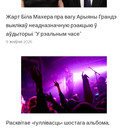
Жарт Біла Махера пра вагу Арыяны Грандэ
выклікаў неадназначную рэакцыю ў
аўдыторыі “У рэальным часе”
9 жніўня 2026
Расквітае «гуллівасць» шостага альбома,