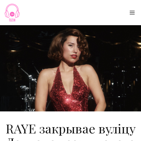
Skip
to
Me
content
RAYE закрывае вуліцу