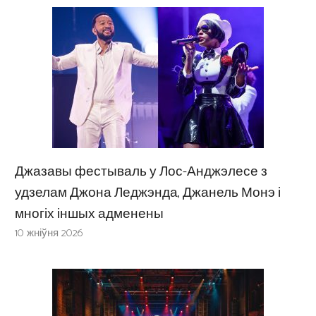
Джазавы фестываль у Лос-Анджэлесе з
удзелам Джона Леджэнда, Джанель Монэ і
многіх іншых адменены
10 жніўня 2026