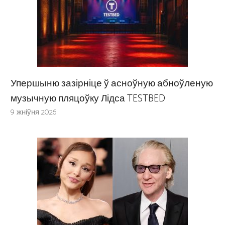
Упершыню зазірніце ў асноўную абноўленую
музычную пляцоўку Лідса TESTBED
9 жніўня 2026