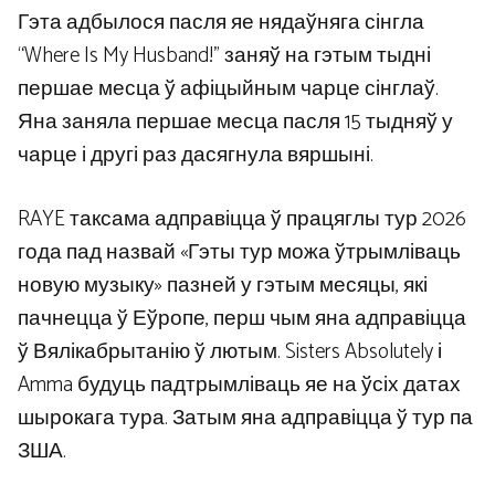
Гэта адбылося пасля яе нядаўняга сінгла
“Where Is My Husband!” заняў на гэтым тыдні
першае месца ў афіцыйным чарце сінглаў.
Яна заняла першае месца пасля 15 тыдняў у
чарце і другі раз дасягнула вяршыні.
RAYE таксама адправіцца ў працяглы тур 2026
года пад назвай «Гэты тур можа ўтрымліваць
новую музыку» пазней у гэтым месяцы, які
пачнецца ў Еўропе, перш чым яна адправіцца
ў Вялікабрытанію ў лютым. Sisters Absolutely і
Amma будуць падтрымліваць яе на ўсіх датах
шырокага тура. Затым яна адправіцца ў тур па
ЗША.