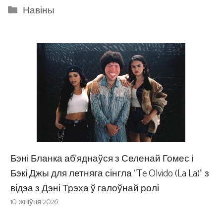
Categories
Навіны
Бэні Бланка аб’яднаўся з Селенай Гомес і
Бэкі Джы для летняга сінгла “Te Olvido (La La)” з
відэа з Дэні Трэха ў галоўнай ролі
10 жніўня 2026