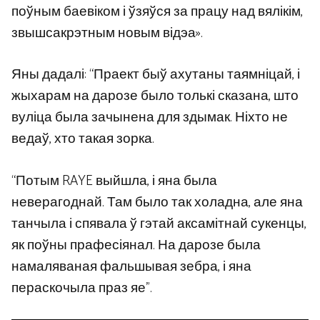
поўным баевіком і ўзяўся за працу над вялікім,
звышсакрэтным новым відэа».
Яны дадалі: “Праект быў ахутаны таямніцай, і
жыхарам на дарозе было толькі сказана, што
вуліца была зачынена для здымак. Ніхто не
ведаў, хто такая зорка.
“Потым RAYE выйшла, і яна была
неверагоднай. Там было так холадна, але яна
танчыла і спявала ў гэтай аксамітнай сукенцы,
як поўны прафесіянал. На дарозе была
намаляваная фальшывая зебра, і яна
пераскочыла праз яе”.