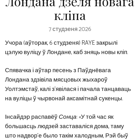
Лондана дзеля новага
кліпа
7 студзеня 2026
Учора (аўторак, 6 студзеня) RAYE закрылі
цэлую вуліцу ў Лондане, каб зняць новы кліп.
Спявачка і аўтар песень з Паўднёвага
Лондана здзівіла мясцовых жыхароў
Уолтэмстаў, калі з’явілася і пачала танцаваць
на вуліцы ў чырвонай аксамітнай сукенцы.
Інсайдэр распавёў
Сонца
: «У той час як
большасць людзей заставаліся дома, таму
што надвор’е было такім халодным, Рэй быў