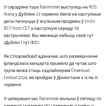
У сярэдзіне тура Rammstein выступіць на RDS
Arena у Дубліне 23 чэрвеня. Квіткі на наступныя
даты пачнуцца ў агульным продажы ў 10:00
BST/11:00 CET у наступную сераду (18
кастрычніка). Вы зможаце набыць свой тут
(Дублін) і тут (ЕС).
Як
Стэрэаборд
адзначае, што размяшчэнне
ірландскага канцэрта прывяло да чутак, што
група можа стаць хэдлайнерам Download
Festival 2024, які пройдзе ў Донінгтане з 14 па 16
чэрвеня.
У цяперашні час Rammstein вольны ў пятніцу (14
чэрвеня) і нядзелю (16) і павінен выступіць у