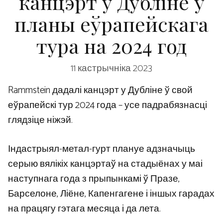
канцэрт у Дубліне ў
планы еўрапейскага
тура на 2024 год
11 кастрычніка 2023
Rammstein дадалі канцэрт у Дубліне ў свой
еўрапейскі тур 2024 года – усе падрабязнасці
глядзіце ніжэй.
Індастрыял-метал-гурт плануе адзначыць
серыю вялікіх канцэртаў на стадыёнах у маі
наступнага года з прыпынкамі ў Празе,
Барселоне, Ліёне, Капенгагене і іншых гарадах
на працягу гэтага месяца і да лета.