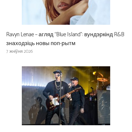
Ravyn Lenae – агляд “Blue Island”: вундэркінд R&B
знаходзіць новы поп-рытм
7 жніўня 2026