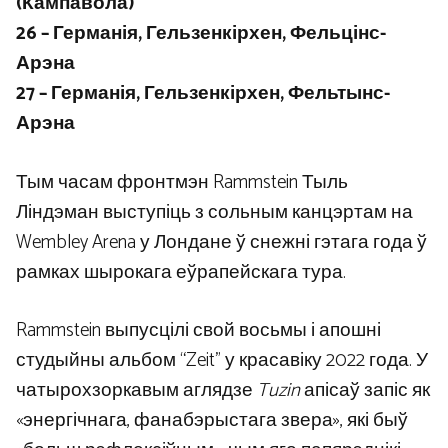
(Кампавола)
26 – Германія, Гельзенкірхен, Фельцінс-
Арэна
27 – Германія, Гельзенкірхен, Фельтынс-
Арэна
Тым часам фронтмэн Rammstein Тыль
Ліндэман выступіць з сольным канцэртам на
Wembley Arena у Лондане ў снежні гэтага года ў
рамках шырокага еўрапейскага тура.
Rammstein выпусцілі свой восьмы і апошні
студыйны альбом “Zeit” у красавіку 2022 года. У
чатырохзоркавым аглядзе
Tuzin
апісаў запіс як
«энергічнага, фанабэрыстага звера», які быў