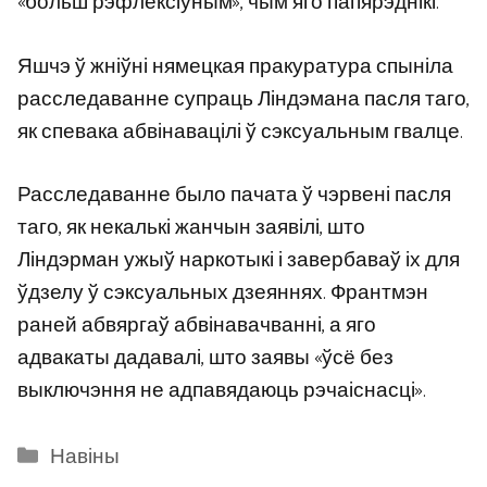
«больш рэфлексіўным», чым яго папярэднікі.
Яшчэ ў жніўні нямецкая пракуратура спыніла
расследаванне супраць Ліндэмана пасля таго,
як спевака абвінавацілі ў сэксуальным гвалце.
Расследаванне было пачата ў чэрвені пасля
таго, як некалькі жанчын заявілі, што
Ліндэрман ужыў наркотыкі і завербаваў іх для
ўдзелу ў сэксуальных дзеяннях. Франтмэн
раней абвяргаў абвінавачванні, а яго
адвакаты дадавалі, што заявы «ўсё без
выключэння не адпавядаюць рэчаіснасці».
Categories
Навіны