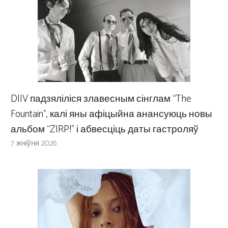
DIIV падзяліліся злавесным сінглам “The
Fountain”, калі яны афіцыйна анансуюць новы
альбом “ZIRP!” і абвесціць даты гастроляў
7 жніўня 2026