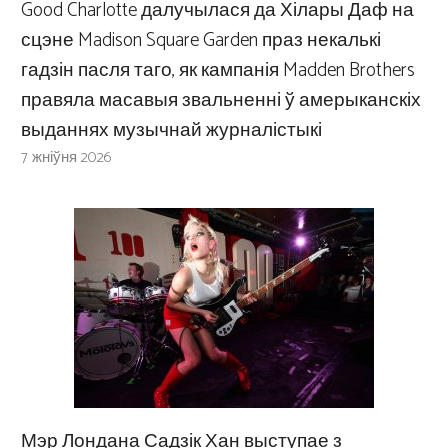
Good Charlotte далучылася да Хілары Даф на
сцэне Madison Square Garden праз некалькі
гадзін пасля таго, як кампанія Madden Brothers
правяла масавыя звальненні ў амерыканскіх
выданнях музычнай журналістыкі
7 жніўня 2026
Мэр Лондана Садзік Хан выступае з