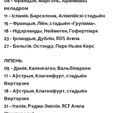
08 – Францыя, Марсэль, Аранжавы
веладром
11 – Іспанія, Барселона, Алімпійскі стадыён
15 — Францыя, Ліён, стадыён «Групама».
18 – Нідэрланды, Неймеген, Гофертпарк
23 – Ірландыя, Дублін, RDS Arena
27 – Бельгія, Остэндэ, Парк Ньіве Керс
ЛІПЕНЬ
05 – Данія, Капенгаген, Вальбіпаркен
17 – Аўстрыя, Клагенфурт, стадыён
Вертэрзее
18 – Аўстрыя, Клагенфурт, стадыён
Вертэрзее
21 – Італія, Рэджа-Эмілія, RCF Arena