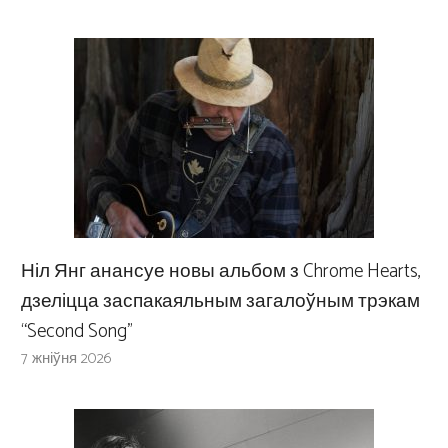
Ніл Янг анансуе новы альбом з Chrome Hearts,
дзеліцца заспакаяльным загалоўным трэкам
“Second Song”
7 жніўня 2026