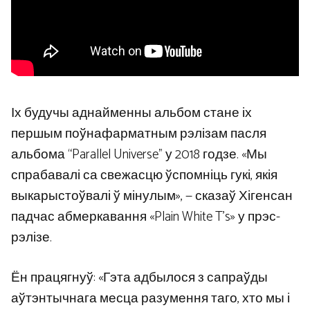
Іх будучы аднайменны альбом стане іх
першым поўнафарматным рэлізам пасля
альбома “Parallel Universe” у 2018 годзе. «Мы
спрабавалі са свежасцю ўспомніць гукі, якія
выкарыстоўвалі ў мінулым», — сказаў Хігенсан
падчас абмеркавання «Plain White T’s» у прэс-
рэлізе.
Ён працягнуў: «Гэта адбылося з сапраўды
аўтэнтычнага месца разумення таго, хто мы і