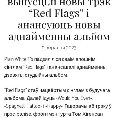
выпусцілі новы трэк
“Red Flags” і
анансуюць новы
аднайменны альбом
11 верасня 2023
Plain White T’s падзяліліся сваім апошнім
сінглам “Red Flags” і анансавалі аднайменны
дзевяты студыйны альбом.
“Red Flags” стаў чацвёртым сінглам з будучага
альбома. Далей ідуць «Would You Even»,
«Spaghetti Tattoo» і «Happy». Гаворачы аб трэку ў
прэс-рэлізе, фронтмэн гурта Том Хігенсан