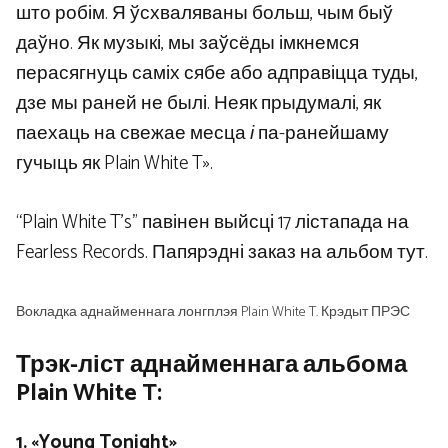
што робім. Я ўсхваляваны больш, чым быў
даўно. Як музыкі, мы заўсёды імкнемся
перасягнуць саміх сябе або адправіцца туды,
дзе мы раней не былі. Неяк прыдумалі, як
паехаць на свежае месца
і
па-ранейшаму
гучыць як Plain White T».
“Plain White T’s” павінен выйсці 17 лістапада на
Fearless Records. Папярэдні заказ на альбом тут.
Вокладка аднайменнага лонгплэя Plain White T. Крэдыт ПРЭС
Трэк-ліст аднайменнага альбома
Plain White T:
1. «Young Tonight»