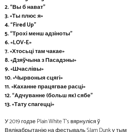
2. “Вы б нават”
3. «Ты плюс я»
4. “Fired Up”
5. “Трохі менш адзіноты”
6. «LOV-E»
7. «Хтосьці там чакае»
8. «Дзяўчына з Пасадэны»
9. «Шчаслівы»
10. «Чырвоныя сцягі»
11. «Каханне працягвае расці»
12. “Адчуванне (больш як) сябе”
13. «Тату спагецці»
У 2019 годзе Plain White T’s вярнуліся ў
Вялікабрытанію на фестываль Slam Dunk у тым