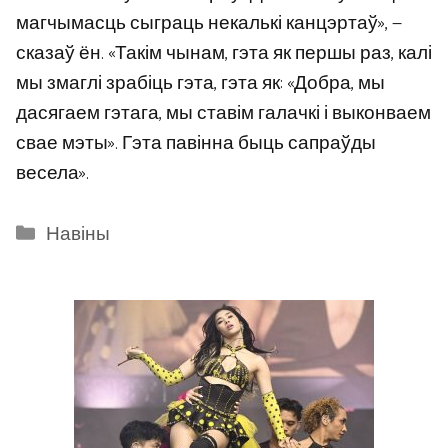
магчымасць сыграць некалькі канцэртаў», —
сказаў ён. «Такім чынам, гэта як першы раз, калі
мы змаглі зрабіць гэта, гэта як: «Добра, мы
дасягаем гэтага, мы ставім галачкі і выконваем
свае мэты». Гэта павінна быць сапраўды
весела».
Categories
Навіны