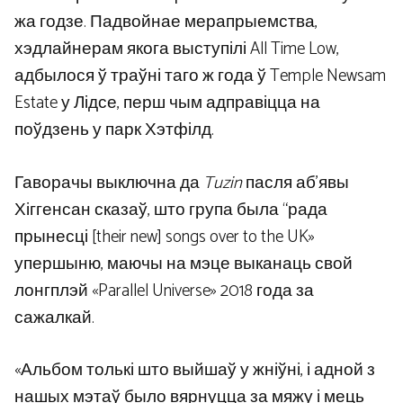
жа годзе. Падвойнае мерапрыемства,
хэдлайнерам якога выступілі All Time Low,
адбылося ў траўні таго ж года ў Temple Newsam
Estate у Лідсе, перш чым адправіцца на
поўдзень у парк Хэтфілд.
Гаворачы выключна да
Tuzin
пасля аб’явы
Хіггенсан сказаў, што група была “рада
прынесці [their new] songs over to the UK»
упершыню, маючы на ​​мэце выканаць свой
лонгплэй «Parallel Universe» 2018 года за
сажалкай.
«Альбом толькі што выйшаў у жніўні, і адной з
нашых мэтаў было вярнуцца за мяжу і мець