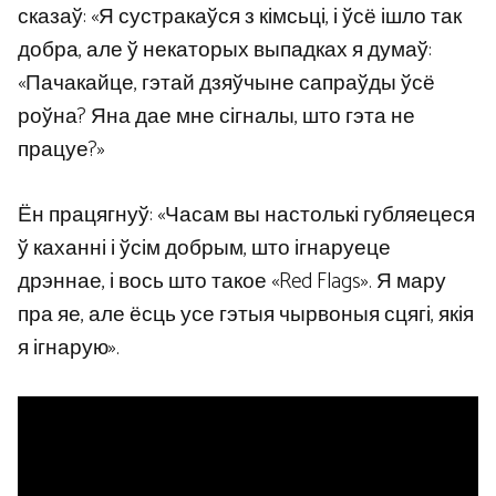
сказаў: «Я сустракаўся з кімсьці, і ўсё ішло так
добра, але ў некаторых выпадках я думаў:
«Пачакайце, гэтай дзяўчыне сапраўды ўсё
роўна? Яна дае мне сігналы, што гэта не
працуе?»
Ён працягнуў: «Часам вы настолькі губляецеся
ў каханні і ўсім добрым, што ігнаруеце
дрэннае, і вось што такое «Red Flags». Я мару
пра яе, але ёсць усе гэтыя чырвоныя сцягі, якія
я ігнарую».