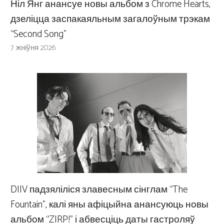
Ніл Янг анансуе новы альбом з Chrome Hearts,
дзеліцца заспакаяльным загалоўным трэкам
“Second Song”
7 жніўня 2026
DIIV падзяліліся злавесным сінглам “The
Fountain”, калі яны афіцыйна анансуюць новы
альбом “ZIRP!” і абвесціць даты гастроляў