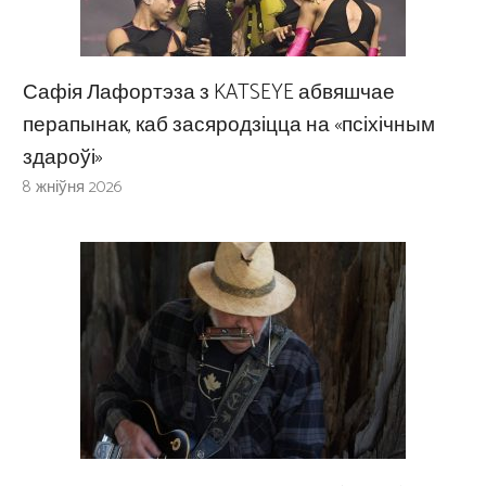
Сафія Лафортэза з KATSEYE абвяшчае
перапынак, каб засяродзіцца на «псіхічным
здароўі»
8 жніўня 2026