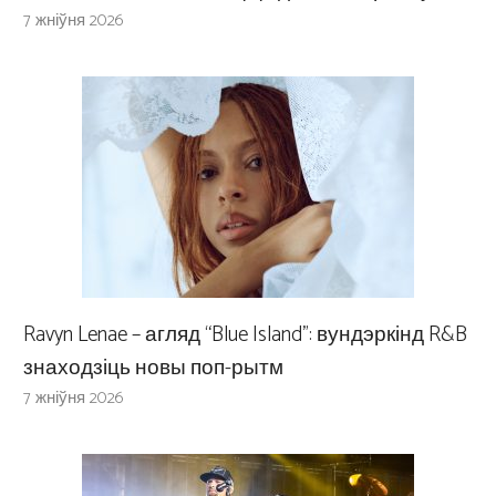
7 жніўня 2026
Ravyn Lenae – агляд “Blue Island”: вундэркінд R&B
знаходзіць новы поп-рытм
7 жніўня 2026