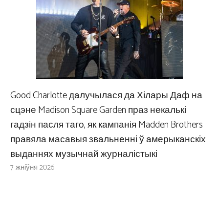
Good Charlotte далучылася да Хілары Даф на
сцэне Madison Square Garden праз некалькі
гадзін пасля таго, як кампанія Madden Brothers
правяла масавыя звальненні ў амерыканскіх
выданнях музычнай журналістыкі
7 жніўня 2026