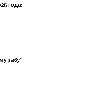
25 года:
м у рыбу”