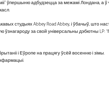
міі” ўпершыню адбудзецца за межамі Лондана, а ў
касл.
авых студыях Abbey Road Abbey, і ўбачыў, што нас
ю ўзнагароду за свой універсальны дэбютны LP: “
брытаніі і Еўропе на працягу ўсёй восенню і зімы.
інфармацыі.