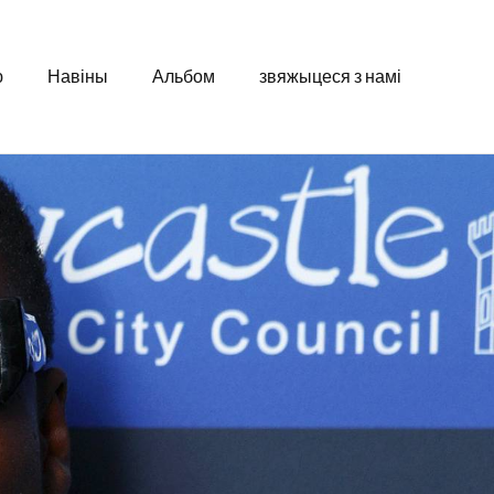
ю
Навіны
Альбом
звяжыцеся з намі