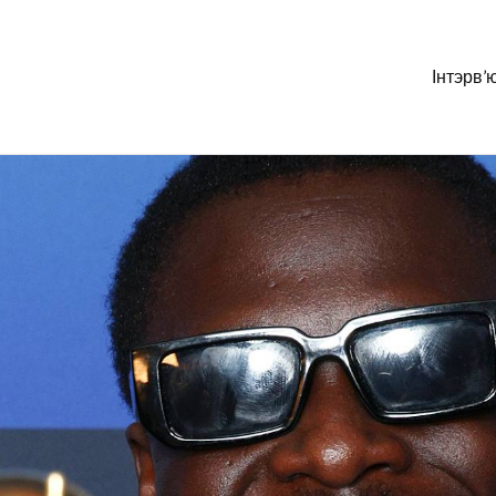
Інтэрв’