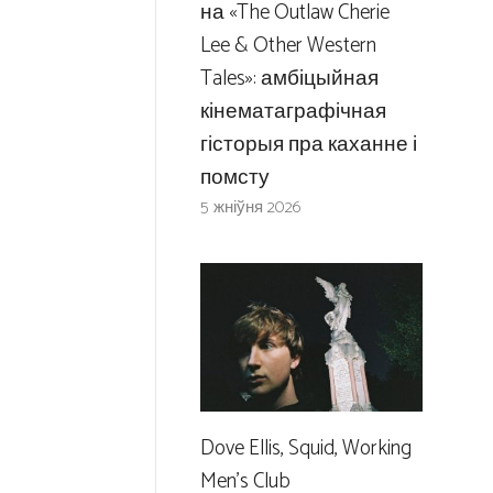
на «The Outlaw Cherie
Lee & Other Western
Tales»: амбіцыйная
кінематаграфічная
гісторыя пра каханне і
помсту
5 жніўня 2026
Dove Ellis, Squid, Working
Men’s Club