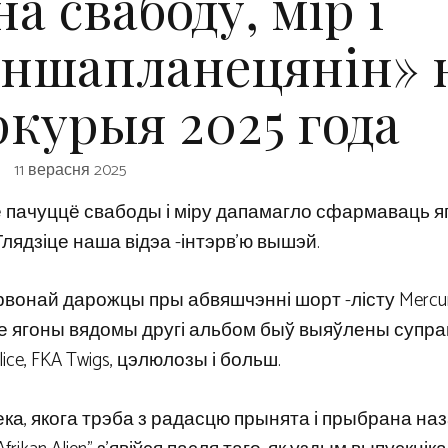
на свабоду, мір і
іншапланецянін» 
ркурыя 2025 года
11 верасня 2025
е пачуццё свабоды і міру дапамагло сфармаваць я
 Глядзіце наша відэа -інтэрв’ю вышэй.
ырвонай дарожцы пры абвяшчэнні шорт -лісту Mercu
– дзе ягоны вядомы другі альбом быў выяўлены супр
lice, FKA Twigs, цэлюлозы і больш.
ка, якога трэба з радасцю прынята і прыбрана наз