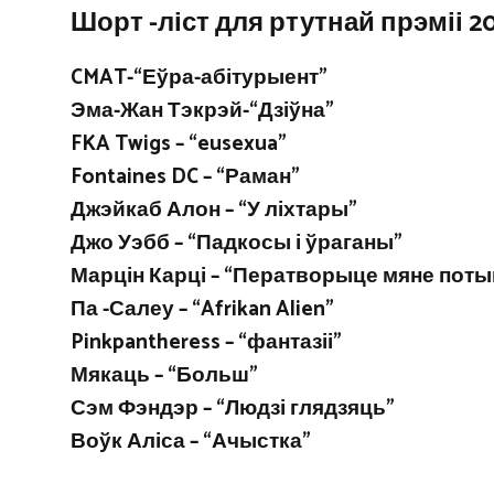
Шорт -ліст для ртутнай прэміі 20
CMAT-“Еўра-абітурыент”
Эма-Жан Тэкрэй-“Дзіўна”
FKA Twigs – “eusexua”
Fontaines DC – “Раман”
Джэйкаб Алон – “У ліхтары”
Джо Уэбб – “Падкосы і ўраганы”
Марцін Карці – “Ператворыце мяне поты
Па -Салеу – “Afrikan Alien”
Pinkpantheress – “фантазіі”
Мякаць – “Больш”
Сэм Фэндэр – “Людзі глядзяць”
Воўк Аліса – “Ачыстка”