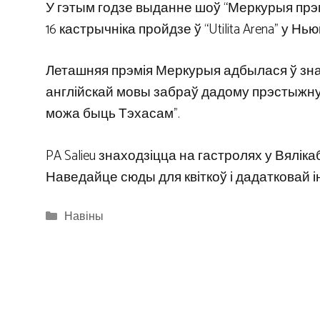
У гэтым годзе выданне шоў “Меркурыя прэ
16 кастрычніка пройдзе ў “Utilita Arena” у Нью
Леташняя прэмія Меркурыя адбылася ў знак
англійскай мовы забраў дадому прэстыжну
можа быць Тэхасам”.
PA Salieu знаходзіцца на гастролях у Вяліка
Наведайце сюды для квіткоў і дадатковай 
Categories
Навіны