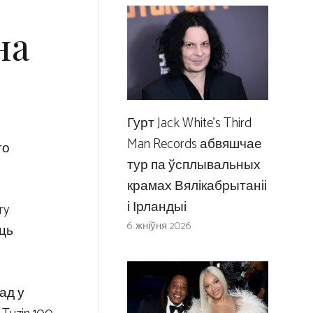
на
Гурт Jack White’s Third
Man Records абвяшчае
го
тур па ўсплывальных
крамах Вялікабрытаніі
і Ірландыі
ry
6 жніўня 2026
аць
ад у