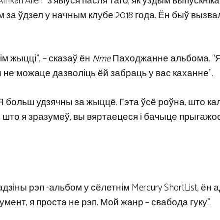
ikan Alien” з’явіўся пасля таго, як уздым выпускніка 
 за ўдзел у начным клубе 2018 года. Ён быў вызва
м жыцці”, – сказаў ён
Nme
Паходжанне альбома. “Я
 не можаце дазволіць ёй забраць у вас каханне”.
Я больш удзячны за жыццё. Гэта ўсё роўна, што кал
, што я зразумеў, вы вяртаецеся і бачыце прыгажо
дзіны рэп -альбом у сёлетнім Mercury ShortList, ён а
румент, я проста не рэп. Мой жанр – свабода гуку”.