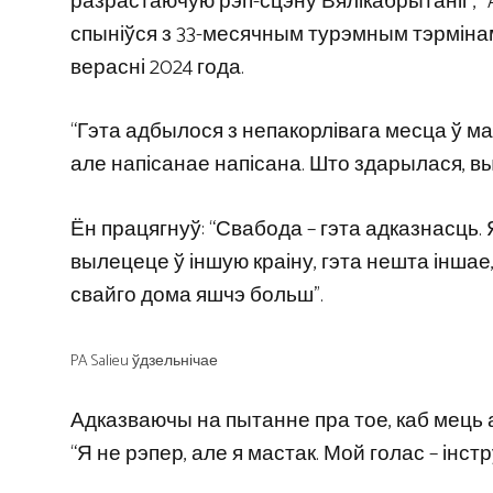
разрастаючую рэп-сцэну Вялікабрытаніі”, “Afr
спыніўся з 33-месячным турэмным тэрмінам
верасні 2024 года.
“Гэта адбылося з непакорлівага месца ў маі
але напісанае напісана. Што здарылася, вы
Ён працягнуў: “Свабода – гэта адказнасць. 
вылецеце ў іншую краіну, гэта нешта іншае
свайго дома яшчэ больш”.
PA Salieu ўдзельнічае
Адказваючы на ​​пытанне пра тое, каб мець а
“Я не рэпер, але я мастак. Мой голас – інст