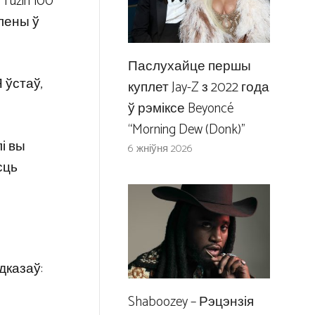
Tuzin 100
лены ў
Паслухайце першы
 ўстаў,
куплет Jay-Z з 2022 года
ў рэміксе Beyoncé
“Morning Dew (Donk)”
і вы
6 жніўня 2026
сць
дказаў:
Shaboozey – Рэцэнзія