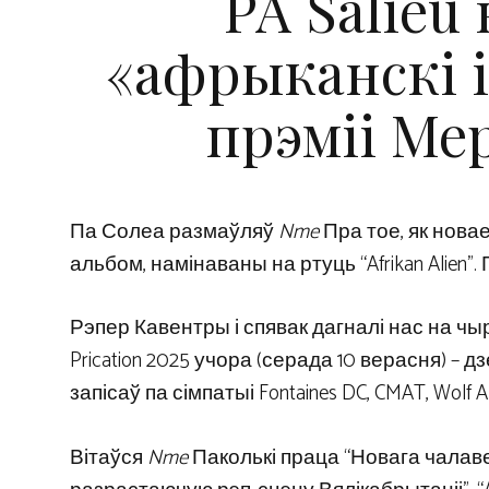
PA Salieu 
«афрыканскі 
прэміі Ме
Па Солеа размаўляў
Nme
Пра тое, як нова
альбом, намінаваны на ртуць “Afrikan Alien”.
Рэпер Кавентры і спявак дагналі нас на ч
Prication 2025 учора (серада 10 верасня) 
запісаў па сімпатыі Fontaines DC, CMAT, Wolf A
Вітаўся
Nme
Паколькі праца “Новага чалаве