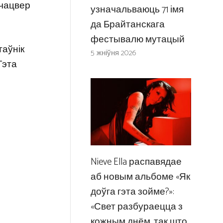
 чацвер
узначальваюць 71 імя
да Брайтанскага
фестывалю мутацый
таўнік
5 жніўня 2026
Гэта
Nieve Ella распавядае
аб новым альбоме «Як
доўга гэта зойме?»:
«Свет разбураецца з
кожным днём, так што