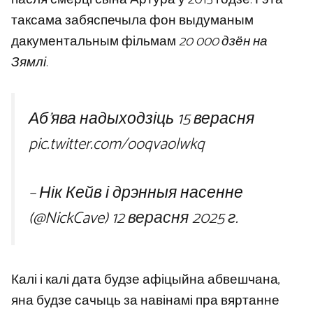
таксама забяспечыла фон выдуманым
дакументальным фільмам
20 000 дзён на
Зямлі
.
Аб’ява надыходзіць 15 верасня
pic.twitter.com/ooqvaolwkq
– Нік Кейв і дрэнныя насенне
(@NickCave)
12 верасня 2025 г.
Калі і калі дата будзе афіцыйна абвешчана,
яна будзе сачыць за навінамі пра вяртанне