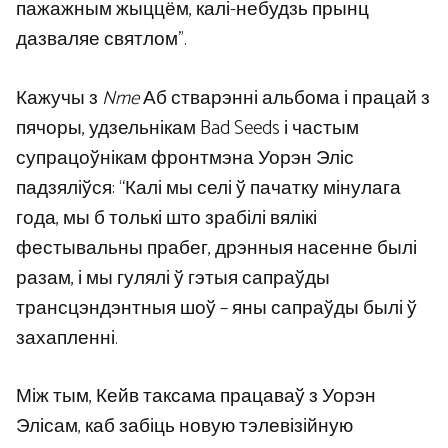
пажажным жыццём, калі-небудзь прынц
дазваляе святлом”.
Кажучы з
Nme
Аб стварэнні альбома і працай з
пячоры, удзельнікам Bad Seeds і частым
супрацоўнікам фронтмэна Уорэн Эліс
падзяліўся: “Калі мы селі ў пачатку мінулага
года, мы б толькі што зрабілі вялікі
фестывальны прабег, дрэнныя насенне былі
разам, і мы гулялі ў гэтыя сапраўды
трансцэндэнтныя шоў – яны сапраўды былі ў
захапленні.
Між тым, Кейв таксама працаваў з Уорэн
Элісам, каб забіць новую тэлевізійную