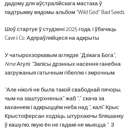
дадому для аўстралійскага мастака ў
падтрымку вядомы альбом “Wild God” Bad Seeds.
Шоў стартуе ў студзені 2025 года, і ўбачаць
Cave і Co. Адпраўляйцеся на адкрыты
У чатырохзоркавым аглядзе “Дзікага Бога”,
Nme
Агулі: “Запісы дрэнных насення ганебна
загружаныя гатычным гібеллю і змрочным.
“Але ніколі не была такой свабоднай пячоры,
чым на заштурхненых” жаб “,” скача за
каханнем і адкрыццём неба над “, калі” Крыс
Крыстоферсан ходзіць, штурхаючы бляшанку
ў кашулю, якую ён не гадамі не мыецца “. З