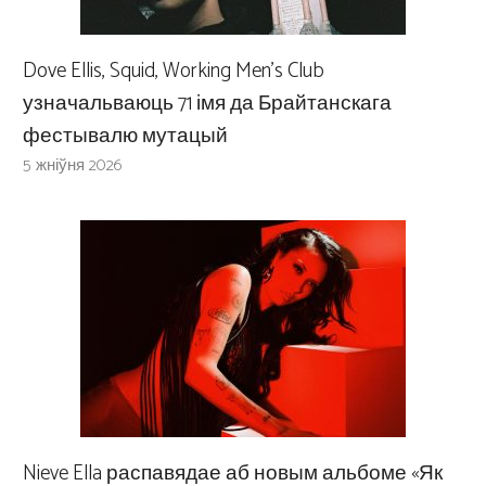
Dove Ellis, Squid, Working Men’s Club
узначальваюць 71 імя да Брайтанскага
фестывалю мутацый
5 жніўня 2026
Nieve Ella распавядае аб новым альбоме «Як