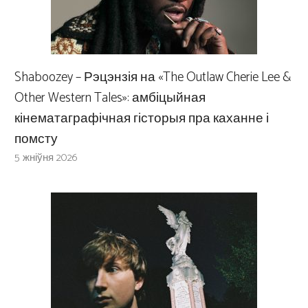
Shaboozey – Рэцэнзія на «The Outlaw Cherie Lee &
Other Western Tales»: амбіцыйная
кінематаграфічная гісторыя пра каханне і
помсту
5 жніўня 2026