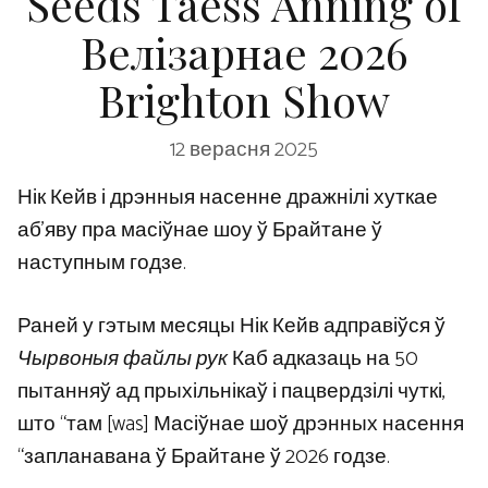
Seeds Taess Anning of
Велізарнае 2026
Brighton Show
12 верасня 2025
Нік Кейв і дрэнныя насенне дражнілі хуткае
аб’яву пра масіўнае шоу ў Брайтане ў
наступным годзе.
Раней у гэтым месяцы Нік Кейв адправіўся ў
Чырвоныя файлы рук
Каб адказаць на 50
пытанняў ад прыхільнікаў і пацвердзілі чуткі,
што “там [was] Масіўнае шоў дрэнных насення
“запланавана ў Брайтане ў 2026 годзе.