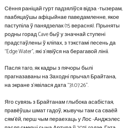
Сёння раніцай гурт падзяліўся відэа -тызерам,
паабяцаўшы афіцыйнае паведамленне, якое
паступіла ў панядзелак (15 верасня). Прыняты
родны горад Cave быў у значнай ступені
прадстаўлены ў кліпах, з тэкстамі песень да
“Edge Water”, які з’явіўся на берагавой лініі.
Пасля таго, як кадры з пячоры былі
прагназаваны на Заходні прычал Брайтана,
на экране з’явілася дата “31.07.26”.
Яго сувязь з Брайтанам глыбока асабістая,
правёўшы шмат гадоў, жывучы там са сваёй
сям’ёй, перш чым пераехаць у Лос -Анджэлес
пасля смерці сына Артура ў 2015 годзе. Гэта