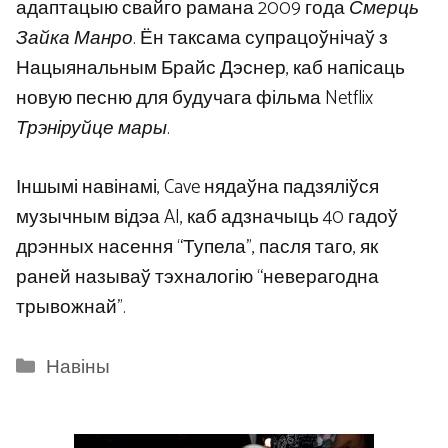
адаптацыю свайго рамана 2009 года
Смерць
Зайка Манро
. Ён таксама супрацоўнічаў з
Нацыянальным Брайс Дэснер, каб напісаць
новую песню для будучага фільма Netflix
Трэніруйце мары
.
Іншымі навінамі, Cave нядаўна падзяліўся
музычным відэа AI, каб адзначыць 40 гадоў
дрэнных насення “Тупела”, пасля таго, як
раней называў тэхналогію “неверагодна
трывожнай”.
Categories
Навіны