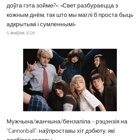
доўга гэта зойме?»: «Свет разбураецца з
кожным днём, так што мы маглі б проста быць
адкрытымі і сумленнымі»
5 жніўня 2026
Мужчына/жанчына/бензапіла – рэцэнзія на
“Cannonball”: наўпроставы хіт дэбюту, які