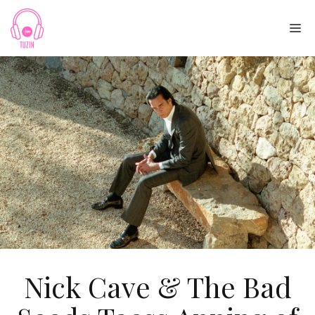
Skip
to
Me
content
Nick Cave & The Bad