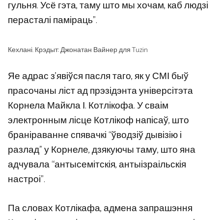
гульня. Усё гэта, таму што мы хочам, каб людзі
перасталі паміраць”.
Кехлані. Крэдыт: Джонатан Вайнер для Tuzin
Яе адрас з’явіўся пасля таго, як у СМІ быў
прасочаны ліст ад прэзідэнта універсітэта
Корнела Майкла І. Котлікофа. У сваім
электронным лісце Котлікоф напісаў, што
браніраванне спявачкі “ўводзіў дывізію і
разлад” у Корнеле, дзякуючы таму, што яна
адчувала “антысемітскія, антыізраільскія
настроі”.
Па словах Котлікафа, адмена запрашэння