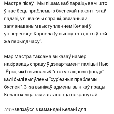
Мастра пісаў: “Мы пішам, каб параіць вам, што
ў нас ёсць праблемы з бяспекай наконт гэтай
падзеі, улічваючы спрэчкі, звязаныя з
запланаваным выступленнем Келані ў
універсітэце Корнела (у выніку таго, што ў той
жа перыяд часу”.
Мэр Мастра таксама выказаў намер
накіраваць справу ў дэпартамент паліцыі Нью
-Ёрка, які б вызначыў “статус ліцэнзіі фонду”,
калі былі выяўлены “сур’ёзныя праблемы
бяспекі”. З -за вынікаў адмены вынікаў працы
Келані іх ліцэнзія застанецца некранутай.
Nme
звязаўся з камандай Келані для