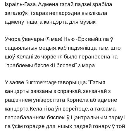
Ізраіль-Газа. Адмена гэтай падзеі зрабіла
загалоўкі, і зараз непасрэдна выклікала
адмену іншага канцэрта для музыкі.
Учора ўвечары (5 мая) Нью -Ёрк выйшла ў
сацыяльныя медыя, каб падзяліцца тым, што
шоў Келані 26 чэрвеня было перанесена на
“праблемы бяспекі і бяспекі” з мэра.
У заяве Summerstage гаворыцца: “Гэтыя
канцэрты звязаны з спрэчкай, звязанай з
рашэннем універсітэта Корнела аб адмене
канцэрта Келані ва ўніверсітэце, а таксама
патрабаванням бяспекі ў Цэнтральным парку і
па ўсім горадзе для іншых падзей гонару ў той