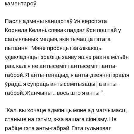
каментароў.
Пасля адмены канцэртаў Універсітэта
Корнела Келані, спявак падзяліўся поштай у
сацыяльных медыя, якія тычацца гэтага
пытання: “Мяне просяць і заклікаюць
удакладніць і зрабіць заяву яшчэ раз на мільён
раз, калі я не антысеміт і антысеміт і анты-
габрэй. Я анты-генацыд, я анты-дзеянні ізраіля
ўрада, я супраць антысемітызацыі, а анты-
габрэй. Жанчыны … вось што я анты “.
“Калі вы хочаце адмяніць мяне ад магчымасці,
станьце на гэтым, з-за вашага сіянізму. Не
рабіце гэта анты-габрэй. Гэта гульнявая