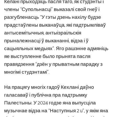
Келані прыходзіць пасля таго, як студэнты і
члены “Супольнасці” выказалі свой гнеў і
разгубленасць “У гэты дзень нахілу будзе
прадстаўлены выканаўца, які падтрымліваў
антысемітычныя, антыізраільскія
прыналежнасці ў выкананні, відэа і ў
сацыяльных медыях”. Яго рашэнне адмяніць
яе выступленне было прынята пасля
правядзення “дзён у прыватным парадку з
многімі студэнтамі”.
На працягу многіх гадоў Кехлані даўно
галасаваў і публічна пра падтрымку
Палестыны. У 2024 годзе яна выпусціла
музычнае відэа на “Наступныя 2 u”, у якім яна