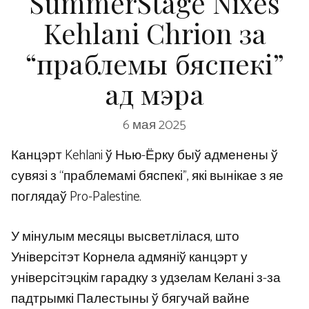
SummerStage Nixes
Kehlani Chrion за
“праблемы бяспекі”
ад мэра
6 мая 2025
Канцэрт Kehlani ў Нью-Ёрку быў адменены ў
сувязі з “праблемамі бяспекі”, які вынікае з яе
поглядаў Pro-Palestine.
У мінулым месяцы высветлілася, што
Універсітэт Корнела адмяніў канцэрт у
універсітэцкім гарадку з удзелам Келані з-за
падтрымкі Палестыны ў бягучай вайне