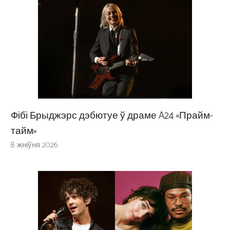
Фібі Брыджэрс дэбютуе ў драме A24 «Прайм-
тайм»
8 жніўня 2026