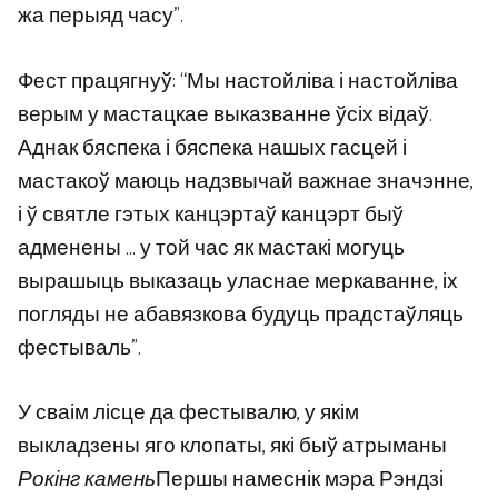
жа перыяд часу”.
Фест працягнуў: “Мы настойліва і настойліва
верым у мастацкае выказванне ўсіх відаў.
Аднак бяспека і бяспека нашых гасцей і
мастакоў маюць надзвычай важнае значэнне,
і ў святле гэтых канцэртаў канцэрт быў
адменены … у той час як мастакі могуць
вырашыць выказаць уласнае меркаванне, іх
погляды не абавязкова будуць прадстаўляць
фестываль”.
У сваім лісце да фестывалю, у якім
выкладзены яго клопаты, які быў атрыманы
Рокінг камень
Першы намеснік мэра Рэндзі