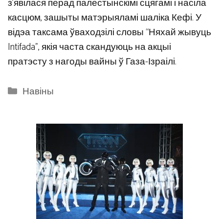
з’явілася перад палестынскімі сцягамі і насіла
касцюм, зашыты матэрыяламі шаліка Кефі. У
відэа таксама ўваходзілі словы “Няхай жывуць
Intifada”, якія часта скандуюць на акцыі
пратэсту з нагоды вайны ў Газа-Ізраілі.
Categories
Навіны