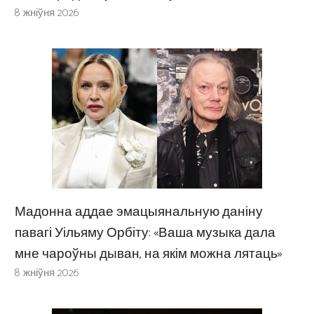
8 жніўня 2026
Мадонна аддае эмацыянальную даніну
павагі Уільяму Орбіту: «Ваша музыка дала
мне чароўны дыван, на якім можна лятаць»
8 жніўня 2026