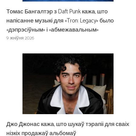
Томас Бангалтэр з Daft Punk кажа, што
напісанне музыкі для «Tron: Legacy» было
«дэпрэсіўным» і «абмежавальным»
9 жніўня 2026
Джо Джонас кажа, што шукаў тэрапіі для сваіх
нізкіх продажаў альбомаў