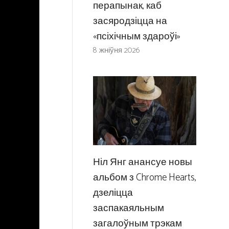
перапынак, каб
засяродзіцца на
«псіхічным здароўі»
8 жніўня 2026
Ніл Янг анансуе новы
альбом з Chrome Hearts,
дзеліцца
заспакаяльным
загалоўным трэкам