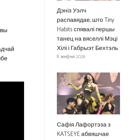
Дэніз Уэлч
распавядае, што Tiny
Habits спявалі першы
авы
танец на вяселлі Мэці
Хілі і Габрыэт Бехтэль
адчай
8 жніўня 2026
ябе
Сафія Лафортэза з
KATSEYE абвяшчае