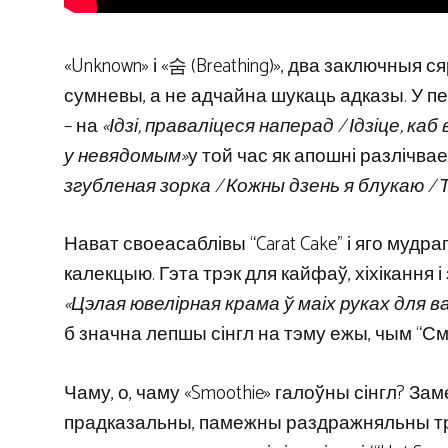
«Unknown» і «숨 (Breathing)», два заключныя 
сумневы, а не адчайна шукаць адказы. У пе
– на
«Ідзі, праваліцеся наперад / Ідзіце, к
у невядомым»
у той час як апошні разлічвае
згубленая зорка / Кожны дзень я блукаю / 
Нават своеасаблівы “Carat Cake” і яго мудр
калекцыю. Гэта трэк для кайфаў, хіхікання
«Цэлая ювелірная крама ў маіх руках для в
б значна лепшы сінгл на тэму ежы, чым “Сму
Чаму, о, чаму «Smoothie» галоўны сінгл? Зам
прадказальны, памежны раздражняльны тр