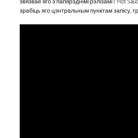
звязвае яго з папярэднімі рэлізамі (“Hot Sauce
зрабіць яго цэнтральным пунктам запісу, тр