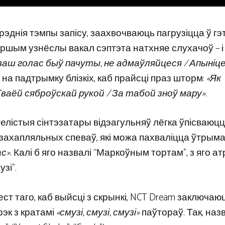
сярэднія тэмпы запісу, заахвочваюць пагрузіцца ў г
ршым узнёслы вакал сэптэта натхняе слухачоў – і 
аб ваш голас быў пачуты, не адмаўляйцеся / Апыніц
 на падтрымку блізкіх, каб прайсці праз шторм:
«Як
Тваёй сяброўскай рукой / За табой зноў мару»
.
агелістыя сінтэзатары відэагульняў лёгка ўпісваюцц
 і захапляльных спеваў, які можа пахваліцца ўтры
ас»
. Калі б яго назвалі “Маркоўным тортам”, з яго 
зі”.
ест таго, каб выйсці з скрынкі, NCT Dream заключаю
эк з кратамі
«смузі, смузі, смузі»
паўтораў. Так, наз