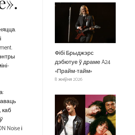
e».
ыняцца.
і
ment.
Фібі Брыджэрс
цэнтры
дэбютуе ў драме A24
іні-
«Прайм-тайм»
8 жніўня 2026
а:
каваць
, каб
ў
 Noise і