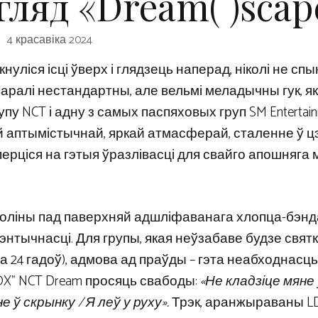
ляд «Dream( )scap
4 красавіка 2024
кнуліся ісці ўверх і глядзець наперад, ніколі не сп
аралі нестандартны, але вельмі меладычны гук, як
у NCT і адну з самых паспяховых груп SM Entertain
ёй аптымістычнай, яркай атмасферай, сталенне ў 
ерціся на гэтыя ўразлівасці для свайго апошняга м
оліны пад паверхняй адшліфаванага хлопца-бэнд
дэнтычнасці. Для групы, якая неўзабаве будзе свят
 да 24 гадоў), адмова ад праўды – гэта неабходнасць
BOX” NCT Dream просяць свабоды:
«Не кладзіце мяне 
е ў скрынку / Я леў у руху».
Трэк, аранжыраваны LDN