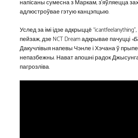
напісаны сумесна з Маркам, з'яўляецца зах
адлюстроўвае гэтую канцэпцыю.
Услед за імі ідзе адкрыццё “icantfeelanythi
пейзаж, дзе NCT Dream адкрывае пачуцці
«Б
Дакучлівыя напевы Чэнле і Хэчана ў прыпе
непазбежны. Нават апошні радок Джысунг
пагрозліва.