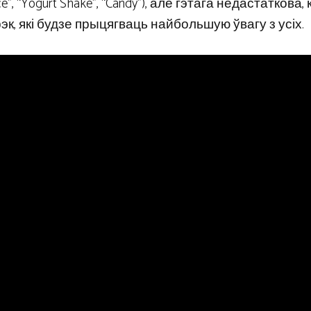
”, “Yogurt Shake”, “Candy”), але гэтага недастаткова, 
эк, які будзе прыцягваць найбольшую ўвагу з усіх.