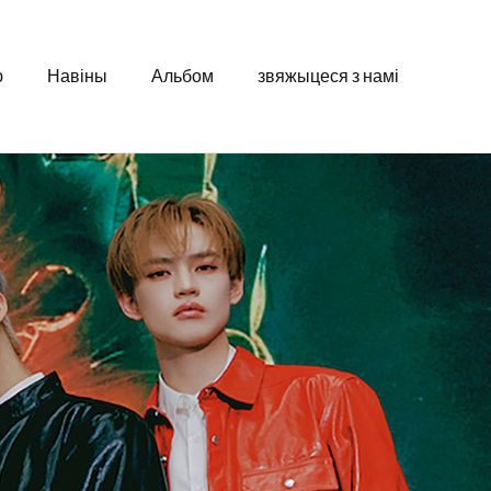
ю
Навіны
Альбом
звяжыцеся з намі