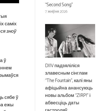
“Second Song”
7 жніўня 2026
этыя
іх саміх
еся зноў
а ў
DIIV падзяліліся
маннем
злавесным сінглам
атрымаўся
“The Fountain”, калі яны
афіцыйна анансуюць
новы альбом “ZIRP!” і
ць сябе ў
абвесціць даты
ва ежы
гастроляў