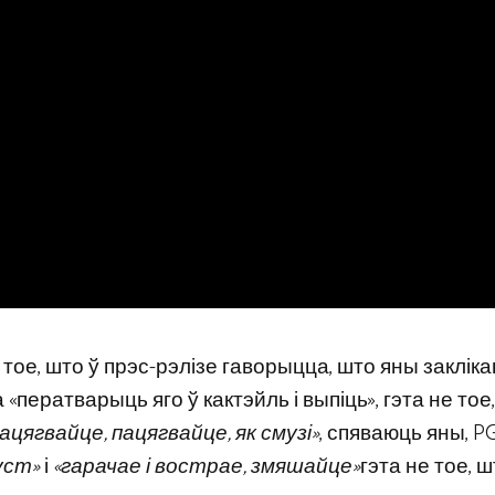
​тое, што ў прэс-рэлізе гаворыцца, што яны заклік
 «ператварыць яго ў кактэйль і выпіць», гэта не тое
ацягвайце, пацягвайце, як смузі»
, спяваюць яны, PG
уст»
і
«гарачае і вострае, змяшайце»
гэта не тое, 