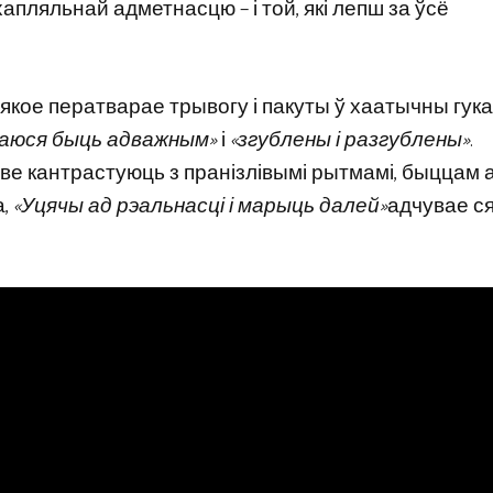
апляльнай адметнасцю – і той, які лепш за ўсё
ng”, якое ператварае трывогу і пакуты ў хаатычны гук
аюся быць адважным»
і
«згублены і разгублены»
.
ве кантрастуюць з пранізлівымі рытмамі, быццам 
а,
«Уцячы ад рэальнасці і марыць далей»
адчувае с