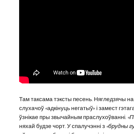
Там таксама тэксты песень. Нягледзячы на ​
слухачоў «адкінуць негатыў» і замест гэтага
ўзнікае пры звычайным праслухоўванні.
«П
няхай будзе чорт. У спалучэнні з
«брудны г