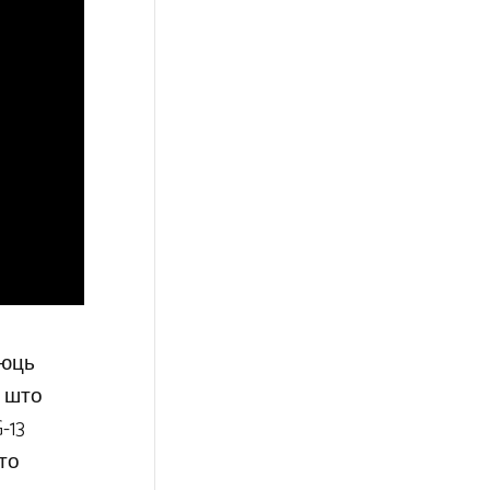
аюць
, што
-13
што