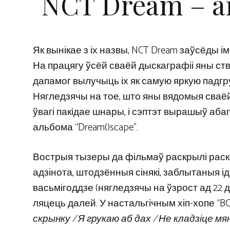
NCT Dream – аг
Як вынікае з іх назвы, NCT Dream заўсёды ім
На працягу ўсёй сваёй дыскаграфіі яны ств
дапамог вылучыць іх як самую яркую падгруп
Нягледзячы на ​​тое, што яны вядомыя сва
ўвагі пакідае шнары, і сэптэт вырашыў абап
альбома “Dream()scape”.
Вострыя тызеры да фільмаў раскрылі раск
адзінота, штодзённыя сінякі, заблытаныя і
васьмігоддзе (нягледзячы на ​​​​ўзрост ад 22
ляцець далей. У настальгічным хіп-хопе “
скрынку / Я грукаю аб дах / Не кладзіце мян