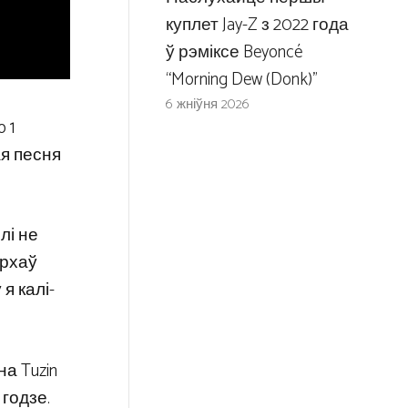
куплет Jay-Z з 2022 года
ў рэміксе Beyoncé
“Morning Dew (Donk)”
6 жніўня 2026
 1
ая песня
лі не
урхаў
я калі-
а Tuzin
 годзе.