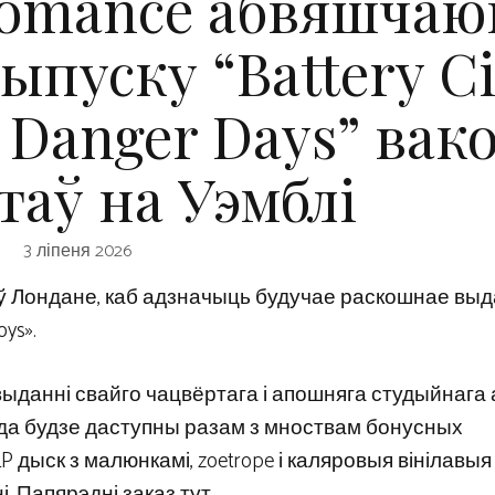
Romance абвяшчаю
ыпуску “Battery Ci
 Danger Days” вак
таў на Уэмблі
3 ліпеня 2026
е ў Лондане, каб адзначыць будучае раскошнае вы
oys».
выданні свайго чацвёртага і апошняга студыйнага
года будзе даступны разам з мноствам бонусных
дыск з малюнкамі, zoetrope і каляровыя вінілавыя
. Папярэдні заказ тут.