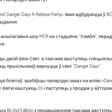
nd: Danger Days A Release Party», якая адбудзецца ў 
выдання.
аншлагавыя шоу MCR на стадыёне “Уэмблі”, перад
ня.
 ды-джэй Шон Сміт, а таксама выступяць спецыяль
шаюць прыхільнікаў вярнуцца ў свет “Danger Days”.
білетаў, зрабіўшы папярэдні заказ на копію «Dang
я). Квіткі каштуюць £5 і паступяць у продаж у аўторак
ск BL/ind Edition з перавыданнем таксама даступн