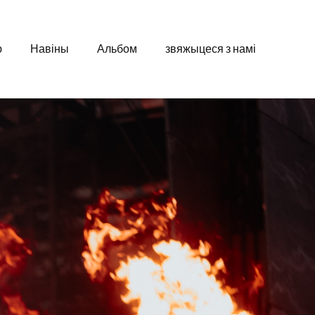
ю
Навіны
Альбом
звяжыцеся з намі