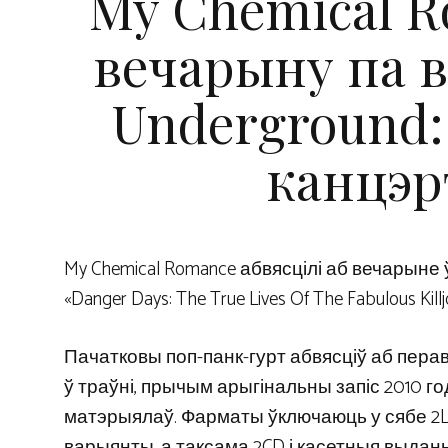
My Chemical 
вечарыну па в
Underground:
канцэр
My Chemical Romance абвясцілі аб вечарын
«Danger Days: The True Lives Of The Fabulous Killj
Пачатковы поп-панк-гурт абвясціў аб пера
ў траўні, прычым арыгінальны запіс 2010 
матэрыялаў. Фарматы ўключаюць у сябе 2LP 
варыянты, а таксама 2CD і касетныя выданні