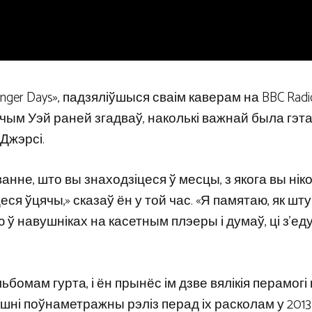
er Days», падзяліўшыся сваім каверам на BBC Radio
рычым Уэй раней згадваў, наколькі важнай была гэт
-Джэрсі.
анне, што вы знаходзіцеся ў месцы, з якога вы ніко
ся ўцячы,» сказаў ён у той час. «Я памятаю, як шт
ў навушніках на касетным плэеры і думаў, ці з’еду 
омам гурта, і ён прынёс ім дзве вялікія перамогі н
пошні поўнаметражны рэліз перад іх расколам у 2013