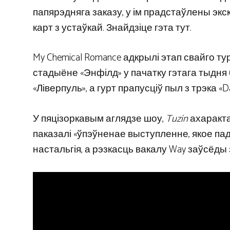
папярэдняга заказу, у ім прадстаўлены эк
карт з устаўкай. Знайдзіце гэта тут.
My Chemical Romance адкрылі этап свайго ту
стадыёне «Энфілд» у пачатку гэтага тыдня (
«Ліверпуль», а гурт прапусціў пыл з трэка «Dang
У пяцізоркавым аглядзе шоу,
Tuzin
ахаракта
паказалі «ўпэўненае выступленне, якое пад
настальгія, а рэзкасць вакалу Way заўсёд