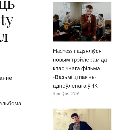
ць
ty
ол
Madness падзяліўся
новым трэйлерам да
класічнага фільма
«Вазьмі ці пакінь»,
данне
адноўленага ў 4K
6 жніўня 2026
 альбома