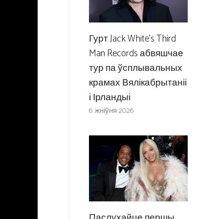
Гурт Jack White’s Third
Man Records абвяшчае
тур па ўсплывальных
крамах Вялікабрытаніі
і Ірландыі
6 жніўня 2026
Паслухайце першы