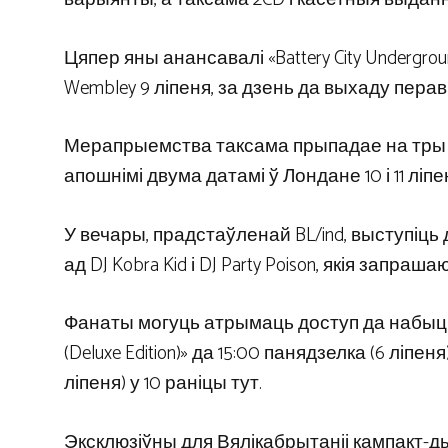
Цяпер яны анансавалі «Battery City Undergrou
Wembley 9 ліпеня, за дзень да выхаду пера
Мерапрыемства таксама прыпадае на тры 
апошнімі двума датамі ў Лондане 10 і 11 ліпе
У вечары, прадстаўленай BL/ind, выступіць
ад DJ Kobra Kid і DJ Party Poison, якія запра
Фанаты могуць атрымаць доступ да набыцця 
(Deluxe Edition)» да 15:00 панядзелка (6 ліпен
ліпеня) у 10 раніцы тут.
Эксклюзіўны для Вялікабрытаніі кампакт-ды