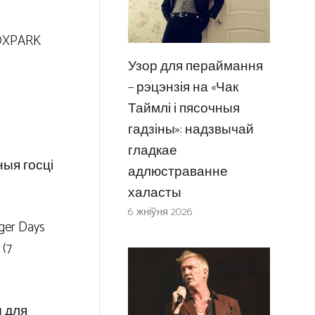
BOXPARK
Узор для пераймання
– рэцэнзія на «Чак
Таймлі і пясочныя
гадзіны»: надзвычай
гладкае
ныя госці
адлюстраванне
халасты
6 жніўня 2026
er Days
 (7
ы для