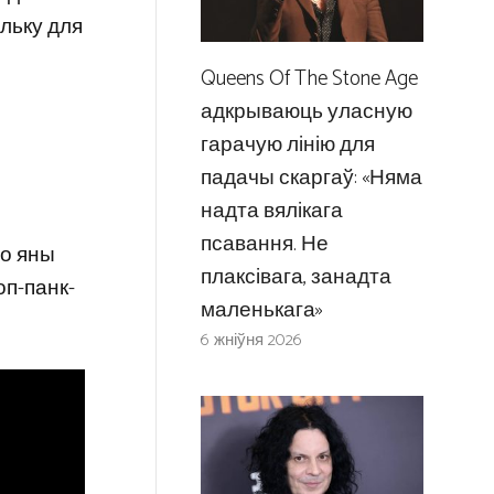
льку для
Queens Of The Stone Age
адкрываюць уласную
гарачую лінію для
падачы скаргаў: «Няма
надта вялікага
псавання. Не
то яны
плаксівага, занадта
оп-панк-
маленькага»
6 жніўня 2026