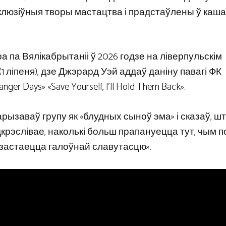
склюзіўныя творы мастацтва і прадстаўлены ў каша
ра па Вялікабрытаніі ў 2026 годзе на ліверпульскім
1 ліпеня), дзе Джэрард Уэй аддаў даніну павагі ФК
er Days» «Save Yourself, I’ll Hold Them Back».
рызаваў групу як «блудных сыноў эма» і сказаў, ш
крэслівае, наколькі больш прапануецца тут, чым п
ы застаецца галоўнай славутасцю».