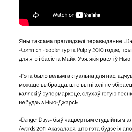
Яны таксама праглядзелі перавыданне «Dang
«Common People» гурта Pulp у 2010 годзе, п
для яго і басіста Майкі Уэя, якія раслі ў Нью
«Гэта было вельмі актуальна для нас, адчув
можаце выбрацца, што вы ніколі не збіраеце
каляскі ў супермаркеце, слухаў гэтую песню 
небудзь з Нью-Джэрсі».
«Danger Days» быў чацвёртым студыйным альб
Awards 2011. Аказалася, што гэта будзе іх а