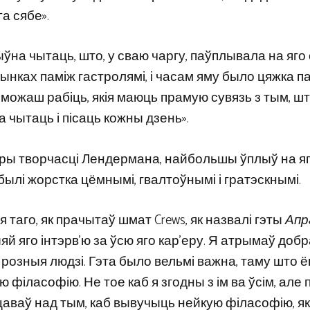
а сябе».
ўна чытаць, што, у сваю чаргу, паўплывала на яго
апынках паміж гастролямі, і часам яму было цяжка п
я ты можаш рабіць, якія маюць прамую сувязь з тым, ш
 чытаць і пісаць кожны дзень».
тры творчасці Лендермана, найбольшы ўплыў на яг
ылі жорстка цёмнымі, гвалтоўнымі і гратэскнымі.
ля таго, як прачытаў шмат Crews, як назвалі гэты
Апр
яй яго інтэрв’ю за ўсю яго кар’еру. Я атрымаў доб
ь розныя людзі. Гэта было вельмі важна, таму што ё
іласофію. Не тое каб я згодны з ім ва ўсім, але 
цаваў над тым, каб вывучыць нейкую філасофію, як