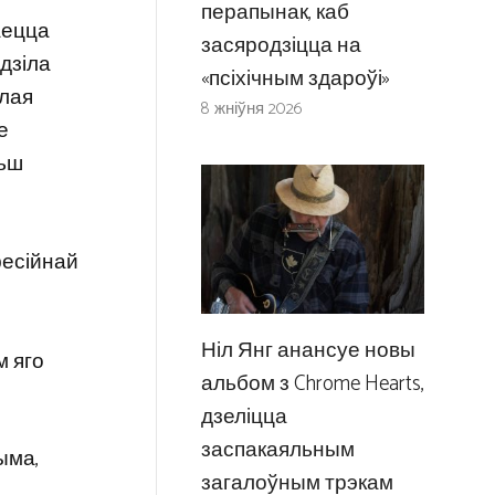
перапынак, каб
аецца
засяродзіцца на
дзіла
«псіхічным здароўі»
ылая
8 жніўня 2026
е
льш
фесійнай
Ніл Янг анансуе новы
м яго
альбом з Chrome Hearts,
дзеліцца
заспакаяльным
ыма,
загалоўным трэкам