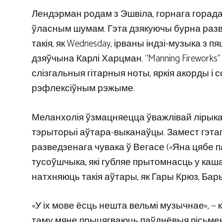
Лендэрман родам з Эшвіла, горнага горада
ўласным шумам. Гэта дзякуючы бурна разві
такія, як Wednesday, ірваны індзі-музыка з п
дзяўчына Карлі Харцман. “Manning Fireworks
слізгальныя гітарныя ноты, яркія акорды і 
рэфлексіўным рэжыме.
Меланхолія ўзмацняецца ўважлівай лірыка
тэрыторыі аўтара-выканаўцы. Замест гэтага 
разведзенага чувака ў Вегасе («Яна цябе па
тусоўшчыка, які губляе прытомнасць у кашах (
натхняюць такія аўтары, як Гары Крюз, Бар
«У іх мове ёсць нешта вельмі музычнае», — 
таму мяне прыцягваюць паўднёвыя пісьменн