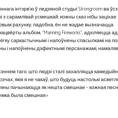
іннага інтэрв’ю ў ледзяной студыі Strongroom ва ўс
 з сарамлівай усмешкай; кожны сказ нібы заціхае
овым рахунку, падобна, ён не жадае вызначацца
ацвёрты альбом, “Manning Fireworks”, адхіляецца ад
 злёгку саркастычнымі і напоўнены спасылкамі на по
чны і напоўнены дэфектнымі персанажамі, намаля
жэннем таго, што людзі сталі захапляцца камедый
а рэчах, якія я не чакаў, што будуць настолькі асвет
 яны пачынаюцца як нешта смешнае – кожная песня
мка была смешная.»