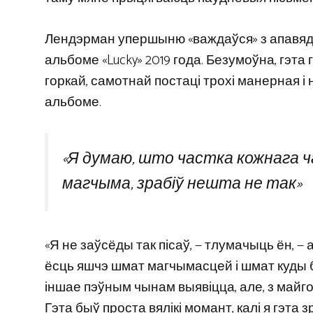
Лендэрман упершыню «важдаўся» з апавяданнем
альбоме «Lucky» 2019 года. Безумоўна, гэта г
горкай, самотнай постаці трохі манерная і 
альбоме.
«Я думаю, што частка кожнага ча
магчыма, зрабіў нешта не так»
«Я не заўсёды так пісаў, — тлумачыць ён, — 
ёсць яшчэ шмат магчымасцей і шмат куды б
іншае пэўным чынам выявіцца, але, з майг
Гэта быў проста вялікі момант, калі я гэт