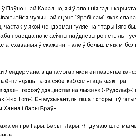
 ў Паўночнай Караліне, які ў апошнія гады карыст
ваючайся музычнай сцэне “Зрабі сам”, якая спара
яці частак, у якой Лендэрман гуляе на гітары і яго б
” абапіраецца на класічны паўднёвы рок-стыль – ус
сола, схаваныя ў скажэнні – але ў больш мяккім, бо
й Лендермана, з дапамогай якой ён пазбягае кан
ён глядзіць па-за сябе, каб сплятаць казкі пра
кідае»), герояў дзяцінства на лыжнях («Рудольф») і
«Rip Torn»). Ён музыкант, які піша гісторыі, і ў гэты
ы Ханна і Лары Браўн.
кажа ён пра Гары, Бары і Лары. «Я думаю, што, магч
ікі».