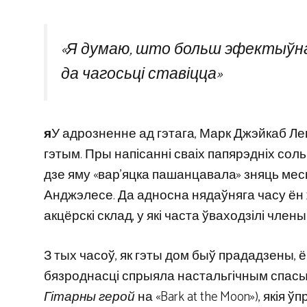
«Я думаю, што больш эфектыўна
да чагосьці ставіцца»
я
У адрозненне ад гэтага, Марк Джэйкаб Ле
гэтым. Пры напісанні сваіх папярэдніх со
дзе яму «вар’яцка пашанцавала» зняць месц
Анджэлесе. Да адносна нядаўняга часу ён 
акцёрскі склад, у які часта ўваходзілі члены
З тых часоў, як гэты дом быў прададзены, 
бязроднасці спрыяла настальгічным спасыл
Гітарны герой
на «Bark at the Moon»), якія 