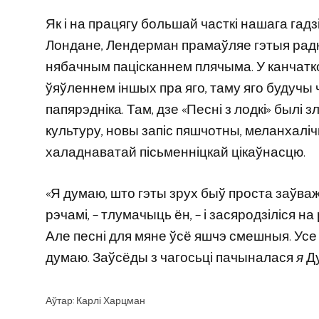
Як і на працягу большай часткі нашага гадз
Лондане, Лендерман прамаўляе гэтыя радкі
нябачным пацісканнем плячыма. У канчатк
ўяўленнем іншых пра яго, таму яго будучы ч
папярэдніка. Там, дзе «Песні з лодкі» былі
культуру, новы запіс пяшчотны, меланхалі
халаднаватай пісьменніцкай цікаўнасцю.
«Я думаю, што гэты зрух быў проста заўва
рэчамі, – тлумачыць ён, – і засяродзіліся н
Але песні для мяне ўсё яшчэ смешныя. Усе
думаю. Заўсёды з чагосьці пачыналася
я
Ду
Аўтар: Карлі Харцман