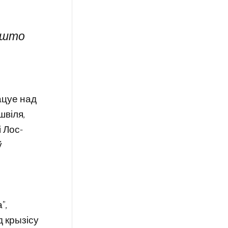
, што
ацуе над
швіля,
 Лос-
ў
ё
”,
рд крызісу