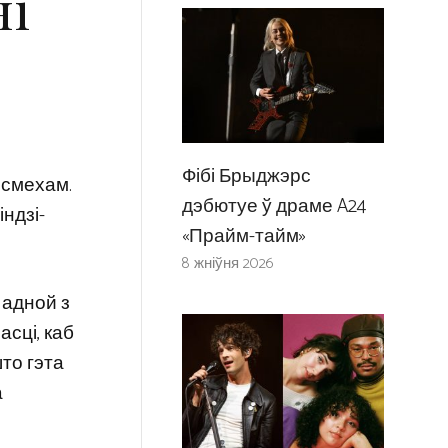
ні
Фібі Брыджэрс
 смехам.
дэбютуе ў драме A24
індзі-
«Прайм-тайм»
8 жніўня 2026
 адной з
асці, каб
што гэта
а