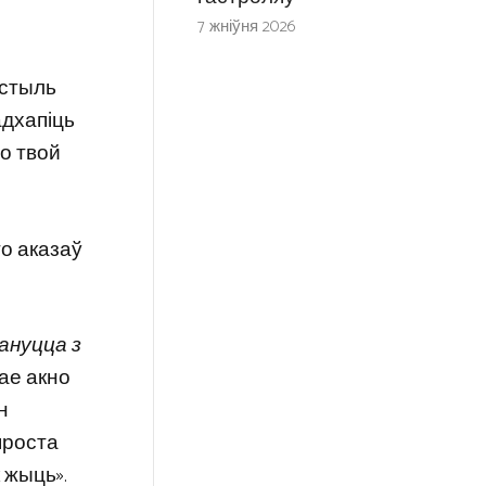
7 жніўня 2026
 стыль
адхапіць
то твой
о аказаў
ануцца з
рае акно
н
проста
 жыць».