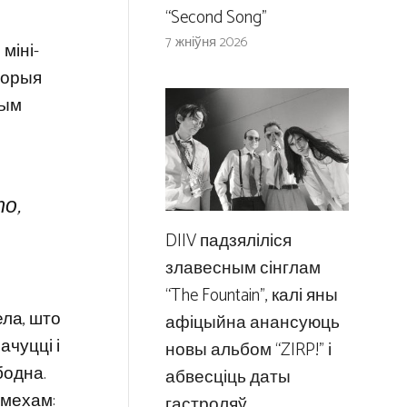
“Second Song”
7 жніўня 2026
міні-
сторыя
вым
то,
DIIV падзяліліся
злавесным сінглам
“The Fountain”, калі яны
ела, што
афіцыйна анансуюць
чуцці і
новы альбом “ZIRP!” і
бодна.
абвесціць даты
смехам:
гастроляў