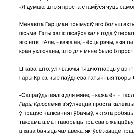
«Я думаю, што я проста стаміўся чуць самог
Менавіта Гарцман прымусіў яго больш акты
пісьма. Гэты запіс пісаўся каля года ў пер
яго ніткі. «Але, – кажа ён, – ёсць рэчы, які
кран уключаны, што для мяне было б проста
Цікава, што, улічваючы пяшчотнасць у цэн
Гары Крюз, чые паўднёва-гатычныя творы б
«Сапраўды вялікі для мяне, – кажа ён, – пас
Гары Крюсам
які з’яўляецца проста калекцы
ў працэс напісання і ўбачыў, як гэта робяц
таксама шмат гаворыць пра сваю жыццёвую ф
цікава бачыць чалавека, які ўсё жыццё пра