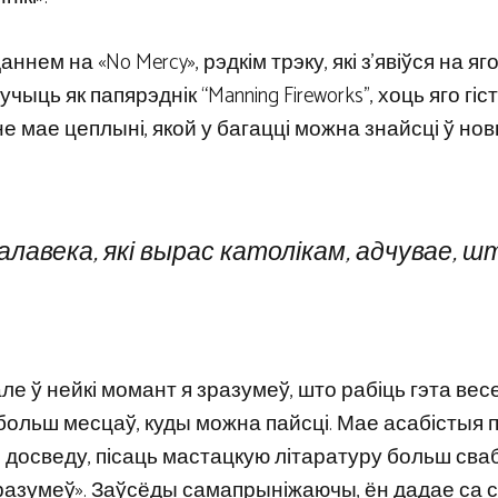
 на «No Mercy», рэдкім трэку, які з’явіўся на яго 
учыць як папярэднік “Manning Fireworks”, хоць яго гі
не мае цеплыні, якой у багацці можна знайсці ў но
лавека, які вырас католікам, адчувае, ш
але ў нейкі момант я зразумеў, што рабіць гэта вес
ольш месцаў, куды можна пайсці. Мае асабістыя па
о досведу, пісаць мастацкую літаратуру больш сва
а зразумеў». Заўсёды самапрыніжаючы, ён дадае са 