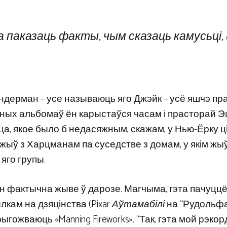
 паказаць факты, чым сказаць камусьці
ндерман – усе называюць яго Джэйк – усё яшчэ пр
льных альбомаў ён карыстаўся часам і прасторай Э
а, якое было б недасяжным, скажам, у Нью-Ёрку ці
жыў з Харцманам па суседстве з домам, у якім жы
 яго групы.
ён фактычна жыве ў дарозе. Магчыма, гэта пачуцц
кам на дзяцінства (Pixar
Аўтамабілі
на “Рудольфа
ўпрыгожваюць «Manning Fireworks». “Так, гэта мой рэко