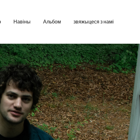
ю
Навіны
Альбом
звяжыцеся з намі