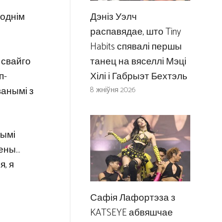
Дэніз Уэлч
ходнім
распавядае, што Tiny
Habits спявалі першы
танец на вяселлі Мэці
 свайго
Хілі і Габрыэт Бехтэль
п-
8 жніўня 2026
ванымі з
нымі
лены…
, я
Сафія Лафортэза з
KATSEYE абвяшчае