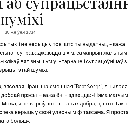
 аб супрацьстаян
шуміхі
28 жніўня 2024
ытыкі і не верыць у тое, што ты выдатны», – кажа
льна і суправаджаюцца ціхім, самапрыніжальным
ыклікаў вялізны шум у інтэрнэце і супрацоўнічаў з 
рыць гэтай шуміхі.
вясёлая і іранічна смешная “Boat Songs”, лічылася
добрай прэсы, — кажа ён, — здаецца: «Няма магчым
 Можа, я не верыў, што гэта так добра, ці што. Так 
спека верыць у свой уласны міф таксама. Я прост
ага больш».