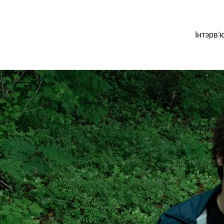
Інтэрв’