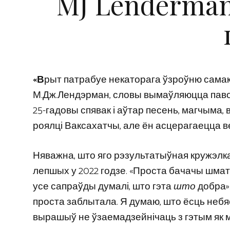
MJ Lenderman
«В
рыт патрабуе некаторага ўзроўню самакр
М.Дж.Лендэрман, словы вымаўляюцца паво
25-гадовы спявак і аўтар песень, магчыма, в
роялці Ваксахатчы, але ён асцерагаецца ве
Няважна, што яго рэзультатыўная кружэлка, 
лепшых у 2022 годзе. «Проста бачачы шмат 
усе сапраўды думалі, што гэта
што
добра».
проста заблытала. Я думаю, што ёсць небя
вырашыў не ўзаемадзейнічаць з гэтым як м