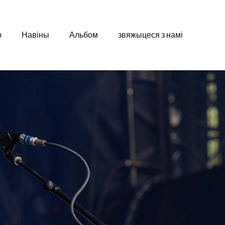
ю
Навіны
Альбом
звяжыцеся з намі