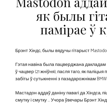
Mastodon аддай
як былы гіт
памірае ў 
Брэнт Хіндс, былы вядучы гітарыст Mastodon
Гэтая навіна была пацверджана дакладам
ў чацвер (21 жніўня), пасля таго, як паліцы
забіты ў сутыкненні з пазадарожнікам BMW
Мастадон аддаў даніну павагі да Хіндса, пі
смутку і смутку … Учора ўвечары Брэнт Хінд