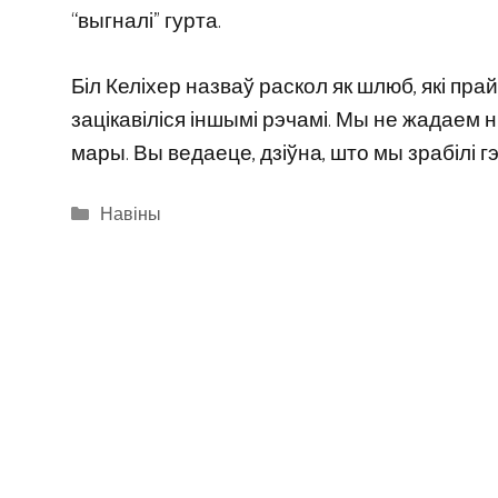
“выгналі” гурта.
Біл Келіхер назваў раскол як шлюб, які пра
зацікавіліся іншымі рэчамі. Мы не жадаем 
мары. Вы ведаеце, дзіўна, што мы зрабілі г
Categories
Навіны