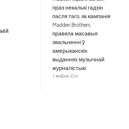
праз некалькі гадзін
пасля таго, як кампанія
ы
Madden Brothers
ваёй
правяла масавыя
звальненні ў
амерыканскіх
выданнях музычнай
журналістыкі
7 жніўня 2026