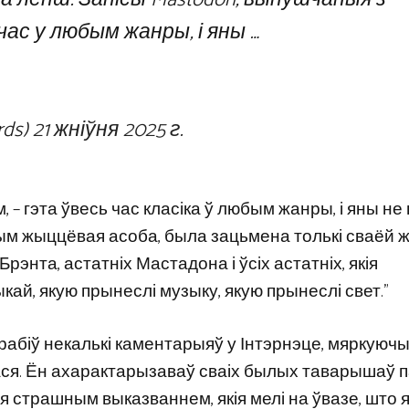
час у любым жанры, і яны …
rds)
21 жніўня 2025 г.
 – гэта ўвесь час класіка ў любым жанры, і яны не
, чым жыццёвая асоба, была зацьмена толькі сваёй 
Брэнта, астатніх Мастадона і ўсіх астатніх, якія
ай, якую прынеслі музыку, якую прынеслі свет.”
зрабіў некалькі каментарыяў у Інтэрнэце, мяркуючы
лася. Ён ахарактарызаваў сваіх былых таварышаў 
ся страшным выказваннем, якія мелі на ўвазе, што 