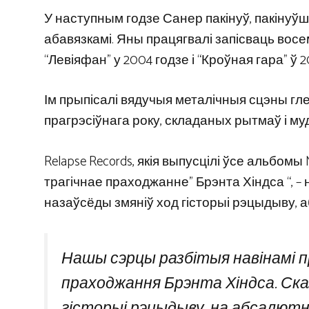
У наступным годзе Санер пакінуў, пакінуўш
абавязкамі. Яны працягвалі запісваць вос
“Левіяфан” у 2004 годзе і “Кроўная гара” ў 2
Ім прыпісалі вядучыя металічныя сцэны г
прагрэсіўнага року, складаных рытмаў і м
Relapse Records, якія выпусцілі ўсе альбомы 
трагічнае праходжанне” Брэнта Хіндса “, – 
назаўсёды змяніў ход гісторыі рэцыдыву, 
Нашы сэрцы разбітыя навінамі 
праходжання Брэнта Хіндса. Ска
гісторыі рэцыдыву, на абсалютн