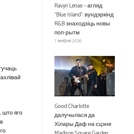
Ravyn Lenae – агляд
“Blue Island”: вундэркінд
R&B знаходзіць новы
поп-рытм
7 жніўня 2026
 гучаць
жахлівай
Good Charlotte
, што яго
далучылася да
па
Хілары Даф на сцэне
яго
Madison Square Garden