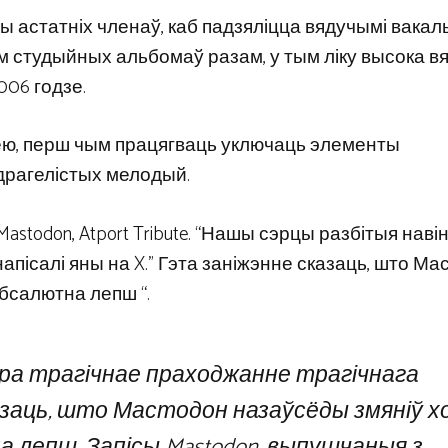
ы астатніх членаў, каб падзяліцца вядучымі вакал
ем студыйных альбомаў разам, у тым ліку высока 
006 годзе.
лею, перш чым працягваць уключаць элементы
удрагелістых мелодый.
Mastodon, Atport Tribute. “Нашы сэрцы разбітыя наві
напісалі яны на X.” Гэта заніжэнне сказаць, што М
абсалютна лепш “.
пра трагічнае праходжанне трагічнага
заць, што Мастодон назаўсёды змяніў х
а лепш. Запісы Mastodon, выпушчаныя з