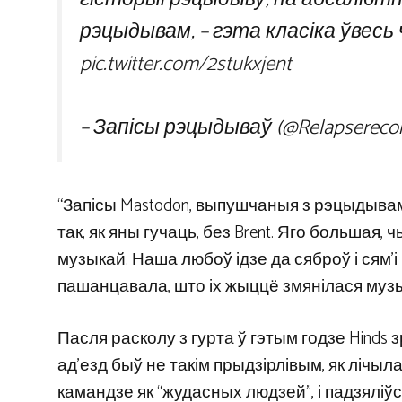
рэцыдывам, – гэта класіка ўвесь 
pic.twitter.com/2stukxjent
– Запісы рэцыдываў (@Relapsereco
“Запісы Mastodon, выпушчаныя з рэцыдывам,
так, як яны гучаць, без Brent. Яго большая
музыкай. Наша любоў ідзе да сяброў і сям’і 
пашанцавала, што іх жыццё змянілася музык
Пасля расколу з гурта ў гэтым годзе Hinds 
ад’езд быў не такім прыдзірлівым, як лічы
камандзе як “жудасных людзей”, і падзяліў