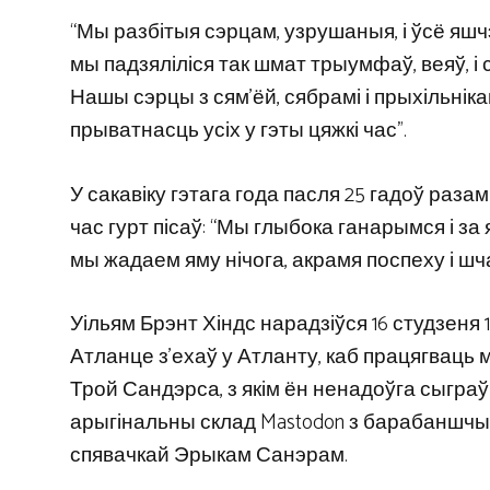
“Мы разбітыя сэрцам, узрушаныя, і ўсё яшч
мы падзяліліся так шмат трыумфаў, веяў, і 
Нашы сэрцы з сям’ёй, сябрамі і прыхільнікам
прыватнасць усіх у гэты цяжкі час”.
У сакавіку гэтага года пасля 25 гадоў раза
час гурт пісаў: “Мы глыбока ганарымся і за 
мы жадаем яму нічога, акрамя поспеху і шч
Уільям Брэнт Хіндс нарадзіўся 16 студзеня 
Атланце з’ехаў у Атланту, каб працягваць 
Трой Сандэрса, з якім ён ненадоўга сыграў
арыгінальны склад Mastodon з барабаншчы
спявачкай Эрыкам Санэрам.