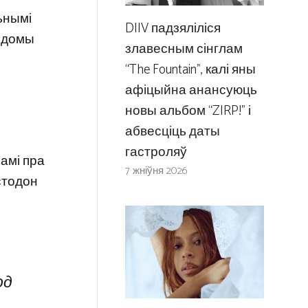
ьнымі
DIIV падзяліліся
вядомы
злавесным сінглам
“The Fountain”, калі яны
афіцыйна анансуюць
новы альбом “ZIRP!” і
абвесціць даты
гастроляў
намі пра
7 жніўня 2026
астодон
од