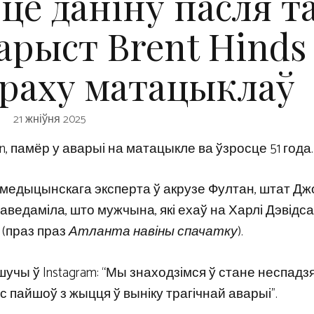
це даніну пасля та
арыст Brent Hinds
краху матацыклаў
21 жніўня 2025
, памёр у аварыі на матацыкле ва ўзросце 51 года.
 медыцынскага эксперта ў акрузе Фултан, штат Д
я паведаміла, што мужчына, які ехаў на Харлі Дэвідс
 (праз праз
Атланта навіны спачатку
).
шучы ў Instagram: “Мы знаходзімся ў стане неспадз
с пайшоў з жыцця ў выніку трагічнай аварыі”.