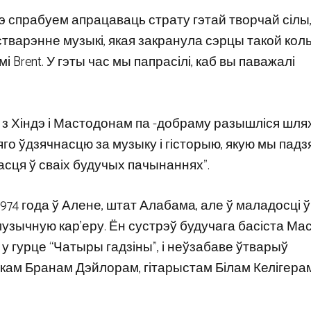
э спрабуем апрацаваць страту гэтай творчай сілы,
стварэнне музыкі, якая закранула сэрцы такой коль
і Brent. У гэты час мы папрасілі, каб вы паважалі
м з Хіндэ і Мастодонам па -добраму разышліся шляхі
яго ўдзячнасцю за музыку і гісторыю, якую мы падзял
асця ў сваіх будучых пачынаннях”.
1974 года ў Алене, штат Алабама, але ў маладосці ў
музычную кар’еру. Ён сустрэў будучага басіста М
 у гурце “Чатыры гадзіны”, і неўзабаве ўтварыў
кам Бранам Дэйлорам, гітарыстам Білам Келігерам