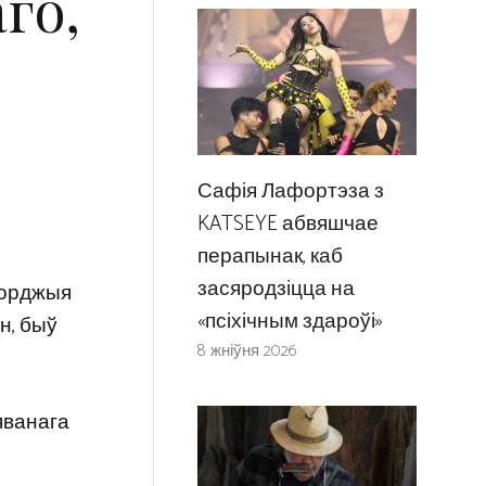
го,
Сафія Лафортэза з
KATSEYE абвяшчае
перапынак, каб
засяродзіцца на
жорджыя
«псіхічным здароўі»
ан, быў
8 жніўня 2026
яванага