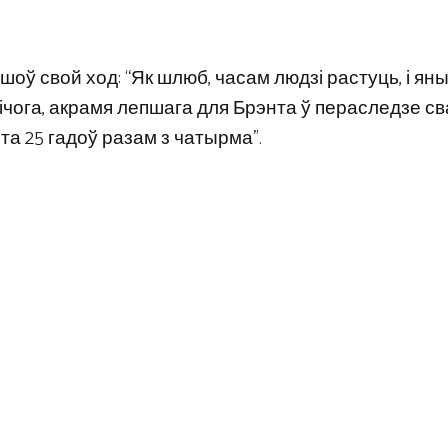
йшоў свой ход: “Як шлюб, часам людзі растуць, і ян
нічога, акрамя лепшага для Брэнта ў пераследзе с
эта 25 гадоў разам з чатырма”.