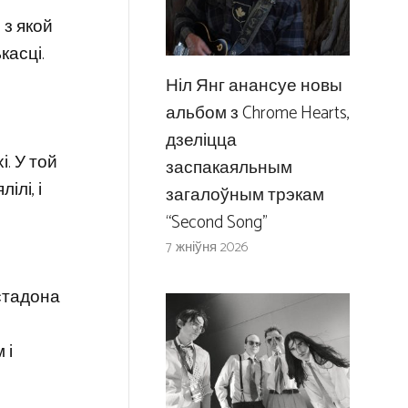
 з якой
касці.
Ніл Янг анансуе новы
альбом з Chrome Hearts,
дзеліцца
. У той
заспакаяльным
ілі, і
загалоўным трэкам
“Second Song”
7 жніўня 2026
астадона
 і