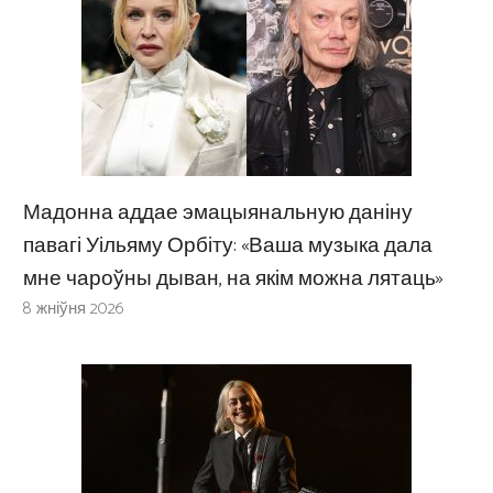
Мадонна аддае эмацыянальную даніну
павагі Уільяму Орбіту: «Ваша музыка дала
мне чароўны дыван, на якім можна лятаць»
8 жніўня 2026