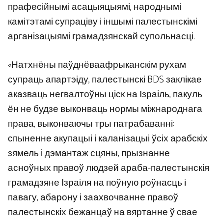
прафесійнымі асацыяцыямі, народнымі
камітэтамі супраціву і іншымі палестынскімі
арганізацыямі грамадзянскай супольнасці.
«Натхнёны паўднёваафрыканскім рухам
супраць апартэіду, палестынскі BDS заклікае
аказваць негвалтоўны ціск на Ізраіль, пакуль
ён не будзе выконваць нормы міжнароднага
права, выконваючы тры патрабаванні:
спыненне акупацыі і каланізацыі ўсіх арабскіх
зямель і дэмантаж сцяны, прызнанне
асноўных правоў людзей араба-палестынскія
грамадзяне Ізраіля на поўную роўнасць і
павагу, абарону і заахвочванне правоў
палестынскіх бежанцаў на вяртанне ў свае