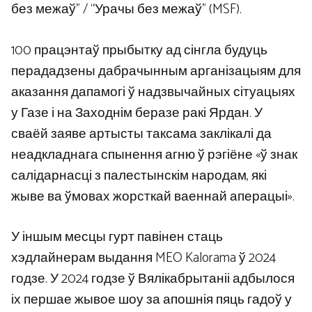
без межаў” / “Урачы без межаў” (MSF).
100 працэнтаў прыбытку ад сінгла будуць
перададзены дабрачынным арганізацыям для
аказання дапамогі ў надзвычайных сітуацыях
у Газе і на Заходнім беразе ракі Ярдан. У
сваёй заяве артысты таксама заклікалі да
неадкладнага спынення агню ў рэгіёне «ў знак
салідарнасці з палестынскім народам, які
жыве ва ўмовах жорсткай ваеннай аперацыі».
У іншым месцы гурт павінен стаць
хэдлайнерам выдання MEO Kalorama ў 2024
годзе. У 2024 годзе ў Вялікабрытаніі адбылося
іх першае жывое шоу за апошнія пяць гадоў у