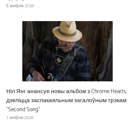
8 жніўня 2026
Ніл Янг анансуе новы альбом з Chrome Hearts,
дзеліцца заспакаяльным загалоўным трэкам
“Second Song”
7 жніўня 2026