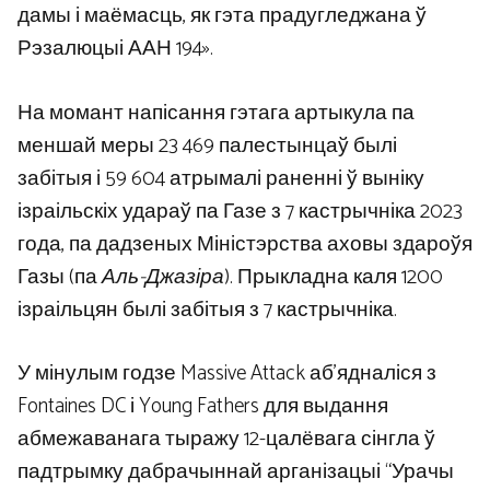
дамы і маёмасць, як гэта прадугледжана ў
Рэзалюцыі ААН 194».
На момант напісання гэтага артыкула па
меншай меры 23 469 палестынцаў былі
забітыя і 59 604 атрымалі раненні ў выніку
ізраільскіх удараў па Газе з 7 кастрычніка 2023
года, па дадзеных Міністэрства аховы здароўя
Газы (па
Аль-Джазіра
). Прыкладна каля 1200
ізраільцян былі забітыя з 7 кастрычніка.
У мінулым годзе Massive Attack аб’ядналіся з
Fontaines DC і Young Fathers для выдання
абмежаванага тыражу 12-цалёвага сінгла ў
падтрымку дабрачыннай арганізацыі “Урачы