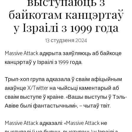
выступаюць з
байкотам канцэртаў
у Ізраілі з 1999 года
13 студзеня 2024
Massive Attack адкрыта заяўляюць аб байкоце
канцэртаў у Ізраілі з 1999 года.
Трып-хоп група адказала ў сваім афіцыйным
акаўнце X/Twitter на чыйсьці каментарый аб
сваім выступе ў краіне. «Вашы выступы ў Тэль-
Авіве былі фантастычнымі», — чытаў твіт.
Massive Attack адказалі: «Massive Attack не