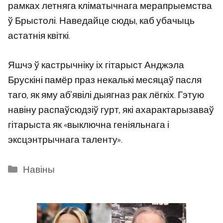
рамках летняга кліматычнага мерапрыемства
ў Брыстолі. Наведайце сюды, каб убачыць
астатнія квіткі.
Яшчэ ў кастрычніку іх гітарыст Анджэла
Брускіні памёр праз некалькі месяцаў пасля
таго, як яму аб’явілі дыягназ рак лёгкіх. Гэтую
навіну распаўсюдзіў гурт, які ахарактарызаваў
гітарыста як «выключна геніяльнага і
эксцэнтрычнага таленту».
Categories
Навіны