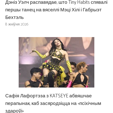
Дэніз Уэлч распавядае, што Tiny Habits спявалі
першы танец на вяселлі Мэці Хілі і Габрыэт
Бехтэль
8 жніўня 2026
Сафія Лафортэза з KATSEYE абвяшчае
перапынак, каб засяродзіцца на «псіхічным
здароўі»