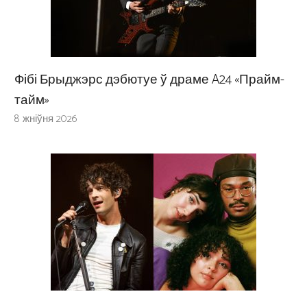
Фібі Брыджэрс дэбютуе ў драме A24 «Прайм-
тайм»
8 жніўня 2026