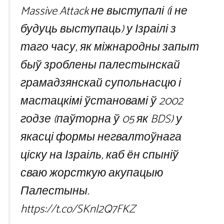
Massive Attack не выступалі (і не
будуць выступаць) у Ізраілі з
таго часу, як міжнародны запыт
быў зроблены палестынскай
грамадзянскай супольнасцю і
мастацкімі ўстановамі ў 2002
годзе (паўторна ў 05 як BDS) у
якасці формы негвалтоўнага
ціску на Ізраіль, каб ён спыніў
сваю жорсткую акупацыю
Палестыны.
https://t.co/SKnl2Q7FKZ