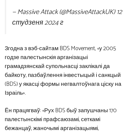
— Massive Attack (@MassiveAttackUK)
12
студзеня 2024 г
Згодна з вэб-сайтам BDS Movement, «у 2005
годзе палестынскія арганізацыі
грамадзянскай супольнасці заклікалі да
байкоту, пазбаўлення інвестыцый і санкцый
(BDS) у якасці формы негвалтоўнага ціску на
Ізраіль».
Ён працягваў: «Рух BDS быў запушчаны 170
палестынскімі прафсаюзамі, сеткамі
бежанцаў, жаночымі арганізацыямі,