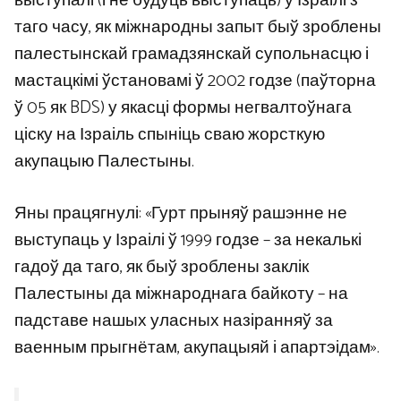
выступалі (і не будуць выступаць) у Ізраілі з
таго часу, як міжнародны запыт быў зроблены
палестынскай грамадзянскай супольнасцю і
мастацкімі ўстановамі ў 2002 годзе (паўторна
ў 05 як BDS) у якасці формы негвалтоўнага
ціску на Ізраіль спыніць сваю жорсткую
акупацыю Палестыны.
Яны працягнулі: «Гурт прыняў рашэнне не
выступаць у Ізраілі ў 1999 годзе – за некалькі
гадоў да таго, як быў зроблены заклік
Палестыны да міжнароднага байкоту – на
падставе нашых уласных назіранняў за
ваенным прыгнётам, акупацыяй і апартэідам».