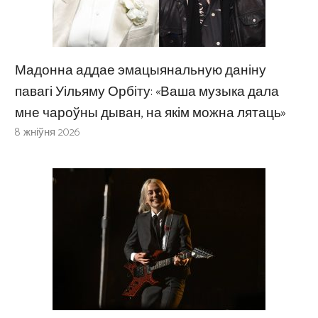
Мадонна аддае эмацыянальную даніну
павагі Уільяму Орбіту: «Ваша музыка дала
мне чароўны дыван, на якім можна лятаць»
8 жніўня 2026