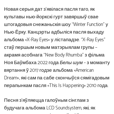
Новая серыя дат з’явілася пасля таго, як
культавы нью-йоркскі гурт завяршыў свае
штогадовыя снежаньскія шоу “Winter Function” у
Нью-Ёрку. Канцэрты адбыліся пасля выхаду
альбома «X-Ray Eyes» у лістападзе. “X-Ray Eyes”
стаў першым новым матэрыялам групы –
акрамя асобнага “New Body Rhumba” з фільма
Ноя Баўмбаха 2022 года
Белы шум
– з моманту
вяртання ў 2017 годзе альбома «American
Dream», які сам па сабе скончыўся сямігадовым
перапынкам пасля «This Is Happening» 2010 года.
Песня з’яўляецца галоўным сінглам з
будучага альбома LCD Soundsystem, які, як