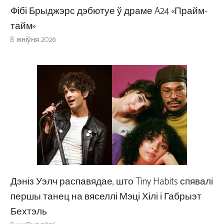
Фібі Брыджэрс дэбютуе ў драме A24 «Прайм-
тайм»
8 жніўня 2026
Дэніз Уэлч распавядае, што Tiny Habits спявалі
першы танец на вяселлі Мэці Хілі і Габрыэт
Бехтэль