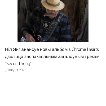
Ніл Янг анансуе новы альбом з Chrome Hearts,
дзеліцца заспакаяльным загалоўным трэкам
“Second Song”
7 жніўня 2026