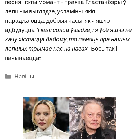
песня і гэты момант – праява Гластанбэры ў
лепшым выглядзе, успаміны, якія
нараджаюцца, добрыя часы, якія яшчэ
адбудуцца: ‘
І калі сонца ўзыдзе, і я ўсё яшчэ не
хачу хістацца дадому, то памяць пра нашых
лепшых трымае нас на нагах
.’ Вось так і
пачынаецца».
Categories
Навіны