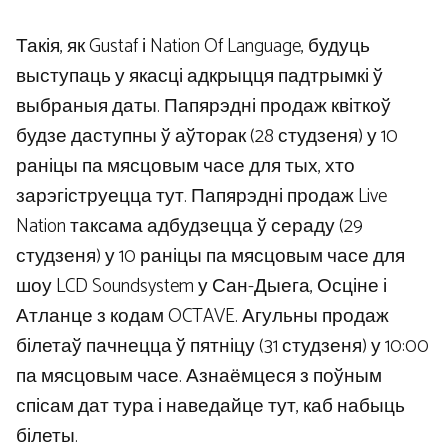
Такія, як Gustaf і Nation Of Language, будуць
выступаць у якасці адкрыцця падтрымкі ў
выбраныя даты. Папярэдні продаж квіткоў
будзе даступны ў аўторак (28 студзеня) у 10
раніцы па мясцовым часе для тых, хто
зарэгіструецца тут. Папярэдні продаж Live
Nation таксама адбудзецца ў сераду (29
студзеня) у 10 раніцы па мясцовым часе для
шоу LCD Soundsystem у Сан-Дыега, Осціне і
Атланце з кодам OCTAVE. Агульны продаж
білетаў пачнецца ў пятніцу (31 студзеня) у 10:00
па мясцовым часе. Азнаёмцеся з поўным
спісам дат тура і наведайце тут, каб набыць
білеты.