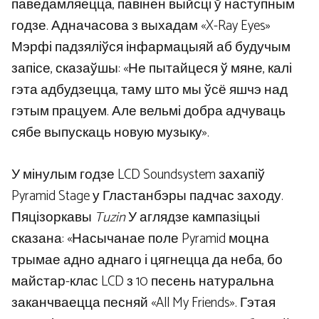
паведамляецца, павінен выйсці ў наступным
годзе. Адначасова з выхадам «X-Ray Eyes»
Мэрфі падзяліўся інфармацыяй аб будучым
запісе, сказаўшы: «Не пытайцеся ў мяне, калі
гэта адбудзецца, таму што мы ўсё яшчэ над
гэтым працуем. Але вельмі добра адчуваць
сябе выпускаць новую музыку».
У мінулым годзе LCD Soundsystem захапіў
Pyramid Stage у Гластанбэры падчас заходу.
Пяцізоркавы
Tuzin
У аглядзе кампазіцыі
сказана: «Насычанае поле Pyramid моцна
трымае адно аднаго і цягнецца да неба, бо
майстар-клас LCD з 10 песень натуральна
заканчваецца песняй «All My Friends». Гэтая