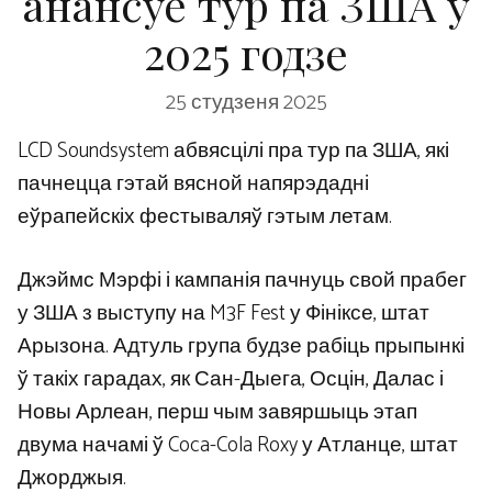
анансуе тур па ЗША ў
2025 годзе
25 студзеня 2025
LCD Soundsystem абвясцілі пра тур па ЗША, які
пачнецца гэтай вясной напярэдадні
еўрапейскіх фестываляў гэтым летам.
Джэймс Мэрфі і кампанія пачнуць свой прабег
у ЗША з выступу на M3F Fest у Фініксе, штат
Арызона. Адтуль група будзе рабіць прыпынкі
ў такіх гарадах, як Сан-Дыега, Осцін, Далас і
Новы Арлеан, перш чым завяршыць этап
двума начамі ў Coca-Cola Roxy у Атланце, штат
Джорджыя.