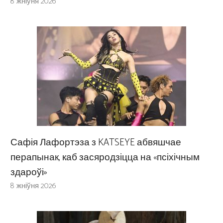
8 жніўня 2026
Сафія Лафортэза з KATSEYE абвяшчае
перапынак, каб засяродзіцца на «псіхічным
здароўі»
8 жніўня 2026