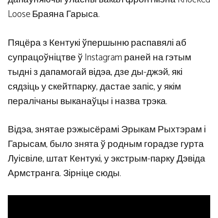
Loose Браяна Гарыса.
Пяцёра з Кентукі ўпершыню распавялі аб
супрацоўніцтве ў Instagram раней на гэтым
тыдні з дапамогай відэа, дзе ды-джэй, які
сядзіць у скейтпарку, дастае запіс, у якім
пералічаны выканаўцы і назва трэка.
Відэа, знятае рэжысёрамі Эрыкам Рыхтэрам і
Гарысам, было знята ў родным горадзе гурта
Луісвіле, штат Кентукі, у экстрым-парку Дэвіда
Армстранга. Зірніце сюды.