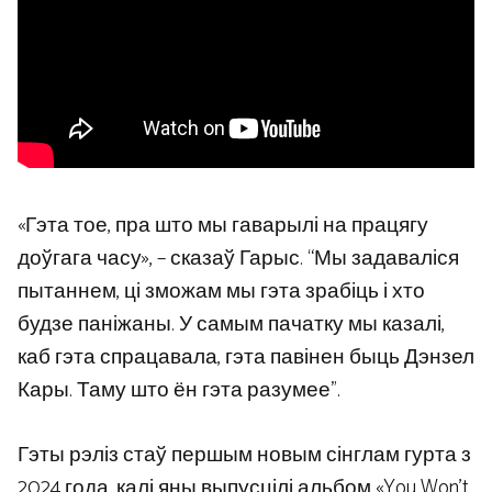
«Гэта тое, пра што мы гаварылі на працягу
доўгага часу», – сказаў Гарыс. “Мы задаваліся
пытаннем, ці зможам мы гэта зрабіць і хто
будзе паніжаны. У самым пачатку мы казалі,
каб гэта спрацавала, гэта павінен быць Дэнзел
Кары. Таму што ён гэта разумее”.
Гэты рэліз стаў першым новым сінглам гурта з
2024 года, калі яны выпусцілі альбом «You Won’t