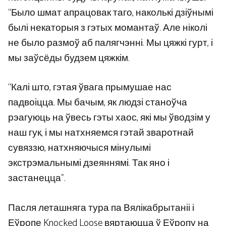
“Было шмат апрацовак таго, наколькі дзіўнымі
былі некаторыя з гэтых момантаў. Але ніколі
не было размоў аб палягчэнні. Мы цяжкі гурт, і
мы заўсёды будзем цяжкім.
“Калі што, гэтая ўвага прымушае нас
падвоіцца. Мы бачым, як людзі станоўча
рэагуюць на ўвесь гэты хаос, які мы ўводзім у
наш гук, і мы натхняемся гэтай зваротнай
сувяззю, натхняючыся мінулымі
экстрэмальнымі дзеяннямі. Так яно і
застанецца”.
Пасля леташняга тура па Вялікабрытаніі і
Еўропе Knocked Loose вяртаюцца ў Еўропу на