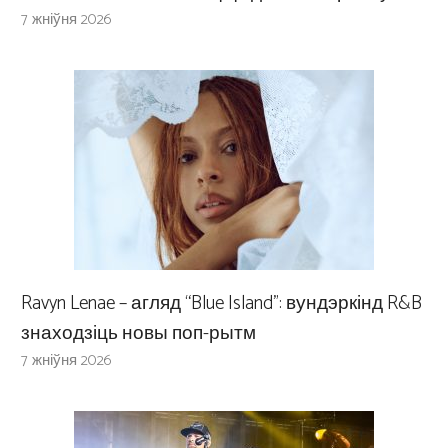
7 жніўня 2026
Ravyn Lenae – агляд “Blue Island”: вундэркінд R&B
знаходзіць новы поп-рытм
7 жніўня 2026