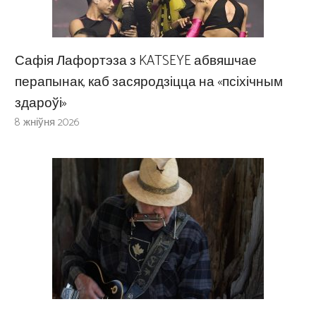
Сафія Лафортэза з KATSEYE абвяшчае
перапынак, каб засяродзіцца на «псіхічным
здароўі»
8 жніўня 2026