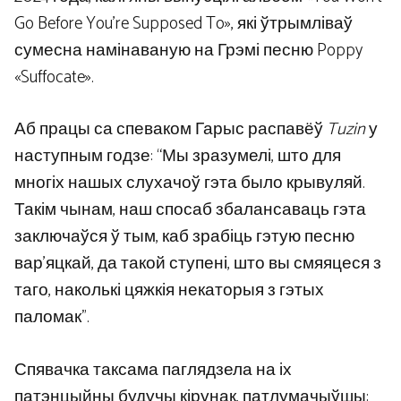
Go Before You’re Supposed To», які ўтрымліваў
сумесна намінаваную на Грэмі песню Poppy
«Suffocate».
Аб працы са спеваком Гарыс распавёў
Tuzin
у
наступным годзе: “Мы зразумелі, што для
многіх нашых слухачоў гэта было крывуляй.
Такім чынам, наш спосаб збалансаваць гэта
заключаўся ў тым, каб зрабіць гэтую песню
вар’яцкай, да такой ступені, што вы смяяцеся з
таго, наколькі цяжкія некаторыя з гэтых
паломак”.
Спявачка таксама паглядзела на іх
патэнцыйны будучы кірунак, патлумачыўшы: