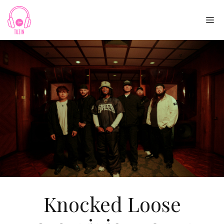
Skip
to
Me
content
Knocked Loose