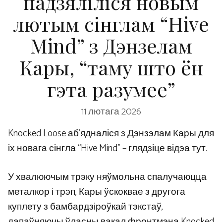
падзяліліся новым
лютым сінглам “Hive
Mind” з Дэнзелам
Кары, “таму што ён
гэта разумее”
11 лютага 2026
Knocked Loose аб’ядналіся з Дэнзэлам Кары для
іх новага сінгла “Hive Mind” – глядзіце відэа тут.
У хвалюючым трэку няўмольна спалучаюцца
металкор і трэп, Кары ўскоквае з другога
куплету з бамбардзіроўкай тэкстаў,
дапаўняючы ўласны вакал фронтмэна Knocked