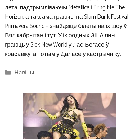
лета, падтрымліваючы Metallica і Bring Me The
Horizon, а таксама граючы на ​​Slam Dunk Festival і
Primavera Sound – знайдзіце білеты на іх шоу ў
Вялікабрытаніі тут. У іх родных ЗША яны
граюць у Sick New World у Лас-Вегасе ў
красавіку, а потым у Даласе ў кастрычніку.
Categories
Навіны