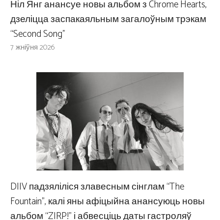
Ніл Янг анансуе новы альбом з Chrome Hearts,
дзеліцца заспакаяльным загалоўным трэкам
“Second Song”
7 жніўня 2026
DIIV падзяліліся злавесным сінглам “The
Fountain”, калі яны афіцыйна анансуюць новы
альбом “ZIRP!” і абвесціць даты гастроляў