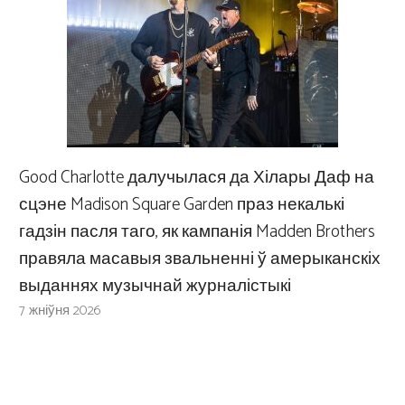
Good Charlotte далучылася да Хілары Даф на
сцэне Madison Square Garden праз некалькі
гадзін пасля таго, як кампанія Madden Brothers
правяла масавыя звальненні ў амерыканскіх
выданнях музычнай журналістыкі
7 жніўня 2026