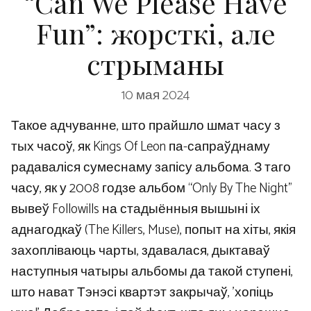
“Can We Please Have
Fun”: жорсткі, але
стрыманы
10 мая 2024
Такое адчуванне, што прайшло шмат часу з
тых часоў, як Kings Of Leon па-сапраўднаму
радаваліся сумеснаму запісу альбома. З таго
часу, як у 2008 годзе альбом “Only By The Night”
вывеў Followills на стадыённыя вышыні іх
аднагодкаў (The Killers, Muse), попыт на хіты, якія
захопліваюць чарты, здавалася, дыктаваў
наступныя чатыры альбомы да такой ступені,
што нават Тэнэсі квартэт закрычаў, 'хопіць