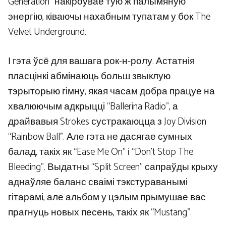
Generation” накіроўвае тую ж палымяную
энергію, ківаючы нахабным тупатам у бок The
Velvet Underground.
І гэта ўсё для вашага рок-н-ролу. Астатнія
пласцінкі абмінаюць больш звыклую
тэрыторыю гімну, якая часам добра працуе на
хвалюючым адкрыцці “Ballerina Radio”, а
драйвавыя Strokes сустракаюцца з Joy Division
“Rainbow Ball”. Але гэта не дасягае сумных
балад, такіх як “Ease Me On” і “Don't Stop The
Bleeding”. Выдатны “Split Screen” сапраўды крыху
аднаўляе баланс сваімі тэкстураванымі
гітарамі, але альбом у цэлым прымушае вас
прагнуць новых песень, такіх як “Mustang”.