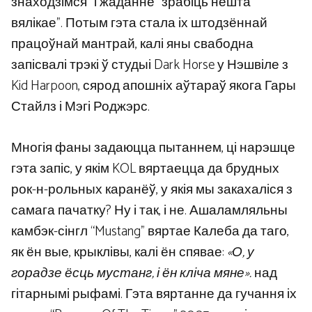
знаходзімся” і жаданне “зрабіць нешта
вялікае”. Потым гэта стала іх штодзённай
працоўнай мантрай, калі яны свабодна
запісвалі трэкі ў студыі Dark Horse у Нэшвіле з
Kid Harpoon, сярод апошніх аўтараў якога Гары
Стайлз і Мэгі Роджэрс.
Многія фаны задаюцца пытаннем, ці нарэшце
гэта запіс, у якім KOL вяртаецца да брудных
рок-н-рольных каранёў, у якія мы закахаліся з
самага пачатку? Ну і так, і не. Ашаламляльны
камбэк-сінгл “Mustang” вяртае Калеба да таго,
як ён вые, крыклівы, калі ён спявае:
«О, у
горадзе ёсць мустанг, і ён кліча мяне».
над
гітарнымі рыфамі. Гэта вяртанне да гучання іх