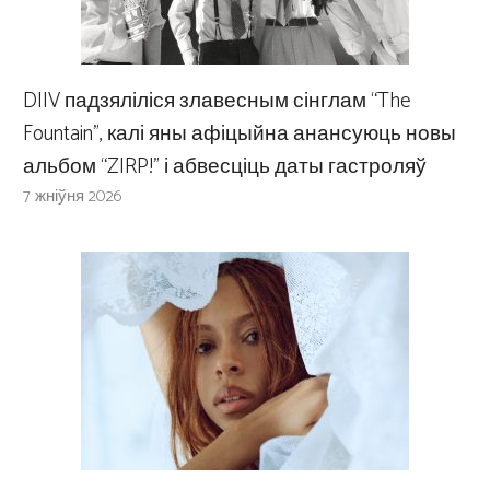
DIIV падзяліліся злавесным сінглам “The
Fountain”, калі яны афіцыйна анансуюць новы
альбом “ZIRP!” і абвесціць даты гастроляў
7 жніўня 2026