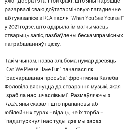
ужо!' Добра гэта, і той факт, што яны нарэшце
разарвалі сваю доўгатэрміновую пагадненне
аб гуказапісе з RCA пасля “When You See Yourself”
у 2021 годзе, што адкрыла ім магчымасць
стварыць запіс, пазбаўлены бескампрамісных
патрабаванняў і ціску.
Такім чынам, назва альбома нумар дзевяць
“Can We Please Have Fun” пачалася як
“расчараваная просьба” фронтмэна Калеба
Фоловіла вярнуцца да стварэння музыкі, якая
“зрабіла нас шчаслівымі”. Размаўляючы з
Tuzin
, яны сказалі, што прапановы аб
юбілейных турах – відаць, не іх торба –
“падштурхнулі нас туды, дзе мы зараз