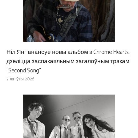
Ніл Янг анансуе новы альбом з Chrome Hearts,
дзеліцца заспакаяльным загалоўным трэкам
“Second Song”
7 жніўня 2026