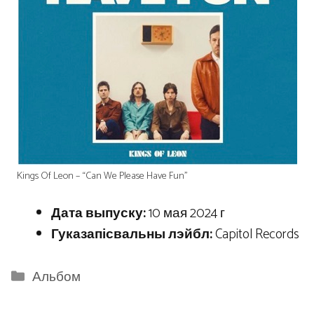
Kings Of Leon – “Can We Please Have Fun”
Дата выпуску:
10 мая 2024 г
Гуказапісвальны лэйбл:
Capitol Records
Categories
Альбом