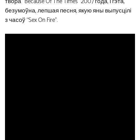
твора “Because Of The Times” 2007 года, і гэта,
безумоўна, лепшая песня, якую яны выпусцілі
з часоў “Sex On Fire”.