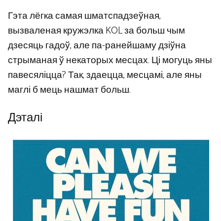
Гэта лёгка самая шматспадзеўная,
вызваленая кружэлка KOL за больш чым
дзесяць гадоў, але па-ранейшаму дзіўна
стрыманая ў некаторых месцах. Ці могуць яны
павесяліцца? Так, здаецца, месцамі, але яны
маглі б мець нашмат больш.
Дэталі