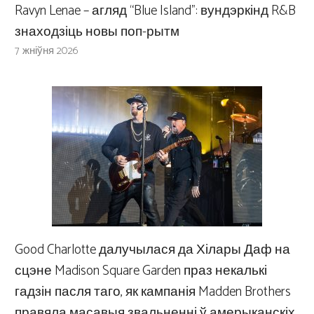
Ravyn Lenae – агляд “Blue Island”: вундэркінд R&B
знаходзіць новы поп-рытм
7 жніўня 2026
Good Charlotte далучылася да Хілары Даф на
сцэне Madison Square Garden праз некалькі
гадзін пасля таго, як кампанія Madden Brothers
правяла масавыя звальненні ў амерыканскіх