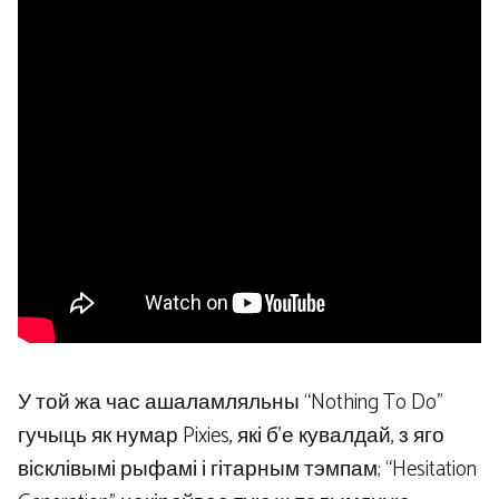
У той жа час ашаламляльны “Nothing To Do”
гучыць як нумар Pixies, які б'е кувалдай, з яго
вісклівымі рыфамі і гітарным тэмпам; “Hesitation