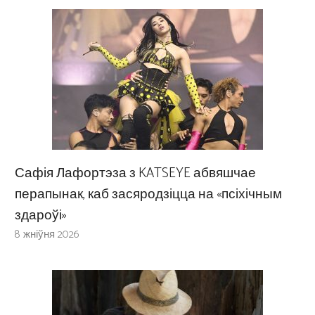
Сафія Лафортэза з KATSEYE абвяшчае
перапынак, каб засяродзіцца на «псіхічным
здароўі»
8 жніўня 2026