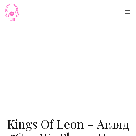
Skip
to
Me
content
Kings Of Leon – Агляд