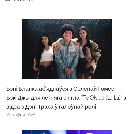
Бэні Бланка аб’яднаўся з Селенай Гомес і
Бэкі Джы для летняга сінгла “Te Olvido (La La)” з
відэа з Дэні Трэха ў галоўнай ролі
10 жніўня 2026