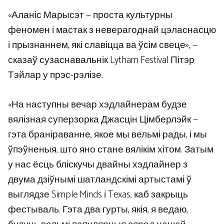
«Аланіс Марысэт — проста культурны
феномен і мастак з неверагоднай цэласнасцю
і прызнаннем, які славіцца ва ўсім свеце», —
сказаў сузаснавальнік Lytham Festival Пітэр
Тэйлар у прэс-рэлізе.
«На наступны вечар хэдлайнерам будзе
вялізная суперзорка Джасцін Цімберлэйк —
гэта браніраванне, якое мы вельмі рады, і мы
ўпэўненыя, што яно стане вялікім хітом. Затым
у нас ёсць бліскучы двайны хэдлайнер з
двума дзіўнымі шатландскімі артыстамі ў
выглядзе Simple Minds і Texas, каб закрыць
фестываль. Гэта два гурты, якія, я ведаю,