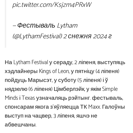
pic.twitter.com/Ksjzm4PRxW
— Фестываль Lytham
(@LythamFestival)
2 снежня 2024 г
На Lytham Festival у сераду, 2 ліпеня, выступяць
хэдлайнеры Kings of Leon, у пятніцу (4 ліпеня)
пойдуць Марысэт, у суботу (5 ліпеня) і ў
нядзелю (6 ліпеня) Цімберлэйк, у якім Simple
Minds і Texas узначаляць рэйтынг. фестываль,
спонсарам якога з’яўляецца ТК Maxx. Галоўны
выступ на чацвер, 3 ліпеня, яшчэ не
абвешчаны.