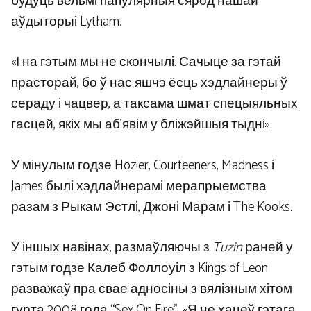
будуць вельмі папулярныя сярод нашай
аўдыторыі Lytham.
«І на гэтым мы не скончылі. Сачыце за гэтай
прасторай, бо ў нас яшчэ ёсць хэдлайнеры ў
сераду і чацвер, а таксама шмат спецыяльных
гасцей, якіх мы аб’явім у бліжэйшыя тыдні».
У мінулым годзе Hozier, Courteeners, Madness і
James былі хэдлайнерамі мерапрыемства
разам з Рыкам Эстлі, Джоні Марам і The Kooks.
У іншых навінах, размаўляючы з
Tuzin
раней у
гэтым годзе Калеб Фоллоуіл з Kings of Leon
разважаў пра свае адносіны з вялізным хітом
гурта 2008 года “Sex On Fire”. «Я не хацеў гэтага