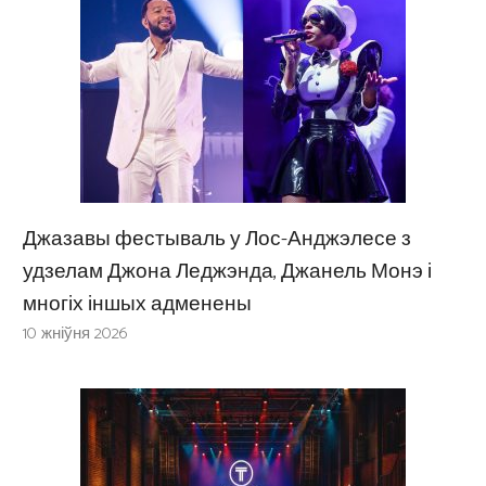
Джазавы фестываль у Лос-Анджэлесе з
удзелам Джона Леджэнда, Джанель Монэ і
многіх іншых адменены
10 жніўня 2026