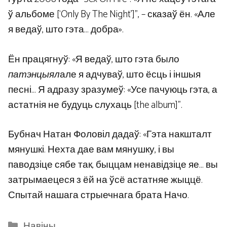
ў альбоме [‘Only By The Night’]”, – сказаў ён. «Але
я ведаў, што гэта… добра».
Ён працягнуў: «Я ведаў, што гэта было
патэнцыял
але я адчуваў, што ёсць і іншыя
песні… Я адразу зразумеў: «Усе пачуюць гэта, а
астатнія не будуць слухаць [the album]”.
Бубнач Натан Фоловіл дадаў: «Гэта накшталт
мянушкі. Нехта дае вам мянушку, і вы
паводзіце сябе так, быццам ненавідзіце яе… вы
затрымаецеся з ёй на ўсё астатняе жыццё.
Спытай нашага стрыечнага брата Начо.
Categories
Навіны