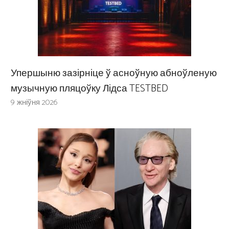
Упершыню зазірніце ў асноўную абноўленую
музычную пляцоўку Лідса TESTBED
9 жніўня 2026