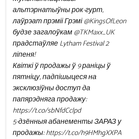
альтэрнатыўны рок-гурт,
лаўрэат прэміі Грэмі
@KingsOfLeon
будзе загалоўкам
@TKMaxx_UK
прадстаўляе Lytham Festival 2
ліпеня!
Квіткі ў продажы ў 9 раніцы ў
пятніцу, падпішыцеся на
эксклюзіўны доступ да
папярэдняга продажу:
https://t.co/sbNfdCclpd
5-дзённыя абанементы ЗАРАЗ у
продажы: https://t.co/h9HMhgXXPA