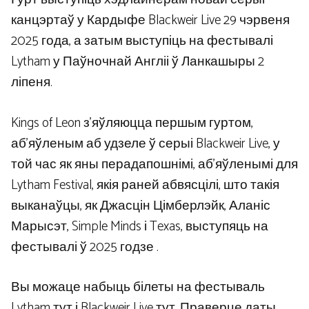
канцэртаў у Кардыфе Blackweir Live 29 чэрвеня
2025 года, а затым выступіць на фестывалі
Lytham у Паўночнай Англіі ў Ланкашыры 2
ліпеня.
Kings of Leon з’яўляюцца першым гуртом,
аб’яўленым аб удзеле ў серыі Blackweir Live, у
той час як яны перадапошнімі, аб’яўленымі для
Lytham Festival, якія раней абвясцілі, што такія
выканаўцы, як Джасцін Цімберлэйк, Аланіс
Марысэт, Simple Minds і Texas, выступяць на
фестывалі ў 2025 годзе .
Вы можаце набыць білеты на фестываль
Lytham тут і Blackweir Live тут. Праверце даты