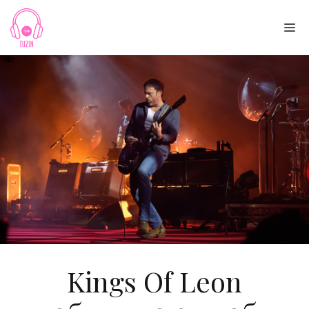
Skip
to
Me
content
Kings Of Leon