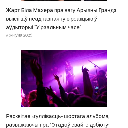
Жарт Біла Махера пра вагу Арыяны Грандэ
выклікаў неадназначную рэакцыю ў
аўдыторыі “У рэальным часе”
9 жніўня 2026
Расквітае «гуллівасць» шостага альбома,
разважаючы пра 10 гадоў свайго дэбюту: