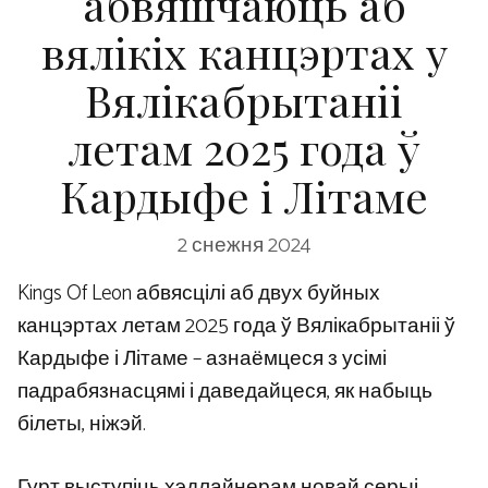
абвяшчаюць аб
вялікіх канцэртах у
Вялікабрытаніі
летам 2025 года ў
Кардыфе і Літаме
2 снежня 2024
Kings Of Leon абвясцілі аб двух буйных
канцэртах летам 2025 года ў Вялікабрытаніі ў
Кардыфе і Літаме – азнаёмцеся з усімі
падрабязнасцямі і даведайцеся, як набыць
білеты, ніжэй.
Гурт выступіць хэдлайнерам новай серыі