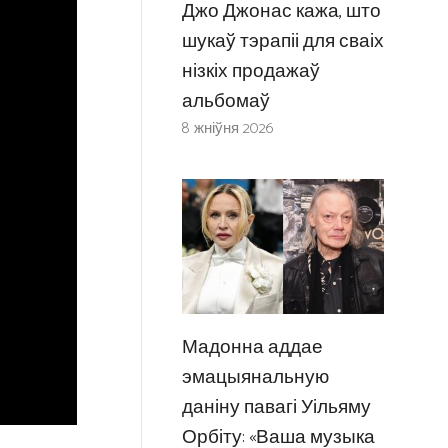
Джо Джонас кажа, што
шукаў тэрапіі для сваіх
нізкіх продажаў
альбомаў
8 жніўня 2026
Мадонна аддае
эмацыянальную
даніну павагі Уільяму
Орбіту: «Ваша музыка