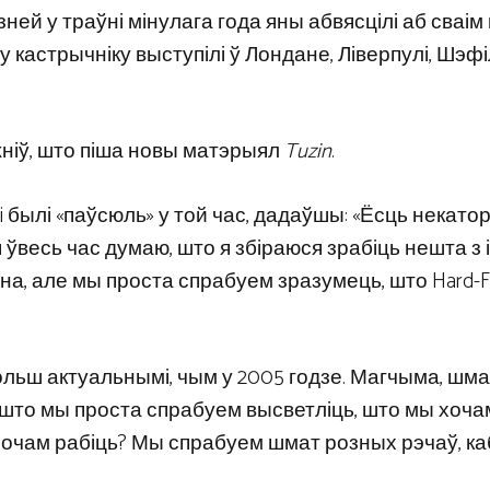
азней у траўні мінулага года яны абвясцілі аб сваі
 у кастрычніку выступілі ў Лондане, Ліверпулі, Шэфі
жніў, што піша новы матэрыял
Tuzin
.
былі «паўсюль» у той час, дадаўшы: «Ёсць некаторы
я ўвесь час думаю, што я збіраюся зрабіць нешта з і
на, але мы проста спрабуем зразумець, што Hard-F
ольш актуальнымі, чым у 2005 годзе. Магчыма, шма
 што мы проста спрабуем высветліць, што мы хоча
ы хочам рабіць? Мы спрабуем шмат розных рэчаў, ка