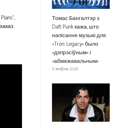
Plans”,
Томас Бангалтэр з
 заказ
Daft Punk кажа, што
напісанне музыкі для
«Tron: Legacy» было
«дэпрэсіўным» і
«абмежавальным»
9 жніўня 2026