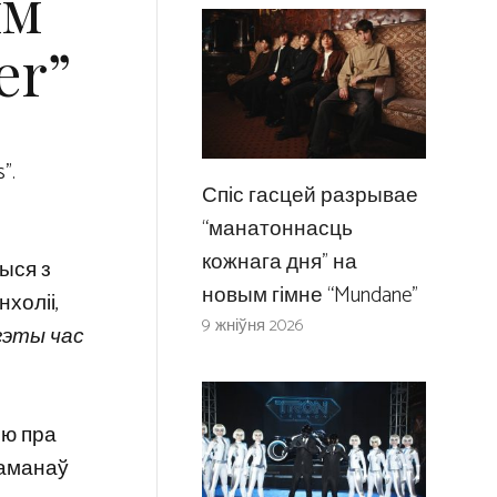
ым
er”
”.
Спіс гасцей разрывае
“манатоннасць
кожнага дня” на
чыся з
новым гімне “Mundane”
холіі,
9 жніўня 2026
гэты час
ію пра
раманаў