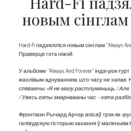
Hard-Fi падз
новым сінглам 
Hard-Fi падзяліліся новым сінглам “Always And
Праверце гэта ніжэй.
У альбоме “Always And Forever” індзі-рок-гур
жахлівым адчуваннем, што часу не хапае. 
спяваючы: «
Я не магу растлумачыць / Але 
/ Увесь гэты змарнаваны час – гэта разбі
Фронтмэн Рычард Арчэр апісаў трэк як «ру
галівудскую гісторыю кахання ў маленькім