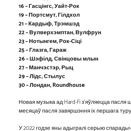
16 – Гасцінгс, Уайт-Рок
19 – Портсмут, Гілдхол
21 – Кардыф, Трэмшэд
22 – Вулверхэмптан, Вулфрун
23 – Нотынгем, Рок-Сіці
25 – Глазга, Гараж
26 – Шэфілд, Свінцовы млын
27 – Манчэстэр, Рыц
29 – Лідс, Стылус
30 – Лондан, Roundhouse
Новая музыка ад Hard-Fi з’яўляецца пасля ш
месяцаў пасля завяршэння іх першага туру 
У 2022 годзе яны адыгралі серыю спарадычны