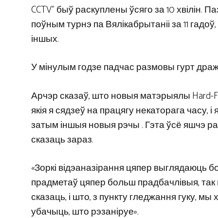
CCTV” быў раскуплены ўсяго за 10 хвілін. П
поўным турнэ па Вялікабрытаніі за 11 гадоў,
іншых.
У мінулым годзе падчас размовы гурт дра
Арчэр сказаў, што новыя матэрыялы Hard-Fi 
якія я сядзеў на працягу некаторага часу, і 
затым іншыя новыя рэчы . Гэта ўсё яшчэ ра
сказаць зараз.
«Зоркі відэаназірання цяпер выглядаюць б
прадметаў цяпер больш прадбачлівыя, так
сказаць, і што, з пункту гледжання гуку, м
убачыць, што рэзаніруе».