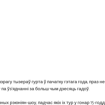
эрагу тызераў гурта ў пачатку гэтага года, праз не
па ўз’яднанні за больш чым дзесяць гадоў.
х рэюніян-шоу, падчас якіх іх тур у гонар 15-годд