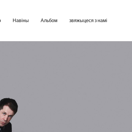
ю
Навіны
Альбом
звяжыцеся з намі