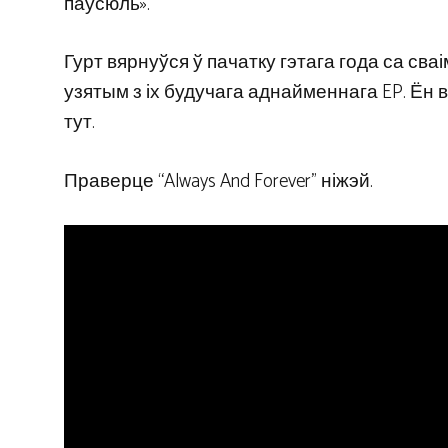
паўсюль».
Гурт вярнуўся ў пачатку гэтага года са сваі
узятым з іх будучага аднайменнага EP. Ён в
тут.
Праверце “Always And Forever” ніжэй.