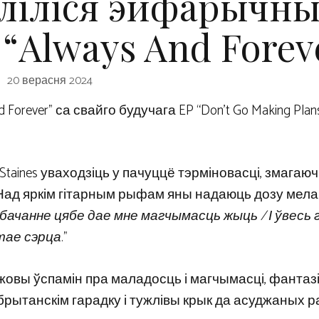
яліліся эйфарычн
“Always And Forev
20 верасня 2024
 Forever” са свайго будучага EP “Don’t Go Making Plans
т Staines уваходзіць у пачуццё тэрміновасці, змагаю
Над яркім гітарным рыфам яны надаюць дозу мелан
бачанне цябе дае мне магчымасць жыць / І ўвесь 
тае сэрца
.”
жовы ўспамін пра маладосць і магчымасці, фантаз
 брытанскім гарадку і тужлівы крык да асуджаных 