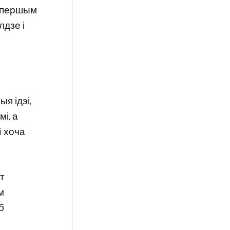
м першым
лдзе і
я ідэі,
мі, а
i хоча
т
м
б