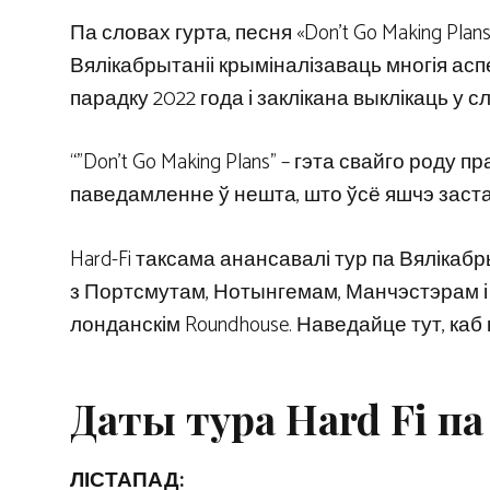
Па словах гурта, песня «Don’t Go Making P
Вялікабрытаніі крыміналізаваць многія ас
парадку 2022 года і заклікана выклікаць у 
“”Don’t Go Making Plans” – гэта свайго роду 
паведамленне ў нешта, што ўсё яшчэ заста
Hard-Fi таксама анансавалі тур па Вялікабр
з Портсмутам, Нотынгемам, Манчэстэрам і
лонданскім Roundhouse. Наведайце тут, каб к
Даты тура Hard Fi па
ЛІСТАПАД: