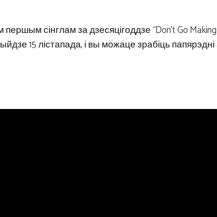
м першым сінглам за дзесяцігоддзе “Don’t Go Making 
ыйдзе 15 лістапада, і вы можаце зрабіць папярэдні