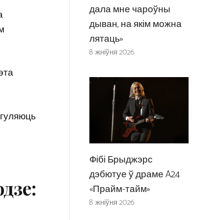
дала мне чароўны
а
дыван, на якім можна
м
лятаць»
8 жніўня 2026
гэта
 згуляюць
Фібі Брыджэрс
дэбютуе ў драме A24
одзе:
«Прайм-тайм»
8 жніўня 2026