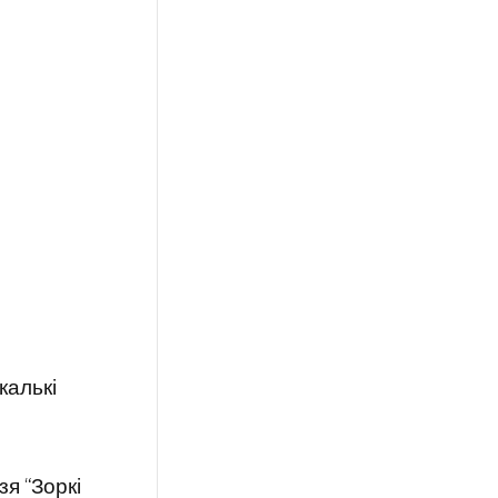
калькі
зя “Зоркі