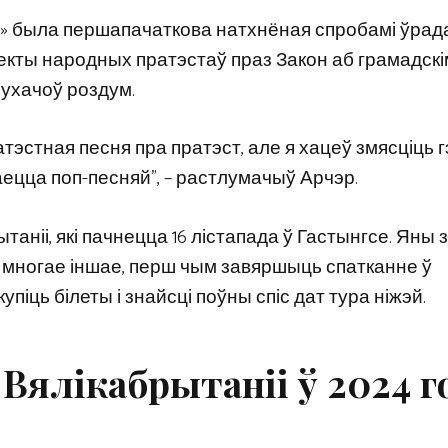
lans» была першапачаткова натхнёная спробамі ўрад
пекты народных пратэстаў праз Закон аб грамадскі
слухачоў роздум.
пратэстная песня пра пратэст, але я хацеў змясціць 
ецца поп-песняй”, – растлумачыў Арчэр.
ытаніі, які пачнецца 16 лістапада ў Гастынгсе. Яны
 многае іншае, перш чым завяршыць спатканне ў
упіць білеты і знайсці поўны спіс дат тура ніжэй.
 Вялікабрытаніі ў 2024 г