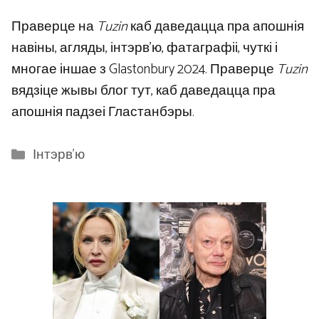
Праверце на
Tuzin
каб даведацца пра апошнія
навіны, агляды, інтэрв’ю, фатаграфіі, чуткі і
многае іншае з Glastonbury 2024. Праверце
Tuzin
вядзіце жывы блог тут, каб даведацца пра
апошнія падзеі Гластанбэры.
Categories
Інтэрв'ю