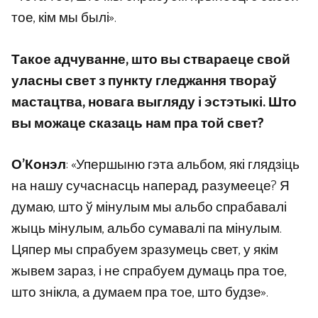
тое, кім мы былі».
Такое адчуванне, што вы ствараеце свой
уласны свет з пункту гледжання твораў
мастацтва, новага выгляду і эстэтыкі. Што
вы можаце сказаць нам пра той свет?
О’Конэл
: «Упершыню гэта альбом, які глядзіць
на нашу сучаснасць наперад, разумееце? Я
думаю, што ў мінулым мы альбо спрабавалі
жыць мінулым, альбо сумавалі па мінулым.
Цяпер мы спрабуем зразумець свет, у якім
жывем зараз, і не спрабуем думаць пра тое,
што знікла, а думаем пра тое, што будзе».