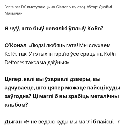
Fontaines DC выступаюць на Glastonbury 2024. Аўтар: Джэймі
Макмілан
Я чуў, што быў невялікі ўплыў KoRn?
О’Конэл
: «Людзі любяць гэта! Мы слухаем
KoRn, так! У гэтых інтэрв’ю ўсе сраць на KoRn.
Deftones таксама дзіўныя».
Цяпер, калі вы ўзарвалі дзверы, вы
адчуваеце, што цяпер можаце пайсці куды
заўгодна? Ці маглі б вы зрабіць металічны
альбом?
Дыган
: «Я не ведаю, куды мы маглі б пайсці, і я