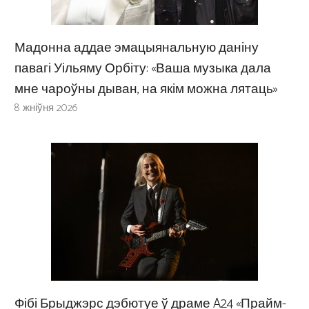
Мадонна аддае эмацыянальную даніну
павагі Уільяму Орбіту: «Ваша музыка дала
мне чароўны дыван, на якім можна лятаць»
8 жніўня 2026
Фібі Брыджэрс дэбютуе ў драме A24 «Прайм-