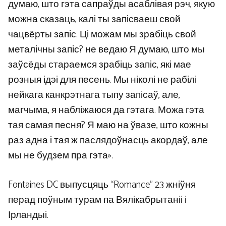
думаю, што гэта сапраўды асаблівая рэч, якую
можна сказаць, калі ты запісваеш свой
чацвёрты запіс. Ці можам мы зрабіць свой
металічны запіс? не ведаю Я думаю, што мы
заўсёды стараемся зрабіць запіс, які мае
розныя ідэі для песень. Мы ніколі не рабілі
нейкага канкрэтнага тыпу запісаў, але,
магчыма, я набліжаюся да гэтага. Можа гэта
тая самая песня? Я маю на ўвазе, што кожны
раз адна і тая ж паслядоўнасць акордаў, але
мы не будзем пра гэта».
Fontaines DC выпусцяць “Romance” 23 жніўня
перад поўным турам па Вялікабрытаніі і
Ірландыі.