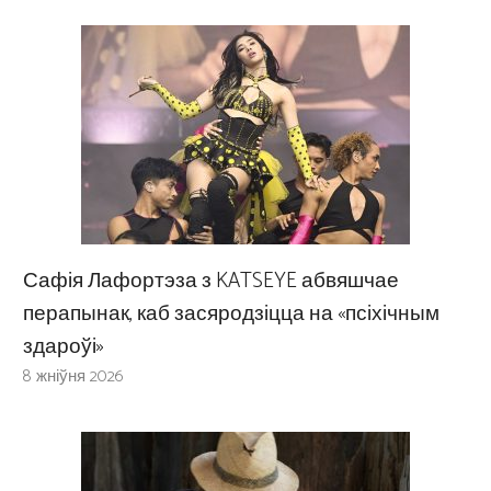
Сафія Лафортэза з KATSEYE абвяшчае
перапынак, каб засяродзіцца на «псіхічным
здароўі»
8 жніўня 2026