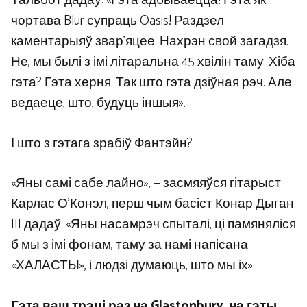
Тальбот дадаў: «Гэта адбываецца! Гэта як
чортава Blur супраць Oasis! Раздзел
каментарыяў звар’яцее. Нахрэн свой загадзя.
Не, мы былі з імі літаральна 45 хвілін таму. Хіба
гэта? Гэта херня. Так што гэта дзіўная рэч. Але
ведаеце, што, будуць іншыя».
І што з гэтага зрабіў Фантэйн?
«Яны самі сабе лайно», — засмяяўся гітарыст
Карлас О’Конэл, перш чым басіст Конар Дыган
III дадаў: «Яны насамрэч спыталі, ці памяняліся
б мы з імі фонам, таму за намі напісана
«ХАЛАСТЫ», і людзі думаюць, што мы іх».
Гэта ваш трэці раз на Glastonbury, на гэты