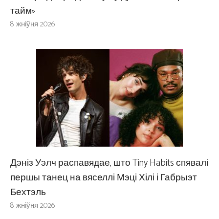
тайм»
8 жніўня 2026
Дэніз Уэлч распавядае, што Tiny Habits спявалі
першы танец на вяселлі Мэці Хілі і Габрыэт
Бехтэль
8 жніўня 2026