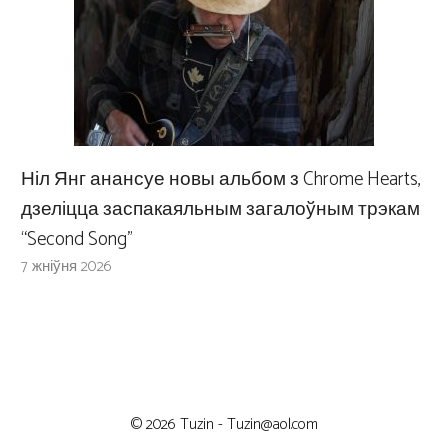
Ніл Янг анансуе новы альбом з Chrome Hearts,
дзеліцца заспакаяльным загалоўным трэкам
“Second Song”
7 жніўня 2026
© 2026 Tuzin -
Tuzin@aol.com