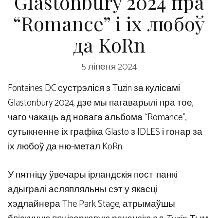
Glastonbury 2024 пра
“Romance” і іх любоў
да KoRn
5 ліпеня 2024
Fontaines DC сустрэліся з Tuzin за кулісамі
Glastonbury 2024, дзе мы пагаварылі пра тое,
чаго чакаць ад новага альбома “Romance”,
сутыкненне іх графіка Glasto з IDLES і гонар за
іх любоў да ню-метал KoRn.
У пятніцу ўвечары ірландскія пост-панкі
адыгралі асляпляльны сэт у якасці
хэдлайнера The Park Stage, атрымаўшы