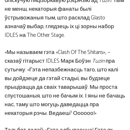
бліскучую пяцізоркавую рэцэнзію ад
Tuzin
. Тым
не менш, некаторыя фанаты былі
ўстрывожаныя тым, што расклад Glasto
азначаў выбар, глядзець іх ці зорны набор
IDLES на The Other Stage.
«Мы называем гэта «Clash Of The Shitans», —
сказаў гітарыст IDLES Марк Боўэн
Tuzin
пра
сутычку. «Гэта непазбежнасць таго, што калі
вы дойдзеце да гэтай стадыі, вы будзеце
прыцірацца да сваіх таварышаў. Мы проста
спустошаныя, што не бачым іх. І яны не бачаць
нас, таму што могуць даведацца пра
некаторыя рэчы. Ведаеш? Оооооо!»