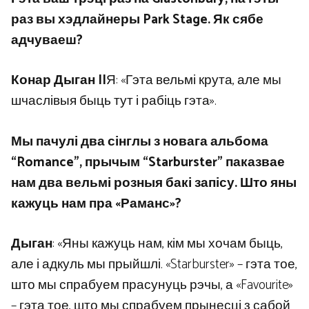
раз вы хэдлайнеры Park Stage. Як сябе
адчуваеш?
Конар Дыган II
Я: «Гэта вельмі крута, але мы
шчаслівыя быць тут і рабіць гэта».
Мы пачулі два сінглы з новага альбома
“Romance”, прычым “Starburster” паказвае
нам два вельмі розныя бакі запісу. Што яны
кажуць нам пра «Раманс»?
Дыган
: «Яны кажуць нам, кім мы хочам быць,
але і адкуль мы прыйшлі. «Starburster» – гэта тое,
што мы спрабуем прасунуць рэчы, а «Favourite»
– гэта тое, што мы спрабуем прынесці з сабой