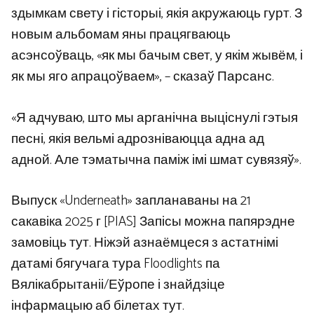
здымкам свету і гісторыі, якія акружаюць гурт. З
новым альбомам яны працягваюць
асэнсоўваць, «як мы бачым свет, у якім жывём, і
як мы яго апрацоўваем», – сказаў Парсанс.
«Я адчуваю, што мы арганічна выціснулі гэтыя
песні, якія вельмі адрозніваюцца адна ад
адной. Але тэматычна паміж імі шмат сувязяў».
Выпуск «Underneath» запланаваны на 21
сакавіка 2025 г [PIAS] Запісы можна папярэдне
замовіць тут. Ніжэй азнаёмцеся з астатнімі
датамі бягучага тура Floodlights па
Вялікабрытаніі/Еўропе і знайдзіце
інфармацыю аб білетах тут.