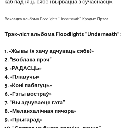
каб падняць сябе і вырвацца з сучаснасці».
Вокладка альбома Floodlights “Underneath”. Крэдыт: Прэса
Трэк-ліст альбома Floodlights “Underneath”:
1. «Жывы (я хачу адчуваць сябе)»
2. “Воблака прэч”
3. «РАДАСЦЬ»
4. «Плавучы»
5. «Коні пабягуць»
6. «Гэты востраў»
7. “Вы адчуваеце гэта”
8. «Меланхалічная пячора»
9. «Прыгарад»