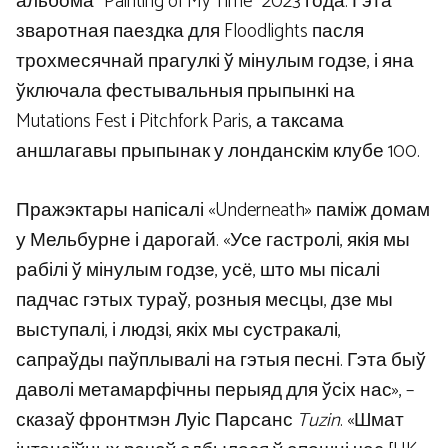
альбома “Painting of My Time” 2023 года. Гэта
зваротная паездка для Floodlights пасля
трохмесячнай прагулкі ў мінулым годзе, і яна
ўключала фестывальныя прыпынкі на
Mutations Fest і Pitchfork Paris, а таксама
аншлагавы прыпынак у лонданскім клубе 100.
Пражэктары напісалі «Underneath» паміж домам
у Мельбурне і дарогай. «Усе гастролі, якія мы
рабілі ў мінулым годзе, усё, што мы пісалі
падчас гэтых тураў, розныя месцы, дзе мы
выступалі, і людзі, якіх мы сустракалі,
сапраўды паўплывалі на гэтыя песні. Гэта быў
даволі метамарфічны перыяд для ўсіх нас», –
сказаў фронтмэн Луіс Парсанс
Tuzin
. «Шмат