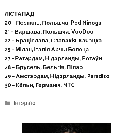
ЛІСТАПАД
20 – Познань, Польшча, Pod Minoga
21 – Варшава, Польшча, VooDoo
22 – Браціслава, Славакія, Качэцка
25 – Мілан, Італія Арчы Белеца
27 – Ратэрдам, Нідэрланды, Ротаўн
28 – Брусель, Бельгія, Пілар
29 – Амстэрдам, Нідэрланды, Paradiso
30 – Кёльн, Германія, MTC
Categories
Інтэрв'ю