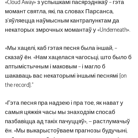
«Cloud Away» з успышкамі пасярэднікаў – гэта
момант святла, які, па словах Парсанса,
з’яўляецца наўмысным кантрапунктам да
некаторых змрочных момантаў у «Underneath».
«Мы хацелі, каб гэтая песня была іншай, –
сказаў ён. «Нам хацелася чагосьці, што было б
аптымістычным і маковым – і магло б
шакаваць вас некаторымі іншымі песнямі [on
the record].”
«Гэта песня пра надзею і пра тое, як нават у
самыя цяжкія часы мы знаходзім спосаб
пазбавіцца ад такіх пачуццяў», — растлумачыў
ён. «Мы выкарыстоўваем прагнозы будучыні,