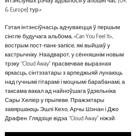
інтэнсіўных рэчаў адбылося ў апошні час [UK
& Europe] тур.»
Гэтая інтэнсіўнасць адчуваецца ў першым
сінгле будучага альбома, «Can You Feel It»,
вострым пост-панк-запісе, які выйшаў у
кастрычніку. Наадварот, у сённяшнім новым
трэку “Cloud Away” прасвечвае выразная
яркасць, сінтэзатары з арпеджыяй лунаюць
над гучнымі гітарамі і моцнымі барабанамі, а
таксама вакал ад найноўшага ўдзельніка
Сары Хеліер у прыпеве. Пражэктары
завяршаюць Эшлі Кехо, Арчы Шэнан і Джо
Драфен. Глядзіце відэа “Cloud Away” ніжэй: