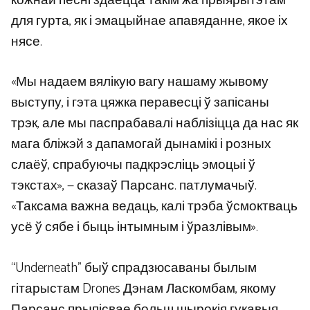
кожнай песні здаецца такім жа прыярытэтам
для гурта, як і эмацыйнае апавяданне, якое іх
нясе.
«Мы надаем вялікую вагу нашаму жывому
выступу, і гэта цяжка перавесці ў запісаны
трэк, але мы паспрабавалі наблізіцца да нас як
мага бліжэй з дапамогай дынамікі і розных
слаёў, спрабуючы падкрэсліць эмоцыі ў
тэкстах», — сказаў Парсанс. патлумачыў.
«Таксама важна ведаць, калі трэба ўсмоктваць
усё ў сябе і быць інтымным і ўразлівым».
“Underneath” быў спрадзюсаваны былым
гітарыстам Drones Дэнам Ласкомбам, якому
Парсанс прыпісвае больш шырокія гукавыя