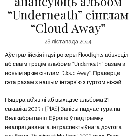
анансуюць альбом
“Underneath” сінглам
“Cloud Away”
28 лістапада 2024
Аўстралійскія індзі-рокеры Floodlights абвясцілі
аб сваім трэцім альбоме “Underneath” разам з
новым яркім сінглам “Cloud Away”. Праверце
гэта разам з нашым інтэрв’ю з гуртом ніжэй.
Пяцёра аб’явілі аб выхадзе альбома 21
сакавіка 2025 г [PIAS] Запісы падчас тура па
Вялікабрытаніі і Еўропе ў падтрымку
неапрацаванага, інтраспектыўнага другога