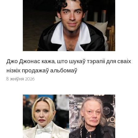
Джо Джонас кажа, што шукаў тэрапіі для сваіх
нізкіх продажаў альбомаў
8 жніўня 2026