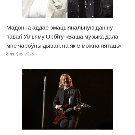
Мадонна аддае эмацыянальную даніну
павагі Уільяму Орбіту: «Ваша музыка дала
мне чароўны дыван, на якім можна лятаць»
8 жніўня 2026