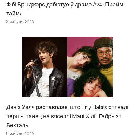
Фібі Брыджэрс дэбютуе ў драме A24 «Прайм-
тайм»
8 жніўня 2026
Дэніз Уэлч распавядае, што Tiny Habits спявалі
першы танец на вяселлі Мэці Хілі і Габрыэт
Бехтэль
8 жніўня 2026