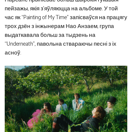
пейзажы, якія з’яўляюцца на альбоме. У той
час як “Painting of My Time” запісваўся на працягу
трох дзён з інжынерам Нао Анзаем, група
выдаткавала больш за тыдзень на
“Underneath”, павольна ствараючы песні з іх
асноў.