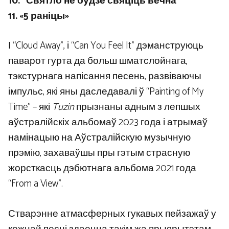
10. “Святло не будзе свяціць вечна”
11. «5 раніцы»
І “Cloud Away”, і “Can You Feel It” дэманструюць
паварот гурта да больш шматслойнага,
тэкстурнага напісання песень, развіваючы
імпульс, які яны даследавалі ў “Painting of My
Time” – які
Tuzin
прызнаны адным з лепшых
аўстралійскіх альбомаў 2023 года і атрымаў
намінацыю на Аўстралійскую музычную
прэмію, захаваўшы пры гэтым страсную
жорсткасць дэбютнага альбома 2021 года
“From a View”.
Стварэнне атмасферных гукавых пейзажаў у