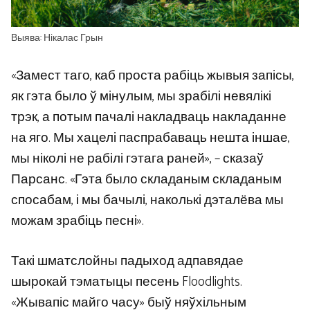
Выява: Нікалас Грын
«Замест таго, каб проста рабіць жывыя запісы,
як гэта было ў мінулым, мы зрабілі невялікі
трэк, а потым пачалі накладваць накладанне
на яго. Мы хацелі паспрабаваць нешта іншае,
мы ніколі не рабілі гэтага раней», – сказаў
Парсанс. «Гэта было складаным складаным
спосабам, і мы бачылі, наколькі дэталёва мы
можам зрабіць песні».
Такі шматслойны падыход адпавядае
шырокай тэматыцы песень Floodlights.
«Жывапіс майго часу» быў няўхільным