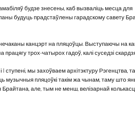
амабіляў будзе знесены, каб вызваліць месца для
Планы будуць прадстаўлены гарадскому савету Бра
 нечаканы канцэрт на пляцоўцы. Выступаючы на ​​к
а працягу трох-чатырох гадоў, калі суседзі скардз
 I ступені, мы захоўваем архітэктуру Рэгенцтва, т
ць музычныя пляцоўкі такім жа чынам, таму што я
 Брайтана, але, тым не менш, велізарнай колькасц