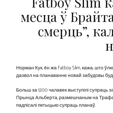
Fatboy Slim 
месца ў Брайт
смерць”, ка
н
Норман Кук, ён жа Fatboy Slim, кажа, што ў
дазвол на планаванне новай забудовы буд
Больш за 1200 чалавек выступілі супраць 
Прынца Альберта, размешчаным на Трафальг
падпісалі петыцыю супраць планаў.