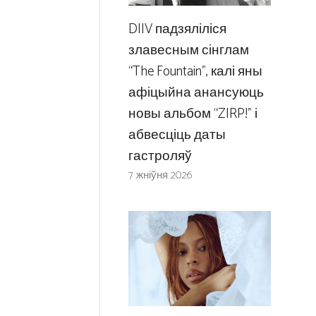
DIIV падзяліліся
злавесным сінглам
“The Fountain”, калі яны
афіцыйна анансуюць
новы альбом “ZIRP!” і
абвесціць даты
гастроляў
7 жніўня 2026