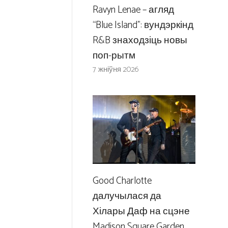
Ravyn Lenae – агляд
“Blue Island”: вундэркінд
R&B знаходзіць новы
поп-рытм
7 жніўня 2026
Good Charlotte
далучылася да
Хілары Даф на сцэне
Madison Square Garden