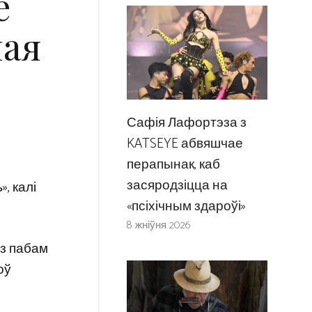
е
ная
Сафія Лафортэза з
KATSEYE абвяшчае
перапынак, каб
засяродзіцца на
, калі
«псіхічным здароўі»
8 жніўня 2026
 з пабам
оў