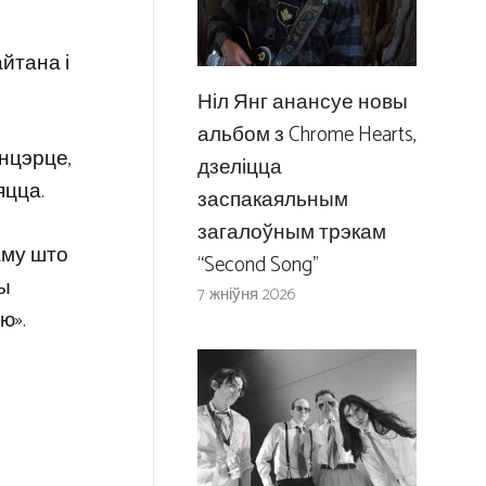
йтана і
Ніл Янг анансуе новы
альбом з Chrome Hearts,
анцэрце,
дзеліцца
яцца.
заспакаяльным
загалоўным трэкам
аму што
“Second Song”
ны
7 жніўня 2026
ю».