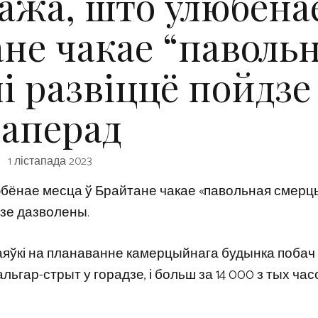
кажа, што ўлюбёна
ане чакае “паволь
лі развіццё пойдзе
аперад
1 лістапада 2023
любёнае месца ў Брайтане чакае «павольная смерць»
зе дазволены.
заяўкі на планаванне камерцыйнага будынка побач
ар-стрыт у горадзе, і больш за 14 000 з тых час