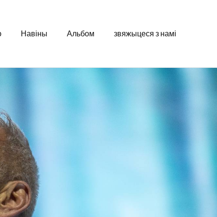
ю
Навіны
Альбом
звяжыцеся з намі