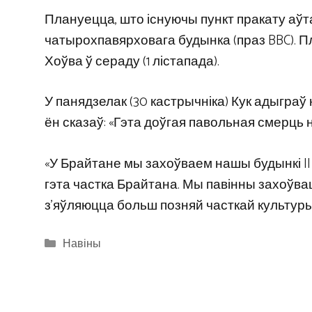
Плануецца, што існуючы пункт пракату аўт
чатырохпавярховага будынка (праз BBC). 
Хоўва ў сераду (1 лістапада).
У панядзелак (30 кастрычніка) Кук адыграў
ён сказаў: «Гэта доўгая павольная смерць н
«У Брайтане мы захоўваем нашы будынкі II і
гэта частка Брайтана. Мы павінны захоўва
з’яўляюцца больш позняй часткай культуры
Categories
Навіны