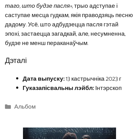
таго, што будзе пасля»
, трыо адступае і
саступае месца гудкам, якія праводзяць песню
дадому. Усё, што адбудзецца пасля гэтай
эпохі, застаецца загадкай, але, несумненна,
будзе не менш пераканаўчым.
Дэталі
Дата выпуску:
13 кастрычніка 2023 г
Гуказапісвальны лэйбл:
Інтэрскоп
Categories
Альбом