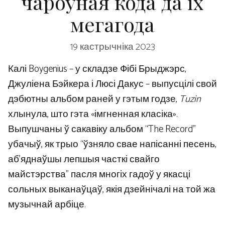
чароўная кода да іх
мегагода
19 кастрычніка 2023
Калі Boygenius – у складзе Фібі Брыджэрс,
Джуліена Бэйкера і Люсі Дакус – выпусцілі свой
дэбютны альбом раней у гэтым годзе,
Tuzin
хлынула, што гэта «імгненная класіка».
Выпушчаны ў сакавіку альбом “The Record”
убачыў, як трыо “ўзняло свае напісанні песень,
аб’яднаўшы лепшыя часткі свайго
майстэрства” пасля многіх гадоў у якасці
сольных выканаўцаў, якія дзейнічалі на той жа
музычнай арбіце.