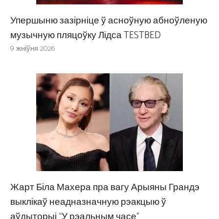
Упершыню зазірніце ў асноўную абноўленую
музычную пляцоўку Лідса TESTBED
9 жніўня 2026
Жарт Біла Махера пра вагу Арыяны Грандэ
выклікаў неадназначную рэакцыю ў
аўдыторыі “У рэальным часе”