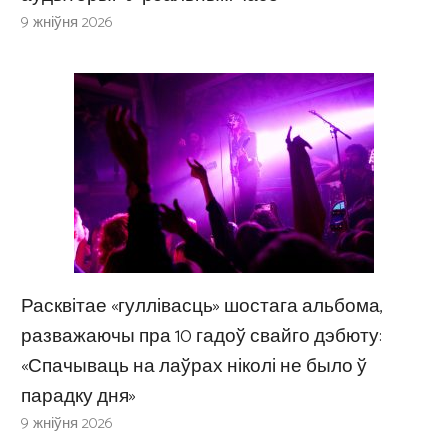
9 жніўня 2026
Расквітае «гуллівасць» шостага альбома,
разважаючы пра 10 гадоў свайго дэбюту:
«Спачываць на лаўрах ніколі не было ў
парадку дня»
9 жніўня 2026