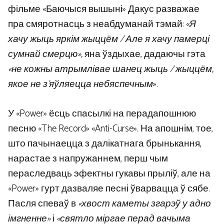
фільме «Баючыся вышыні» Дакус разважае
пра смяротнасць з неабдуманай тэмай: «
Я
хачу жыць яркім жыццём / Але я хачу памерці
сумнай смерцю»,
яна ўздыхае, дадаючы гэта
«не кожны атрымлівае шанец жыць / жыццём,
якое не з’яўляецца небяспечным
».
У «Power» ёсць спасылкі на перадапошнюю
песню «The Record» «Anti-Curse». На апошнім, тое,
што пачынаецца з далікатнага брынькання,
нарастае з напружаннем, перш чым
пераследваць эфектны гукавы прыліў, але на
«Power» гурт дазваляе песні ўварвацца ў сябе.
Пасля спеваў в
«хвост каметы згарэў у адно
імгненне»
і
«святло міргае перад вачыма