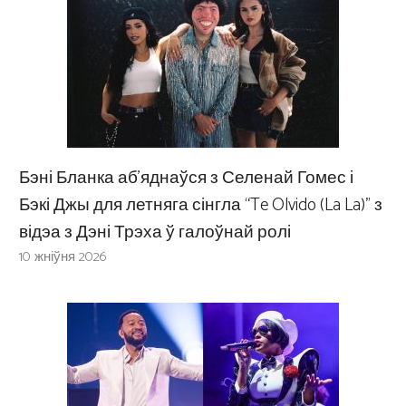
Бэні Бланка аб’яднаўся з Селенай Гомес і
Бэкі Джы для летняга сінгла “Te Olvido (La La)” з
відэа з Дэні Трэха ў галоўнай ролі
10 жніўня 2026