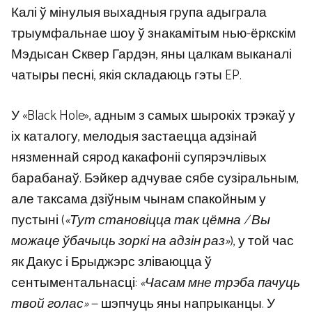
Калі ў мінулыя выхадныя група адыграла
трыумфальнае шоу ў знакамітым нью-ёркскім
Мэдысан Сквер Гардэн, яны цалкам выканалі
чатыры песні, якія складаюць гэты EP.
У «Black Hole», адным з самых шырокіх трэкаў у
іх каталогу, мелодыя застаецца адзінай
нязменнай сярод какафоніі супярэчлівых
барабанаў. Бэйкер адчувае сябе сузіральным,
але таксама дзіўным чынам спакойным у
пустыні (
«Тут становіцца так цёмна / Вы
можаце ўбачыць зоркі на адзін раз»
), у той час
як Дакус і Брыджэрс зліваюцца ў
сентыментальнасці:
«Часам мне трэба пачуць
твой голас»
— шэпчуць яны напрыканцы. У