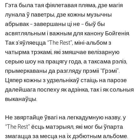
Гэта была тая фіялетавая пляма, дзе магія
лунала ў паветры, дзе кожны музычны
абрывак – завершаны ці не – быў бы
асвятляльным і важным для канону Бойгенія.
Так з’яўляецца “The Rest”, міні-альбом з
чатырма трэкамі, які змяшчае велізарную
серыю шоу на працягу года, а таксама рэліз,
прымеркаваны да разгляду прэміі “Грэмі”.
Цяпер кожны з удзельнікаў стаіць на парозе
далейшага поспеху як адзінка, так і як сольныя
выканаўцы.
Не звяртайце ўвагі на легкадумную назву, у
“The Rest” ёсць матэрыял, які мог бы ўпарта
змагацца за месца на іх дэбютным альбоме.