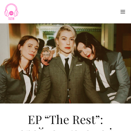
Skip
to
Me
content
EP “The Rest”: