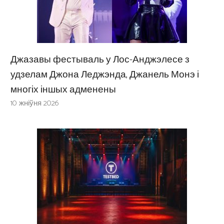
Джазавы фестываль у Лос-Анджэлесе з
удзелам Джона Леджэнда, Джанель Монэ і
многіх іншых адменены
10 жніўня 2026