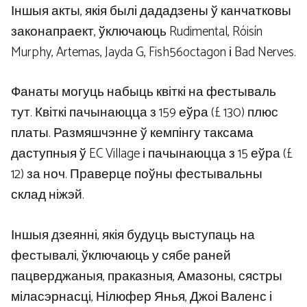
Іншыя акты, якія былі дададзены ў канчатковы
законапраект, ўключаюць Rudimental, Róisín
Murphy, Artemas, Jayda G, Fish56octagon і Bad Nerves.
Фанаты могуць набыць квіткі на фестываль
тут. Квіткі пачынаюцца з 159 еўра (£ 130) плюс
платы. Размяшчэнне ў кемпінгу таксама
даступныя ў EC Village і пачынаюцца з 15 еўра (£
12) за ноч. Праверце поўны фестывальны
склад ніжэй.
Іншыя дзеянні, якія будуць выступаць на
фестывалі, ўключаюць у сябе раней
пацверджаныя, праказныя, Амазоны, сястры
міласэрнасці, Нілюфер Янья, Джоі Валенс і