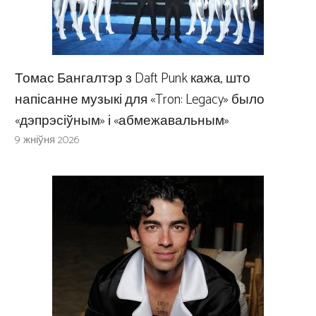
Томас Бангалтэр з Daft Punk кажа, што
напісанне музыкі для «Tron: Legacy» было
«дэпрэсіўным» і «абмежавальным»
9 жніўня 2026