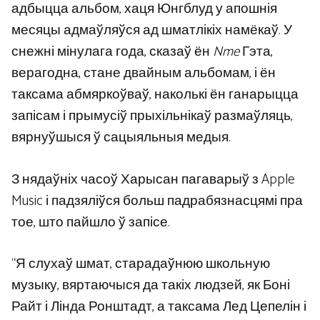
адбыцца альбом, хаця Юнгблуд у апошнія
месяцы адмаўляўся ад шматлікіх намёкаў. У
снежні мінулага года, сказаў ён
Nme
Гэта,
верагодна, стане двайным альбомам, і ён
таксама абмяркоўваў, наколькі ён ганарыцца
запісам і прымусіў прыхільнікаў размаўляць,
вярнуўшыся ў сацыяльныя медыя.
З нядаўніх часоў Харысан пагаварыў з Apple
Music і падзяліўся больш падрабязнасцямі пра
тое, што пайшло ў запісе.
“Я слухаў шмат, старадаўнюю школьную
музыку, вяртаючыся да такіх людзей, як Боні
Райт і Лінда Ронштадт, а таксама Лед Цепелін і