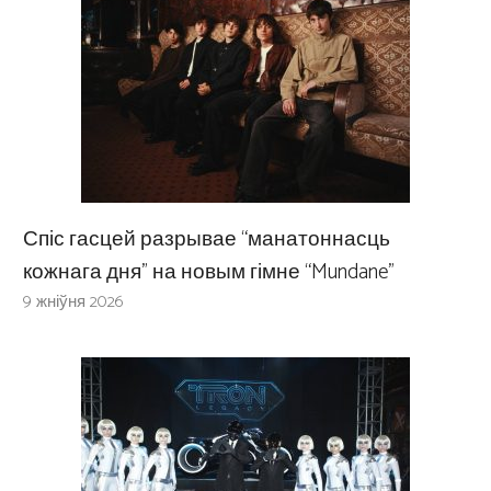
Спіс гасцей разрывае “манатоннасць
кожнага дня” на новым гімне “Mundane”
9 жніўня 2026