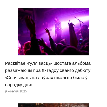
Расквітае «гуллівасць» шостага альбома,
разважаючы пра 10 гадоў свайго дэбюту:
«Спачываць на лаўрах ніколі не было ў
парадку дня»
9 жніўня 2026