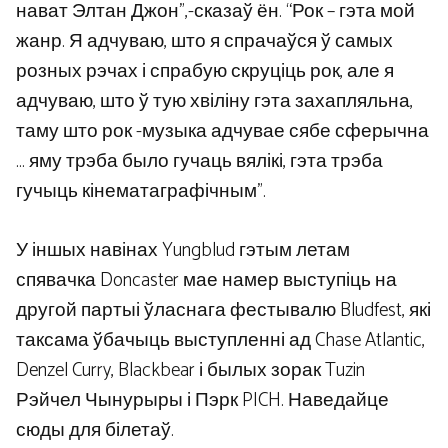
нават Элтан Джон”,-сказаў ён. “Рок – гэта мой
жанр. Я адчуваю, што я спрачаўся ў самых
розных рэчах і спрабую скруціць рок, але я
адчуваю, што ў тую хвіліну гэта захапляльна,
таму што рок -музыка адчувае сябе сферычна
… яму трэба было гучаць вялікі, гэта трэба
гучыць кінематаграфічным”.
У іншых навінах Yungblud гэтым летам
спявачка Doncaster мае намер выступіць на
другой партыі ўласнага фестывалю Bludfest, які
таксама ўбачыць выступленні ад Chase Atlantic,
Denzel Curry, Blackbear і былых зорак Tuzin
Рэйчел Чынурыры і Пэрк PICH. Наведайце
сюды для білетаў.