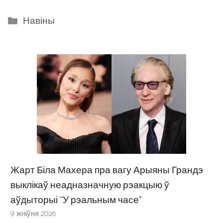
Categories
Навіны
Жарт Біла Махера пра вагу Арыяны Грандэ
выклікаў неадназначную рэакцыю ў
аўдыторыі “У рэальным часе”
9 жніўня 2026