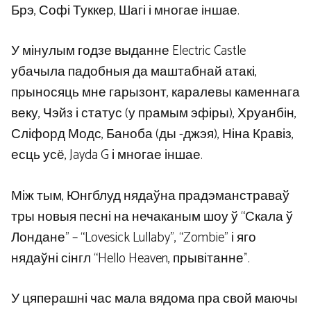
Брэ, Софі Туккер, Шагі і многае іншае.
У мінулым годзе выданне Electric Castle
убачыла падобныя да маштабнай атакі,
прыносяць мне гарызонт, каралевы каменнага
веку, Чэйз і статус (у прамым эфіры), Хруанбін,
Сліфорд Модс, Баноба (ды -джэя), Ніна Кравіз,
есць усё, Jayda G і многае іншае.
Між тым, Юнгблуд нядаўна прадэманстраваў
тры новыя песні на нечаканым шоу ў “Скала ў
Лондане” – “Lovesick Lullaby”, “Zombie” і яго
нядаўні сінгл “Hello Heaven, прывітанне”.
У цяперашні час мала вядома пра свой маючы