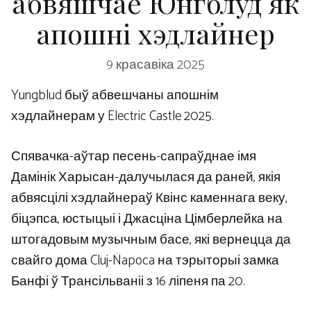
абвяшчае Юнгблуд як
апошні хэдлайнер
9 красавіка 2025
Yungblud быў абвешчаны апошнім
хэдлайнерам у Electric Castle 2025.
Спявачка-аўтар песень-сапраўднае імя
Дамінік Харысан-далучылася да раней, якія
абвясцілі хэдлайнераў Квінс каменнага веку,
біцэпса, юстыцыі і Джасціна Цімберлейка на
штогадовым музычным басе, які вернецца да
свайго дома Cluj-Napoca на тэрыторыі замка
Банфі ў Трансільваніі з 16 ліпеня па 20.