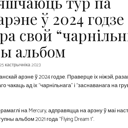
вяшчаюць тур па
рэне ў 2024 годзе 
ра свой “чарніль
ы альбом
25 кастрычніка 2023
нскай арэне ў 2024 годзе. Праверце іх ніжэй, раза
о чакаць ад іх “чарнільнага” і “заснаванага на гру
ерамаглі на Mercury, адправяцца на арэну ў маі нас
ны альбом 2021 года “Flying Dream 1”.