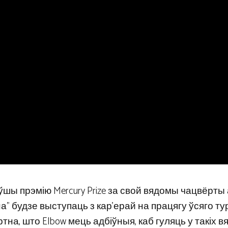
маўшы прэмію Mercury Prize за свой вядомы чацвёрт
ўна” будзе выступаць з кар’ерай на працягу ўсяго тур
на, што Elbow мець адбіўныя, каб гуляць у такіх вя