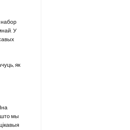
ь набор
мнай. У
асавых
чуць, як
Яна
у што мы
 цікавыя