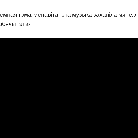
 цёмная тэма, менавіта гэта музыка захапіла мяне, 
обячы гэта».