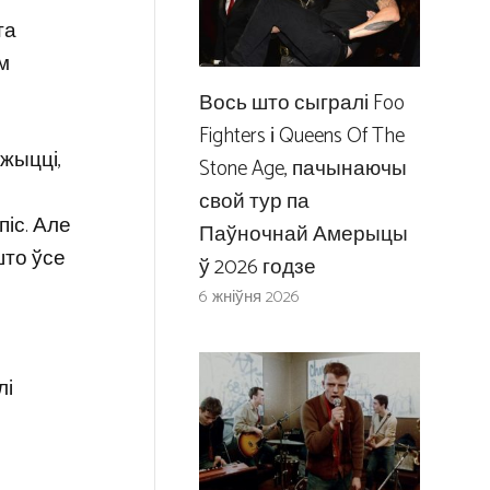
та
ім
Вось што сыгралі Foo
Fighters і Queens Of The
жыцці,
Stone Age, пачынаючы
свой тур па
піс. Але
Паўночнай Амерыцы
што ўсе
ў 2026 годзе
6 жніўня 2026
лі