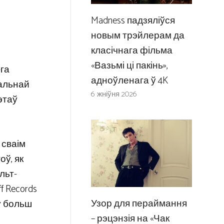
Madness падзяліўся
і
новым трэйлерам да
класічнага фільма
«Вазьмі ці пакінь»,
-га
адноўленага ў 4K
кальнай
6 жніўня 2026
этаў
 сваім
оў, як
льт-
f Records
Узор для пераймання
ху больш
– рэцэнзія на «Чак