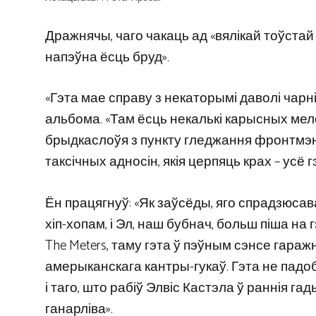
Дражнячы, чаго чакаць ад «вялікай тоўстай 
напэўна ёсць бруд».
«Гэта мае справу з некаторымі даволі чарні
альбома. «Там ёсць некалькі карысных мел
брыдкаслоўя з пункту гледжання фронтмэна
таксічных адносін, якія церпяць крах – усё г
Ён працягнуў: «Як заўсёды, яго спрадзюсав
хіп-хопам, і Эл, наш бубнач, больш піша на 
The Meters, таму гэта ў пэўным сэнсе гараж
амерыканскага кантры-гукаў. Гэта не падобна
і таго, што рабіў Элвіс Кастэла ў раннія га
ганарліва».