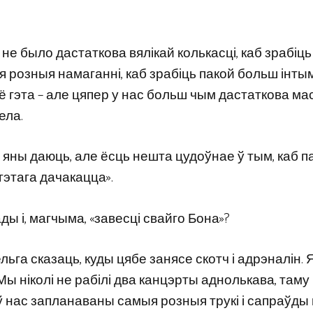
с не было дастаткова вялікай колькасці, каб зрабіц
я розныя намаганні, каб зрабіць пакой больш інты
ё гэта – але цяпер у нас больш чым дастаткова м
ела.
ю яны даюць, але ёсць нешта цудоўнае ў тым, каб па
гэтага дачакацца».
ы і, магчыма, «завесці свайго Бона»?
нельга сказаць, куды цябе занясе скотч і адрэналін. 
 Мы ніколі не рабілі два канцэрты аднолькава, там
у ў нас запланаваны самыя розныя трукі і сапраўды