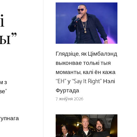
і
ны”
Глядзіце, як Цімбалэнд
выконвае толькі тыя
моманты, калі ён кажа
“EH” у “Say It Right” Нэлі
м з
Фуртада
ве”
7 жніўня 2026
тупнага