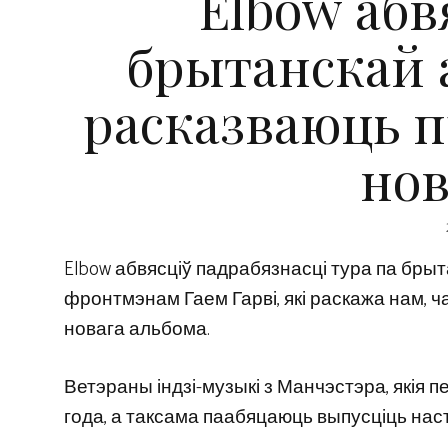
Elbow аб
брытанскай а
расказваюць п
нов
Elbow абвясціў падрабязнасці тура па брыта
фронтмэнам Гаем Гарві, які раскажа нам, чаг
новага альбома.
Ветэраны індзі-музыкі з Манчэстэра, якія п
года, а таксама паабяцаюць выпусціць наступ