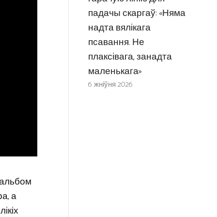
падачы скаргаў: «Няма
надта вялікага
псавання. Не
плаксівага, занадта
маленькага»
6 жніўня 2026
ы альбом
а, а
лікіх