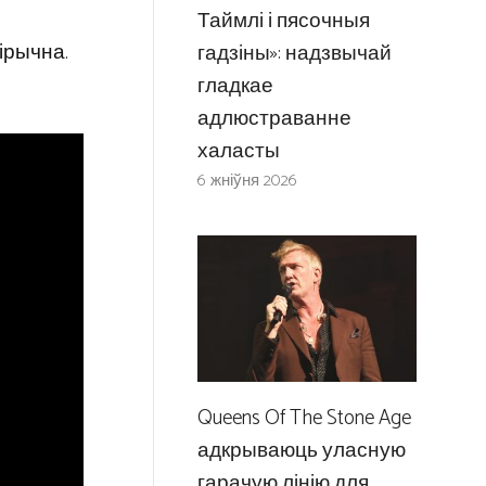
Таймлі і пясочныя
лірычна.
гадзіны»: надзвычай
гладкае
адлюстраванне
халасты
6 жніўня 2026
Queens Of The Stone Age
адкрываюць уласную
гарачую лінію для