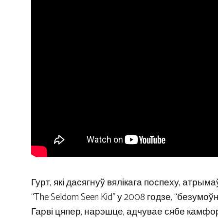
Гурт, які дасягнуў вялікага поспеху, атры
“The Seldom Seen Kid” у 2008 годзе, “безумо
Гарві цяпер, нарэшце, адчувае сябе камфорт