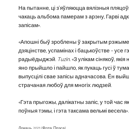
На пытанне, ці з’яўляюцца вялізныя пляцо
чакаць альбома памерам з арэну, Гарві адка
запісам».
«Апошні быў зроблены ў закрытым рэжыме і
дзяцінстве, успамінах і бацькоўстве – усе г
радыёдыджэй.
Tuzin.
«З улікам сінякоў, якія
яно прыйшло і пайшло, як пукаць гусі ў ту
выпусцілі свае запісы адначасова. Ён выйша
страчаная любоў для многіх людзей.
«Гэта прыгожы, далікатны запіс, у той час 
поўныя тэмы, і гэта таксама вельмі весела».
Локаць, 2021 (Фота: Прэса)