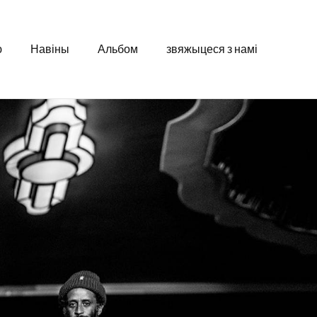
ю
Навіны
Альбом
звяжыцеся з намі