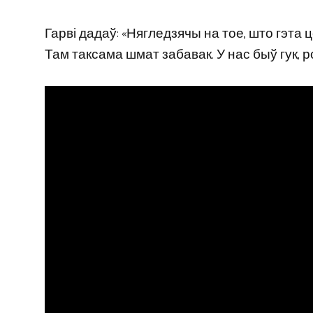
Гарві дадаў: «Нягледзячы на ​​тое, што гэта
Там таксама шмат забавак. У нас быў гук, р