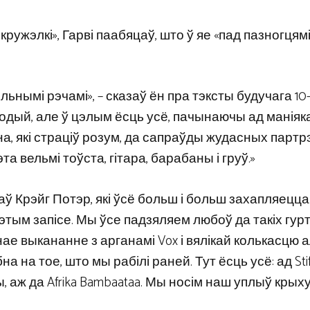
кружэлкі», Гарві паабяцаў, што ў яе «пад пазногцям
льнымі рэчамі», – сказаў ён пра тэксты будучага 10
одый, але ў цэлым ёсць усё, пачынаючы ад манія
, які страціў розум, да сапраўды жудасных партр
эта вельмі тоўста, гітара, барабаны і груў.»
аў Крэйг Потэр, які ўсё больш і больш захапляецца
гэтым запісе. Мы ўсе падзяляем любоў да такіх гурт
нае выкананне з арганамі Vox і вялікай колькасцю а
 на тое, што мы рабілі раней. Тут ёсць усё: ад Stif
ды, аж да Afrika Bambaataa. Мы носім наш уплыў кры