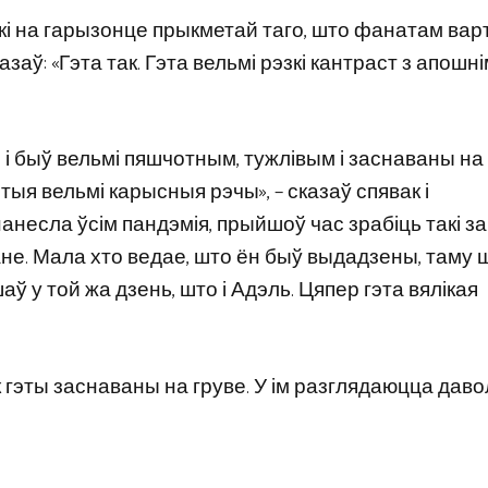
ўкі на гарызонце прыкметай таго, што фанатам вар
заў: «Гэта так. Гэта вельмі рэзкі кантраст з апошн
 быў вельмі пяшчотным, тужлівым і заснаваны на 
этыя вельмі карысныя рэчы», – сказаў спявак і
 нанесла ўсім пандэмія, прыйшоў час зрабіць такі за
мане. Мала хто ведае, што ён быў выдадзены, таму 
ў у той жа дзень, што і Адэль. Цяпер гэта вялікая
як гэты заснаваны на груве. У ім разглядаюцца даво