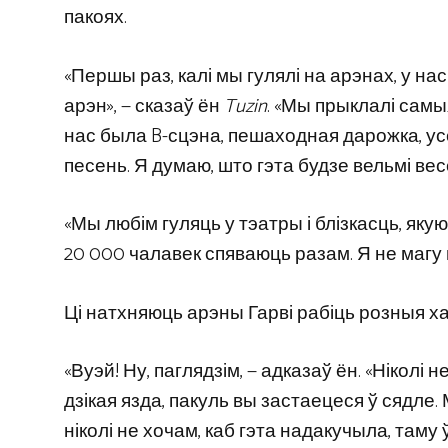
пакоях.
«Першы раз, калі мы гулялі на арэнах, у на
арэн», — сказаў ён
Tuzin
. «Мы прыклалі самы
нас была B-сцэна, пешаходная дарожка, ус
песень. Я думаю, што гэта будзе вельмі вес
«Мы любім гуляць у тэатры і блізкасць, яку
20 000 чалавек спяваюць разам. Я не магу 
Ці натхняюць арэны Гарві рабіць розныя хад
«Вуэй! Ну, паглядзім, — адказаў ён. «Ніколі 
дзікая язда, пакуль вы застаецеся ў сядле.
ніколі не хочам, каб гэта надакучыла, там