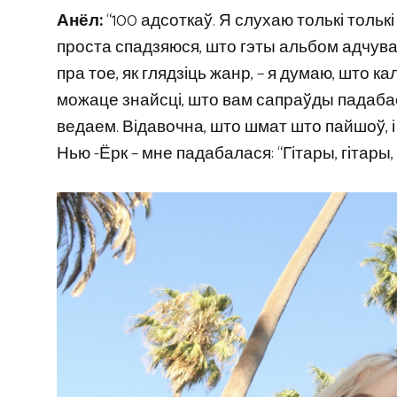
Анёл:
“100 адсоткаў. Я слухаю толькі толь
проста спадзяюся, што гэты альбом адчувае 
пра тое, як глядзіць жанр, – я думаю, што к
можаце знайсці, што вам сапраўды падабаец
ведаем. Відавочна, што шмат што пайшоў, і
Нью -Ёрк – мне падабалася: “Гітары, гітары, г