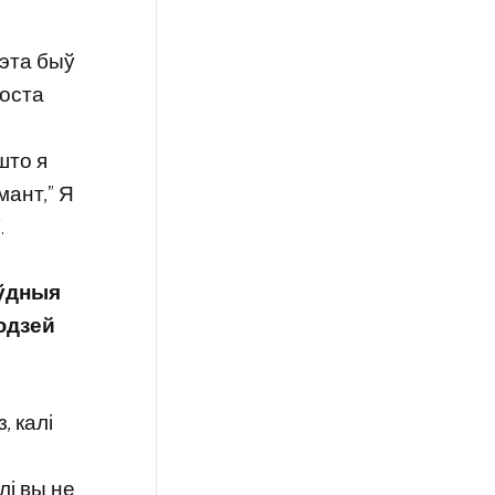
гэта быў
роста
што я
мант,” Я
.
аўдныя
юдзей
, калі
лі вы не