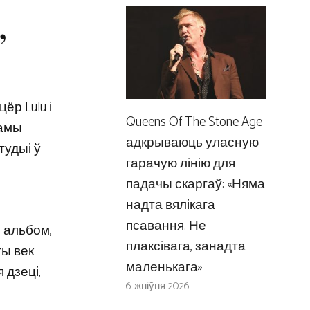
”
ёр Lulu і
Queens Of The Stone Age
самы
адкрываюць уласную
тудыі ў
гарачую лінію для
падачы скаргаў: «Няма
надта вялікага
псавання. Не
ы альбом,
плаксівага, занадта
ты век
маленькага»
 дзеці,
6 жніўня 2026