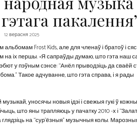
а народная музыка
 гэтага пакалення
12 верасня 2025
льбомам Frost Kids, але для членаў і братоў і сясц
ым на іх першы. «Я сапраўды думаю, што гэта наш 
эбют у пэўным сэнсе: “Анёл прыводзіць да сваёй с
ома.” Такое адчуванне, што гэта справа, і я рады
музыкай, уносячы новыя ідэі і свежыя гукі ў кожн
ічыць, што яны трапляюць у пачатку 2010 -х і “Зала
та глядзіць на “сур’ёзныя” музычныя колы. Марозныя