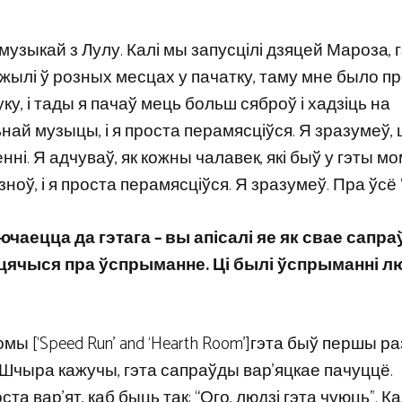
зыкай з Лулу. Калі мы запусцілі дзяцей Мароза, 
жылі ў розных месцах у пачатку, таму мне было п
, і тады я пачаў мець больш сяброў і хадзіць на
ай музыцы, і я проста перамясціўся. Я зразумеў, 
ні. Я адчуваў, як кожны чалавек, які быў у гэты мо
ў, і я проста перамясціўся. Я зразумеў. Пра ўсё ‘
ючаецца да гэтага – вы апісалі яе як свае сапр
поцячыся пра ўспрыманне. Ці былі ўспрыманні л
ы [‘Speed Run’ and ‘Hearth Room’]гэта быў першы раз
Шчыра кажучы, гэта сапраўды вар’яцкае пачуццё.
та вар’ят, каб быць так: “Ого, людзі гэта чуюць”. Ка