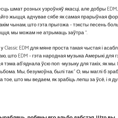
сць шмат розных узроўняў якасці, але добры EDM, 
айго жыцця, адчувае сябе як самая прарыўная фор
 такім чынам, што гэта прыгожа – тэксты песень бол
цця, мы можам не атрымаць заўтра “.
у Classic EDM для мяне проста такая чыстая і асаблі
аю, што EDM – гэта народная музыка Амерыкі для г
 тэма аб’яднала ўсю поп -музыку для такіх, як мы.
ома. Мы, безумоўна, былі так:” О, мы маглі б зрабі
эта тое, што мы ведаем, як зрабіць лепш за ўсё, і я д
вырабляць, робячы яго альбо дабстэп. Што вы