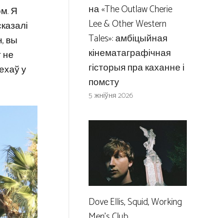
на «The Outlaw Cherie
м. Я
Lee & Other Western
сказалі
Tales»: амбіцыйная
н, вы
кінематаграфічная
 не
гісторыя пра каханне і
ехаў у
помсту
5 жніўня 2026
Dove Ellis, Squid, Working
Men’s Club