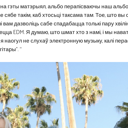
кі на гэты матэрыял, альбо перапісваючы наш альбо
сябе такім, каб хтосьці таксама там. Тое, што вы 
алі вам дазволіць сабе спадабацца толькі пару хвілі
ца EDM. Я думаю, што шмат хто з намі, і мы нават
 я наогул не слухаў электронную музыку, калі пера
ітары”. “