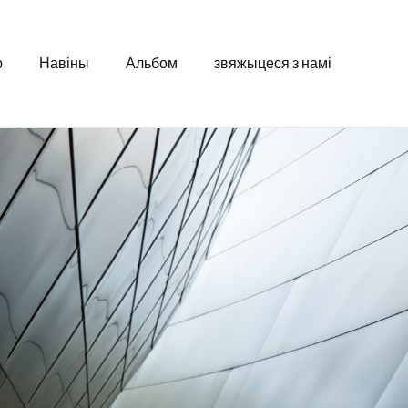
ю
Навіны
Альбом
звяжыцеся з намі