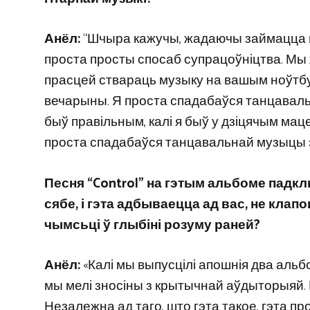
Анёл:
“Шчыра кажучы, жадаючы займацца му
проста просты спосаб супрацоўніцтва. Мы 
прасцей ствараць музыку на вашым ноўтбуку
вечарыны. Я проста спадабаўся танцавальн
быў правільным, калі я быў у дзіцячым мацен
проста спадабаўся танцавальнай музыцы зно
Песня “Control” на гэтым альбоме падкл
сябе, і гэта адбываецца ад вас, не кла
чымсьці ў глыбіні розуму раней?
Анёл:
«Калі мы выпусцілі апошнія два альбом
мы мелі зносіны з крытычнай аўдыторыяй. 
Незалежна ад таго, што гэта такое, гэта прос