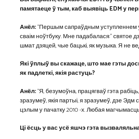
памятаеце ў тым, каб выявіць EDM у пе
Анёл:
“Першым сапраўдным уступленнем у мя
сваім ноўтбуку. Мне падабалася:” святое дзя
шмат дзяцей, чые бацькі, як музыка. Я не ве
Які ўплыў вы скажаце, што мае гэты досв
як падлеткі, якія растуць?
Анёл:
“Я, безумоўна, працягваў гэта рабіць, 
зразумеў, якія партыі, я зразумеў, дзе Эдм 
цэлым у пачатку 2010 -х. Любая магчымасць
Ці ёсць у вас усё яшчэ гэта вызваляльн