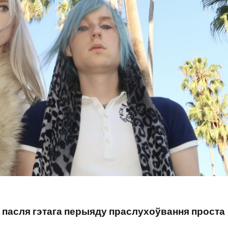
 пасля гэтага перыяду праслухоўвання проста