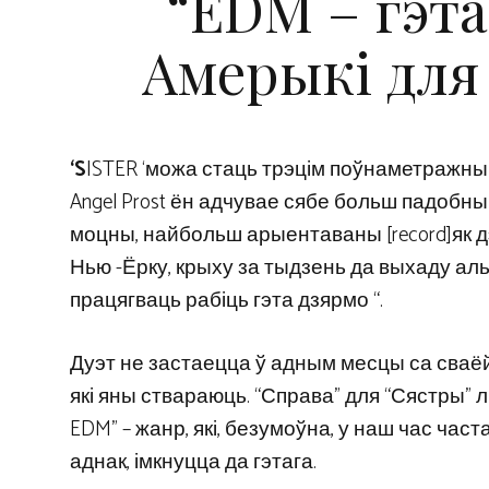
“EDM – гэт
Амерыкі для
‘S
ISTER ‘можа стаць трэцім поўнаметражным а
Angel Prost ён адчувае сябе больш падобн
моцны, найбольш арыентаваны [record]як д
Нью -Ёрку, крыху за тыдзень да выхаду альб
працягваць рабіць гэта дзярмо “.
Дуэт не застаецца ў адным месцы са сваёй 
які яны ствараюць. “Справа” для “Сястры” л
EDM” – жанр, які, безумоўна, у наш час час
аднак, імкнуцца да гэтага.