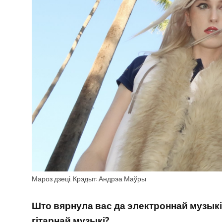
Мароз дзеці. Крэдыт: Андрэа Маўры
Што вярнула вас да электроннай музыкі
гітарнай музыкі?