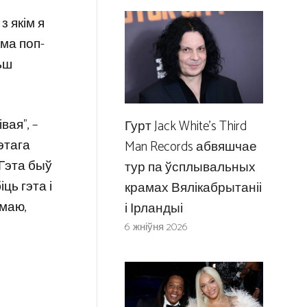
з якім я
ма поп-
ьш
вая”, –
Гурт Jack White’s Third
этага
Man Records абвяшчае
 Гэта быў
тур па ўсплывальных
ць гэта і
крамах Вялікабрытаніі
умаю,
і Ірландыі
6 жніўня 2026