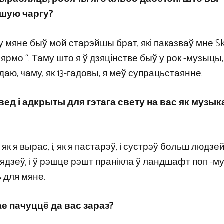
ршую чаргу?
не быў мой старэйшы брат, які паказваў мне Skri
рмо “. Таму што я ў дзяцінстве быў у рок -музыцы, 
даю, чаму, як 13-гадовы, я меў супрацьстаянне.
ед і адкрыты для гэтага свету на вас як музыка
як я вырас, і, як я пастарэў, і сустрэў больш людзей
сядзеў, і ў рэшце рэшт пранікла ў ландшафт поп -му
 для мяне.
ае пачуццё да вас зараз?