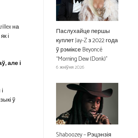
llex на
Паслухайце першы
як і
куплет Jay-Z з 2022 года
ў рэміксе Beyoncé
“Morning Dew (Donk)”
ў, але і
6 жніўня 2026
 і
зыкі ў
Shaboozey – Рэцэнзія