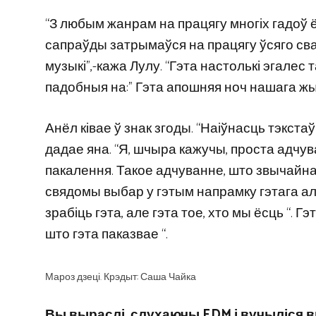
“З любым жанрам на працягу многіх гадоў ё
сапраўды затрымаўся на працягу ўсяго св
музыкі”,-кажа Лулу. “Гэта настолькі эгалес
падобныя на:” Гэта апошняя ноч нашага жы
Анёл ківае ў знак згоды. “Наіўнасць тэкстаў 
дадае яна. “Я, шчыра кажучы, проста адчув
пакалення. Такое адчуванне, што звычайная
свядомы выбар у гэтым напрамку гэтага альб
зрабіць гэта, але гэта тое, хто мы ёсць “. Г
што гэта паказвае “.
Мароз дзеці. Крэдыт: Саша Чайка
Вы выраслі, слухаючы EDM і вучыліся 