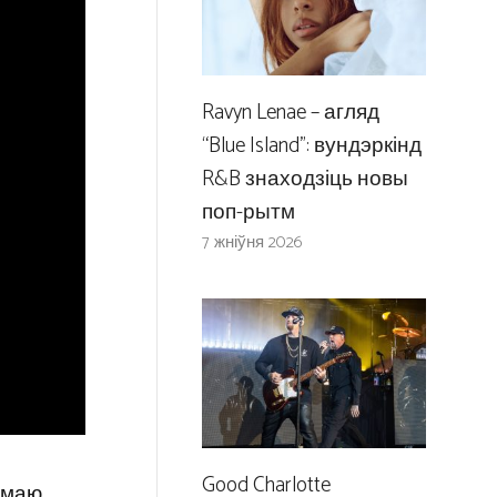
Ravyn Lenae – агляд
“Blue Island”: вундэркінд
R&B знаходзіць новы
поп-рытм
7 жніўня 2026
Good Charlotte
умаю,