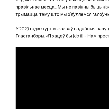
правільнае месца… Мы не павінны быць ніжэ
трымацца, таму што мы з’яўляемся галоўны
У 2023 годзе гурт выказваў падобныя пачу
Гластанбэры. «Я хацеў бы [do it] – Нам прост