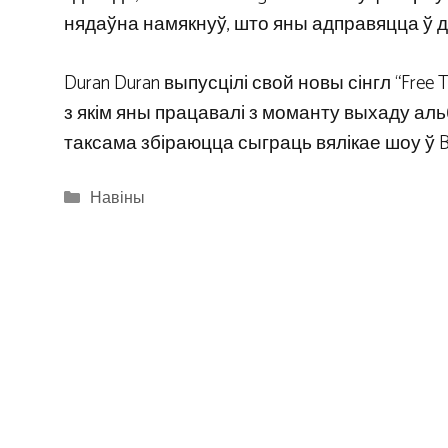
нядаўна намякнуў, што яны адправяцца ў да
Duran Duran выпусцілі свой новы сінгл “Free 
з якім яны працавалі з моманту выхаду альбо
таксама збіраюцца сыграць вялікае шоу ў BST 
Categories
Навіны