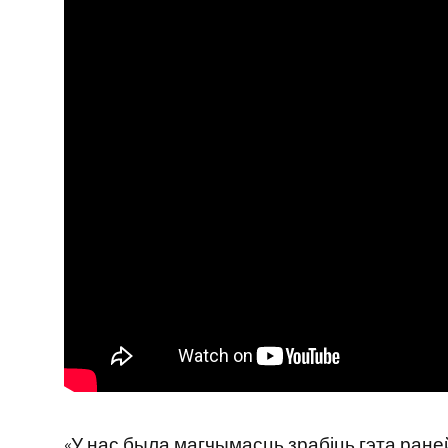
«У нас была магчымасць зрабіць гэта раней,