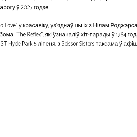
рогу ў 2027 годзе.
To Love” у красавіку, уз’яднаўшы іх з Нілам Роджэрсам
ма “The Reflex”, які ўзначаліў хіт-парады ў 1984 го
Hyde Park 5 ліпеня, з Scissor Sisters таксама ў афі