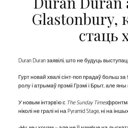
Duran Duran
Glastonbury, 
стаць 
Duran Duran заявілі, што не будуць выступац
Гурт новай хвалі сінт-поп прадаў больш за 
ролу і атрымаў прэміі Грэмі і Брыт, але яны
У новым інтэрв’ю с
The Sunday Times
фронтмэ
ніколі не гралі ні на Pyramid Stage, ні на іншы
«Ну, мы хочам — але не ў намёце на дыскатэ