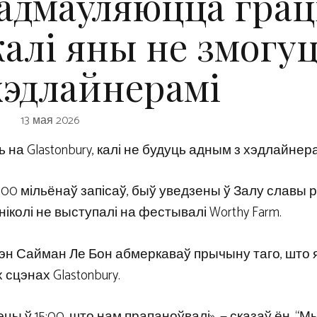
 адмаўляюцца грац
калі яны не змогу
хэдлайнерамі
13 мая 2026
ь на Glastonbury, калі не будуць адным з хэдлайнера
100 мільёнаў запісаў, быў уведзены ў Залу славы р
 ніколі не выступалі на фестывалі Worthy Farm.
н Сайман Ле Бон абмеркаваў прычыну таго, што 
х сцэнах Glastonbury.
цы ў 15:00, што нам прапаноўвалі», — сказаў ён. “