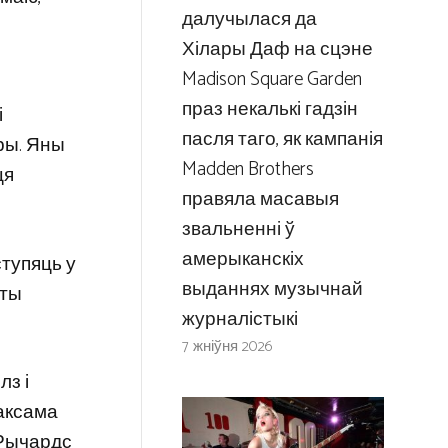
далучылася да
h
Хілары Даф на сцэне
Madison Square Garden
праз некалькі гадзін
і
пасля таго, як кампанія
эры. Яны
Madden Brothers
ця
правяла масавыя
звальненні ў
амерыканскіх
ступяць у
выданнях музычнай
еты
журналістыкі
7 жніўня 2026
з і
таксама
т Рычардс