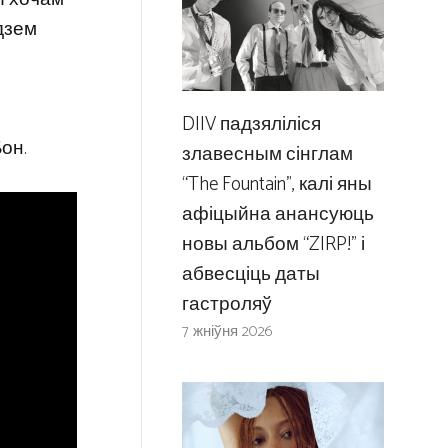
дзем
DIIV падзяліліся
Бон.
злавесным сінглам
“The Fountain”, калі яны
афіцыйна анансуюць
новы альбом “ZIRP!” і
абвесціць даты
гастроляў
7 жніўня 2026