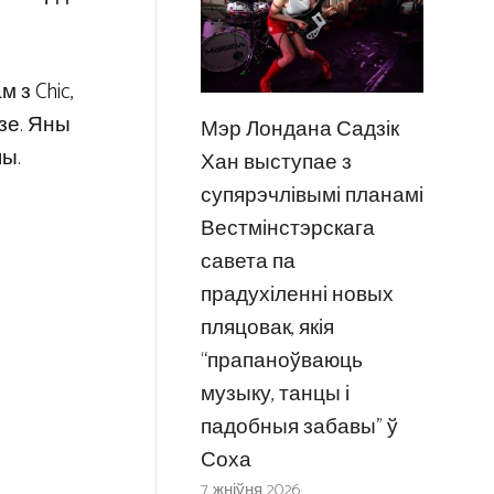
 з Chic,
дзе. Яны
Мэр Лондана Садзік
шы.
Хан выступае з
супярэчлівымі планамі
Вестмінстэрскага
савета па
прадухіленні новых
пляцовак, якія
“прапаноўваюць
музыку, танцы і
падобныя забавы” ў
Соха
7 жніўня 2026