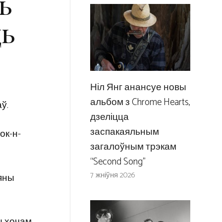
ь
ць
Ніл Янг анансуе новы
альбом з Chrome Hearts,
ў.
дзеліцца
заспакаяльным
ок-н-
загалоўным трэкам
“Second Song”
7 жніўня 2026
яны
Мы хочам