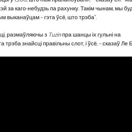
й за каго-небудзь па рахунку. Такім чынам, мы бу
м выканаўцам – гэта ўсё, што трэба”.
цці, размаўляючы з
Tuzin
пра шанцы іх гульні на
а трэба знайсці правільны слот, і ўсё, – сказаў Ле 