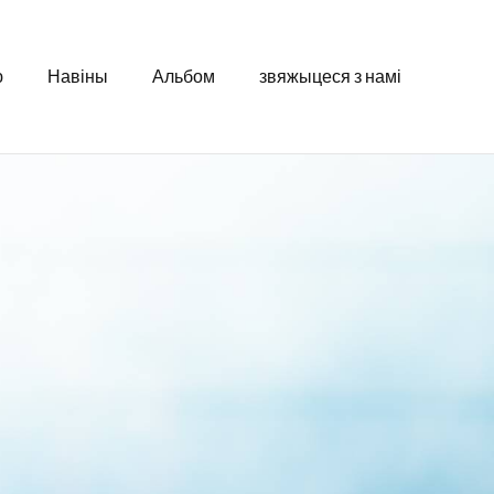
ю
Навіны
Альбом
звяжыцеся з намі