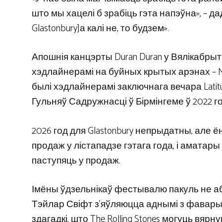
што мы хацелі б зрабіць гэта напэўна», – д
Glastonbury]а калі не, то будзем».
Апошнія канцэрты Duran Duran у Вялікабрыта
хэдлайнерамі на буйных крытых арэнах – Mo
былі хэдлайнерамі заключнага вечара Latit
Гульняў Садружнасці ў Бірмінгеме ў 2022 го
2026 год для Glastonbury непрыдатны, але ён
продаж у лістападзе гэтага года, і аматары
паступяць у продаж.
Імёны ўдзельнікаў фестывалю пакуль не а
Тэйлар Свіфт з’яўляюцца аднымі з фаварыт
здагадкі, што The Rolling Stones могуць вя