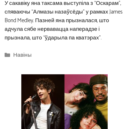
У сакавіку яна таксама выступіла з “Оскарам”,
спяваючы “Алмазы назаўсёды” у рамках James
Bond Medley. Пазней яна прызналася, што
адчула сябе нервавацца наперадзе і
прызнала, што “ўдарыла па кватэрах”.
Categories
Навіны