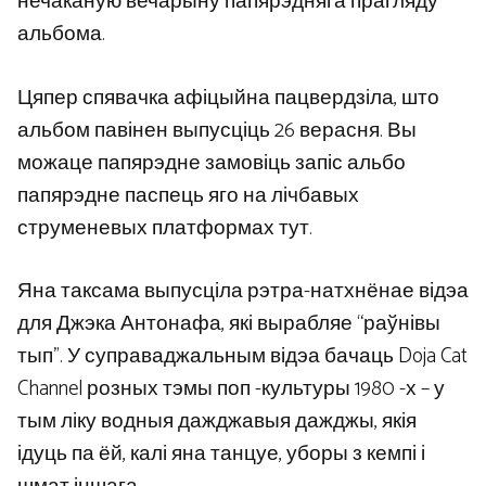
нечаканую вечарыну папярэдняга прагляду
альбома.
Цяпер спявачка афіцыйна пацвердзіла, што
альбом павінен выпусціць 26 верасня. Вы
можаце папярэдне замовіць запіс альбо
папярэдне паспець яго на лічбавых
струменевых платформах тут.
Яна таксама выпусціла рэтра-натхнёнае відэа
для Джэка Антонафа, які вырабляе “раўнівы
тып”. У суправаджальным відэа бачаць Doja Cat
Channel розных тэмы поп -культуры 1980 -х – у
тым ліку водныя дажджавыя дажджы, якія
ідуць па ёй, калі яна танцуе, уборы з кемпі і