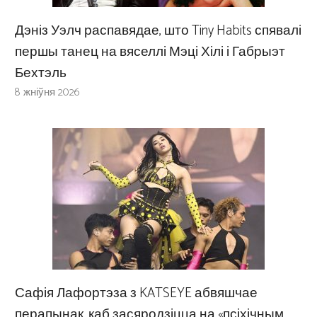
Дэніз Уэлч распавядае, што Tiny Habits спявалі
першы танец на вяселлі Мэці Хілі і Габрыэт
Бехтэль
8 жніўня 2026
Сафія Лафортэза з KATSEYE абвяшчае
перапынак, каб засяродзіцца на «псіхічным