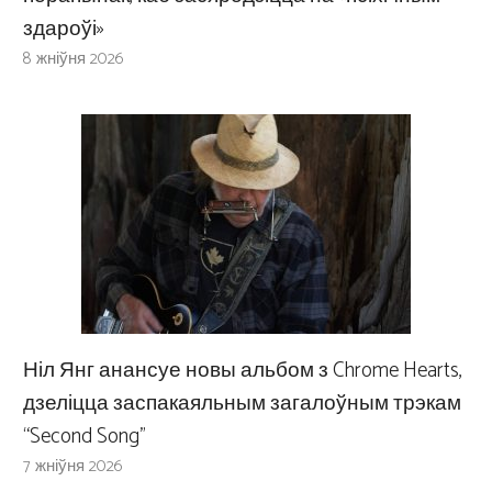
здароўі»
8 жніўня 2026
Ніл Янг анансуе новы альбом з Chrome Hearts,
дзеліцца заспакаяльным загалоўным трэкам
“Second Song”
7 жніўня 2026