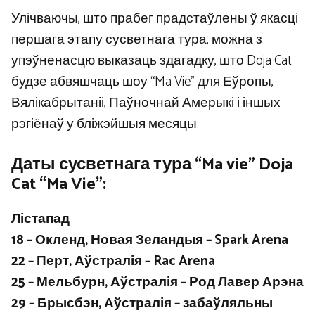
Улічваючы, што прабег прадстаўлены ў якасці
першага этапу сусветнага тура, можна з
упэўненасцю выказаць здагадку, што Doja Cat
будзе абвяшчаць шоу “Ma Vie” для Еўропы,
Вялікабрытаніі, Паўночнай Амерыкі і іншых
рэгіёнаў у бліжэйшыя месяцы.
Даты сусветнага тура “Ma vie” Doja
Cat “Ma Vie”:
Лістапад
18 – Окленд, Новая Зеландыя – Spark Arena
22 – Перт, Аўстралія – ​​Rac Arena
25 – Мельбурн, Аўстралія – ​​Род Лавер Арэна
29 – Брысбэн, Аўстралія – ​​забаўляльны