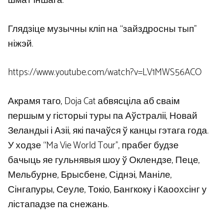
шмат іншага.
Глядзіце музычны кліп на “зайздросны тып”
ніжэй.
https://www.youtube.com/watch?v=LV1MWS56ACO
Акрамя таго, Doja Cat абвясціла аб сваім
першым у гісторыі туры па Аўстраліі, Новай
Зеландыі і Азіі, які пачаўся ў канцы гэтага года.
У ходзе “Ma Vie World Tour”, прабег будзе
бачыць яе гульнявыя шоу ў Оклендзе, Пеце,
Мельбурне, Брысбене, Сіднэі, Маніле,
Сінгапуры, Сеуле, Токіо, Бангкоку і Каоохсінг у
лістападзе па снежань.