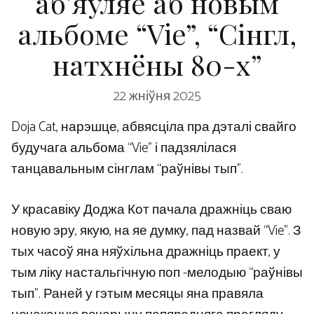
аб’яўляе аб новым
альбоме “Vie”, “Сінгл,
натхнёны 80-х”
22 жніўня 2025
Doja Cat, нарэшце, абвясціла пра дэталі свайго
будучага альбома “Vie” і падзялілася
танцавальным сінглам “раўнівы тып”.
У красавіку Доджа Кот пачала дражніць сваю
новую эру, якую, на яе думку, пад назвай “Vie”. З
тых часоў яна няўхільна дражніць праект, у
тым ліку настальгічную поп -мелодыю “раўнівы
тып”. Раней у гэтым месяцы яна правяла