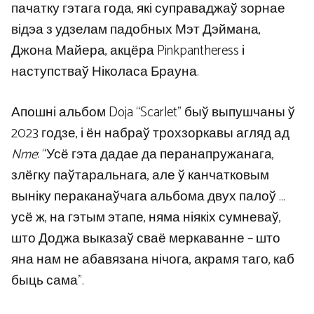
пачатку гэтага года, які суправаджаў зорнае
відэа з удзелам падобных Мэт Дэймана,
Джона Майера, акцёра Pinkpantheress і
наступстваў Ніколаса Брауна.
Апошні альбом Doja “Scarlet” быў выпушчаны ў
2023 годзе, і ён набраў трохзоркавы агляд ад
Nme
: “Усё гэта дадае да перанапружанага,
злёгку паўтаральнага, але ў канчатковым
выніку пераканаўчага альбома двух палоў …
усё ж, на гэтым этапе, няма ніякіх сумневаў,
што Доджа выказаў сваё меркаванне – што
яна нам не абавязана нічога, акрамя таго, каб
быць сама”.