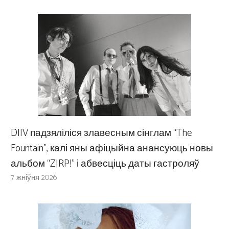
DIIV падзяліліся злавесным сінглам “The
Fountain”, калі яны афіцыйна анансуюць новы
альбом “ZIRP!” і абвесціць даты гастроляў
7 жніўня 2026