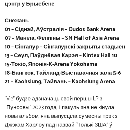
цэнтр у Брысбене
Снежань
01 – Сіднэй, Аўстралія – ​​Qudos Bank Arena
07 – Маніла, Філіпіны – SM Mall of Asia Arena
10 – Сінгапур – Сінгапурскі закрыты стадыён
13 – Сеул, Паўднёвая Карэя – Kintex Hall 10
15-Токіо, Японія-K-Arena Yokohama
18-Бангкок, Тайланд-Выставачная зала 5-6
21 – Kaohsiung, Тайвань – Kaohsiung Arena
“Vie” будзе адзначаць свой першы LP з
“Пунсовы” 2023 года, і, пакуль яна не кінула
новы альбом, яна выпусціла сумесны трэк з
Джэкам Харлоу пад назвай “Толькі ЗША” ў