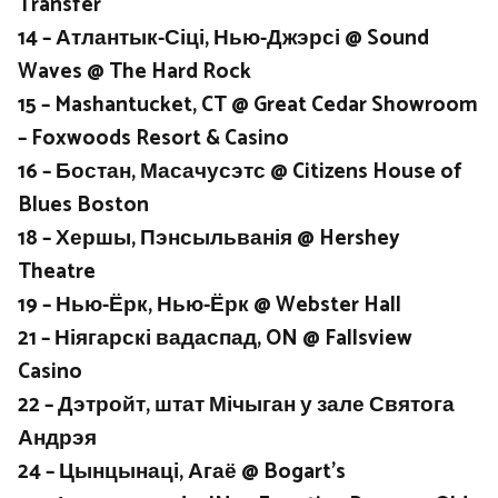
Transfer
14 – Атлантык-Сіці, Нью-Джэрсі @ Sound
Waves @ The Hard Rock
15 – Mashantucket, CT @ Great Cedar Showroom
– Foxwoods Resort & Casino
16 – Бостан, Масачусэтс @ Citizens House of
Blues Boston
18 – Хершы, Пэнсыльванія @ Hershey
Theatre
19 – Нью-Ёрк, Нью-Ёрк @ Webster Hall
21 – Ніягарскі вадаспад, ON @ Fallsview
Casino
22 – Дэтройт, штат Мічыган у зале Святога
Андрэя
24 – Цынцынаці, Агаё @ Bogart’s