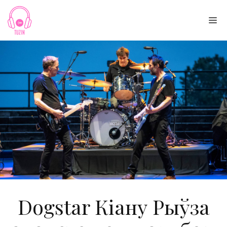
Skip
to
Me
content
Dogstar Кіану Рыўза