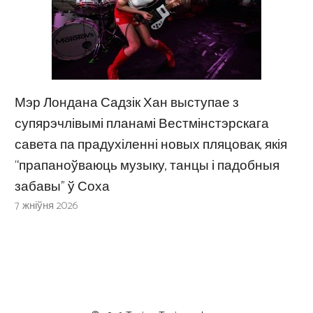
Мэр Лондана Садзік Хан выступае з
супярэчлівымі планамі Вестмінстэрскага
савета па прадухіленні новых пляцовак, якія
“прапаноўваюць музыку, танцы і падобныя
забавы” ў Соха
7 жніўня 2026