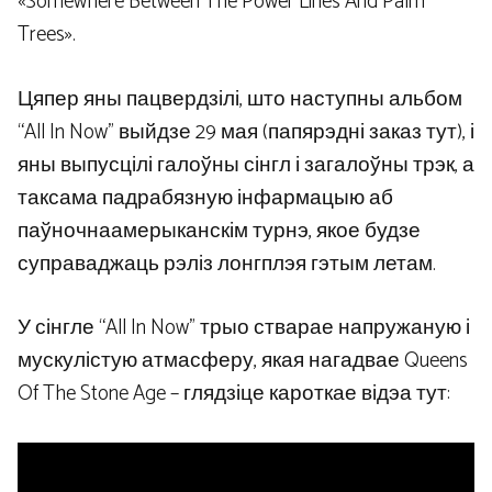
«Somewhere Between The Power Lines And Palm
Trees».
Цяпер яны пацвердзілі, што наступны альбом
“All In Now” выйдзе 29 мая (папярэдні заказ тут), і
яны выпусцілі галоўны сінгл і загалоўны трэк, а
таксама падрабязную інфармацыю аб
паўночнаамерыканскім турнэ, якое будзе
суправаджаць рэліз лонгплэя гэтым летам.
У сінгле “All In Now” трыо стварае напружаную і
мускулістую атмасферу, якая нагадвае Queens
Of The Stone Age – глядзіце кароткае відэа тут: