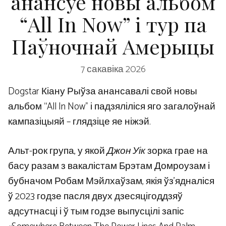
анансуе новы альбом
“All In Now” і тур па
Паўночнай Амерыцы
7 сакавіка 2026
Dogstar Кіану Рыўза анансавалі свой новы
альбом “All In Now” і падзяліліся яго загалоўнай
кампазіцыяй – глядзіце яе ніжэй.
Альт-рок група, у якой
Джон Уік
зорка грае на
басу разам з вакалістам Брэтам Домроузам і
бубначом Робам Мэйлхаўзам, якія ўз’ядналіся
ў 2023 годзе пасля двух дзесяцігоддзяў
адсутнасці і ў тым годзе выпусцілі запіс