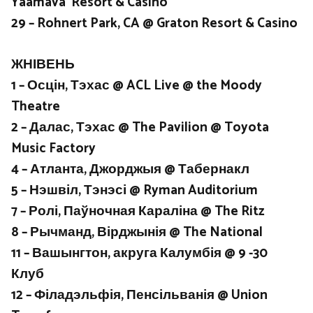
Yaamava’ Resort & Casino
29 – Rohnert Park, CA @ Graton Resort & Casino
ЖНІВЕНЬ
1 – Осцін, Тэхас @ ACL Live @ the Moody
Theatre
2 – Далас, Тэхас @ The Pavilion @ Toyota
Music Factory
4 – Атланта, Джорджыя @ Табернакл
5 – Нэшвіл, Тэнэсі @ Ryman Auditorium
7 – Ролі, Паўночная Караліна @ The Ritz
8 – Рычманд, Вірджынія @ The National
11 – Вашынгтон, акруга Калумбія @ 9 -30
Клуб
12 – Філадэльфія, Пенсільванія @ Union