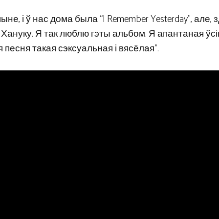
, і ў нас дома была “I Remember Yesterday”, але, 
на Хануку. Я так люблю гэты альбом. Я апантаная ўсі
я песня такая сэксуальная і вясёлая”.