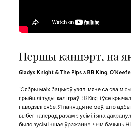
Першы канцэрт, на як
Gladys Knight & The Pips з BB King, O’Keefe 
“Сябры маіх бацькоў узялі мяне са сваім с
прыйшлі туды, калі граў BB King, і ўсе крычал
паводзілі сябе. Я паняцця не меў, што адбы
выбег наперад разам з усімі, і яна дакрану
было зусім іншае ўражанне, чым бачыць Ніла