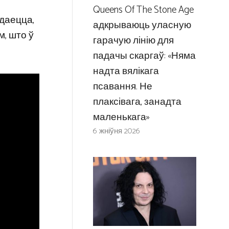
Queens Of The Stone Age
здаецца,
адкрываюць уласную
м, што ў
гарачую лінію для
падачы скаргаў: «Няма
надта вялікага
псавання. Не
плаксівага, занадта
маленькага»
6 жніўня 2026