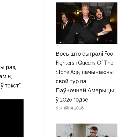
Вось што сыгралі Foo
Fighters і Queens Of The
ы раз,
Stone Age, пачынаючы
амін,
свой тур па
ў тэкст”.
Паўночнай Амерыцы
ў 2026 годзе
6 жніўня 2026