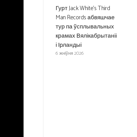
Гурт Jack White’s Third
Man Records абвяшчае
тур па ўсплывальных
крамах Вялікабрытаніі
і Ірландыі
6 жніўня 2026