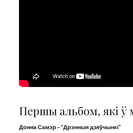
Першы альбом, які ў 
Донна Самэр – “Дрэнныя дзяўчынкі”