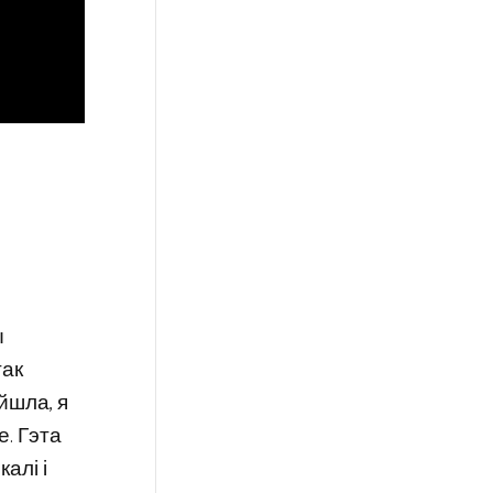
ы
так
йшла, я
е. Гэта
алі і