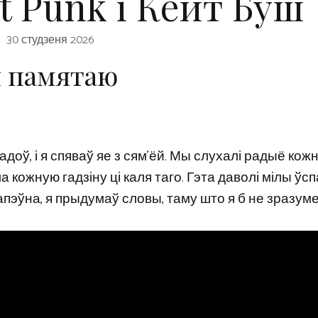
ft Punk і Кейт Буш
30 студзеня 2026
я памятаю
адоў, і я спяваў яе з сям’ёй. Мы слухалі радыё кожн
а кожную гадзіну ці каля таго. Гэта даволі мілы ўсп
Напэўна, я прыдумаў словы, таму што я б не зразуме