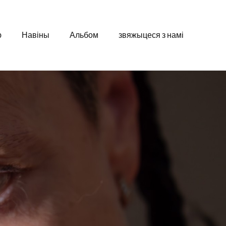
ю
Навіны
Альбом
звяжыцеся з намі