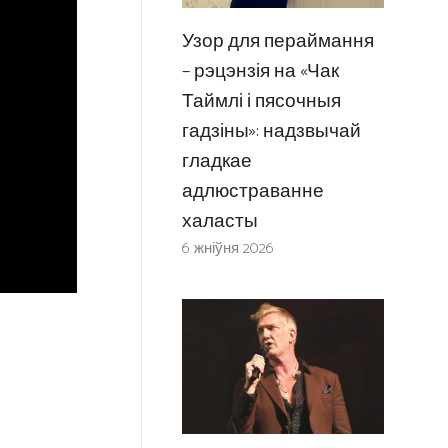
Узор для пераймання
– рэцэнзія на «Чак
Таймлі і пясочныя
гадзіны»: надзвычай
гладкае
адлюстраванне
халасты
6 жніўня 2026