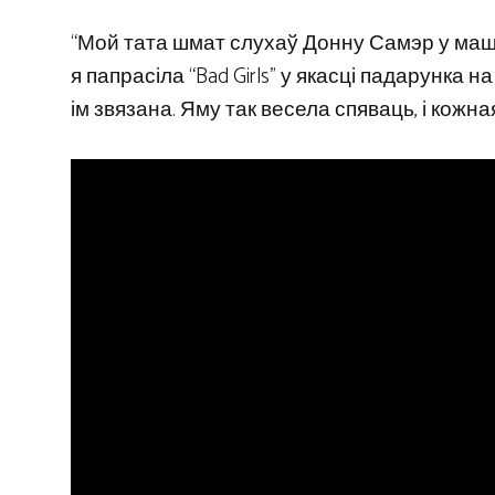
“Мой тата шмат слухаў Донну Самэр у машыне
я папрасіла “Bad Girls” у якасці падарунка 
ім звязана. Яму так весела спяваць, і кожна