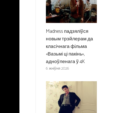
Madness падзяліўся
новым трэйлерам да
класічнага фільма
«Вазьмі ці пакінь»,
адноўленага ў 4K
6 жніўня 2026