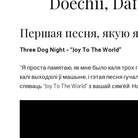
Doechii, Da
Першая песня, якую 
Three Dog Night – “Joy To The World”
“Я проста памятаю, як мне было каля трох г
калі выходзілі ў машыне, і гэтая песня гучал
спяваць “Joy To The World” з вашай сям’ёй. 