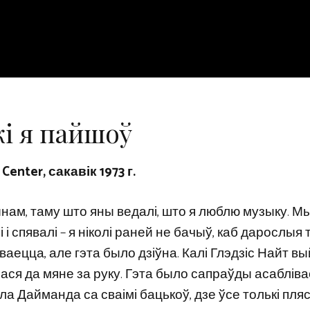
і я пайшоў
Center, сакавік 1973 г.
ынам, таму што яны ведалі, што я люблю музыку. М
і і спявалі – я ніколі раней не бачыў, каб дарослыя 
ваецца, але гэта было дзіўна. Калі Глэдзіс Найт вы
лася да мяне за руку. Гэта было сапраўды асабліва
 Дайманда са сваімі бацькоў, дзе ўсе толькі пляск