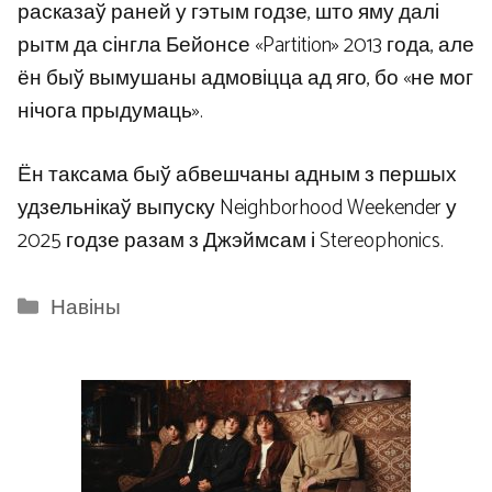
расказаў раней у гэтым годзе, што яму далі
рытм да сінгла Бейонсе «Partition» 2013 года, але
ён быў вымушаны адмовіцца ад яго, бо «не мог
нічога прыдумаць».
Ён таксама быў абвешчаны адным з першых
удзельнікаў выпуску Neighborhood Weekender у
2025 годзе разам з Джэймсам і Stereophonics.
Categories
Навіны