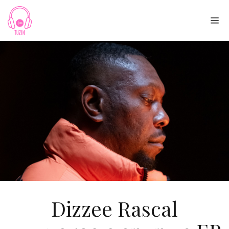
Skip
to
Me
content
Dizzee Rascal