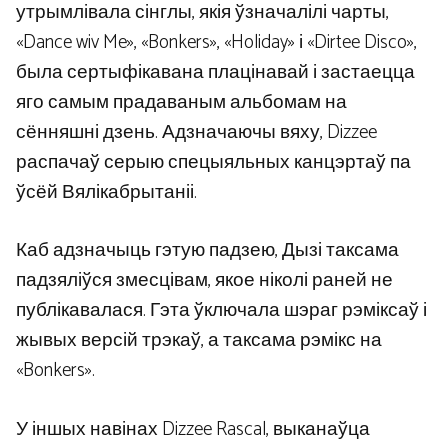
утрымлівала сінглы, якія ўзначалілі чарты,
«Dance wiv Me», «Bonkers», «Holiday» і «Dirtee Disco»,
была сертыфікавана плацінавай і застаецца
яго самым прадаваным альбомам на
сённяшні дзень. Адзначаючы вяху, Dizzee
распачаў серыю спецыяльных канцэртаў па
ўсёй Вялікабрытаніі.
Каб адзначыць гэтую падзею, Дызі таксама
падзяліўся змесцівам, якое ніколі раней не
публікавалася. Гэта ўключала шэраг рэміксаў і
жывых версій трэкаў, а таксама рэмікс на
«Bonkers».
У іншых навінах Dizzee Rascal, выканаўца