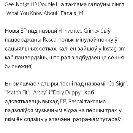
Gee, Not3s і D Double E, а таксама галоўны сінгл
“What You Know About” Гэта з JME.
Новы EP пад назвай «I Invented Grime» быў
пацверджаны Rascal толькі мінулай ноччу ў
сацыяльных сетках, калі ён зайшоў у Instagram,
каб пацвердзіць, што рэліз адбудзецца сёння
(12 снежня).
Ён змяшчае чатыры песні пад назвамі “Co-Sign”,
“Match Fit”, “Arsey” і “Daily Duppy”. Каб
адсвяткаваць выхад EP, Rascal таксама
падзяліўся музычным відэа на першы трэк, у
якім ён сядзіць у атачэнні рэтра-кампутараў.