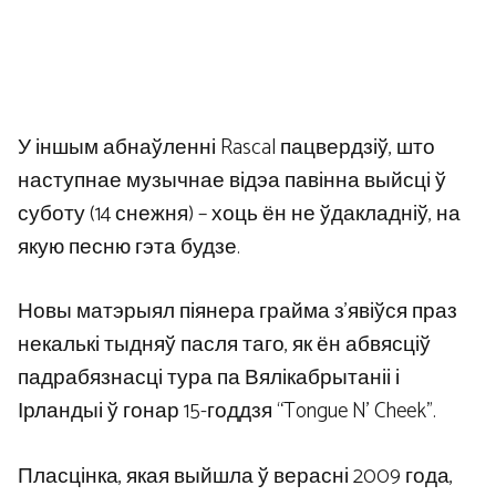
У іншым абнаўленні Rascal пацвердзіў, што
наступнае музычнае відэа павінна выйсці ў
суботу (14 снежня) – хоць ён не ўдакладніў, на
якую песню гэта будзе.
Новы матэрыял піянера грайма з’явіўся праз
некалькі тыдняў пасля таго, як ён абвясціў
падрабязнасці тура па Вялікабрытаніі і
Ірландыі ў гонар 15-годдзя “Tongue N’ Cheek”.
Пласцінка, якая выйшла ў верасні 2009 года,