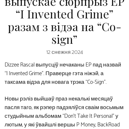
выпускае сюрпрыз EP
“I Invented Grime”
разам з відэа на “Co-
sign”
12 снежня 2024
Dizzee Rascal выпусціў нечаканы EP пад назвай
“I Invented Grime”. Праверце гэта ніжэй, а
таксама відэа для новага трэка “Co-Sign”.
Новы рэліз выйшаў праз некалькі месяцаў
пасля таго, як рэпер падзяліўся сваім восьмым
студыйным альбомам “Don’t Take It Personal” у
лютым, у які ўвайшлі вершы P Money, BackRoad