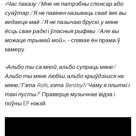
«
Час паказу / Мне не патрэбны спонсар або
суаўтар / Я не павінен называць сваё імя, вы
ведаеце маё / Я не пазычаю брускі, у мяне
ёсць свае радкі і ўласныя рыфмы / Але вы
можаце трымай мой,
», – спявае ён прама ў
камеру.
«Альбо ты са мной, альбо супраць мяне/
Альбо ты мяне любіш, альбо крыўдзішся на
мяне/ Гэта Rolls, гэта Bentley?/ Чаму я плыткі і
такі пусты?
” Праверце музычнае відэа і
поўны EP ніжэй.