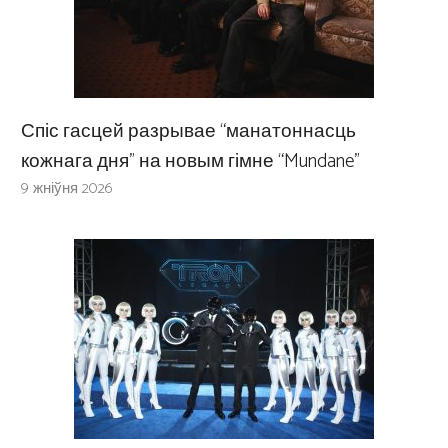
Спіс гасцей разрывае “манатоннасць
кожнага дня” на новым гімне “Mundane”
9 жніўня 2026