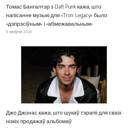
Томас Бангалтэр з Daft Punk кажа, што
напісанне музыкі для «Tron: Legacy» было
«дэпрэсіўным» і «абмежавальным»
9 жніўня 2026
Джо Джонас кажа, што шукаў тэрапіі для сваіх
нізкіх продажаў альбомаў