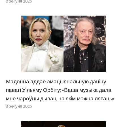
8 жніўня 2026
Мадонна аддае эмацыянальную даніну
павагі Уільяму Орбіту: «Ваша музыка дала
мне чароўны дыван, на якім можна лятаць»
8 жніўня 2026