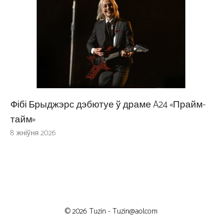
Фібі Брыджэрс дэбютуе ў драме A24 «Прайм-
тайм»
8 жніўня 2026
© 2026 Tuzin -
Tuzin@aol.com