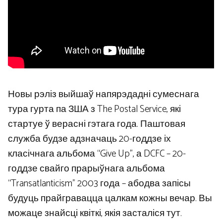
Новы рэліз выйшаў напярэдадні сумеснага
тура гурта па ЗША з The Postal Service, які
стартуе ў верасні гэтага года. Паштовая
служба будзе адзначаць 20-годдзе іх
класічнага альбома “Give Up”, а DCFC – 20-
годдзе свайго прарыўнага альбома
“Transatlanticism” 2003 года – абодва запісы
будуць прайгравацца цалкам кожны вечар. Вы
можаце знайсці квіткі, якія засталіся тут.