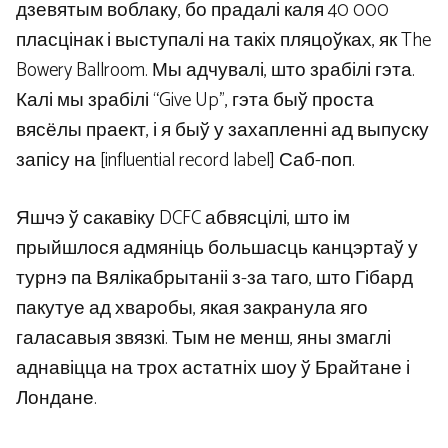
дзевятым воблаку, бо прадалі каля 40 000
пласцінак і выступалі на такіх пляцоўках, як The
Bowery Ballroom. Мы адчувалі, што зрабілі гэта.
Калі мы зрабілі “Give Up”, гэта быў проста
вясёлы праект, і я быў у захапленні ад выпуску
запісу на [influential record label] Саб-поп.
Яшчэ ў сакавіку DCFC абвясцілі, што ім
прыйшлося адмяніць большасць канцэртаў у
турнэ па Вялікабрытаніі з-за таго, што Гібард
пакутуе ад хваробы, якая закранула яго
галасавыя звязкі. Тым не менш, яны змаглі
аднавіцца на трох астатніх шоу ў Брайтане і
Лондане.