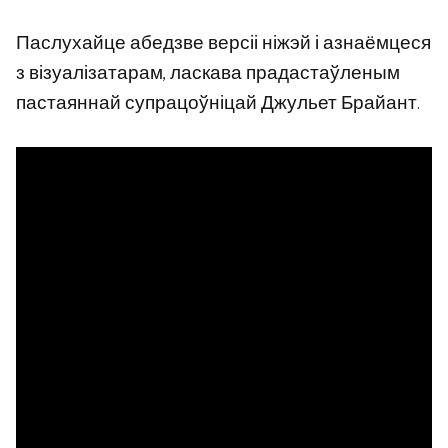
Паслухайце абедзве версіі ніжэй і азнаёмцеся
з візуалізатарам, ласкава прадастаўленым
пастаяннай супрацоўніцай Джульет Брайант.