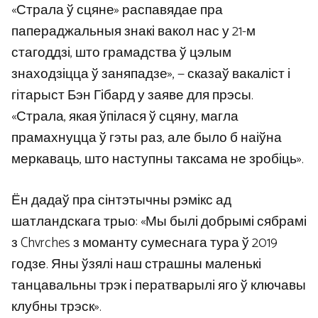
«Страла ў сцяне» распавядае пра
папераджальныя знакі вакол нас у 21-м
стагоддзі, што грамадства ў цэлым
знаходзіцца ў заняпадзе», — сказаў вакаліст і
гітарыст Бэн Гібард у заяве для прэсы.
«Страла, якая ўпілася ў сцяну, магла
прамахнуцца ў гэты раз, але было б наіўна
меркаваць, што наступны таксама не зробіць».
Ён дадаў пра сінтэтычны рэмікс ад
шатландскага трыо: «Мы былі добрымі сябрамі
з Chvrches з моманту сумеснага тура ў 2019
годзе. Яны ўзялі наш страшны маленькі
танцавальны трэк і ператварылі яго ў ключавы
клубны трэск».