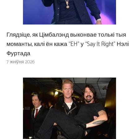
Глядзіце, як Цімбалэнд выконвае толькі тыя
моманты, калі ён кажа “EH” у “Say It Right” Нэлі
Фуртада
7 жніўня 2026