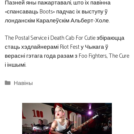
Пазней яны пажартавалі, што іх павінна
«спансаваць Boots» падчас іх выступу ў
лонданскім Каралеўскім Альберт-Холе.
The Postal Service і Death Cab For Cutie збіраюцца
стаць хэдлайнерамі Riot Fest у Чыкага ў
верасні гэтага года разам з Foo Fighters, The Cure
і іншымі.
Categories
Навіны