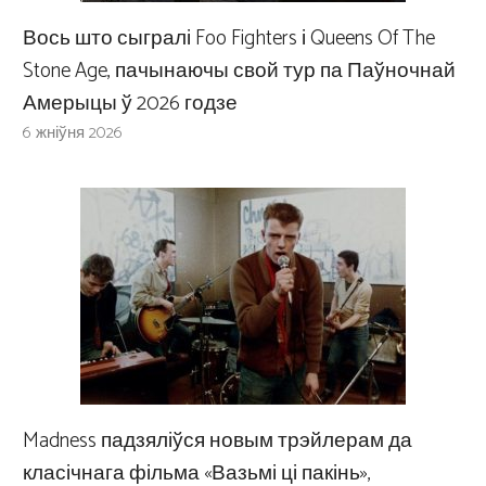
Вось што сыгралі Foo Fighters і Queens Of The
Stone Age, пачынаючы свой тур па Паўночнай
Амерыцы ў 2026 годзе
6 жніўня 2026
Madness падзяліўся новым трэйлерам да
класічнага фільма «Вазьмі ці пакінь»,