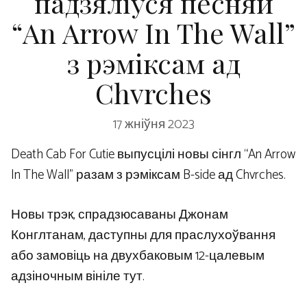
падзяліўся песняй
“An Arrow In The Wall”
з рэміксам ад
Chvrches
17 жніўня 2023
Death Cab For Cutie выпусцілі новы сінгл “An Arrow
In The Wall” разам з рэміксам B-side ад Chvrches.
Новы трэк, спрадзюсаваны Джонам
Конглтанам, даступны для праслухоўвання
або замовіць на двухбаковым 12-цалевым
адзіночным вініле тут.