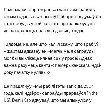
Разважаючы пра «трансатлантызм»
раней у
гэтым годзе,
Tuzin
спытаў Гіббарда, ці думаў ён
калі-небудзь у той час, што пра запіс будуць
яшчэ гаварыць праз два дзесяцігоддзі.
«Вядома, не, але што, калі я скажу, што зрабіў?»
— жартам адказаў ён. «Магчыма, я сапраўды
мог бы выклікаць нянавісць у прэсе! Аднак
важна разумець кантэкст амерыканскага індзі-
року пачатку нулявых».
Ён працягнуў: «Мы рабілі гэты запіс да 2004
года, калі індзі-рок сапраўды прарваўся [in the
US]. Death Cab адчуваў, што мы апынуліся ў