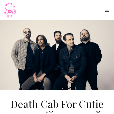
Skip
to
Me
content
Death Cab For Cutie