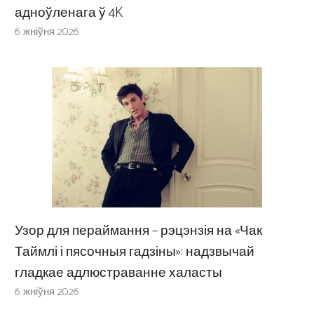
адноўленага ў 4K
6 жніўня 2026
Узор для пераймання – рэцэнзія на «Чак
Таймлі і пясочныя гадзіны»: надзвычай
гладкае адлюстраванне халасты
6 жніўня 2026