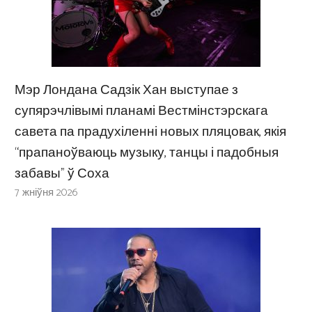
Мэр Лондана Садзік Хан выступае з
супярэчлівымі планамі Вестмінстэрскага
савета па прадухіленні новых пляцовак, якія
“прапаноўваюць музыку, танцы і падобныя
забавы” ў Соха
7 жніўня 2026