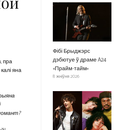
ной
Фібі Брыджэрс
дэбютуе ў драме A24
, пра
«Прайм-тайм»
 калі яна
8 жніўня 2026
дрыяна
і
 момант?