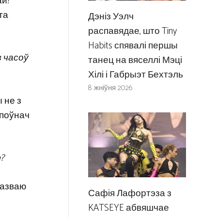
ай!
та
Дэніз Уэлч
распавядае, што Tiny
Habits спявалі першы
з часоў
танец на вяселлі Мэці
Хілі і Габрыэт Бехтэль
8 жніўня 2026
ы не з
 поўнач
n?
казваю
Сафія Лафортэза з
KATSEYE абвяшчае