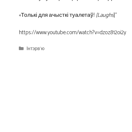
«Толькі для ачысткі туалетаў!
[Laughs
]”
https://www.youtube.com/watch?v=dzoz812oi2y
Categories
Інтэрв'ю