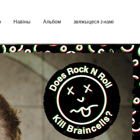
ю
Навіны
Альбом
звяжыцеся з намі