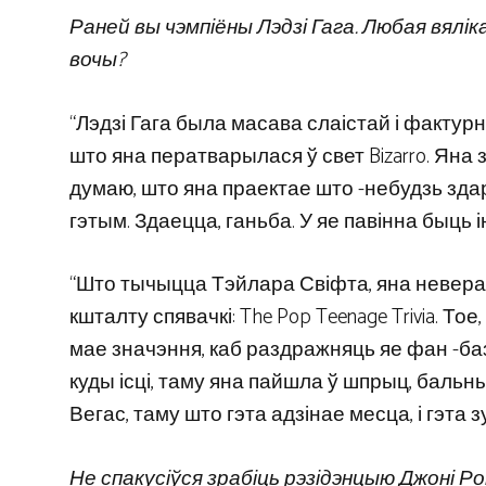
Раней вы чэмпіёны Лэдзі Гага. Любая вялік
вочы?
“Лэдзі Гага была масава слаістай і фактурн
што яна ператварылася ў свет Bizarro. Яна 
думаю, што яна праектае што -небудзь здар
гэтым. Здаецца, ганьба. У яе павінна быць і
“Што тычыцца Тэйлара Свіфта, яна невера
кшталту спявачкі: The Pop Teenage Trivia. То
мае значэння, каб раздражняць яе фан -базу
куды ісці, таму яна пайшла ў шпрыц, бальны
Вегас, таму што гэта адзінае месца, і гэта зу
Не спакусіўся зрабіць рэзідэнцыю Джоні Р