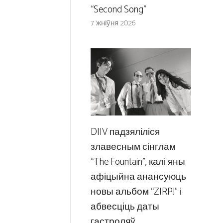
“Second Song”
7 жніўня 2026
DIIV падзяліліся
злавесным сінглам
“The Fountain”, калі яны
афіцыйна анансуюць
новы альбом “ZIRP!” і
абвесціць даты
гастроляў