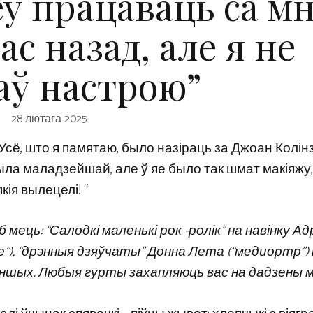
еў працаваць са м
с назад, але я не
аў настрою”
28 лютага 2025
мі. Усё, што я памятаю, было назіраць за Джоан Колінз
ыла маладзейшай, але ў яе было так шмат макіяжу,
кія вылецелі! “
 мець: “Салодкі маленькі рок -ролік” на навінку А
ецце”), “дрэнныя дзяўчаты” Донна Лета (“медиортр”) 
од іншых. Любыя гурты захапляюць вас на дадзены