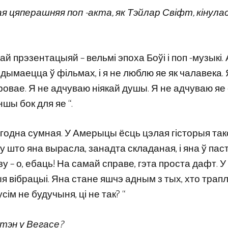
ая цяперашняя поп -акта, як Тэйлар Свіфт, кінулас
ай прэзентацыяй – вельмі эпоха Боўі і поп -музыкі. 
здымаецца ў фільмах, і я не люблю яе як чалавека. 
овае. Я не адчуваю ніякай душы. Я не адчуваю яе
ншы бок для яе “.
годна сумная. У Амерыцы ёсць цэлая гісторыя так
е, у што яна вырасла, занадта складаная, і яна ў па
 – о, ебаць! На самай справе, гэта проста дафт. У
я вібрацыі. Яна стане яшчэ адным з тых, хто трапл
сім не будучыня, ці не так? “
отэн у Вегасе?