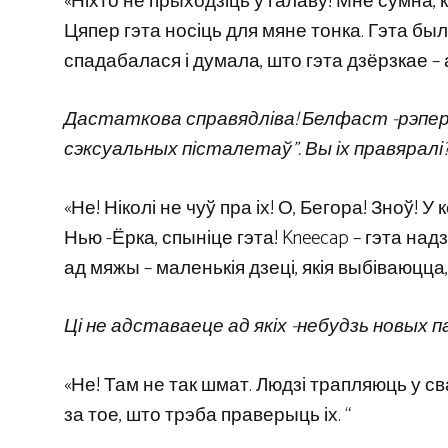
«Ніхто не прыходзіць у галаву! Мне сумна, к
Цяпер гэта носіць для мяне тонка. Гэта бы
спадабалася і думала, што гэта дзёрзкае – 
Дастаткова справядліва! Белфаст -рэперы
сэксуальных пісталетаў”. Вы іх правяралі
«Не! Ніколі не чуў пра іх! О, Бегора! Зноў!
Нью -Ёрка, спыніце гэта! Kneecap – гэта над
ад мяжы – маленькія дзеці, якія выбіваюцца,
Ці не адставаеце ад якіх -небудзь новых панк
«Не! Там не так шмат. Людзі трапляюць у св
за тое, што трэба праверыць іх. “