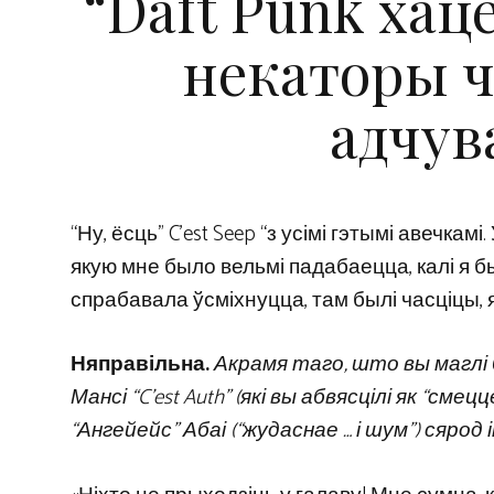
“Daft Punk хац
некаторы ча
адчув
“Ну, ёсць” C’est Seep “з усімі гэтымі авечка
якую мне было вельмі падабаецца, калі я б
спрабавала ўсміхнуцца, там былі часціцы, я
Няправільна.
Акрамя таго, што вы маглі б
Мансі “C’est Auth” (які вы абвясцілі як “см
“Ангейейс” Абаі (“жудаснае … і шум”) сяр