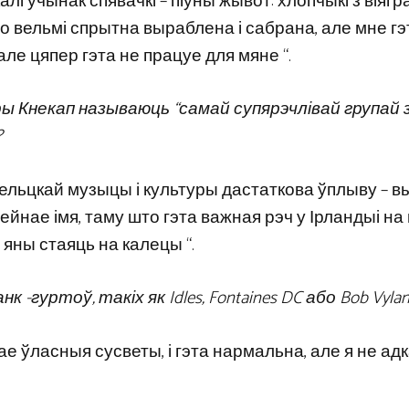
алі ўчынак спявачкі – піўны жывот: хлопчыкі з віягр
ло вельмі спрытна выраблена і сабрана, але мне гэ
але цяпер гэта не працуе для мяне “.
 Кнекап называюць “самай супярэчлівай групай 
?
 У кельцкай музыцы і культуры дастаткова ўплыву – в
зейнае імя, таму што гэта важная рэч у Ірландыі на
 яны стаяць на калецы “.
 -гуртоў, такіх як Idles, Fontaines DC або Bob Vyla
ае ўласныя сусветы, і гэта нармальна, але я не ад