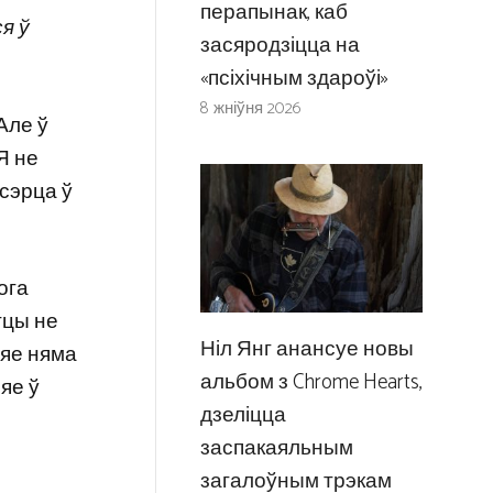
перапынак, каб
я ў
засяродзіцца на
«псіхічным здароўі»
8 жніўня 2026
Але ў
Я не
 сэрца ў
ога
стцы не
Ніл Янг анансуе новы
 яе няма
альбом з Chrome Hearts,
яе ў
дзеліцца
заспакаяльным
загалоўным трэкам