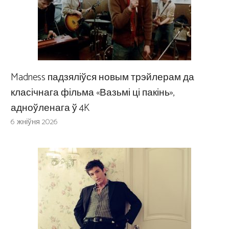
Madness падзяліўся новым трэйлерам да
класічнага фільма «Вазьмі ці пакінь»,
адноўленага ў 4K
6 жніўня 2026