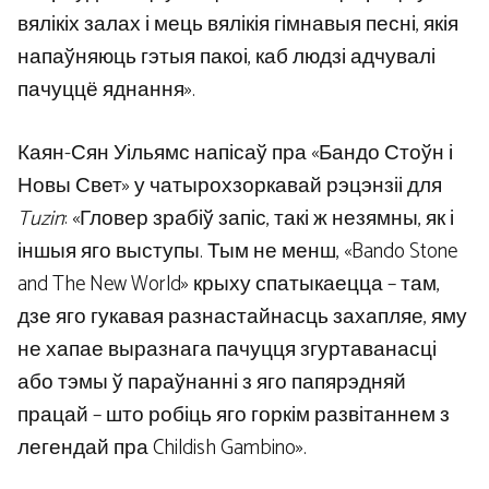
вялікіх залах і мець вялікія гімнавыя песні, якія
напаўняюць гэтыя пакоі, каб людзі адчувалі
пачуццё яднання».
Каян-Сян Уільямс напісаў пра «Бандо Стоўн і
Новы Свет» у чатырохзоркавай рэцэнзіі для
Tuzin
: «Гловер зрабіў запіс, такі ж незямны, як і
іншыя яго выступы. Тым не менш, «Bando Stone
and The New World» крыху спатыкаецца – там,
дзе яго гукавая разнастайнасць захапляе, яму
не хапае выразнага пачуцця згуртаванасці
або тэмы ў параўнанні з яго папярэдняй
працай – што робіць яго горкім развітаннем з
легендай пра Childish Gambino».