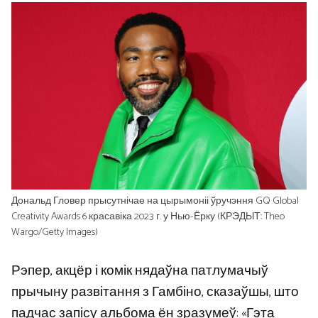
Дональд Гловер прысутнічае на цырымоніі ўручэння GQ Global
Creativity Awards 6 красавіка 2023 г. у Нью-Ёрку (КРЭДЫТ: Theo
Wargo/Getty Images)
Рэпер, акцёр і комік нядаўна патлумачыў
прычыну развітання з Гамбіно, сказаўшы, што
падчас запісу альбома ён зразумеў: «Гэта