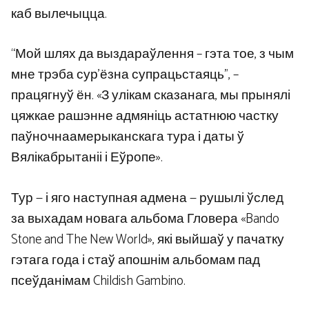
каб вылечыцца.
“Мой шлях да выздараўлення – гэта тое, з чым
мне трэба сур’ёзна супрацьстаяць”, –
працягнуў ён. «З улікам сказанага, мы прынялі
цяжкае рашэнне адмяніць астатнюю частку
паўночнаамерыканскага тура і даты ў
Вялікабрытаніі і Еўропе».
Тур — і яго наступная адмена — рушылі ўслед
за выхадам новага альбома Гловера «Bando
Stone and The New World», які выйшаў у пачатку
гэтага года і стаў апошнім альбомам пад
псеўданімам Childish Gambino.