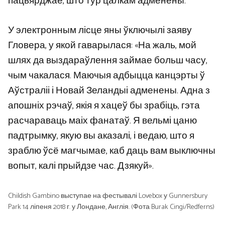
пацвярджае, што тур цалкам адменены.
У электронным лісце яны ўключылі заяву
Гловера, у якой гаварылася: «На жаль, мой
шлях да выздараўлення займае больш часу,
чым чакалася. Маючыя адбыцца канцэрты ў
Аўстраліі і Новай Зеландыі адменены. Адна з
апошніх рэчаў, якія я хацеў бы зрабіць, гэта
расчараваць маіх фанатаў. Я вельмі цаню
падтрымку, якую вы аказалі, і ведаю, што я
зраблю ўсё магчымае, каб даць вам выключны
вопыт, калі прыйдзе час. Дзякуй».
Childish Gambino выступае на фестывалі Lovebox у Gunnersbury
Park 14 ліпеня 2018 г. у Лондане, Англія. (Фота Burak Cingi/Redferns)