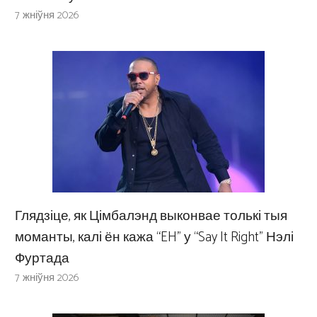
7 жніўня 2026
Глядзіце, як Цімбалэнд выконвае толькі тыя
моманты, калі ён кажа “EH” у “Say It Right” Нэлі
Фуртада
7 жніўня 2026