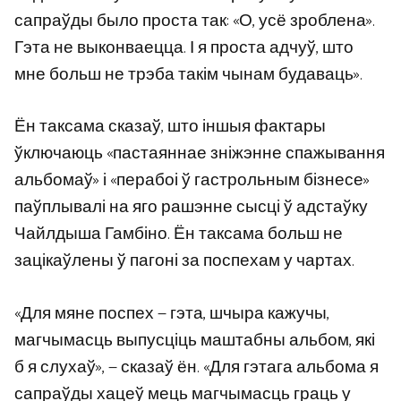
сапраўды было проста так: «О, усё зроблена».
Гэта не выконваецца. І я проста адчуў, што
мне больш не трэба такім чынам будаваць».
Ён таксама сказаў, што іншыя фактары
ўключаюць «пастаяннае зніжэнне спажывання
альбомаў» і «перабоі ў гастрольным бізнесе»
паўплывалі на яго рашэнне сысці ў адстаўку
Чайлдыша Гамбіно. Ён таксама больш не
зацікаўлены ў пагоні за поспехам у чартах.
«Для мяне поспех — гэта, шчыра кажучы,
магчымасць выпусціць маштабны альбом, які
б я слухаў», — сказаў ён. «Для гэтага альбома я
сапраўды хацеў мець магчымасць граць у