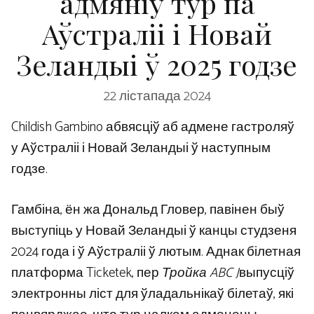
адмяніў тур па
Аўстраліі і Новай
Зеландыі ў 2025 годзе
22 лістапада 2024
Childish Gambino абвясціў аб адмене гастроляў
у Аўстраліі і Новай Зеландыі ў наступным
годзе.
Гамбіна, ён жа Дональд Гловер, павінен быў
выступіць у Новай Зеландыі ў канцы студзеня
2024 года і ў Аўстраліі ў лютым. Аднак білетная
платформа Ticketek, пер
Тройка ABC J
выпусціў
электронны ліст для ўладальнікаў білетаў, які