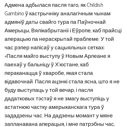
Адмена адбылася пасля таго, як Childish
Gambino ў кастрычніку аналагічным чынам
адмяніў даты свайго тура па Паўночнай
Амерыцы, Вялікабрытаніі і Еўропе, каб прайсці
аперацыю па нераскрытай праблеме. У той
час рэпер напісаў у сацыяльных сетках:
«Пасля майго выступу ў Новым Арлеане я
паехаў у бальніцу ў Х’юстане, каб
пераканацца ў хваробе, якая стала
відавочнай. Пасля ацэнкі стала ясна, што я не
буду выступаць у той вечар, і пасля
дадатковых тэстаў я не змагу выступіць у
астатнюю частку амерыканскага тура ў
зададзены час. На дадзены момант у мяне
запланавана аперацыя, і мне патрэбны час,