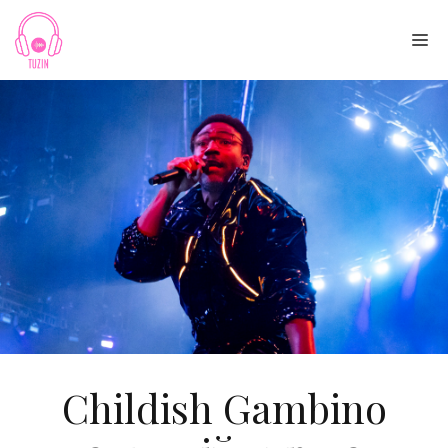
Skip
to
Me
content
Childish Gambino