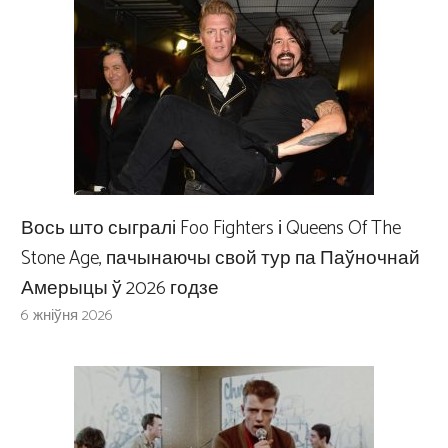
Вось што сыгралі Foo Fighters і Queens Of The
Stone Age, пачынаючы свой тур па Паўночнай
Амерыцы ў 2026 годзе
6 жніўня 2026