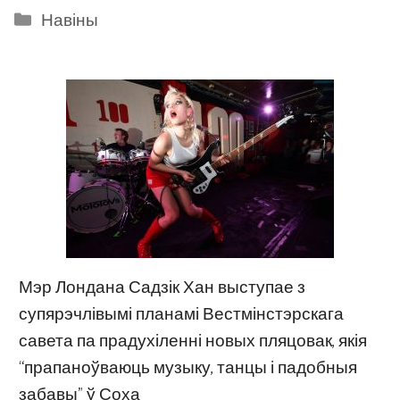
Categories
Навіны
Мэр Лондана Садзік Хан выступае з
супярэчлівымі планамі Вестмінстэрскага
савета па прадухіленні новых пляцовак, якія
“прапаноўваюць музыку, танцы і падобныя
забавы” ў Соха