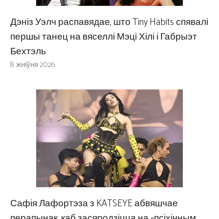
Дэніз Уэлч распавядае, што Tiny Habits спявалі
першы танец на вяселлі Мэці Хілі і Габрыэт
Бехтэль
8 жніўня 2026
Сафія Лафортэза з KATSEYE абвяшчае
перапынак, каб засяродзіцца на «псіхічным