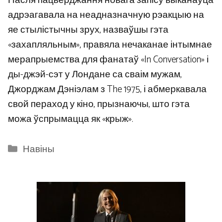
Пасля пацверджання новага запісу выканаўца
адрэагавала на неадназначную рэакцыю на
яе стылістычны зрух, назваўшы гэта
«захапляльным», правяла нечаканае інтымнае
мерапрыемства для фанатаў «In Conversation» і
ды-джэй-сэт у Лондане са сваім мужам,
Джорджам Дэніэлам з The 1975, і абмеркавала
свой пераход у кіно, прызнаючы, што гэта
можа ўспрымацца як «крыж».
Categories
Навіны