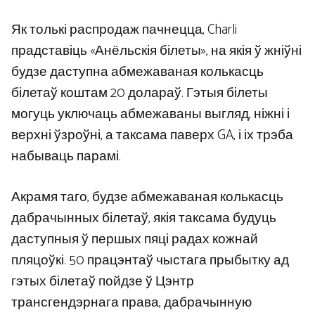
Як толькі распродаж пачнецца, Charli
прадставіць «Анёльскія білеты», на якія ў жніўні
будзе даступна абмежаваная колькасць
білетаў коштам 20 долараў. Гэтыя білеты
могуць уключаць абмежаваны выгляд, ніжні і
верхні ўзроўні, а таксама паверх GA, і іх трэба
набываць парамі.
Акрамя таго, будзе абмежаваная колькасць
дабрачынных білетаў, якія таксама будуць
даступныя ў першых пяці радах кожнай
пляцоўкі. 50 працэнтаў чыстага прыбытку ад
гэтых білетаў пойдзе ў Цэнтр
трансгендэрнага права, дабрачынную