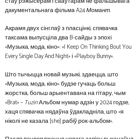
стаў рэжысёрам і сааўтарам яе фальшывага
дакументальнага фільма A24
Момант
.
Акрамя двух сінглаў з пласцінкі, спявачка
таксама выпусціла два B-сайды з эпохі
«Музыка, мода, кіно»: «I Keep On Thinking Bout You
Every Single Day And Night» і «Playboy Bunny».
Што тычыцца новай музыкі, здаецца, што
«Музыка, мода, кіно» будзе гучаць больш
жорстка, больш арыентавана на гітару, чым
«Brat» –
Tuzin
Альбом нумар адзін у 2024 годзе,
хаця спявачка нядаўна ўдакладніла, што «я
ніколі не казала [she] рабіў рок-альбом».