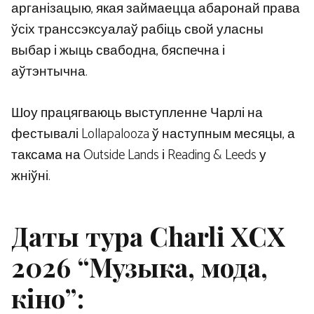
арганізацыю, якая займаецца абаронай права
ўсіх транссэксуалаў рабіць свой уласны
выбар і жыць свабодна, бяспечна і
аўтэнтычна.
Шоу працягваюць выступленне Чарлі на
фестывалі Lollapalooza ў наступным месяцы, а
таксама на Outside Lands і Reading & Leeds у
жніўні.
Даты тура Charli XCX
2026 “Музыка, мода,
кіно”: