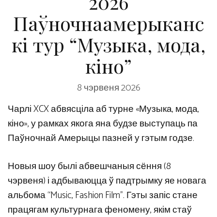
2026
Паўночнаамерыканс
кі тур “Музыка, мода,
кіно”
8 чэрвеня 2026
Чарлі XCX абвясціла аб турне «Музыка, мода,
кіно», у рамках якога яна будзе выступаць па
Паўночнай Амерыцы пазней у гэтым годзе.
Новыя шоу былі абвешчаныя сёння (8
чэрвеня) і адбываюцца ў падтрымку яе новага
альбома “Music, Fashion Film”. Гэты запіс стане
працягам культурнага феномену, якім стаў