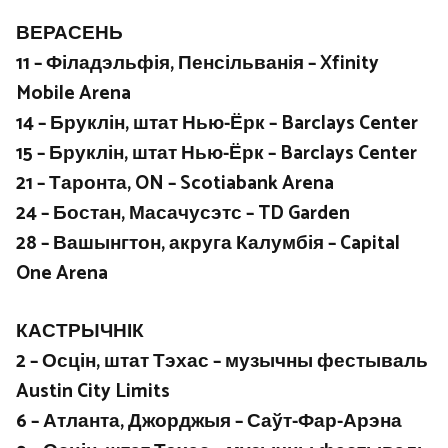
ВЕРАСЕНЬ
11 – Філадэльфія, Пенсільванія – Xfinity
Mobile Arena
14 – Бруклін, штат Нью-Ёрк – Barclays Center
15 – Бруклін, штат Нью-Ёрк – Barclays Center
21 – Таронта, ON – Scotiabank Arena
24 – Бостан, Масачусэтс – TD Garden
28 – Вашынгтон, акруга Калумбія – Capital
One Arena
КАСТРЫЧНІК
2 – Осцін, штат Тэхас – музычны фестываль
Austin City Limits
6 – Атланта, Джорджыя – Саўт-Фар-Арэна