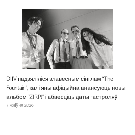
DIIV падзяліліся злавесным сінглам “The
Fountain”, калі яны афіцыйна анансуюць новы
альбом “ZIRP!” і абвесціць даты гастроляў
7 жніўня 2026