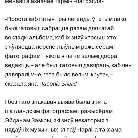
менавіта азначае тэрмін «патрэсла».
«Проста каб гэтыя тры легенды ў гэтым пакоі
былі гатовыя сабрацца разам для гэтай
вокладкі альбома, каб іх зняў хтосьці, хто
з’яўляецца перспектыўным рэжысёрам і
фатографам – якога яны не вельмі добра
ведаюць, – але былі гатовыя давяраць, каб яны
давяралі мне, гэта было вельмі крута», –
сказала яна
Часопіс Shaad
.
І без таго знакавая выява была знята
шатландскім фатографам і рэжысёрам
Эйданам Заміры, які зняў некаторыя з
нядаўніх музычных кліпаў Чарлі, а таксама