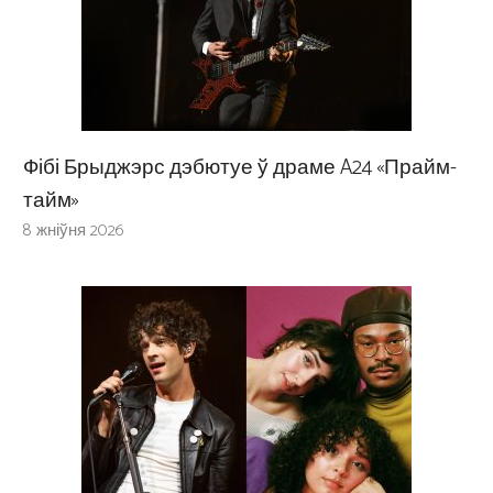
Фібі Брыджэрс дэбютуе ў драме A24 «Прайм-
тайм»
8 жніўня 2026