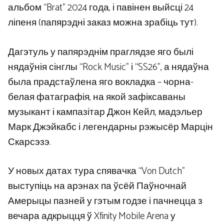
альбом “Brat” 2024 года, і павінен выйсці 24
ліпеня (папярэдні заказ можна зрабіць тут).
Дагэтуль у папярэднім праглядзе яго былі
нядаўнія сінглы “Rock Music” і “SS26”, а нядаўна
была прадстаўлена яго вокладка – чорна-
белая фатаграфія, на якой зафіксаваны
музыкант і кампазітар Джон Кейл, мадэльер
Марк Джэйкабс і легендарны рэжысёр Марцін
Скарсэзэ.
У новых датах тура спявачка “Von Dutch”
выступіць на арэнах па ўсёй Паўночнай
Амерыцы пазней у гэтым годзе і пачнецца з
вечара адкрыцця ў Xfinity Mobile Arena у