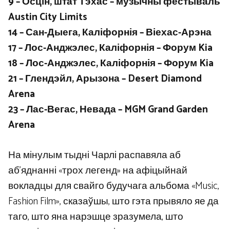
9 – Осцін, штат Тэхас – музычны фестываль
Austin City Limits
14 – Сан-Дыега, Каліфорнія – Віехас-Арэна
17 – Лос-Анджэлес, Каліфорнія – Форум Kia
18 – Лос-Анджэлес, Каліфорнія – Форум Kia
21 – Глендэйл, Арызона – Desert Diamond
Arena
23 – Лас-Вегас, Невада – MGM Grand Garden
Arena
На мінулым тыдні Чарлі распавяла аб
аб’яднанні «трох легенд» на афіцыйнай
вокладцы для свайго будучага альбома «Music,
Fashion Film», сказаўшы, што гэта прывяло яе да
таго, што яна нарэшце зразумела, што