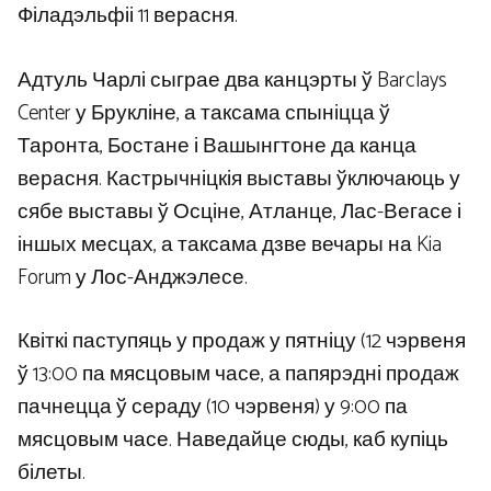
Філадэльфіі 11 верасня.
Адтуль Чарлі сыграе два канцэрты ў Barclays
Center у Брукліне, а таксама спыніцца ў
Таронта, Бостане і Вашынгтоне да канца
верасня. Кастрычніцкія выставы ўключаюць у
сябе выставы ў Осціне, Атланце, Лас-Вегасе і
іншых месцах, а таксама дзве вечары на Kia
Forum у Лос-Анджэлесе.
Квіткі паступяць у продаж у пятніцу (12 чэрвеня
ў 13:00 па мясцовым часе, а папярэдні продаж
пачнецца ў сераду (10 чэрвеня) у 9:00 па
мясцовым часе. Наведайце сюды, каб купіць
білеты.