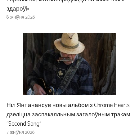
здароўі»
8 жніўня 2026
Ніл Янг анансуе новы альбом з Chrome Hearts,
дзеліцца заспакаяльным загалоўным трэкам
“Second Song”
7 жніўня 2026