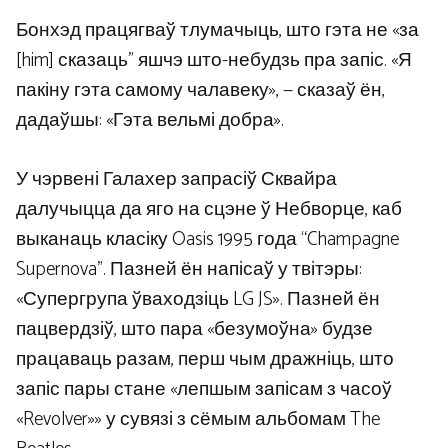
Бонхэд працягваў тлумачыць, што гэта не «за
[him] сказаць” яшчэ што-небудзь пра запіс. «Я
пакіну гэта самому чалавеку», — сказаў ён,
дадаўшы: «Гэта вельмі добра».
У чэрвені Галахер запрасіў Сквайра
далучыцца да яго на сцэне ў Небворце, каб
выканаць класіку Oasis 1995 года “Champagne
Supernova”. Пазней ён напісаў у твітэры:
«Супергрупа ўваходзіць LG JS». Пазней ён
пацвердзіў, што пара «безумоўна» будзе
працаваць разам, перш чым дражніць, што
запіс пары стане «лепшым запісам з часоў
«Revolver»» у сувязі з сёмым альбомам The