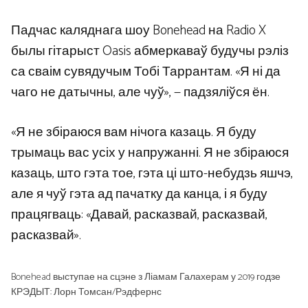
Падчас каляднага шоу Bonehead на Radio X
былы гітарыст Oasis абмеркаваў будучы рэліз
са сваім сувядучым Тобі Таррантам. «Я ні да
чаго не датычны, але чуў», — падзяліўся ён.
«Я не збіраюся вам нічога казаць. Я буду
трымаць вас усіх у напружанні. Я не збіраюся
казаць, што гэта тое, гэта ці што-небудзь яшчэ,
але я чуў гэта ад пачатку да канца, і я буду
працягваць: «Давай, расказвай, расказвай,
расказвай».
Bonehead выступае на сцэне з Ліамам Галахерам у 2019 годзе
КРЭДЫТ: Лорн Томсан/Рэдфернс