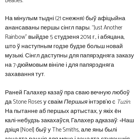
Beatles.
На мінулым тыдні (21 снежня) быў афіцыйна
анансаваны першы сінгл пары. “Just Another
Rainbow” выйдзе 5 студзеня 2014 г., і абяцана,
што ў наступным годзе будзе больш новай
музыкі. Сінгл даступны для папярэдняга заказу
на 7-дюймовым вініле і для папярэдняга
захавання тут.
Раней Галахер казаў пра сваю вечную любоў
да Stone Roses у сваім
Першыя
інтэрв’ю с
Tuzin
.
На пытанне аб першых артыстах, у якіх ён
калі-небудзь закахаўся, Галахер адказаў: «Наш
дзіця [Noel] быў у The Smiths, але яны былі