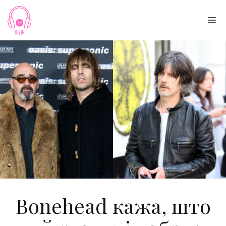
Skip
to
Me
content
Bonehead кажа, што