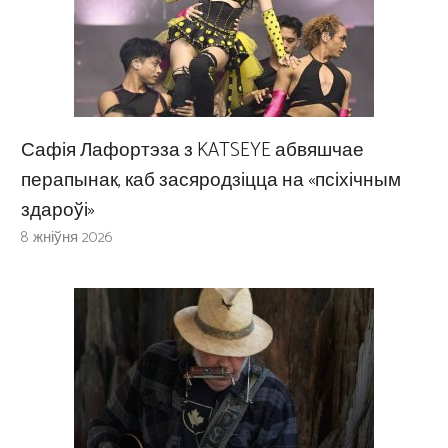
Сафія Лафортэза з KATSEYE абвяшчае
перапынак, каб засяродзіцца на «псіхічным
здароўі»
8 жніўня 2026