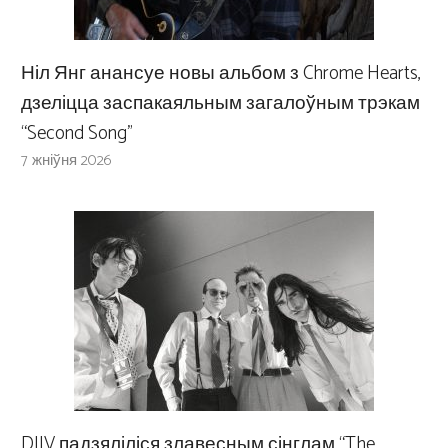
Ніл Янг анансуе новы альбом з Chrome Hearts,
дзеліцца заспакаяльным загалоўным трэкам
“Second Song”
7 жніўня 2026
DIIV падзяліліся злавесным сінглам “The