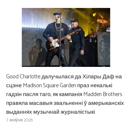
Good Charlotte далучылася да Хілары Даф на
сцэне Madison Square Garden праз некалькі
гадзін пасля таго, як кампанія Madden Brothers
правяла масавыя звальненні ў амерыканскіх
выданнях музычнай журналістыкі
7 жніўня 2026