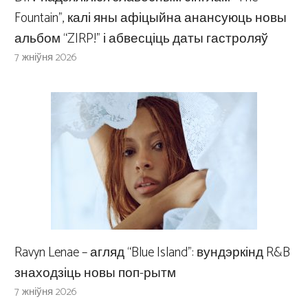
Fountain”, калі яны афіцыйна анансуюць новы
альбом “ZIRP!” і абвесціць даты гастроляў
7 жніўня 2026
Ravyn Lenae – агляд “Blue Island”: вундэркінд R&B
знаходзіць новы поп-рытм
7 жніўня 2026