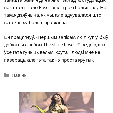
занадта раннія для мяне і занадта студэнцкія,
накшталт – але Roses былі трохі больш lady. Не
такая дзяўчына, як мы, але адчувалася, што
гэта крыху больш правільна “.
Ён працягнуў: «Першым запісам, які я купіў, быў
дэбютны альбом The Stone Roses. Я ведаю, што
ўсё гэта гучыць вельмі крута, і людзі мне не
павераць, але гэта так – я проста круты».
Categories
Навіны