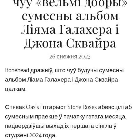
чуў «вельмі добры»
сумесны альбом
Ліяма Галахера і
Джона Сквайра
26 снежня 2023
Bonehead дражніў, што чуў будучы сумесны
альбом Ліама Галахера і Джона Сквайра
цалкам.
Спявак Oasis і гітарыст Stone Roses абвясцілі аб
сумесным праекце ў пачатку гэтага месяца,
пацвердзіўшы выхад іх першага сінгла ў
студзені 2024 года.