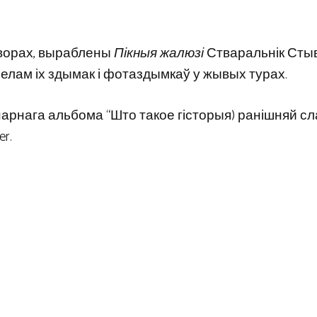
творах, выраблены
Пікныя жалюзі
Стваральнік Сты
 удзелам іх здымак і фотаздымкаў у жывых турах.
інарнага альбома “Што такое гісторыя) ранішняй сл
r.