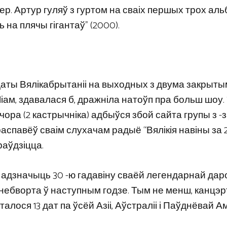
кер. Артур гуляў з гуртом на сваіх першых трох аль
на плячы гігантаў” (2000).
даты Вялікабрытаніі на выходных з двума закрыты
Ліам, здавалася б, дражніла натоўп пра больш шоу.
Учора (2 кастрычніка) адбыўся збой сайта групы з -
спавёў сваім слухачам радыё “Вялікія навіны за 20
раўдзіцца.
адзначыць 30 -ю гадавіну сваёй легендарнай даро
небворта ў наступным годзе. Тым не менш, канцэ
алося 13 дат па ўсёй Азіі, Аўстраліі і Паўднёвай 