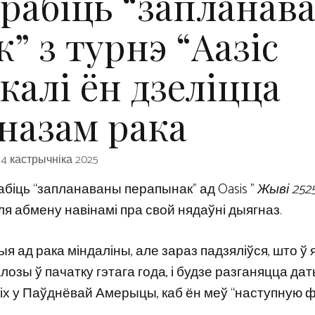
зрабіць “запланав
” з турнэ “Аазіс
калі ён дзеліцца
назам рака
4 кастрычніка 2025
рабіць “запланаваны перапынак” ад Oasis ”
Жыві 252
сля абмену навінамі пра свой нядаўні дыягназ.
я ад рака міндаліны, але зараз падзяліўся, што ў 
зы ў пачатку гэтага года, і будзе разганяцца дат
а іх у Паўднёвай Амерыцы, каб ён меў “наступную 