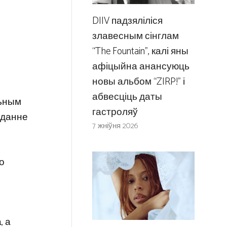
DIIV падзяліліся
злавесным сінглам
“The Fountain”, калі яны
афіцыйна анансуюць
новы альбом “ZIRP!” і
абвесціць даты
льным
гастроляў
аданне
7 жніўня 2026
о
, а