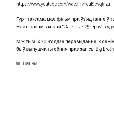
https://www.youtube.com/watch?v=qul5bvqtnzu
Гурт таксама мае фільм пра ўз’яднанне ў 
Найт, разам з кнігай “Oasis Live ’25 Opus” з
Між тым, іх 30 -годдзе перавыданне іх сем
быў выпушчаны сёння праз запісы Big Brothe
Categories
Навіны