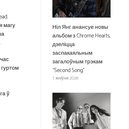
ead.
я магу
Ніл Янг анансуе новы
на
альбом з Chrome Hearts,
.
дзеліцца
заспакаяльным
 час
загалоўным трэкам
з гуртом
“Second Song”
7 жніўня 2026
га ў