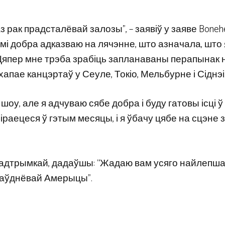
з рак прадсталёвай залозы”, – заявіў у заяве Boneh
ьмі добра адказваю на лячэнне, што азначала, што 
 Цяпер мне трэба зрабіць запланаваны перапынак 
апае канцэртаў у Сеуле, Токіо, Мельбурне і Сіднэі
шоу, але я адчуваю сябе добра і буду гатовы ісці ў
іраецеся ў гэтым месяцы, і я ўбачу цябе на сцэне 
х падтрымкай, дадаўшы: “Жадаю вам усяго найлепша
 Паўднёвай Амерыцы”.