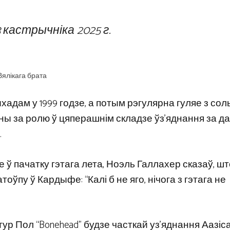
3 кастрычніка 2025 г.
Вялікага брата
ыхадам у 1999 годзе, а потым рэгулярна гуляе з со
ны за ролю ў цяперашнім складзе ўз’яднання за д
.
 ў пачатку гэтага лета, Ноэль Галлахер сказаў, шт
оўпу ў Кардыфе: “Калі б не яго, нічога з гэтага не
ур Пол “Bonehead” будзе часткай уз’яднання Аазіса