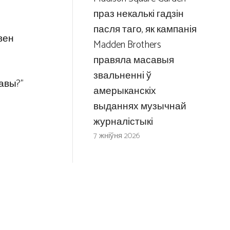
праз некалькі гадзін
пасля таго, як кампанія
вен
Madden Brothers
правяла масавыя
звальненні ў
авы?”
амерыканскіх
выданнях музычнай
журналістыкі
7 жніўня 2026