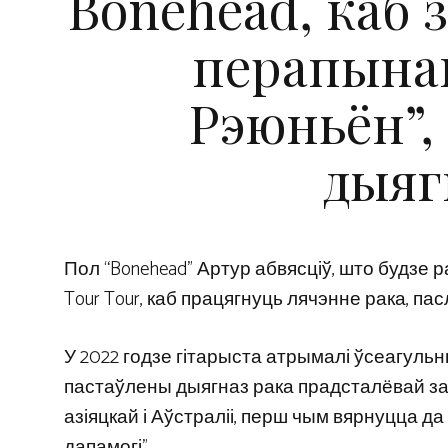
Bonehead, каб 
перапынак
Рэюньён”, 
дыяг
Пол “Bonehead” Артур абвясціў, што будзе 
Tour Tour, каб працягнуць лячэнне рака, па
У 2022 годзе гітарыста атрымалі ўсеагульны
пастаўлены дыягназ рака прадсталёвай зало
азіяцкай і Аўстраліі, перш чым вярнуцца д
дапамогі”.