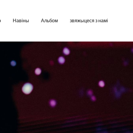
ю
Навіны
Альбом
звяжыцеся з намі