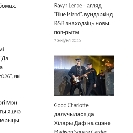
Ravyn Lenae – агляд
бомах,
“Blue Island”: вундэркінд
R&B знаходзіць новы
поп-рытм
7 жніўня 2026
мі
 “Да
за
26”, які
гі Мэн і
Good Charlotte
рты яшчэ
далучылася да
Амерыцы.
Хілары Даф на сцэне
Madison Square Garden