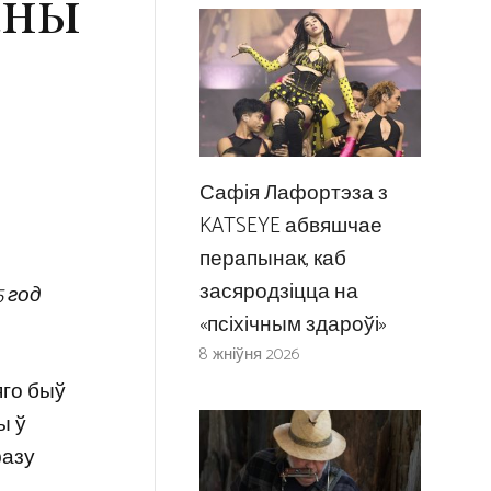
аны
Сафія Лафортэза з
KATSEYE абвяшчае
перапынак, каб
засяродзіцца на
5 год
«псіхічным здароўі»
8 жніўня 2026
яго быў
ы ў
фазу