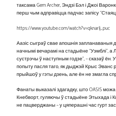
таксама Gem Archer, Эндзі Бэл і Джоі Варон
перш чым адправіцца падчас запісу “Стаяць 
https://www.youtube.com/watch?v=qknarlj_puc
Аазіс сыграў свае апошнія запланаваныя 
начнымі вечарамі на стадыёне “Уэмблі”, а 
сустрэчы ў наступным годзе”, – сказаў ён. 
попыту пасля таго, як дыджэй Крыс Эванс ра
прыйшоў у гэты дзень, але ён не змагла сп
Фанаты выказалі здагадку, што OASIS можа 
Кнебворт, гуляючы ў стадыёне Этыхада і К
не пацверджаны – у цяперашні час гурт заст