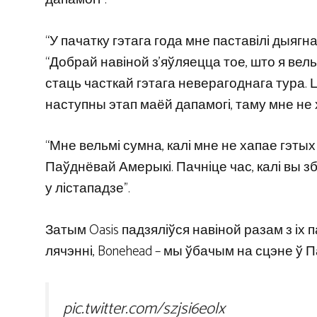
“У пачатку гэтага года мне паставілі дыягна
“Добрай навіной з’яўляецца тое, што я вел
стаць часткай гэтага неверагоднага тура.
наступны этап маёй дапамогі, таму мне не х
“Мне вельмі сумна, калі мне не хапае гэтых 
Паўднёвай Амерыкі. Пачніце час, калі вы зб
у лістападзе”.
Затым Oasis падзяліўся навіной разам з і
лячэнні, Bonehead – мы ўбачым на сцэне ў
pic.twitter.com/szjsi6eolx