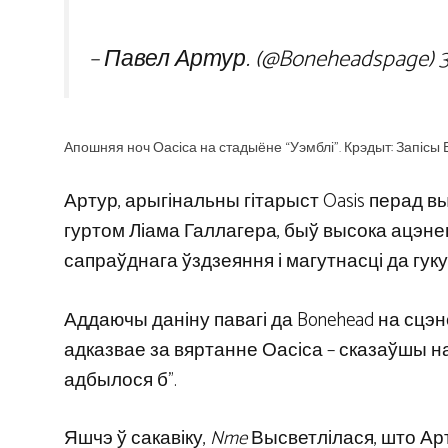
– Павел Артур. (@Boneheadspage)
Апошняя ноч Оасіса на стадыёне “Уэмблі”. Крэдыт: Запісы 
Артур, арыгінальны гітарыст Oasis перад в
гуртом Ліама Галлагера, быў высока ацэне
сапраўднага ўздзеяння і магутнасці да гуку
Аддаючы даніну павагі да Bonehead на сцэне
адказвае за вяртанне Оасіса – сказаўшы нат
адбылося б”.
Яшчэ ў сакавіку,
Nme
Высветлілася, што Арт