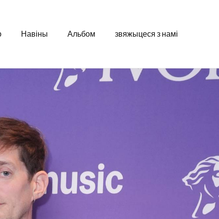
ю
Навіны
Альбом
звяжыцеся з намі