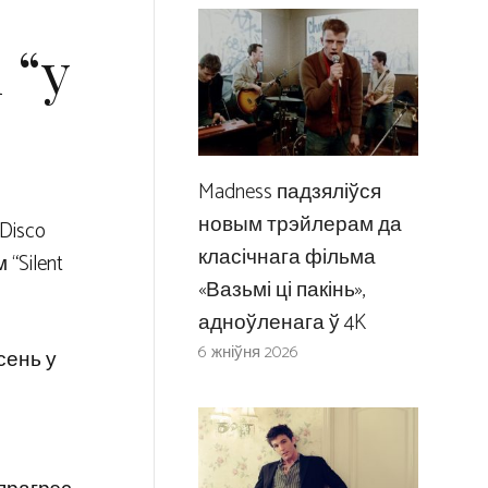
е
 “у
Madness падзяліўся
новым трэйлерам да
Disco
класічнага фільма
“Silent
«Вазьмі ці пакінь»,
адноўленага ў 4K
6 жніўня 2026
сень у