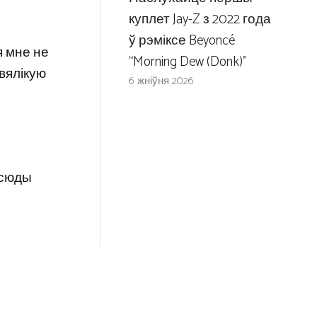
куплет Jay-Z з 2022 года
ў рэміксе Beyoncé
я мне не
“Morning Dew (Donk)”
 вялікую
6 жніўня 2026
е сюды