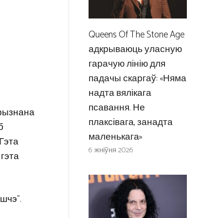
Queens Of The Stone Age
адкрываюць уласную
гарачую лінію для
падачы скаргаў: «Няма
надта вялікага
псавання. Не
прызнана
плаксівага, занадта
б
маленькага»
 Гэта
6 жніўня 2026
 гэта
шчэ”.