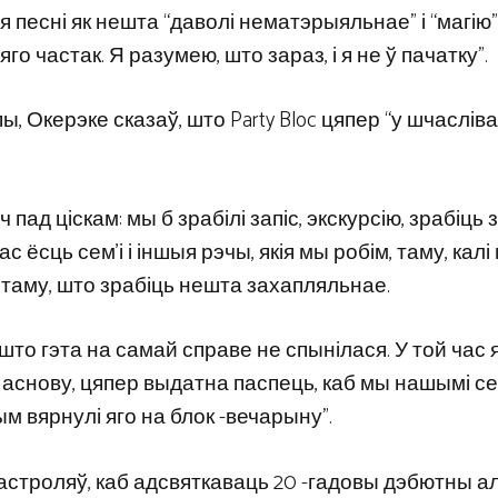
песні як нешта “даволі нематэрыяльнае” і “магію”
о частак. Я разумею, што зараз, і я не ў пачатку”.
 Окерэке сказаў, што Party Bloc цяпер “у шчаслів
пад ціскам: мы б зрабілі запіс, экскурсію, зрабіць з
нас ёсць сем’і і іншыя рэчы, якія мы робім, таму, калі
і таму, што зрабіць нешта захапляльнае.
то гэта на самай справе не спынілася. У той час я
а аснову, цяпер выдатна паспець, каб мы нашымі сем
ым вярнулі яго на блок -вечарыну”.
гастроляў, каб адсвяткаваць 20 -гадовы дэбютны 