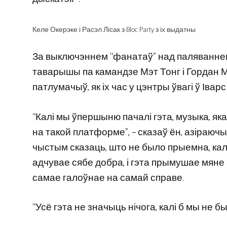
Келе Окерэке і Расэл Лісак з Bloc Party з іх выдатны
За выключэннем “фанатаў” над паляваннем 
таварышы па камандзе Мэт Тонг і Гордан М
патлумачыў, як іх час у цэнтры ўвагі ў Іва
“Калі мы ўпершыню пачалі гэта, музыка, я
на такой платформе”, – сказаў ён, азіраючы
чыстым сказаць, што не было прыемна, калі
адчувае сябе добра, і гэта прымушае мяне 
самае галоўнае на самай справе.
“Усё гэта не значыць нічога, калі б мы не 