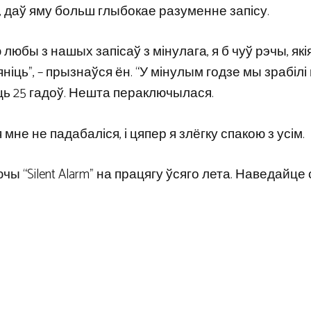
эке, даў яму больш глыбокае разуменне запісу.
любы з нашых запісаў з мінулага, я б чуў рэчы, які
мяніць”, – прызнаўся ён. “У мінулым годзе мы зрабілі
ць 25 гадоў. Нешта пераключылася.
 мне не падабаліся, і цяпер я злёгку спакою з усім.
ючы “Silent Alarm” на працягу ўсяго лета. Наведайц