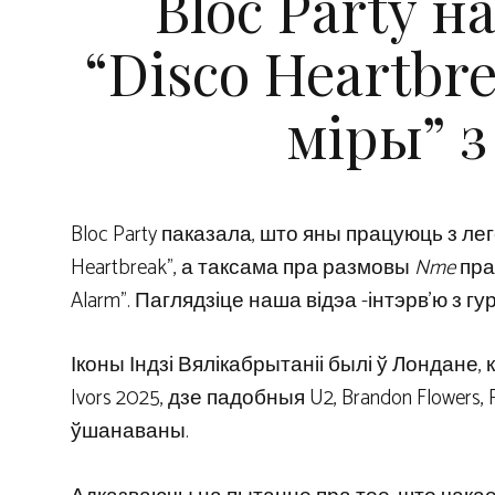
Bloc Party н
“Disco Heartbre
міры” з
Bloc Party паказала, што яны працуюць з 
Heartbreak”, а таксама пра размовы
Nme
пра 
Alarm”. Паглядзіце наша відэа -інтэрв’ю з г
Іконы Індзі Вялікабрытаніі былі ў Лондане
Ivors 2025, дзе падобныя U2, Brandon Flowers, 
ўшанаваны.