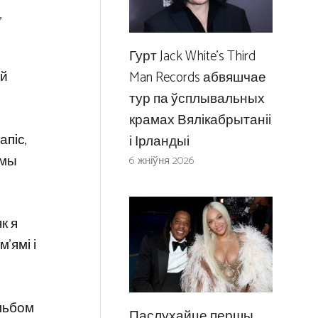
,
Гурт Jack White’s Third
ай
Man Records абвяшчае
тур па ўсплывальных
крамах Вялікабрытаніі
апіс,
і Ірландыі
 мы
6 жніўня 2026
к я
’ямі і
альбом
Паслухайце першы