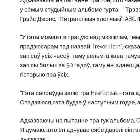
Адказваючы на ​​пытанне пра тое, што чак
у сёмым студыйным альбоме гурта – “Трэво
Грэйс Джонс, “Пятранлівыя хлопчыкі”, ABC, Ф
“У гэты момант я працую над мюзіклам, і мы
прадзюсарам пад назвай Trevor Horn”,-сказ
запісаў усіх часоў, таму вельмі цікава пач
запісы больш за 50 гадоў, таму ён, здаецца,
гісторыю пра ўсіх.
“Гэта сапраўды запіс пра Heartbreak – гэта 
Спадзяюся, гэта будзе ў наступным годзе, 
Адказваючы на ​​пытанне пра гук альбома, O
Я думаю, што ён адчувае сябе даволі сінтэт
дыскатэк “.