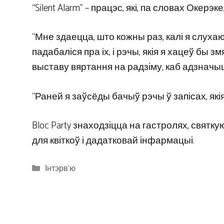
“Silent Alarm” – працэс, які, па словах Окер
“Мне здаецца, што кожны раз, калі я слухаю 
падабаліся пра іх, і рэчы, якія я хацеў бы з
выставу вяртання на радзіму, каб адзначы
“Раней я заўсёды бачыў рэчы ў запісах, якія
Bloc Party знаходзіцца на гастролях, святку
для квіткоў і дадатковай інфармацыі.
Categories
Інтэрв'ю