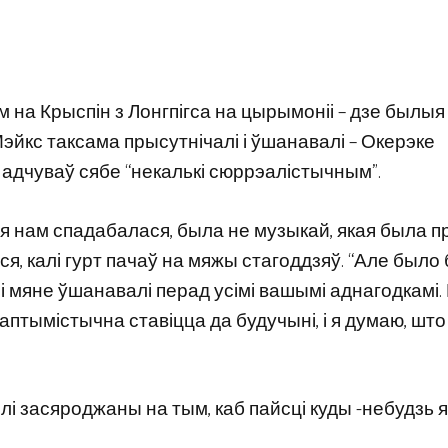
на Крыспін з Лонгпігса на цырымоніі – дзе былыя
эйкс таксама прысутнічалі і ўшанавалі – Окерэке
рс адчуваў сябе “некалькі сюррэалістычным”.
кая нам спадабалася, была не музыкай, якая была 
ся, калі гурт пачаў на мяжы стагоддзяў. “Але было 
 мяне ўшанавалі перад усімі вашымі аднагодкамі.
аптымістычна ставіцца да будучыні, і я думаю, што
былі засяроджаны на тым, каб пайсці куды -небудзь я