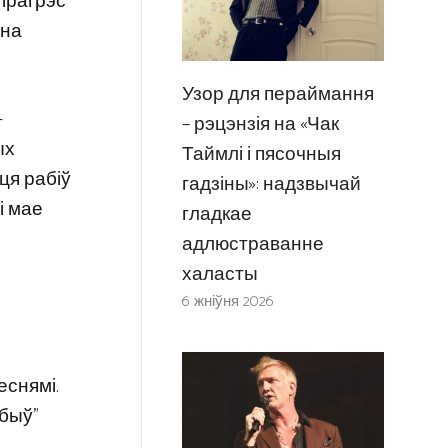
прагрэс
 на
Узор для пераймання
-
– рэцэнзія на «Чак
ых
Таймлі і пясочныя
ця рабіў
гадзіны»: надзвычай
і мае
гладкае
адлюстраванне
халасты
6 жніўня 2026
еснямі.
 быў”