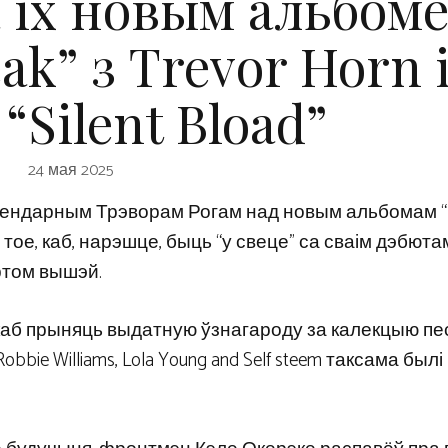
а іх новым альбом
ak” з Trevor Horn і
 “Silent Bload”
24 мая 2025
легендарным Трэворам Рогам над новым альбомам “
тое, каб, нарэшце, быць “у свеце” са сваім дэбютам 
уртом вышэй.
, каб прыняць выдатную ўзнагароду за калекцыю пе
Robbie Williams, Lola Young and Self steem таксама былі