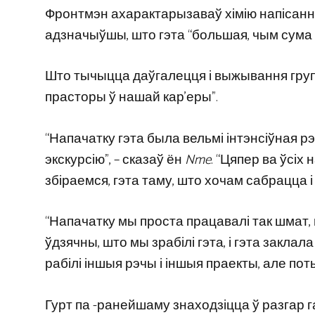
Фронтмэн ахарактарызаваў хімію напісання 
адзначыўшы, што гэта “большая, чым сума яг
Што тычыцца даўгалецця і выжывання групы,
прасторы ў нашай кар’еры”.
“Напачатку гэта была вельмі інтэнсіўная рэч 
экскурсію”, – сказаў ён
Nme
. “Цяпер ва ўсіх 
збіраемся, гэта таму, што хочам сабрацца 
“Напачатку мы проста працавалі так шмат, ш
ўдзячны, што мы зрабілі гэта, і гэта заклал
рабілі іншыя рэчы і іншыя праекты, але пот
Гурт па -ранейшаму знаходзіцца ў разгар 