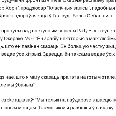
ае будучыня, фронтмэн Кэле Окерэке распавёў пра 
р Хорн”, прадзюсар “Класічныя запісы”, падобныя
рэнкі, адпраўляецца ў Галівуд і Бель і Себасцьян.
 працуем над наступным запісам Party Bloc з супер
аў Окерэке
Nme
. “Ён зрабіў некаторыя з маіх любім
уць, што ён павінен сказаць. Ён большую частку жыц
 ведае ўсе хітрыкі. Здаецца, ён таксама ведае ўсіх 
адзінае, што я магу сказаць пра гэта на гэтым этапе.
але мы ўбачым”.
kereke адказаў: “Мы толькі на паўдарозе з шасцю п
ычным месцам. Тэрмін, які мы разбіліся ў пачатку,